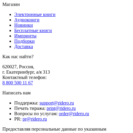
Магазин
Электронные книги
Аудиокниги
Новинки
Бесплатные книги
Импринты
Подборки
Доставка
Как нас найти?
620027
,
Россия
,
г. Екатеринбург, а/я 313
Контактный телефон
:
8 800 500 11 67
Написать нам
Поддержка
:
support@ridero.ru
Печать тиража
:
print@ridero.ru
Вопросы по услугам
:
order@ridero.ru
PR
:
pr@ridero.ru
Предоставляя персональные данные по указанным