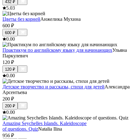
432
₽
5.0
3
Цветы без корней
Анжелика Мухина
600
₽
600
₽
0.0
0
Практикум по английскому языку для начинающих
Ульяна
Паркулевич
120
₽
120
₽
0.0
0
Детское творчество и рассказы, стихи для детей
Александра
Арсентьева
200
₽
200
₽
0.0
0
Amazing Seychelles Islands. Kaleidoscope
of questions. Quiz
Natalia Ilina
956
₽