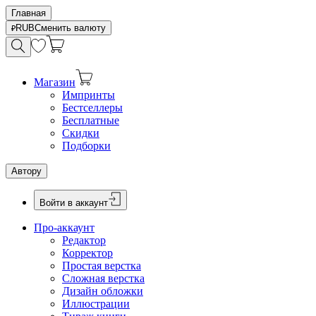
Главная
RUB
Сменить валюту
Магазин
Импринты
Бестселлеры
Бесплатные
Скидки
Подборки
Автору
Войти в аккаунт
Про-аккаунт
Редактор
Корректор
Простая верстка
Сложная верстка
Дизайн обложки
Иллюстрации