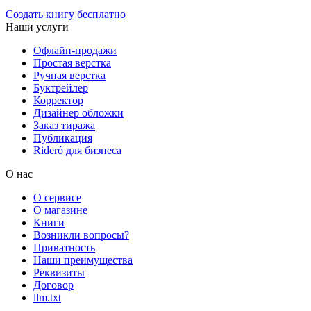
Создать книгу бесплатно
Наши услуги
Офлайн-продажи
Простая верстка
Ручная верстка
Буктрейлер
Корректор
Дизайнер обложки
Заказ тиража
Публикация
Rideró для бизнеса
О нас
О сервисе
О магазине
Книги
Возникли вопросы?
Приватность
Наши преимущества
Реквизиты
Договор
llm.txt