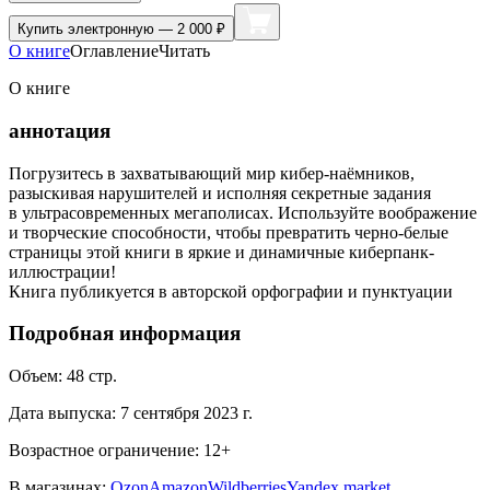
Купить
электронную — 2 000 ₽
О книге
Оглавление
Читать
О книге
аннотация
Погрузитесь в захватывающий мир кибер-наёмников,
разыскивая нарушителей и исполняя секретные задания
в ультрасовременных мегаполисах. Используйте воображение
и творческие способности, чтобы превратить черно-белые
страницы этой книги в яркие и динамичные киберпанк-
иллюстрации!
Книга публикуется в авторской орфографии и пунктуации
Подробная информация
Объем:
48
стр.
Дата выпуска:
7 сентября 2023 г.
Возрастное ограничение:
12
+
В магазинах:
Ozon
Amazon
Wildberries
Yandex market