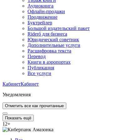
Тираж книги
Аудиокнига
Офлайн-продажи
Продвижение
Буктрейлер
Большой издательский пакет
Rideró для бизнеса
Юридический советник
Дополнительные услуги
Расшифровка текста
Перевод
Книги в аэропортах
Публикация
Все услуги
Кабинет
Кабинет
Уведомления
Отметить все как прочитанные
Показать ещё
12
+