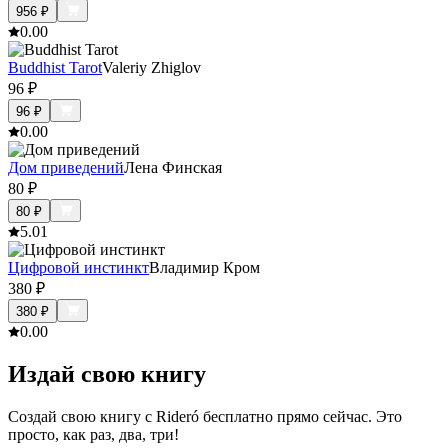
956
₽
0.0
0
Buddhist Tarot
Valeriy Zhiglov
96
₽
96
₽
0.0
0
Дом приведений
Лена Финская
80
₽
80
₽
5.0
1
Цифровой инстинкт
Владимир Кром
380
₽
380
₽
0.0
0
Издай свою книгу
Создай свою книгу с Rideró бесплатно прямо сейчас. Это
просто, как раз, два, три!