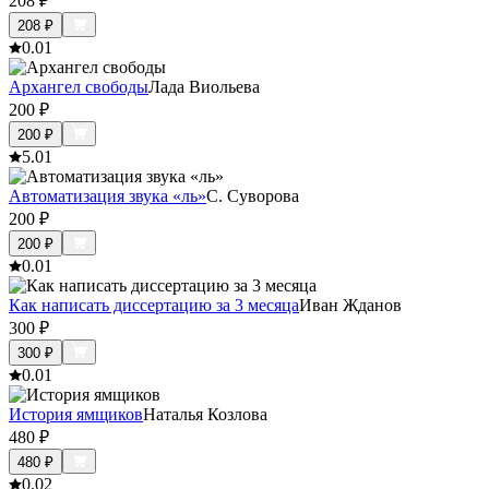
208
₽
208
₽
0.0
1
Архангел свободы
Лада Виольева
200
₽
200
₽
5.0
1
Автоматизация звука «ль»
С. Суворова
200
₽
200
₽
0.0
1
Как написать диссертацию за 3 месяца
Иван Жданов
300
₽
300
₽
0.0
1
История ямщиков
Наталья Козлова
480
₽
480
₽
0.0
2