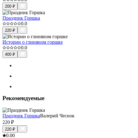
200
₽
Праздник Горшка
0.0
220
₽
Истории о глиняном горшке
0.0
400
₽
Рекомендуемые
Праздник Горшка
Валерий Чеснок
220
₽
220
₽
0.0
0