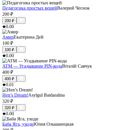
Педагогика простых вещей
Валерий Чеснок
200
₽
200
₽
0.0
0
Амир
Екатерина Дей
100
₽
100
₽
0.0
0
ATM — Угадывание PIN-кода
Віталій Савчук
400
₽
400
₽
0.0
1
Hen’s Dream!
Asylgul Baidaralina
320
₽
320
₽
0.0
0
Баба Яга, уходи
Юлия Ольшанецкая