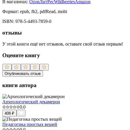
В магазинах:
Ozon
ЛитРес
Wildberries
Amazon
Формат:
epub, fb2, pdfRead, mobi
ISBN:
978-5-4493-7859-0
отзывы
У этой книги ещё нет отзывов, оставьте свой отзыв первым!
Оцените книгу
Опубликовать отзыв
книги автора
Археологический декамерон
0.0
408
₽
Педагогика простых вещей
0.0