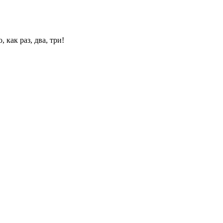
 как раз, два, три!