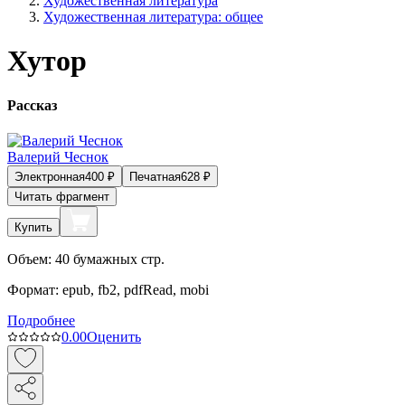
Художественная литература
Художественная литература: общее
Хутор
Рассказ
Валерий Чеснок
Электронная
400
₽
Печатная
628
₽
Читать фрагмент
Купить
Объем:
40
бумажных стр.
Формат:
epub, fb2, pdfRead, mobi
Подробнее
0.0
0
Оценить