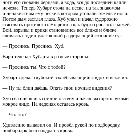
ноги его скованы берцами, а вода, вся до последней капли
исчезла. Теперь Хубарт стоял на песке, на так знакомом
и ненавистном ему песке в котором утопали тяжёлые ноги.
Потом дым застлал глаза. Хуб упал и начал судорожно
стягивать противогаз. Но резина как будто срослась с кожей.
Вой, взрывы и крики становились всё ближе и ближе,
сливаясь в один ужасающий раздирающий сознание гул…
— Проснись. Проснись, Хуб.
Варп телепал Хубарта в разные стороны.
— Проснись ты! Что с тобой?
Хубарт сделал глубокий захлёбывающийся вдох и вскочил.
— Ну ты блин даёшь. Опять твои ночные видения?
Хуб сел опёршись спиной о стену и начал вытирать руками
мокрое лицо. На ладонях осталась кровь.
— Что это?
Удивлённо выдавил он. И провёл рукой по подбородку,
подбородок был изодран в кровь.