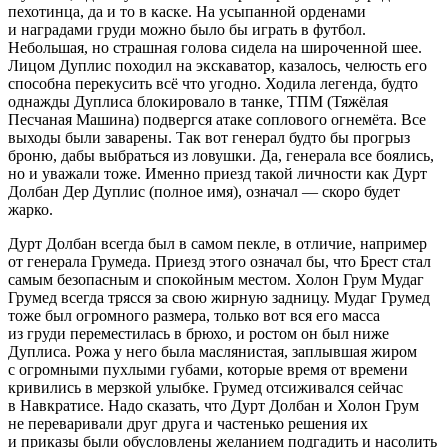
пехотинца, да и то в каске. На усыпанной орденами
и наградами груди можно было бы играть в футбол.
Небольшая, но страшная голова сидела на широченной шее.
Лицом Дуплис походил на экскаватор, казалось, челюсть его
способна перекусить всё что угодно. Ходила легенда, будто
однажды Дуплиса блокировало в танке, ТПМ (Тяжёлая
Песчаная Машина) подвергся атаке соплового огнемёта. Все
выходы были заварены. Так вот генерал будто бы прогрыз
броню, дабы выбраться из ловушки. Да, генерала все боялись,
но и уважали тоже. Именно приезд такой личности как Дурт
Долбан Дер Дуплис (полное имя), означал — скоро будет
жарко.
Дурт Долбан всегда был в самом пекле, в отличие, например
от генерала Грумеда. Приезд этого означал бы, что Брест стал
самым безопасным и спокойным местом. Холон Грум Мудаг
Грумед всегда трясся за свою жирную задницу. Мудаг Грумед
тоже был огромного размера, только вот вся его масса
из груди переместилась в брюхо, и ростом он был ниже
Дуплиса. Рожа у него была маслянистая, заплывшая жиром
с огромными пухлыми губами, которые время от времени
кривились в мерзкой улыбке. Грумед отсиживался сейчас
в Навкратисе. Надо сказать, что Дурт Долбан и Холон Грум
не переваривали друг друга и частенько решения их
и приказы были обусловлены желанием подгадить и насолить