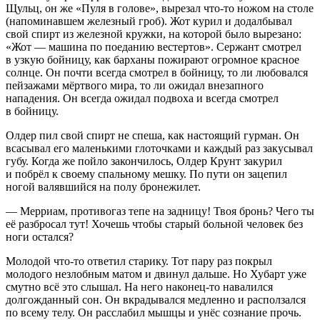
Щульц, он же «Пуля в голове», вырезал что-то ножом на столе
(напоминавшем железный гроб). Жот
курил
и додалбывал
свой
спирт
из железной кружки, на которой было вырезано:
«Жот — машина по поеданию вестертов». Сержант смотрел
в узкую бойницу, как барханы пожирают огромное красное
солнце. Он почти всегда смотрел в бойницу, то ли любовался
пейзажами мёртвого мира, то ли ожидал внезапного
нападения. Он всегда ожидал подвоха и всегда смотрел
в бойницу.
Олдер пил свой
спирт
не спеша, как настоящий гурман. Он
всасывал его маленькими глоточками и каждый раз закусывал
губу. Когда же пойло закончилось, Олдер Крунт за
курил
и побрёл к своему спальному мешку. По пути он зацепил
ногой валявшийся на полу бронежилет.
— Мерриам, противогаз тепе на задницу! Твоя бронь? Чего ты
её разбросал тут! Хочешь чтобы старый больной человек без
ноги остался?
Молодой что-то ответил старику. Тот пару раз покрыл
молодого незлобным матом и двинул дальше. Но Хубарт уже
смутно всё это слышал. На него наконец-то навалился
долгожданный сон. Он вкрадывался медленно и расползался
по всему телу. Он расслабил мышцы и унёс сознание прочь.