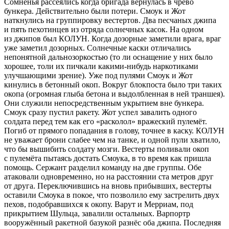
Сомненья рассеялись когда бригада вернулась в чрево
бункера. Действительно были потери. Смоук и Жот
наткнулись на группировку вестертов. Два песчаных джипа
и пять пехотинцев из отряда солнечных касок. На одном
из джипов был КОЛУН. Когда дозорные заметили врага, враг
уже заметил дозорных. Солнечные каски отличались
непонятной дальнозоркостью (то ли оснащение у них было
хорошее, толи их пичкали какими-нибудь
наркот
иками
улучшающими зрение). Уже под пулями Смоук и Жот
кинулись в бетонный окоп. Вокруг блокпоста было три таких
окопа (огромная глыба бетона и выдолбленная в ней траншея).
Они служили непосредственным укрытием вне бункера.
Смоук сразу пустил ракету. Жот успел завалить одного
солдата перед тем как его «расколол» вражеский пулемёт.
Погиб от прямого попадания в голову, точнее в каску. КОЛУН
не уважает брони слабее чем на танке, и одной пули хватило,
что бы вышибить солдату мозги. Вестерты поливали окоп
с пулемёта пытаясь достать Смоука, в то время как пришла
помощь. Сержант разделил команду на две группы. Обе
атаковали одновременно, но на расстоянии ста метров друг
от друга. Переключившись на вновь прибывших, вестерты
оставили Смоука в покое, что позволило ему застрелить двух
пехов, подобравшихся к окопу. Варут и Мерриам, под
прикрытием Шульца, завалили остальных. Варпортр
вооружённый ракетной базукой разнёс оба джипа. Последняя