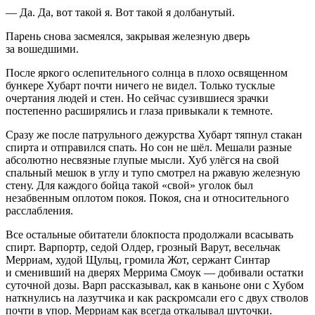
— Да. Да, вот такой я. Вот такой я долбанутый.
Парень снова засмеялся, закрывая железную дверь
за вошедшими.
После яркого ослепительного солнца в плохо освященном
бункере Хубарт почти ничего не видел. Только тусклые
очертания людей и стен. Но сейчас сузившиеся зрачки
постепенно расширялись и глаза привыкали к темноте.
Сразу же после патрульного дежурства Хубарт тяпнул стакан
спирт
а и отправился спать. Но сон не шёл. Мешали разные
абсолютно несвязные глупые мысли. Хуб улёгся на свой
спальный мешок в углу и тупо смотрел на ржавую железную
стену. Для каждого бойца такой «свой» уголок был
незабвенным оплотом покоя. Покоя, сна и относительного
расслабления.
Все остальные обитатели блокпоста продолжали всасывать
спирт
. Варпортр, седой Олдер, грозный Варут, весельчак
Мерриам, худой Щульц, громила Жот, сержант Синтар
и сменивший на дверях Меррима Смоук — добивали остатки
суточной дозы. Варп рассказывал, как в каньоне они с Хубом
наткнулись на лазутчика и как раскромсали его с двух стволов
почти в упор. Мерриам как всегда откалывал шуточки.