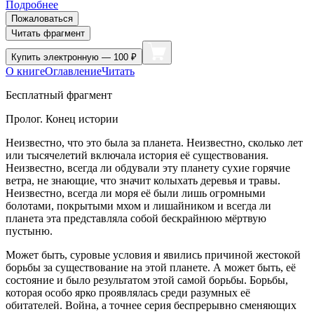
Подробнее
Пожаловаться
Читать фрагмент
Купить
электронную — 100 ₽
О книге
Оглавление
Читать
Бесплатный фрагмент
Пролог. Конец истории
Неизвестно, что это была за планета. Неизвестно, сколько лет
или тысячелетий включала история её существования.
Неизвестно, всегда ли обдували эту планету сухие горячие
ветра, не знающие, что значит колыхать деревья и травы.
Неизвестно, всегда ли моря её были лишь огромными
болотами, покрытыми мхом и лишайником и всегда ли
планета эта представляла собой бескрайнюю мёртвую
пустыню.
Может быть, суровые условия и явились причиной жестокой
борьбы за существование на этой планете. А может быть, её
состояние и было результатом этой самой борьбы. Борьбы,
которая особо ярко проявлялась среди разумных её
обитателей. Война, а точнее серия беспрерывно сменяющих