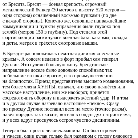
от Бресдта. Бресдт — боевая крепость, огромный
металлический бункер (30 метров в высоту, 520 метров —
одна сторона) оснащённый восьмью пушками (по две
с каждой стороны). Конечно же, основные наиважнейшие
коммуникации и пункты управления были глубоко под
землёй (метров 150 в глубину). Под стенами этой
фортификации раскинулась военная база: казармы, склады
и доты, метрах в трёхстах смотровые вышки.
В Бресдте расположилась пехотная дивизия «песчаные
крысы». А совсем недавно в форт прибыл сам генерал
Дуплис. Это сулило большую жопу. Бресдтовское
направление доселе было довольно спокойным: так
небольшие стычки с врагом, и то преимущественно
на блокпостах. Приезд представителя высшего командования,
тем более
член
а ХУНТЫ, означал, что скоро начнётся или
массовое наступление, или же наоборот, придётся
сосредоточить оборону и выдержать жёсткий удар. И в том
и в другом случае назревало настоящее «пекло». Сразу
по приезду Дуплис поставил всех на место (точнее раком),
навёл порядок так сказать, вогнал в солдат дух патриотизма,
и у всех вдруг проснулось острое чувство дисциплины.
Генерал был просто человек-машина. Он был огромен
и ужасен, один кулак только был размером с голову рядового