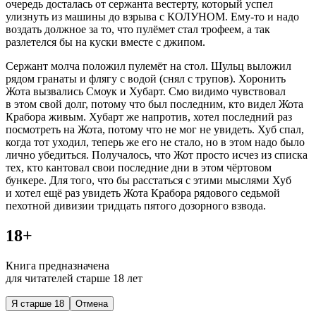
очередь досталась от сержанта вестерту, который успел
улизнуть из машины до взрыва с КОЛУНОМ. Ему-то и надо
воздать должное за то, что пулёмет стал трофеем, а так
разлетелся бы на куски вместе с джипом.
Сержант молча положил пулемёт на стол. Шульц выложил
рядом гранаты и флягу с водой (снял с трупов). Хоронить
Жота вызвались Смоук и Хубарт. Смо видимо чувствовал
в этом свой долг, потому что был последним, кто видел Жота
Крабора живым. Хубарт же напротив, хотел последний раз
посмотреть на Жота, потому что не мог не увидеть. Хуб спал,
когда тот уходил, теперь же его не стало, но в этом надо было
лично убедиться. Получалось, что Жот просто исчез из списка
тех, кто кантовал свои последние дни в этом чёртовом
бункере. Для того, что бы расстаться с этими мыслями Хуб
и хотел ещё раз увидеть Жота Крабора рядового седьмой
пехотной дивизии тридцать пятого дозорного взвода.
18+
Книга предназначена
для читателей старше 18 лет
Я старше 18
Отмена