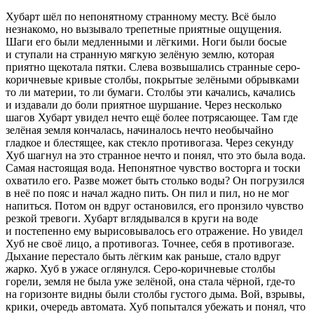
Хубарт шёл по непонятному странному месту. Всё было
незнакомо, но вызывало трепетные приятные ощущения.
Шаги его были медленными и лёгкими. Ноги были босые
и ступали на странную мягкую зелёную землю, которая
приятно щекотала пятки. Слева возвышались странные серо-
коричневые кривые столбы, покрытые зелёными обрывками
то ли материи, то ли бумаги. Столбы эти качались, качались
и издавали до боли приятное шуршание. Через несколько
шагов Хубарт увидел нечто ещё более потрясающее. Там где
зелёная земля кончалась, начиналось нечто необычайно
гладкое и блестящее, как стекло противогаза. Через секунду
Хуб шагнул на это странное нечто и понял, что это была вода.
Самая настоящая вода. Непонятное чувство восторга и тоски
охватило его. Разве может быть столько воды? Он погрузился
в неё по пояс и начал жадно пить. Он пил и пил, но не мог
напиться. Потом он вдруг остановился, его пронзило чувство
резкой тревоги. Хубарт вглядывался в круги на воде
и постепенно ему вырисовывалось его отражение. Но увидел
Хуб не своё лицо, а противогаз. Точнее, себя в противогазе.
Дыхание перестало быть лёгким как раньше, стало вдруг
жарко. Хуб в ужасе оглянулся. Серо-коричневые столбы
горели, земля не была уже зелёной, она стала чёрной, где-то
на горизонте видны были столбы густого дыма. Вой, взрывы,
крики, очередь автомата. Хуб попытался убежать и понял, что