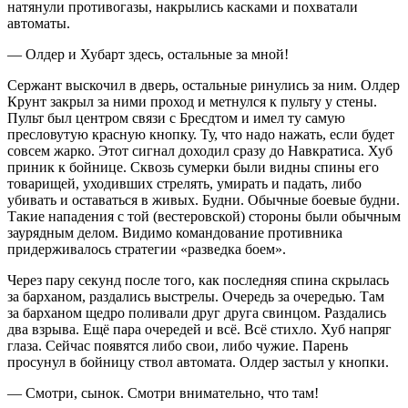
натянули противогазы, накрылись касками и похватали
автоматы.
— Олдер и Хубарт здесь, остальные за мной!
Сержант выскочил в дверь, остальные ринулись за ним. Олдер
Крунт закрыл за ними проход и метнулся к пульту у стены.
Пульт был центром связи с Бресдтом и имел ту самую
пресловутую красную кнопку. Ту, что надо нажать, если будет
совсем жарко. Этот сигнал доходил сразу до Навкратиса. Хуб
приник к бойнице. Сквозь сумерки были видны спины его
товарищей, уходивших стрелять, умирать и падать, либо
убивать и оставаться в живых. Будни. Обычные боевые будни.
Такие нападения с той (вестеровской) стороны были обычным
заурядным делом. Видимо командование противника
придерживалось стратегии «разведка боем».
Через пару секунд после того, как последняя спина скрылась
за барханом, раздались выстрелы. Очередь за очередью. Там
за барханом щедро поливали друг друга свинцом. Раздались
два взрыва. Ещё пара очередей и всё. Всё стихло. Хуб напряг
глаза. Сейчас появятся либо свои, либо чужие. Парень
просунул в бойницу ствол автомата. Олдер застыл у кнопки.
— Смотри, сынок. Смотри внимательно, что там!