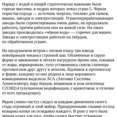
Наряду с водой и пищей стратегически важными были
горные массивы, в недрах которых лежал угран-5. Чёрная
пористая порода — источник энергии, топливо для танков,
машин, заводов и электростанций. Уграноперерабатывающие
заводы были спроектированы очень давно, но продолжали
работать, причём работали они на живой силе. На таких
заводах производилась «чёрная вода» — горючее для машин.
Заводы и электростанции работали на твёрдом,
но обработанном угране.
На продуваемом ветром с песком плацу три взвода
новобранцев чеканил строевой шаг. Облачённые в серую
форму и закованные в лёгкую нагрудную броню они, изнывая
от жары, маршировали, тупо уставившись сквозь глазницы
противогазов друг другу в затылок. Вдобавок к противогазу
и форме, каждому из них родина в лице верховного
командования выделила АСА (Автомат Системы
Анн
игил
ятор), пару берцов, вещмешок и нож пехотинца
СЛЭШ14 (улучшенная модификация, с кровотоком, в отличие
от всех предыдущих).
Рядом словно пастух следил за каждым движением своего
стада огромный и злой майор. Прищуренными глазами из-под
козырька кепки он оглядывал каждого. В руке у него была
чёрная палка для того, чтобы салаги быстрее усваивали