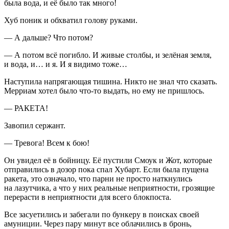
была вода, и её было так много!
Хуб поник и обхватил голову руками.
— А дальше? Что потом?
— А потом всё погибло. И живые столбы, и зелёная земля,
и вода, и… и я. И я видимо тоже…
Наступила напрягающая тишина. Никто не знал что сказать.
Мерриам хотел было что-то выдать, но ему не пришлось.
— РАКЕТА!
Завопил сержант.
— Тревога! Всем к бою!
Он увидел её в бойницу. Её пустили Смоук и Жот, которые
отправились в дозор пока спал Хубарт. Если была пущена
ракета, это означало, что парни не просто наткнулись
на лазутчика, а что у них реальные неприятности, грозящие
перерасти в неприятности для всего блокпоста.
Все засуетились и забегали по бункеру в поисках своей
амуниции. Через пару минут все облачились в бронь,