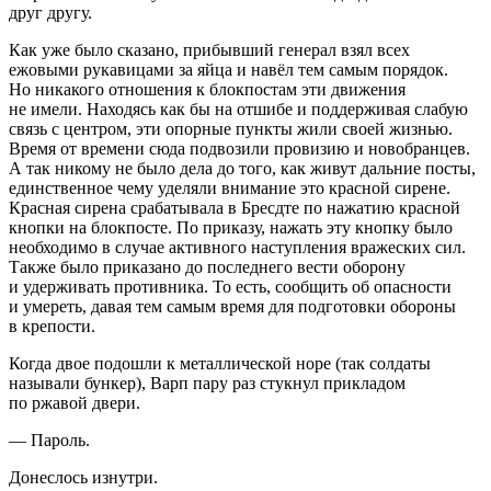
друг другу.
Как уже было сказано, прибывший генерал взял всех
ежовыми рукавицами за яйца и навёл тем самым порядок.
Но никакого отношения к блокпостам эти движения
не имели. Находясь как бы на отшибе и поддерживая слабую
связь с центром, эти опорные пункты жили своей жизнью.
Время от времени сюда подвозили провизию и новобранцев.
А так никому не было дела до того, как живут дальние посты,
единственное чему уделяли внимание это красной сирене.
Красная сирена срабатывала в Бресдте по нажатию красной
кнопки на блокпосте. По приказу, нажать эту кнопку было
необходимо в случае активного наступления вражеских сил.
Также было приказано до последнего вести оборону
и удерживать противника. То есть, сообщить об опасности
и умереть, давая тем самым время для подготовки обороны
в крепости.
Когда двое подошли к металлической норе (так солдаты
называли бункер), Варп пару раз стукнул прикладом
по ржавой двери.
— Пароль.
Донеслось изнутри.