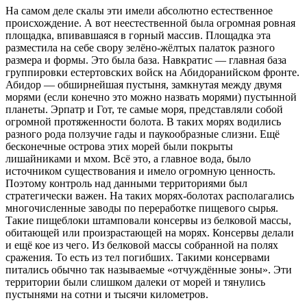
На самом деле скалы эти имели абсолютно естественное
происхождение. А вот неестественной была огромная ровная
площадка, впивавшаяся в горный массив. Площадка эта
разместила на себе свору зелёно-жёлтых палаток разного
размера и формы. Это была база. Навкратис — главная база
группировки естертовских войск на Абидоранийском фронте.
Абидор — об
ширн
ейшая пустыня, замкнутая между двумя
морями (если конечно это можно назвать морями) пустынной
планеты. Эрпатр и Гот, те самые моря, представляли собой
огромной протяженности болота. В таких морях водились
разного рода ползучие гады и паукообразные слизни. Ещё
бесконечные острова этих морей были покрыты
лишайниками и мхом. Всё это, а главное вода, было
источником существования и имело огромную ценность.
Поэтому контроль над данными территориями был
стратегически важен. На таких морях-болотах располагались
многочисленные заводы по переработке пищевого сырья.
Такие пищ
ебло
ки штамповали консервы из белковой массы,
обитающей или произрастающей на морях. Консервы делали
и ещё кое из чего. Из белковой массы собранной на полях
сражения. То есть из тел погибших. Такими консервами
питались обычно так называемые «отчуждённые зоны». Эти
территории были слишком далеки от морей и тянулись
пустынями на сотни и тысячи километров.