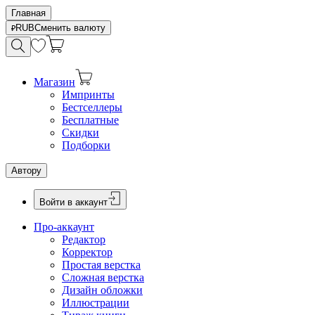
Главная
RUB
Сменить валюту
Магазин
Импринты
Бестселлеры
Бесплатные
Скидки
Подборки
Автору
Войти в аккаунт
Про-аккаунт
Редактор
Корректор
Простая верстка
Сложная верстка
Дизайн обложки
Иллюстрации