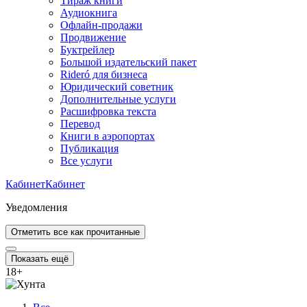
Тираж книги
Аудиокнига
Офлайн-продажи
Продвижение
Буктрейлер
Большой издательский пакет
Rideró для бизнеса
Юридический советник
Дополнительные услуги
Расшифровка текста
Перевод
Книги в аэропортах
Публикация
Все услуги
Кабинет
Кабинет
Уведомления
Отметить все как прочитанные
Показать ещё
18
+