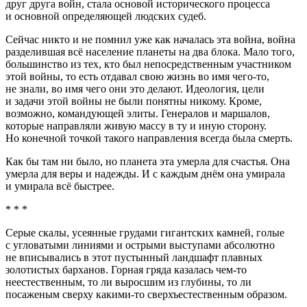
друг друга войн, стала основой исторического процесса
и основной определяющей людских судеб.
Сейчас никто и не помнил уже как началась эта война, война
разделившая всё население планеты на два блока. Мало того,
большинство из тех, кто был непосредственным участником
этой войны, то есть отдавал свою жизнь во имя чего-то,
не знали, во имя чего они это делают. Идеология, цели
и задачи этой войны не были понятны никому. Кроме,
возможно, командующей элиты. Генералов и маршалов,
которые направляли живую массу в ту и иную сторону.
Но конечной точкой такого направления всегда была смерть.
Как бы там ни было, но планета эта умерла для счастья. Она
умерла для веры и надежды. И с каждым днём она умирала
и умирала всё быстрее.
* * *
Серые скалы, усеянные грудами гигантских камней, голые
с угловатыми линиями и острыми выступами абсолютно
не вписывались в этот пустынный ландшафт плавных
золотистых барханов. Горная гряда казалась чем-то
неестественным, то ли выросшим из глубины, то ли
посаженым сверху какими-то сверхъестественным образом.