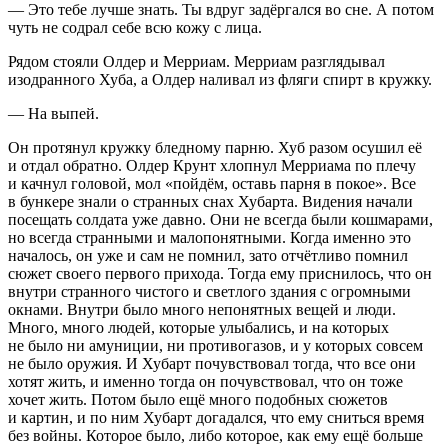
— Это тебе лучше знать. Ты вдруг задёргался во сне. А потом
чуть не содрал себе всю кожу с лица.
Рядом стояли Олдер и Мерриам. Мерриам разглядывал
изодранного Хуба, а Олдер наливал из фляги
спирт
в кружку.
— На выпей.
Он протянул кружку бледному парню. Хуб разом осушил её
и отдал обратно. Олдер Крунт хлопнул Мерриама по плечу
и качнул головой, мол «пойдём, оставь парня в покое». Все
в бункере знали о странных снах Хубарта. Видения начали
посещать солдата уже давно. Они не всегда были кошмарами,
но всегда странными и малопонятными. Когда именно это
началось, он уже и сам не помнил, зато отчётливо помнил
сюжет своего первого прихода. Тогда ему приснилось, что он
внутри странного чистого и светлого здания с огромными
окнами. Внутри было много непонятных вещей и люди.
Много, много людей, которые улыбались, и на которых
не было ни амуниции, ни противогазов, и у которых совсем
не было оружия. И Хубарт почувствовал тогда, что все они
хотят жить, и именно тогда он почувствовал, что он тоже
хочет жить. Потом было ещё много подобных сюжетов
и картин, и по ним Хубарт догадался, что ему сниться время
без войны. Которое было, либо которое, как ему ещё больше