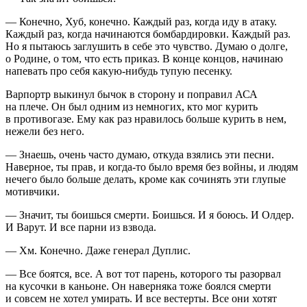
— Конечно, Хуб, конечно. Каждый раз, когда иду в атаку.
Каждый раз, когда начинаются бомбардировки. Каждый раз.
Но я пытаюсь заглушить в себе это чувство. Думаю о долге,
о Родине, о том, что есть приказ. В конце концов, начинаю
напевать про себя какую-нибудь тупую песенку.
Варпортр выкинул бычок в сторону и поправил АСА
на плече. Он был одним из немногих, кто мог
курит
ь
в противогазе. Ему как раз нравилось больше
курит
ь в нем,
нежели без него.
— Знаешь, очень часто думаю, откуда взялись эти песни.
Наверное, ты прав, и когда-то было время без войны, и людям
нечего было больше делать, кроме как сочинять эти глупые
мотивчики.
— Значит, ты боишься смерти. Боишься. И я боюсь. И Олдер.
И Варут. И все парни из взвода.
— Хм. Конечно. Даже генерал Дуплис.
— Все боятся, все. А вот тот парень, которого ты разорвал
на кусочки в каньоне. Он наверняка тоже боялся смерти
и совсем не хотел умирать. И все вестерты. Все они хотят