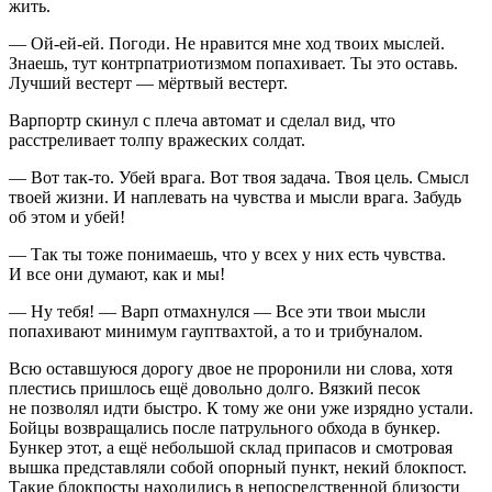
жить.
— Ой-ей-ей. Погоди. Не нравится мне ход твоих мыслей.
Знаешь, тут контрпатриотизмом попахивает. Ты это оставь.
Лучший вестерт — мёртвый вестерт.
Варпортр скинул с плеча автомат и сделал вид, что
расстреливает толпу вражеских солдат.
— Вот так-то. Убей врага. Вот твоя задача. Твоя цель. Смысл
твоей жизни. И наплевать на чувства и мысли врага. Забудь
об этом и убей!
— Так ты тоже понимаешь, что у всех у них есть чувства.
И все они думают, как и мы!
— Ну тебя! — Варп отмахнулся — Все эти твои мысли
попахивают минимум гауптвахтой, а то и трибуналом.
Всю оставшуюся дорогу двое не проронили ни слова, хотя
плестись пришлось ещё довольно долго. Вязкий песок
не позволял идти быстро. К тому же они уже изрядно устали.
Бойцы возвращались после патрульного обхода в бункер.
Бункер этот, а ещё небольшой склад припасов и смотровая
вышка представляли собой опорный пункт, некий блокпост.
Такие блокпосты находились в непосредственной близости