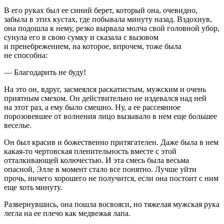
В его руках был ее синий берет, который она, очевидно,
забыла в этих кустах, где побывала минуту назад. Вздохнув,
она подошла к нему, резко вырвала молча свой головной убор,
сунула его в свою сумку и сказала с вызовом
и пренебрежением, на которое, впрочем, тоже была
не способна:
— Благодарить не буду!
На это он, вдруг, засмеялся раскатистым, мужским и очень
приятным смехом. Он действительно не издевался над ней
на этот раз, а ему было смешно. Ну, а ее рассеянное
порозовевшее от волнения лицо вызывало в нем еще большее
веселье.
Он был красив и божественно притягателен. Даже была в нем
какая-то чертовская пленительность вместе с этой
отталкивающей колючестью. И эта смесь была весьма
опасной, Элле в момент стало все понятно. Лучше уйти
прочь, ничего хорошего не получится, если она постоит с ним
еще хоть минуту.
Развернувшись, она пошла восвояси, но тяжелая мужская рука
легла на ее плечо как медвежья лапа.