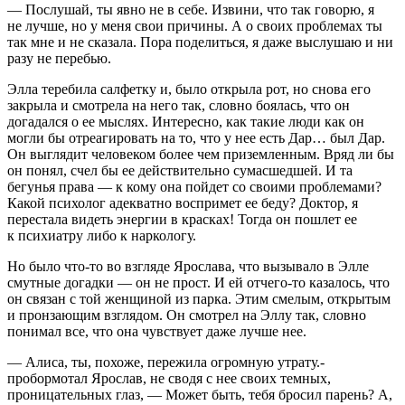
— Послушай, ты явно не в себе. Извини, что так говорю, я
не лучше, но у меня свои причины. А о своих проблемах ты
так мне и не сказала. Пора поделиться, я даже выслушаю и ни
разу не перебью.
Элла теребила салфетку и, было открыла рот, но снова его
закрыла и смотрела на него так, словно боялась, что он
догадался о ее мыслях. Интересно, как такие люди как он
могли бы отреагировать на то, что у нее есть Дар… был Дар.
Он выглядит человеком более чем приземленным. Вряд ли бы
он понял, счел бы ее действительно сумасшедшей. И та
бегунья права — к кому она пойдет со своими проблемами?
Какой психолог адекватно воспримет ее беду? Доктор, я
перестала видеть энергии в красках! Тогда он пошлет ее
к психиатру либо к наркологу.
Но было что-то во взгляде Ярослава, что вызывало в Элле
смутные догадки — он не прост. И ей отчего-то казалось, что
он связан с той женщиной из парка. Этим смелым, открытым
и пронзающим взглядом. Он смотрел на Эллу так, словно
понимал все, что она чувствует даже лучше нее.
— Алиса, ты, похоже, пережила огромную утрату.-
пробормотал Ярослав, не сводя с нее своих темных,
проницательных глаз, — Может быть, тебя бросил парень? А,