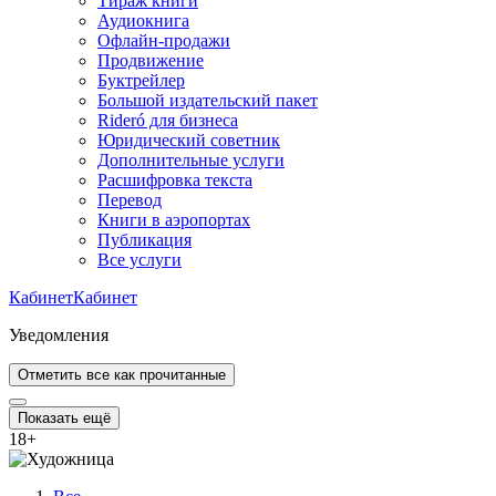
Тираж книги
Аудиокнига
Офлайн-продажи
Продвижение
Буктрейлер
Большой издательский пакет
Rideró для бизнеса
Юридический советник
Дополнительные услуги
Расшифровка текста
Перевод
Книги в аэропортах
Публикация
Все услуги
Кабинет
Кабинет
Уведомления
Отметить все как прочитанные
Показать ещё
18
+