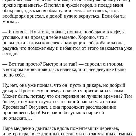
нужно привыкать.- Я попал в чужой город, в поезде меня
обокрали, здесь меня обманули и эмм… оказалось, что я
вообще зря приехал, а домой нужно вернуться. Если бы ты
могла…
— Я поняла. Ну что ж, значит, пошли, пообедаем в кафе, я
угощаю, а на проезд я тебе выделю. Хорошо, что я
не выложила дома кошелек.- наморщив лоб, добавила она,
радуясь что поможет ему и избавится от этого знакомства уже
сегодня.
— Вот так просто? Быстро и за так? — спросил он тоном,
в котором вновь появилась издевка, и от нее девушке было
не по себе.
Ну, нет, она уже поняла, что он, пусть и дикарь, но добрый
дикарь. Просто ему почему-то хочется притворяться злым.
Может быть, потому что он пережил не лучшие времена? Тем
более, что может случиться от одной чашки чая с этим
Ярославом? Он уедет, а она продолжит расследование
пропавшего Дара! Все равно бегунью в парке ей
не отыскать…
Пара медленно двигалась вдоль пожелтевших деревьев,
и ветер играл в ее длинных светлых и его запутанных темных