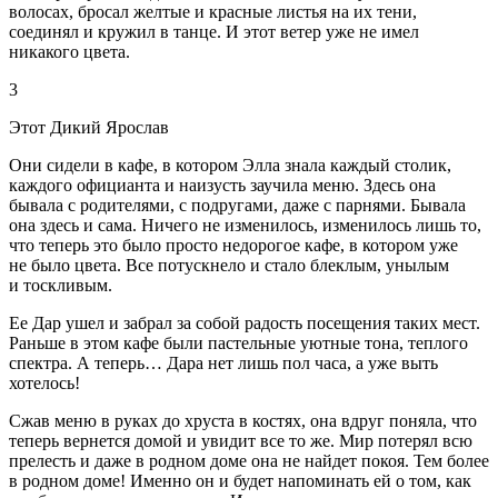
волосах, бросал желтые и красные листья на их тени,
соединял и кружил в танце. И этот ветер уже не имел
никакого цвета.
3
Этот Дикий Ярослав
Они сидели в кафе, в котором Элла знала каждый столик,
каждого официанта и наизусть заучила меню. Здесь она
бывала с родителями, с подругами, даже с парнями. Бывала
она здесь и сама. Ничего не изменилось, изменилось лишь то,
что теперь это было просто недорогое кафе, в котором уже
не было цвета. Все потускнело и стало блеклым, унылым
и тоскливым.
Ее Дар ушел и забрал за собой радость посещения таких мест.
Раньше в этом кафе были пастельные уютные тона, теплого
спектра. А теперь… Дара нет лишь пол часа, а уже выть
хотелось!
Сжав меню в руках до хруста в костях, она вдруг поняла, что
теперь вернется домой и увидит все то же. Мир потерял всю
прелесть и даже в родном доме она не найдет покоя. Тем более
в родном доме! Именно он и будет напоминать ей о том, как