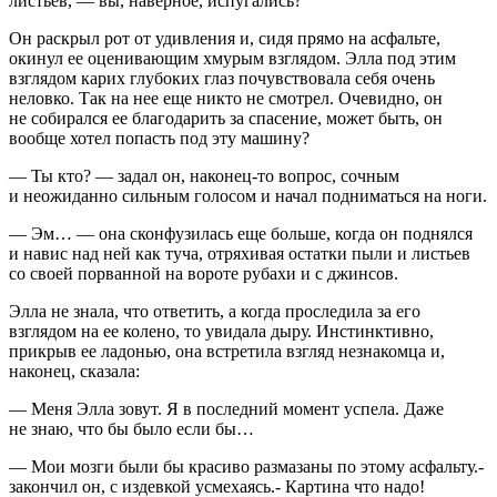
листьев, — вы, наверное, испугались?
Он раскрыл рот от удивления и, сидя прямо на асфальте,
окинул ее оценивающим хмурым взглядом. Элла под этим
взглядом карих глубоких глаз почувствовала себя очень
неловко. Так на нее еще никто не смотрел. Очевидно, он
не собирался ее благодарить за спасение, может быть, он
вообще хотел попасть под эту машину?
— Ты кто? — задал он, наконец-то вопрос, сочным
и неожиданно сильным голосом и начал подниматься на ноги.
— Эм… — она сконфузилась еще больше, когда он поднялся
и навис над ней как туча, отряхивая остатки пыли и листьев
со своей порванной на вороте рубахи и с джинсов.
Элла не знала, что ответить, а когда проследила за его
взглядом на ее колено, то увидала дыру. Инстинктивно,
прикрыв ее ладонью, она встретила взгляд незнакомца и,
наконец, сказала:
— Меня Элла зовут. Я в последний момент успела. Даже
не знаю, что бы было если бы…
— Мои мозги были бы красиво размазаны по этому асфальту.-
закончил он, с издевкой усмехаясь.- Картина что надо!