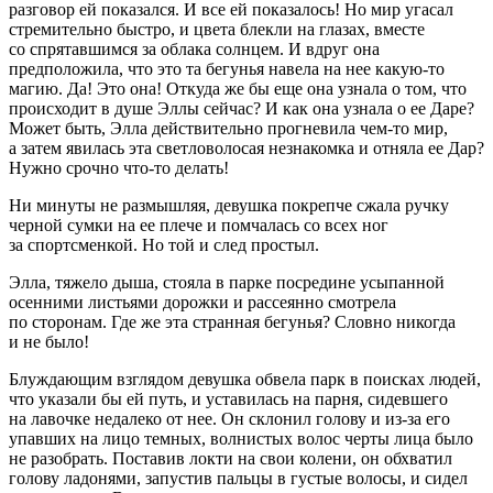
разговор ей показался. И все ей показалось! Но мир угасал
стремительно быстро, и цвета блекли на глазах, вместе
со спрятавшимся за облака солнцем. И вдруг она
предположила, что это та бегунья навела на нее какую-то
магию. Да! Это она! Откуда же бы еще она узнала о том, что
происходит в душе Эллы сейчас? И как она узнала о ее Даре?
Может быть, Элла действительно прогневила чем-то мир,
а затем явилась эта светловолосая незнакомка и отняла ее Дар?
Нужно срочно что-то делать!
Ни минуты не размышляя, девушка покрепче сжала ручку
черной сумки на ее плече и помчалась со всех ног
за спортсменкой. Но той и след простыл.
Элла, тяжело дыша, стояла в парке посредине усыпанной
осенними листьями дорожки и рассеянно смотрела
по сторонам. Где же эта странная бегунья? Словно никогда
и не было!
Блуждающим взглядом девушка обвела парк в поисках людей,
что указали бы ей путь, и уставилась на парня, сидевшего
на лавочке недалеко от нее. Он склонил голову и из-за его
упавших на лицо темных, волнистых волос черты лица было
не разобрать. Поставив локти на свои колени, он обхватил
голову ладонями, запустив пальцы в густые волосы, и сидел