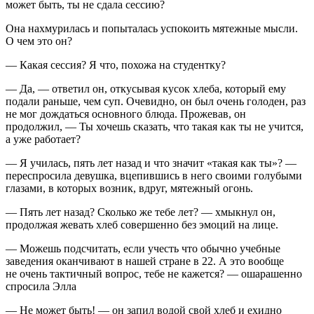
может быть, ты не сдала сессию?
Она нахмурилась и попыталась успокоить мятежные мысли.
О чем это он?
— Какая сессия? Я что, похожа на студентку?
— Да, — ответил он, откусывая кусок хлеба, который ему
подали раньше, чем суп. Очевидно, он был очень голоден, раз
не мог дождаться основного блюда. Прожевав, он
продолжил, — Ты хочешь сказать, что такая как ты не учится,
а уже работает?
— Я училась, пять лет назад и что значит «такая как ты»? —
переспросила девушка, вцепившись в него своими голубыми
глазами, в которых возник, вдруг, мятежный огонь.
— Пять лет назад? Сколько же тебе лет? — хмыкнул он,
продолжая жевать хлеб совершенно без эмоций на лице.
— Можешь подсчитать, если учесть что обычно учебные
заведения оканчивают в нашей стране в 22. А это вообще
не очень тактичный вопрос, тебе не кажется? — ошарашенно
спросила Элла
— Не может быть! — он запил водой свой хлеб и ехидно