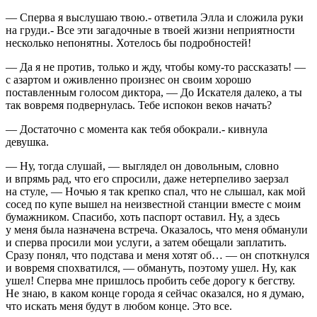
— Сперва я выслушаю твою.- ответила Элла и сложила руки
на груди.- Все эти загадочные в твоей жизни неприятности
несколько непонятны. Хотелось бы подробностей!
— Да я не против, только и жду, чтобы кому-то рассказать! —
с азартом и оживленно произнес он своим хорошо
поставленным голосом диктора, — До Искателя далеко, а ты
так вовремя подвернулась. Тебе испокон веков начать?
— Достаточно с момента как тебя обокрали.- кивнула
девушка.
— Ну, тогда слушай, — выглядел он довольным, словно
и впрямь рад, что его спросили, даже нетерпеливо заерзал
на стуле, — Ночью я так крепко спал, что не слышал, как мой
сосед по купе вышел на неизвестной станции вместе с моим
бумажником. Спасибо, хоть паспорт оставил. Ну, а здесь
у меня была назначена встреча. Оказалось, что меня обманули
и сперва просили мои услуги, а затем обещали заплатить.
Сразу понял, что подстава и меня хотят об… — он споткнулся
и вовремя спохватился, — обмануть, поэтому ушел. Ну, как
ушел! Сперва мне пришлось пробить себе дорогу к бегству.
Не знаю, в каком конце города я сейчас оказался, но я думаю,
что искать меня будут в любом конце. Это все.