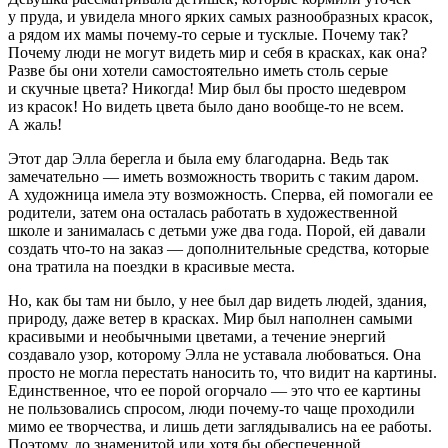
у пруда, и увидела много ярких самых разнообразных красок,
а рядом их мамы почему-то серые и тусклые. Почему так?
Почему люди не могут видеть мир и себя в красках, как она?
Разве бы они хотели самостоятельно иметь столь серые
и скучные цвета? Никогда! Мир был бы просто шедевром
из красок! Но видеть цвета было дано вообще-то не всем.
А жаль!
Этот дар Элла берегла и была ему благодарна. Ведь так
замечательно — иметь возможность творить с таким даром.
А художница имела эту возможность. Сперва, ей помогали ее
родители, затем она осталась работать в художественной
школе и занималась с детьми уже два года. Порой, ей давали
создать что-то на заказ — дополнительные средства, которые
она тратила на поездки в красивые места.
Но, как бы там ни было, у нее был дар видеть людей, здания,
природу, даже ветер в красках. Мир был наполнен самыми
красивыми и необычными цветами, а течение энергий
создавало узор, которому Элла не уставала любоваться. Она
просто не могла перестать наносить то, что видит на картины.
Единственное, что ее порой огорчало — это что ее картины
не пользовались спросом, люди почему-то чаще проходили
мимо ее творчества, и лишь дети заглядывались на ее работы.
Поэтому, до знаменитой или хотя бы обеспеченной