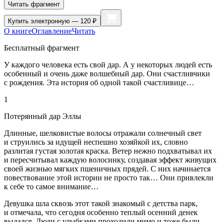
Читать фрагмент
Купить
электронную — 120 ₽
О книге
Оглавление
Читать
Бесплатный фрагмент
У каждого человека есть свой дар. А у некоторых людей есть
особенный и очень даже волшебный дар. Они счастливчики
с рождения. Эта история об одной такой счастливице…
1
Потерянный дар Эллы
Длинные, шелковистые волосы отражали солнечный свет
и струились за идущей неспешно хозяйкой их, словно
разлитая густая золотая краска. Ветер нежно подхватывал их
и пересчитывал каждую волосинку, создавая эффект живущих
своей жизнью мягких пшеничных прядей. С них начинается
повествование этой истории не просто так… Они привлекли
к себе то самое внимание…
Девушка шла сквозь этот такой знакомый с детства парк,
и отмечала, что сегодня особенно теплый осенний денек
выдался. Люди с улыбками проходили мимо и тоже были