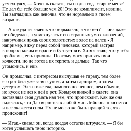
усмехнулся, — Хочешь сказать, ты на два года старше меня?
Не дал бы тебе больше чем 20! Это не комплимент, извини.
Ты выглядишь как девочка, что не нормально в твоем
возрасте.
— А откуда ты знаешь что нормально, а что нет? — она даже
не обиделась, а усмехнулась с его странных умозаключений,
накручивая прядь своих золотистых волос на палец.- Я,
например, вижу перед собой человека, который застрял
в
подрост
ковом возрасте и бунтует все. Хотя я знаю, что у тебя
проблемы, есть причина. Поэтому могу принять твои
колкости, но не готова их терпеть и дальше. Так что
угомонись, и ешь.
Он промолчал, с интересом выслушав ее тираду, тем более,
его рот был уже занят супом, а затем гарниром, а затем
десертом. Элла тоже ела, намного неспешнее, чем обычно,
но кусок не лез к ней в рот. Ковыряя вилкой в салате, она
заставляла себя думать над тем, что происходит. Как же она
надеялась, что Дар вернется в любой миг. Либо она проснется
и все окажется сном. Ну не могло же быть правдой то, что
происходит!
— Итак.- сказал он, когда доедал остатки штруделя, — Я бы
хотел услышать твою историю.