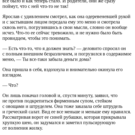
все было и как теперь стало. И родители, они же сразу
поймут, что с ней что-то не так!
Ярослав с удивлением смотрел, как она одеревеневшей рукой
и с застывшим лицом передала ему это меню и смотрела
сквозь него, погрузившись в свои мысли, словно он вообще
исчез. Что-то ее сейчас тревожило, и не нужно было быть
провидцем, чтобы это понимать.
— Есть что-то, что я должен знать? — деловито спросил он
с полным внешним безразличием, и погрузился в содержимое
меню, — Ты все-таки забыла деньги дома?
Она пришла в себя, вздохнула и внимательно окинула его
взглядом.
— Что?
Он лишь покачал головой и, спустя минуту, заявил, что
не против подкрепиться фирменным супом, стейком
с овощами и штруделем. Она тоже заказала себе штрудель
и греческий салат. Вид ее все меньше и меньше ему нравился.
Рассматривая ворот ее синей рубашки, которая прикрывала
хрупкую шею, он задумался и заметил пульсирующую
от волнения жилку.