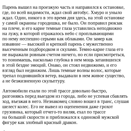
Парень вышел на проезжую часть и направился к остановке,
где, по всей видимости, ждал свой автобус. Хмуро и уныло
ждал. Один, никого в это время дня здесь, на этой остановке
у самой окраины городишка, не было. Он поправил рюкзак
на плече, и его карие темные глаза уставились неподвижно
на лужу, в которой отражалось небо с проплывающими
по нему неспешно серыми как облаками. Он замер как
изваяние — высокий и крепкий парень с мужественно
высеченным подбородком и скулами. Темно-карие глаза его
не выражали ровным счетом ничего, но если присмотреться,
то понимаешь, насколько глубока в нем мощь затаившихся
в этой бездне эмоций. Онако, он стоял недвижимо, и его
взгляд был недвижим. Лишь темные волны волос, которые
трепал поднявшийся ветер, выдавали в нем живое существо,
а не безжизненную скульптуру.
Автомобили ехали по этой трассе довольно быстро,
разгоняясь перед выездом из города, либо не успевая сбавлять
ход, въезжая в него. Незнакомец словно вошел в транс, слушая
шелест
колес
. Его не вывел из оцепенения даже грохот
грузовика, который отчего-то виляя, ехал по трассе
на большой скорости и приближался к одинокой мужской
фигуре как злобный красный дракон.