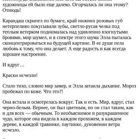
художницы ей было еще далеко. Огорчалась ли она этому?
Отнюдь!
Карандаш скрипел по бумаге, край нижних розовых губ
нетерпеливо покусывали зубы, светло-русая челка под
теплым ветерком поднималась над удивленно изогнутыми
бровями, мир шумел, и в спектре этого шума Элла пыталась
сконцентрироваться на будущей картине. В ее душе пела
любовь к тому, что она делает. А еще радость и как всегда
хорошее настроение.
И вдруг…
Краски исчезли!
Стало тихо, словно мир замер, и Элла затаила дыхание. Мороз
пробежал по коже. Что это?!
Она встала и осмотрелась вокруг. Так и есть. Мир, вдруг, стал
черно-белым. Вернее, он был цветным, но он стал таким, как
и для всех — обычным. То необъяснимое и разукрашенное
чудо, которое она видела в каждом прохожем, в каждом
дереве, в каждой травинке, паутинке, дуновении ветра
исчезло.