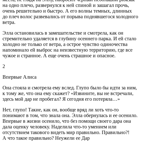
на одно плечо, развернулся к ней спиной и зашагал прочь,
очень решительно и быстро. А его волны темных, длинных
до плеч волос развевались от порыва поднявшегося холодного
ветра.
Элла остановилась в замешательстве и смотрела, как он
стремительно удаляется в глубину осеннего парка. И ей стало
холодно не только от ветра, а острое чувство одиночества
напоминало ей выброс на неизвестную территорию, где все
чужое и странное. А еще очень страшное и опасное.
2
Впервые Алиса
Она стояла и смотрела ему вслед. Глупо было бы идти за ним,
к тому же, что она ему скажет? «Извините, вы не встречали,
здесь мой дар не пробегал? Я сегодня его потеряла…»
Нет, глупо! Такие, как он, вообще вряд ли хоть что-то
понимают в том, что знала она. Элла обернулась и ее осенило.
Впервые в жизни осенило, что без помощи своего дара она
дала оценку человеку. Наделила что-то умением или
отсутствием такового видеть мир правильно. Правильно?!
А что такое правильно? Неужели ее Дар