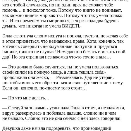
что с тобой случилось, но ни один врач не сможет тебе
помочь… и психолог тоже. Потому что никто не понимает,
как можно видеть мир как ты. Потому что так умела только
ты. И со временем ты смиришься, а через года два будешь
думать, что никогда не умела ВИДЕТЬ.
Элла сглотнула слюну испуга и поняла, пусть и, не желая себе
в этом признаться, что незнакомка права. Хотя, конечно, так
хотелось совершать необдуманные поступки и предаться
панике, никого не слушая! Немедленно бежать и искать свой
дар! Но эта странная незнакомка что-то точно знала…
— Это должно было случиться, ты не умела пользоваться
своей силой на полную мощь, а лишь тешила себя.-
продолжила она жеско, — Развлекалась. Дар не утерян,
но чтобы вновь его обрести начни свое путешествие к нему.
Если он, конечно, по-твоему того стоит…
— Но что мне делать…
— Следуй за знаками.- услышала Элла в ответ, а незнакомка,
вдруг, развернулась и побежала дальше, словно ни в чем
не бывало. Словно это не она сейчас с ней здесь говорила!
Девушка даже начала подозревать, что произошедший