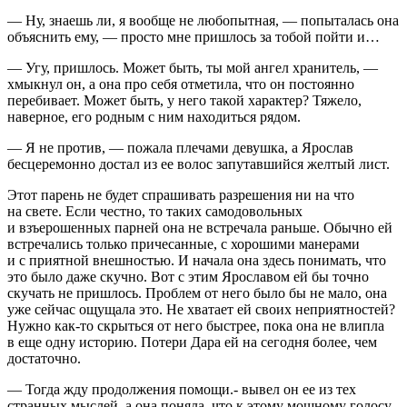
— Ну, знаешь ли, я вообще не любопытная, — попыталась она
объяснить ему, — просто мне пришлось за тобой пойти и…
— Угу, пришлось. Может быть, ты мой ангел хранитель, —
хмыкнул он, а она про себя отметила, что он постоянно
перебивает. Может быть, у него такой характер? Тяжело,
наверное, его родным с ним находиться рядом.
— Я не против, — пожала плечами девушка, а Ярослав
бесцеремонно достал из ее волос запутавшийся желтый лист.
Этот парень не будет спрашивать разрешения ни на что
на свете. Если честно, то таких самодовольных
и взъерошенных парней она не встречала раньше. Обычно ей
встречались только причесанные, с хорошими манерами
и с приятной внешностью. И начала она здесь понимать, что
это было даже скучно. Вот с этим Ярославом ей бы точно
скучать не пришлось. Проблем от него было бы не мало, она
уже сейчас ощущала это. Не хватает ей своих неприятностей?
Нужно как-то скрыться от него быстрее, пока она не влипла
в еще одну историю. Потери Дара ей на сегодня более, чем
достаточно.
— Тогда жду продолжения помощи.- вывел он ее из тех
странных мыслей, а она поняла, что к этому мощному голосу