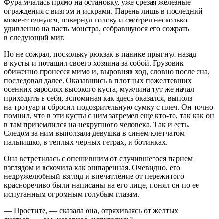
Фура мчалась прямо на остановку, уже срезая железные
ограждения с визгом и искрами. Парень лишь в последний
момент очнулся, повернул голову и смотрел несколько
удивленно на пасть монстра, собравшуюся его сожрать
в следующий миг.
Но не сожрал, поскольку рюкзак в панике прыгнул назад
в кусты и потащил своего хозяина за собой. Грузовик
обиженно пронесся мимо и, выровняв ход, словно после сна,
последовал далее. Оказавшись в плотных пожелтевших
осенних зарослях высокого куста, мужчина тут же начал
приходить в себя, вспоминая как здесь оказался, выполз
на тротуар и сбросил подозрительную сумку с плеч. Он точно
помнил, что в эти кусты с ним загремел еще кто-то, так как он
в там приземлился на некрупного человека. Так и есть.
Следом за ним выползала девушка в синем клетчатом
пальтишко, в теплых черных гетрах, и ботинках.
Она встретилась с опешившим от случившегося парнем
взглядом и вскочила как ошпаренная. Очевидно, его
недружелюбный взгляд и впечатление от пережитого
красноречиво были написаны на его лице, понял он по ее
испуганным огромным голубым глазам.
— Простите, — сказала она, отряхиваясь от желтых