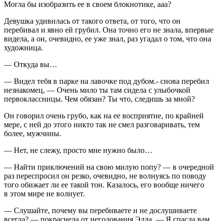
Могла бы изобразить ее в своем блокнотике, ааа?
Девушка удивилась от такого ответа, от того, что он
перебивал и явно ей грубил. Она точно его не знала, впервые
видела, а он, очевидно, ее уже знал, раз угадал о том, что она
художница.
— Откуда вы…
— Видел тебя в парке на лавочке под дубом.- снова перебил
незнакомец, — Очень мило ты там сидела с улыбочкой
первоклассницы. Чем обязан? Ты что, следишь за мной?
Он говорил очень грубо, как на ее восприятие, по крайней
мере, с ней до этого никто так не смел разговаривать, тем
более, мужчины.
— Нет, не слежу, просто мне нужно было…
— Найти приключений на свою милую попу? — в очередной
раз переспросил он резко, очевидно, не волнуясь по поводу
того обижает ли ее такой тон. Казалось, его вообще ничего
в этом мире не волнует.
— Слушайте, почему вы перебиваете и не дослушиваете
всегда? — покраснела от негодования Элла, — Я спасла вам