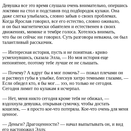
Девушка все это время слушала очень внимательно, опершись
локтями на стол и подставив под подбородок кулаки. Она
даже слегка улыбалась, словно забыв о своих проблемах.
Когда Ярослав говорил, все его естество, словно оживало,
и он был магнетически обаятелен и естественен в своих
движениях, мимике и тембре голоса. Хотелось внимать,
что бы он сейчас ни говорил. Суть разговора неважна, он был
талантливый рассказчик.
— Интересная история, пусть и не понятная.- криво
усмехнувшись, сказала Элла, — Но моя история еще
непонятнее, поэтому тебе лучше ее не слышать.
— Почему? А вдруг бы я мог помочь? — пожал плечами он
и растянул губы в улыбке, блеснув хитро темными глазами, —
Если обидел кто, я бы мог… эээ, но только не сегодня.
Сегодня лимит по кулакам я исчерпал.
— Нет, меня никто сегодня кроме тебя не обижал, —
вздохнула девушка, открывая сумочку, чтобы достать
кошелек, — я просто кое-что потеряла. Кое-что очень для меня
ценное.
— Деньги? Драгоценности? — начал выпытывать он, и вид
его насторожил Эллу.