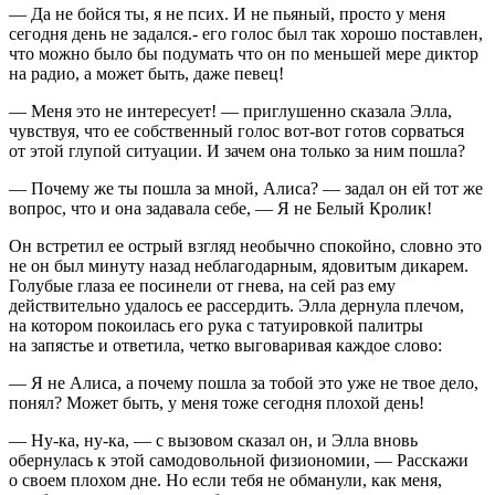
— Да не бойся ты, я не псих. И не пьяный, просто у меня
сегодня день не задался.- его голос был так хорошо поставлен,
что можно было бы подумать что он по меньшей мере диктор
на радио, а может быть, даже певец!
— Меня это не интересует! — приглушенно сказала Элла,
чувствуя, что ее собственный голос вот-вот готов сорваться
от этой глупой ситуации. И зачем она только за ним пошла?
— Почему же ты пошла за мной, Алиса? — задал он ей тот же
вопрос, что и она задавала себе, — Я не Белый Кролик!
Он встретил ее острый взгляд необычно спокойно, словно это
не он был минуту назад неблагодарным, ядовитым дикарем.
Голубые глаза ее посинели от гнева, на сей раз ему
действительно удалось ее рассердить. Элла дернула плечом,
на котором покоилась его рука с татуировкой палитры
на запястье и ответила, четко выговаривая каждое слово:
— Я не Алиса, а почему пошла за тобой это уже не твое дело,
понял? Может быть, у меня тоже сегодня плохой день!
— Ну-ка, ну-ка, — с вызовом сказал он, и Элла вновь
обернулась к этой самодовольной физиономии, — Расскажи
о своем плохом дне. Но если тебя не обманули, как меня,