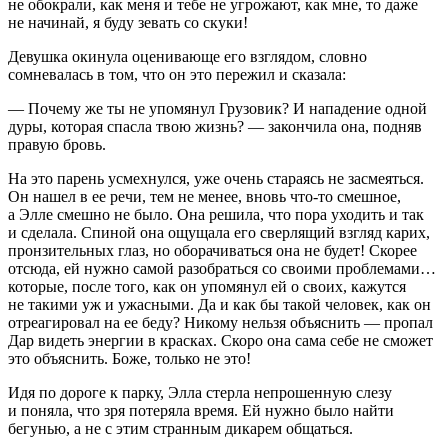
не обокрали, как меня и тебе не угрожают, как мне, то даже
не начинай, я буду зевать со скуки!
Девушка окинула оценивающе его взглядом, словно
сомневалась в том, что он это пережил и сказала:
— Почему же ты не упомянул Грузовик? И нападение одной
дуры, которая спасла твою жизнь? — закончила она, подняв
правую бровь.
На это парень усмехнулся, уже очень стараясь не засмеяться.
Он нашел в ее речи, тем не менее, вновь что-то смешное,
а Элле смешно не было. Она решила, что пора уходить и так
и сделала. Спиной она ощущала его сверлящий взгляд карих,
пронзительных глаз, но оборачиваться она не будет! Скорее
отсюда, ей нужно самой разобраться со своими проблемами…
которые, после того, как он упомянул ей о своих, кажутся
не такими уж и ужасными. Да и как бы такой человек, как он
отреагировал на ее беду? Никому нельзя объяснить — пропал
Дар видеть энергии в красках. Скоро она сама себе не сможет
это объяснить. Боже, только не это!
Идя по дороге к парку, Элла стерла непрошенную слезу
и поняла, что зря потеряла время. Ей нужно было найти
бегунью, а не с этим странным дикарем общаться.