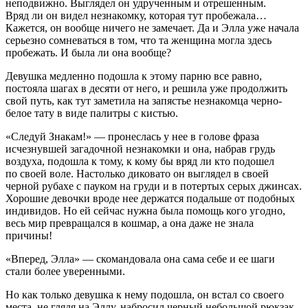
неподвижно. Выглядел он удрученным и отрешенным.
Вряд ли он видел незнакомку, которая тут пробежала…
Кажется, он вообще ничего не замечает. Да и Элла уже начала
серьезно сомневаться в том, что та женщина могла здесь
пробежать. И была ли она вообще?
Девушка медленно подошла к этому парню все равно,
постояла шагах в десяти от него, и решила уже продолжить
свой путь, как тут заметила на запястье незнакомца черно-
белое тату в виде палитры с кистью.
«Следуй Знакам!» — пронеслась у нее в голове фраза
исчезнувшей загадочной незнакомки и она, набрав грудь
воздуха, подошла к тому, к кому бы вряд ли кто подошел
по своей воле. Настолько диковато он выглядел в своей
черной рубахе с пауком на груди и в потертых серых джинсах.
Хорошие девочки вроде нее держатся подальше от подобных
индивидов. Но ей сейчас нужна была помощь кого угодно,
весь мир превращался в кошмар, а она даже не знала
причины!
«Вперед, Элла» — скомандовала она сама себе и ее шаги
стали более уверенными.
Но как только девушка к нему подошла, он встал со своего
места, не глядя на Эллу, набросил черный небольшой рюкзак