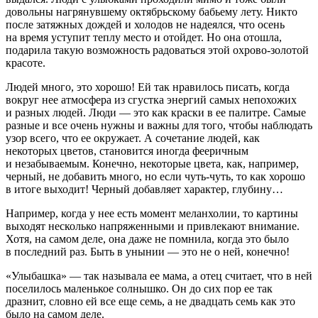
довольны нагрянувшему октябрьскому бабьему лету. Никто
после затяжных дождей и холодов не надеялся, что осень
на время уступит теплу место и отойдет. Но она отошла,
подарила такую возможность радоваться этой охрово-золотой
красоте.
Людей много, это хорошо! Ей так нравилось писать, когда
вокруг нее атмосфера из сгустка энергий самых непохожих
и разных людей. Люди — это как краски в ее палитре. Самые
разные и все очень нужны и важны для того, чтобы наблюдать
узор всего, что ее окружает. А сочетание людей, как
некоторых цветов, становится иногда фееричным
и незабываемым. Конечно, некоторые цвета, как, например,
черный, не добавить много, но если чуть-чуть, то как хорошо
в итоге выходит! Черный добавляет характер, глубину…
Например, когда у нее есть момент меланхолии, то картины
выходят несколько напряженными и привлекают внимание.
Хотя, на самом деле, она даже не помнила, когда это было
в последний раз. Быть в унынии — это не о ней, конечно!
«Улыбашка» — так называла ее мама, а отец считает, что в ней
поселилось маленькое солнышко. Он до сих пор ее так
дразнит, словно ей все еще семь, а не двадцать семь как это
было на самом деле.