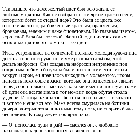
Так вышло, что даже желтый цвет был всю жизнь ее
любимым цветом. Как не изобразить эти яркие краски осени,
которыми богат ее старый парк? Это были ее цвета, все
оттенки желтого, разбавленные красным, оранжевым,
бронзовым, зеленым и даже фиолетовым. Но главным цветом,
королевой бала был золотой. Желтый, один из трех самых
основных цветов этого мира — ее цвет.
Итак, устроившись на солнечной полянке, молодая художница
достала свои инструменты и уже раскрыла альбом, чтобы
делать наброски. Она создавала наброски непременно под
открытым небом, ей нужны были эти энергии, что витали
вокруг. Порой, ей нравилось выходить с мольбертом, чтобы
наносить некоторые краски, которые она непременно увидит
перед собой прямо на месте. С какими именно инструментами
ей идти она всегда знала в тот момент, когда обутая стояла
у двери. И тогда начиналась беготня по спальне — взять это
и вот это и еще вот это. Мама всегда хмурилась на ботинки
дочери, которые топали по вымытому полу, но спорить было
бесполезно. К тому же, ее поощрял папа:
— О, понеслась душа в рай! — смеялся он, с любовью
наблюдая, как дочь копошится в своей спальне.