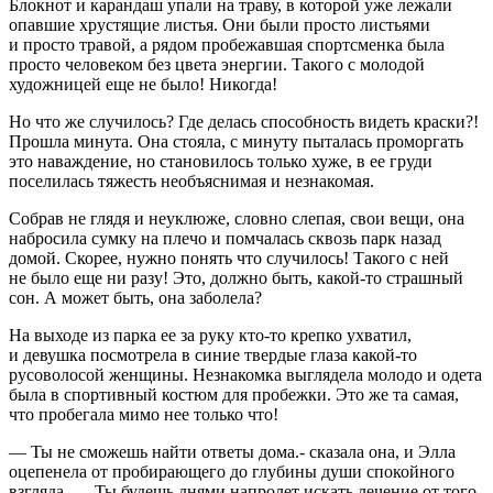
Блокнот и карандаш упали на траву, в которой уже лежали
опавшие хрустящие листья. Они были просто листьями
и просто травой, а рядом пробежавшая спортсменка была
просто человеком без цвета энергии. Такого с молодой
художницей еще не было! Никогда!
Но что же случилось? Где делась способность видеть краски?!
Прошла минута. Она стояла, с минуту пыталась проморгать
это наваждение, но становилось только хуже, в ее груди
поселилась тяжесть необъяснимая и незнакомая.
Собрав не глядя и неуклюже, словно слепая, свои вещи, она
набросила сумку на плечо и помчалась сквозь парк назад
домой. Скорее, нужно понять что случилось! Такого с ней
не было еще ни разу! Это, должно быть, какой-то страшный
сон. А может быть, она заболела?
На выходе из парка ее за руку кто-то крепко ухватил,
и девушка посмотрела в синие твердые глаза какой-то
русоволосой женщины. Незнакомка выглядела молодо и одета
была в спортивный костюм для пробежки. Это же та самая,
что пробегала мимо нее только что!
— Ты не сможешь найти ответы дома.- сказала она, и Элла
оцепенела от пробирающего до глубины души спокойного
взгляда, — Ты будешь днями напролет искать лечение от того,