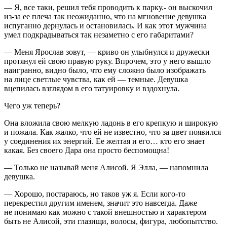
— Я, все таки, решил тебя проводить к парку.- он выскочил
из-за ее плеча так неожиданно, что на мгновение девушка
испуганно дернулась и остановилась. И как этот мужчина
умел подкрадываться так незаметно с его габаритами?
— Меня Ярослав зовут, — криво он улыбнулся и дружески
протянул ей свою правую руку. Впрочем, это у него вышло
наигранно, видно было, что ему сложно было изображать
на лице светлые чувства, как ей — темные. Девушка
вцепилась взглядом в его татуировку и вздохнула.
Чего уж теперь?
Она вложила свою мелкую ладонь в его крепкую и широкую
и пожала. Как жалко, что ей не известно, что за цвет появился
у соединения их энергий. Ее желтая и его… кто его знает
какая. Без своего Дара она просто беспомощна!
— Только не называй меня Алисой. Я Элла, — напомнила
девушка.
— Хорошо, постараюсь, но таков уж я. Если кого-то
перекрестил другим именем, значит это навсегда. Даже
не понимаю как можно с такой внешностью и характером
быть не Алисой, эти глазищи, волосы, фигура, любопытство.