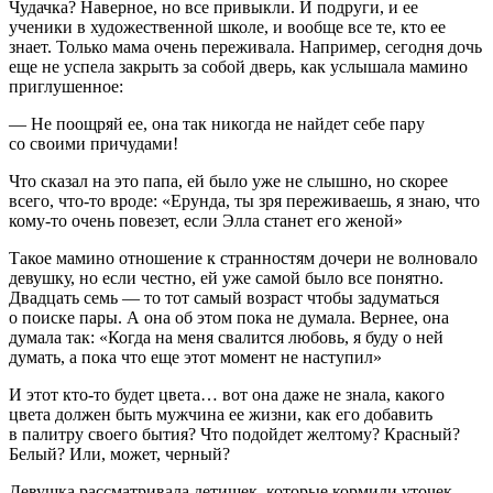
Чудачка? Наверное, но все привыкли. И подруги, и ее
ученики в художественной школе, и вообще все те, кто ее
знает. Только мама очень переживала. Например, сегодня дочь
еще не успела закрыть за собой дверь, как услышала мамино
приглушенное:
— Не поощряй ее, она так никогда не найдет себе пару
со своими причудами!
Что сказал на это папа, ей было уже не слышно, но скорее
всего, что-то вроде: «Ерунда, ты зря переживаешь, я знаю, что
кому-то очень повезет, если Элла станет его женой»
Такое мамино отношение к странностям дочери не волновало
девушку, но если честно, ей уже самой было все понятно.
Двадцать семь — то тот самый возраст чтобы задуматься
о поиске пары. А она об этом пока не думала. Вернее, она
думала так: «Когда на меня свалится любовь, я буду о ней
думать, а пока что еще этот момент не наступил»
И этот кто-то будет цвета… вот она даже не знала, какого
цвета должен быть мужчина ее жизни, как его добавить
в палитру своего бытия? Что подойдет желтому? Красный?
Белый? Или, может, черный?
Девушка рассматривала детишек, которые кормили уточек