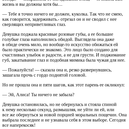
жизнь и вы должны хотя бы…
— Тебе я точно ничего не должен, куколка. Так что не смею,
как говорится, задерживать.- отрезал он и не сводил с нее
сверлящих неприветливых глаз.
Девушка поджала красивые розовые губы, а ее большие
голубые глаза наполнились обидой. Выглядела она даже
в обиде очень мило, но вообще-то искусство обижаться ей
было практически не знакомо. Это лицо было создано для
счастливых улыбок и радости, а не для грусти. И поджимание
губ, закатывание глаз и подобная мимика была чужая для нее.
— Пожалуйста! — сказала она и, резко развернувшись,
зашагала прочь с гордо поднятой головой.
Но не прошла она и пяти шагов, как этот парень ее окликнул:
— Эй, Алиса! Ты ничего не забыла?
Девушка остановилась, но не обернулась и стояла спиной
к нему несколько секунд, размышляя, не уйти ли ей, или
все же обернуться за новой порцией моральных пощечин. Она
выбрала последнее и не узнавала себя в этом выборе. Сегодня
все напере
косяк
!