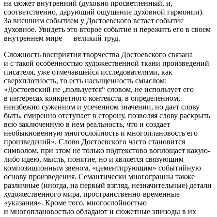
на сюжет внутренний (духовно просветленный, и,
соответственно, дарующий ощущение духовной гармонии
).
За внешним событием у Достоевского встает событие
духовное. Увидеть это второе событие и пережить его в своем
внутреннем мире — великий труд.
Сложность восприятия творчества Достоевского связана
и с такой особенностью художественной ткани произведений
писателя, уже отмечавшейся исследователями, как
сверхплотность, то есть насыщенность смыслом:
«Достоевский не „пользуется“ словом, не использует его
в интересах конкретного контекста, в определенном,
неизбежно суженном и усеченном значении, но дает слову
быть, смиренно отступает в сторону, позволяя слову раскрыть
всю заключенную в нем реальность, что и создает
необыкновенную многослойность и многоплановость его
произведений»
. Слово Достоевского часто становится
символом, при этом не только подтекстово воплощает какую-
либо идею, мысль, понятие, но и является связующим
композиционным звеном, «цементирующим» событийную
основу произведения. Семантически многогранны также
различные (иногда, на первый взгляд, незначительные) детали
художественного мира, пространственно-временные
«указания». Кроме того, многослойностью
и многоплановостью обладают и сюжетные эпизоды в их