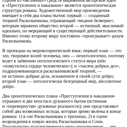
Одним из «активных» средств выражения авторской идеи
в «Преступлении и наказании» является хронотопическая
структура романа. Художественный мир произведения
вмещает в себя два плана бытия: первый — созданный
теорией Раскольникова, отражающий «модное безверие»,
которым заражено общество; второй — истинный, мыслимый
идеально, но мерцающий в существующей действительности.
Именно этому второму миру постоянно «проигрывает» разум
Раскольникова.
В проекции на мировоззренческий язык: первый план — это
зло, творимое волей человека, оно — неонтологично, поэтому
ведет к забвению онтологического статуса мира (ибо
«помутилось сердце человеческое»); и «тысяча добрых дел»,
подразумевающихся раскольниковской теорией, —
не истинно добрые дела, искаженное в своей сути добро;
второй план — онтологически безгрешный мир, абсолютное
добро.
Два хронотопических плана «Преступления и наказания»
отражают и две ипостаси духовного бытия (истинная
и «перевернутая» духовные реальности); они представляют
собой два возможных исхода, которые зримо явлены в конце
романа: 1) в сне Раскольникова о трихинах, 2) в сцене
возрождения в новую жизнь Раскольникова и Сони.
Пространство художественного мира произведения — это