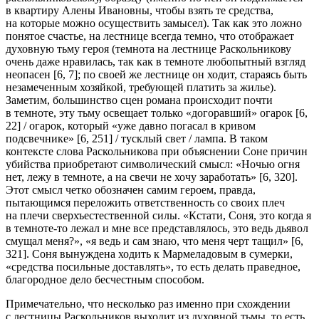
в квартиру Алены Ивановны, чтобы взять те средства,
на которые можно осуществить замысел)
. Так как это ложно
понятое счастье, на лестнице всегда
темно
, что отображает
духовную тьму героя (темнота на лестнице Раскольникову
очень даже нравилась, так как в темноте любопытный взгляд
неопасен [6, 7]
; по своей же лестнице он ходит, стараясь быть
незамеченным хозяйкой, требующей платить за жилье).
Заметим, большинство сцен романа происходит почти
в темноте, эту тьму освещает только «догоравший» огарок [6,
22] / огарок, который «уже давно погасал в кривом
подсвечнике» [6, 251] / тусклый свет / лампа. В таком
контексте слов
а
Раскольникова при объяснении Соне причин
убийства приобретают символический смысл: «Ночью огня
нет, лежу в темноте, а на свечи не хочу заработать» [6, 320].
Этот смысл четко обозначен самим героем, правда,
пытающимся переложить ответственность со своих плеч
на плечи сверхъестественной силы. «Кстати, Соня, это когда я
в темноте-то лежал и мне все представлялось, это ведь дьявол
смущал меня?», «я ведь и сам знаю, что меня черт тащил» [6,
321]. Соня вынуждена ходить к Мармеладовым в
сумерки
,
«средства посильные доставлять», то есть делать праведное,
благородное дело бесчестным способом.
Примечательно, что несколько раз именно при
схождении
с лестницы Раскольников выходит из духовной тьмы, то есть