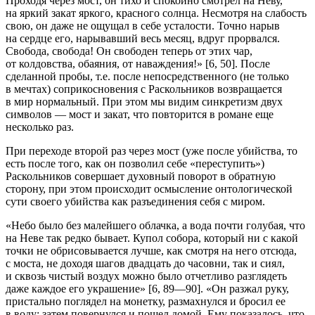
Проходя через мост, он тихо и спокойно смотрел на Неву,
на яркий закат яркого, красного солнца. Несмотря на слабость
свою, он даже не ощущал в себе усталости. Точно нарыв
на сердце его, нарывавший весь месяц, вдруг прорвался.
Свобода, свобода! Он свободен теперь от этих чар,
от колдовства, обаяния, от наваждения!» [6, 50]. После
сделанной
пробы
, т.е. после непосредственного (не только
в мечтах) соприкосновения с Раскольников возвращается
в мир нормальный. При этом мы видим синкретизм двух
символов — мост и закат, что повторится в романе еще
несколько раз.
При переходе второй раз через мост (уже после убийства, то
есть после того, как он позволил себе «переступить»)
Раскольников совершает духовный поворот в обратную
сторону, при этом происходит осмысление онтологической
сути своего убийства как разъединения себя с миром.
«Небо было без малейшего облачка, а вода почти голубая, что
на Неве так редко бывает. Купол собора, который ни с какой
точки не обрисовывается лучше, как смотря на него отсюда,
с моста, не доходя шагов двадцать до часовни, так и сиял,
и сквозь чистый воздух можно было отчетливо разглядеть
даже каждое его украшение» [6, 89—90]. «Он разжал руку,
пристально поглядел на монетку, размахнулся и бросил ее
в воду; затем повернулся и пошел домой. Ему показалось, что