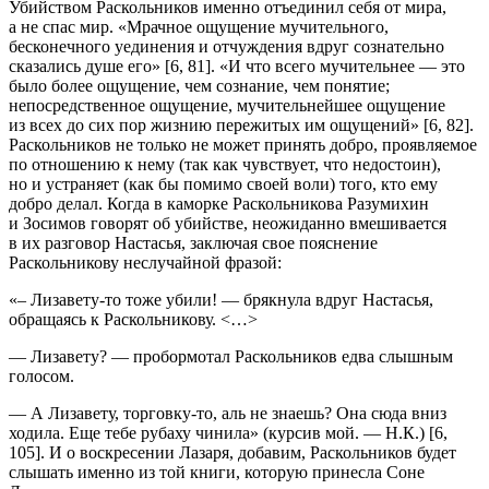
Убийством Раскольников именно отъединил себя от мира,
а не спас мир. «Мрачное ощущение мучительного,
бесконечного уединения и отчуждения вдруг сознательно
сказались душе его» [6, 81]. «И что всего мучительнее — это
было более ощущение, чем сознание, чем понятие;
непосредственное ощущение, мучительнейшее ощущение
из всех до сих пор жизнию пережитых им ощущений» [6, 82].
Раскольников не только не может принять добро, проявляемое
по отношению к нему (так как чувствует, что недостоин),
но и устраняет (как бы помимо своей воли) того, кто ему
добро делал. Когда в каморке Раскольникова Разумихин
и Зосимов говорят об убийстве, неожиданно вмешивается
в их разговор Настасья, заключая свое пояснение
Раскольникову неслучайной фразой:
«– Лизавету-то тоже убили! — брякнула вдруг Настасья,
обращаясь к Раскольникову. <…>
— Лизавету? — пробормотал Раскольников едва слышным
голосом.
— А Лизавету, торговку-то, аль не знаешь? Она сюда вниз
ходила.
Еще тебе рубаху чинила
» (курсив мой. — Н.К.) [6,
105]. И о воскресении Лазаря, добавим, Раскольников будет
слышать именно из той книги, которую принесла Соне