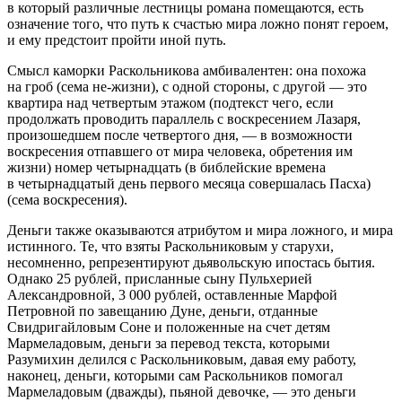
в который различные лестницы романа помещаются, есть
означение того, что путь к счастью мира ложно понят героем,
и ему предстоит пройти
иной
путь.
Смысл
каморки
Раскольникова амбивалентен: она похожа
на гроб (сема
не-жизни
), с одной стороны, с другой — это
квартира над
четвертым
этажом (подтекст чего, если
продолжать проводить параллель с воскресением Лазаря,
произошедшем после четвертого дня, — в возможности
воскресения отпавшего от мира человека, обретения им
жизни) номер
четырнадцать
(в библейские времена
в
четырнадцатый
день первого месяца совершалась Пасха)
(сема
воскресения
).
Деньги
также оказываются атрибутом и мира ложного, и мира
истинного. Те, что взяты Раскольниковым у старухи,
несомненно, репрезентируют дьявольскую ипостась бытия
.
Однако 25 рублей, присланные сыну Пульхерией
Александровной, 3 000 рублей, оставленные Марфой
Петровной по завещанию Дуне, деньги, отданные
Свидригайловым Соне и положенные на счет детям
Мармеладовым, деньги за перевод текста, которыми
Разумихин делился с Раскольниковым, давая ему работу,
наконец, деньги, которыми сам Раскольников помогал
Мармеладовым (дважды), пьяной девочке, — это деньги