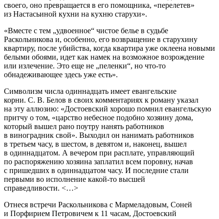
своего, оно превращается в его помощника, «перелетев»
из Настасьиной кухни на кухню старухи»
.
«Вместе с тем „удвоенное“ чистое белье в судьбе
Раскольникова и, особенно, его возвращение в старухину
квартиру, после убийства, когда квартира уже оклеена новыми
белыми обоями, идет как намек на возможное возрождение
или излечение. Это еще не „пеленки“, но что-то
обнадеживающее здесь уже есть»
.
Символизм числа
одиннадцать
имеет евангельские
корни. С. В. Белов в своих комментариях к роману указал
на эту аллюзию: «Достоевский хорошо помнил евангельскую
притчу о том, «царство небесное подобно хозяину дома,
который вышел рано поутру нанять работников
в виноградник свой». Выходил он нанимать работников
в третьем часу, в шестом, в девятом и, наконец, вышел
в одиннадцатом. А вечером при расплате, управляющий
по распоряжению хозяина заплатил всем поровну, начав
с пришедших в одиннадцатом часу. И последние стали
первыми во исполнение какой-то высшей
справедливости. <…>
Отнеся встречи Раскольникова с Мармеладовым, Соней
и Порфирием Петровичем к 11 часам, Достоевский