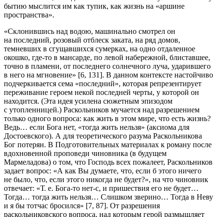
бытию мыслится им как тупик, как жизнь на «аршине
пространства».
«Склонившись над водою, машинально смотрел он
на последний, розовый отблеск заката, на ряд домов,
темневших в сгущавшихся сумерках, на одно отдаленное
окошко, где-то в мансарде, по левой набережной, блиставшее,
точно в пламени, от последнего солнечного луча, ударившего
в него на мгновение» [6, 131]. В данном контексте настойчиво
подчеркивается сема «последний», которая репрезентирует
переживание героем некой последней черты, у которой он
находится. (Эта идея усилена сюжетным эпизодом
с утопленницей.) Раскольников мучается над разрешением
только одного вопроса: как жить в этом мире, что есть жизнь?
Ведь… если Бога нет, «тогда жить нельзя» (аксиома для
Достоевского). А для теоретического разума Раскольникова
Бог потерян. В Подготовительных материалах к роману после
вдохновенной проповеди чиновника (в будущем
Мармеладова) о том, что Господь всех пожалеет, Раскольников
задает вопрос: «А как Вы думаете, что, если б этого ничего
не было, что, если этого никогда не будет?», на что чиновник
отвечает: «Т. е. Бога-то нет-с, и пришествия его не будет…
Тогда… тогда жить нельзя… Слишком зверино… Тогда в Неву
и я бы тотчас бросился» [7, 87]. От разрешения
раскольниковского вопроса, над которым герой размышляет