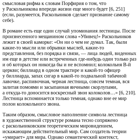
смысловая рифма к словам Порфирия о том, что
у Раскольникова впереди жизни еще много будет [6, 251]
(если, разумеется, Раскольников сделает признание
самому
себе
)
.
В романе есть еще один случай упоминания лестницы. После
произнесенного мещанином слова «Убивец!» Раскольников
лежит в своей каморке: «Он ни о чем не думал. Так, были
какие-то мысли или обрывки мыслей, какие-то
представления, без порядка и связи, — лица людей, виденных
им еще в детстве или встреченных где-нибудь один только раз
и об которых он никогда бы и не вспомнил; колокольня В-й
церкви; биллиард в одном трактире и какой-то офицер
у биллиарда, запах сигар в какой-то подвальной табачной
лавочке, распивочная, черная лестница, совсем темная, вся
залитая помоями и засыпанная яичными скорлупами,
а откуда-то доносится воскресный звон колоколов…» [6, 210].
Лестница вспоминается только темная, однако вне ее мир
полон колокольного звона.
Таким образом, смысловое наполнение символа
лестница
в художественной структуре романа тесно сопряжено
с раскольниковским теоретическим мировидением,
искажающим действительный мир. Сам создатель теории
«умирает» для мира. Однако семантический контекст,