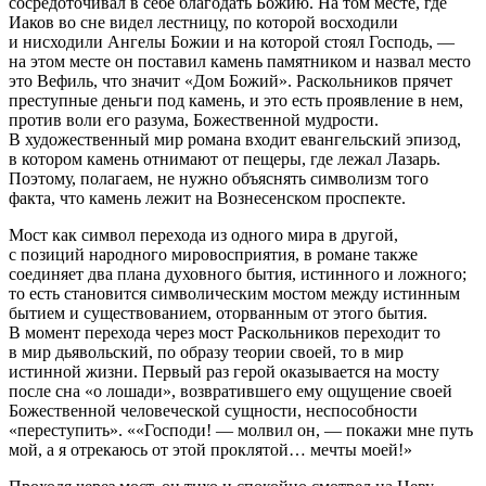
сосредоточивал в себе благодать Божию. На том месте, где
Иаков во сне видел лестницу, по которой восходили
и нисходили Ангелы Божии и на которой стоял Господь, —
на этом месте он поставил камень памятником и назвал место
это
Вефиль
, что значит «
Дом Божий
». Раскольников прячет
преступные деньги под камень, и это есть проявление в нем,
против воли его разума, Божественной мудрости
.
В художественный мир романа входит евангельский эпизод,
в котором камень отнимают от пещеры, где лежал Лазарь.
Поэтому, полагаем, не нужно объяснять символизм того
факта, что камень лежит на
Вознесенском
проспекте.
Мост
как символ перехода из одного мира в другой
,
с позиций народного мировосприятия, в романе также
соединяет два плана духовного бытия, истинного и ложного;
то есть становится символическим мостом между истинным
бытием и существованием, оторванным от этого бытия.
В момент перехода через мост Раскольников
переходит
то
в мир дьявольский, по образу теории своей, то в мир
истинной жизни. Первый раз герой оказывается на мосту
после сна «о лошади», возвратившего ему ощущение своей
Божественной человеческой сущности, неспособности
«переступить». ««Господи! — молвил он, — покажи мне путь
мой, а я отрекаюсь от этой проклятой… мечты моей!»