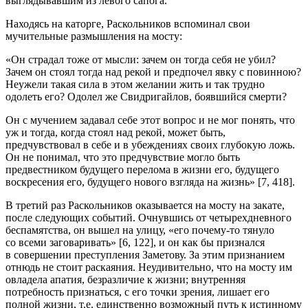
выглядывавшим из левого сапога.
Находясь на каторге, Раскольников вспоминал свои
мучительные размышления на мосту:
«Он страдал тоже от мысли: зачем он тогда себя не убил?
Зачем он стоял тогда над рекой и предпочел явку с повинною?
Неужели такая сила в этом желании жить и так трудно
одолеть его? Одолел же Свидригайлов, боявшийся смерти?
Он с мучением задавал себе этот вопрос и не мог понять, что
уж и тогда, когда стоял над рекой, может быть,
предчувствовал в себе и в убеждениях своих глубокую ложь.
Он не понимал, что это предчувствие могло быть
предвестником будущего перелома в жизни его, будущего
воскресения его, будущего нового взгляда на жизнь» [7, 418].
В третий раз Раскольников оказывается на мосту на закате,
после следующих событий. Очнувшись от четырехдневного
беспамятства, он вышел на улицу, «его почему-то тянуло
со всеми заговаривать» [6, 122], и он
как бы
признался
в совершении преступления Заметову. За этим признанием
отнюдь не стоит раскаяния. Неудивительно, что на мосту им
овладела апатия, безразличие к жизни; внутренняя
потребность признаться, с его точки зрения, лишает его
полной жизни, т.е. единственно возможный путь к истинному