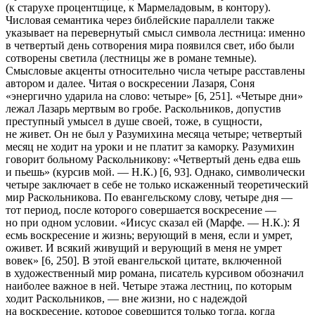
(к старухе процентщице, к Мармеладовым, в контору).
Числовая семантика через библейские параллели также
указывает на перевернутый смысл символа
лестница
: именно
в четвертый день сотворения мира появился свет, ибо были
сотворены светила (лестницы же в романе темные).
Смысловые акценты относительно числа четыре расставлены
автором и далее. Читая о воскресении Лазаря, Соня
«энергично ударила на слово:
четыре
» [6, 251]. «Четыре дни»
лежал Лазарь мертвым во гробе. Раскольников, допустив
преступный умысел в душе своей, тоже, в сущности,
не
живет. Он не был у Разумихина месяца
четыре
;
четвертый
месяц не ходит на уроки и не платит за каморку. Разумихин
говорит больному Раскольникову: «
Четвертый
день едва ешь
и пьешь» (курсив мой. — Н.К.) [6, 93]. Однако, символически
четыре
заключает в себе не только искаженный теоретический
мир Раскольникова. По евангельскому слову, четыре дня —
тот период, после которого совершается воскресение —
но
при одном условии. «Иисус сказал ей (Марфе. — Н.К.):
Я
есмь воскресение и жизнь
; верующий в меня, если и умрет,
оживет. И всякий живущий и верующий в меня не умрет
вовек» [6, 250]. В этой евангельской цитате, включенной
в художественный мир романа, писатель курсивом обозначил
наиболее важное в ней. Четыре этажа лестниц, по которым
ходит Раскольников, —
вне
жизни, но с надеждой
на воскресение, которое совершится только тогда, когда