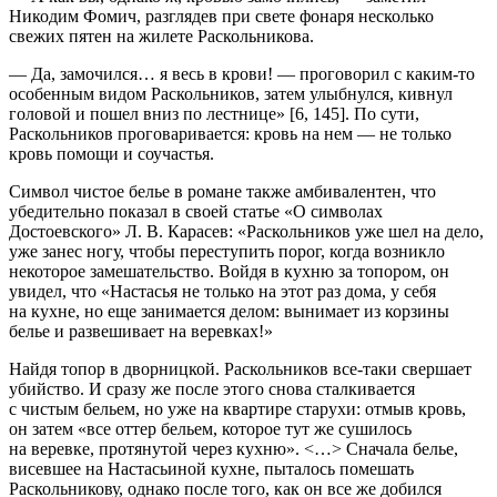
Никодим Фомич, разглядев при свете фонаря несколько
свежих пятен на жилете Раскольникова.
— Да, замочился… я весь в крови! — проговорил с каким-то
особенным видом Раскольников, затем улыбнулся, кивнул
головой и пошел вниз по лестнице» [6, 145]. По сути,
Раскольников проговаривается: кровь на нем — не только
кровь помощи и соучастья.
Символ
чистое белье
в романе также амбивалентен, что
убедительно показал в своей статье «О символах
Достоевского» Л. В. Карасев: «Раскольников уже шел на дело,
уже занес ногу, чтобы переступить порог, когда возникло
некоторое замешательство. Войдя в кухню за топором, он
увидел, что «Настасья не только на этот раз дома, у себя
на кухне, но еще занимается делом: вынимает из корзины
белье и развешивает на веревках!»
Найдя топор в дворницкой. Раскольников все-таки свершает
убийство. И сразу же после этого снова сталкивается
с чистым бельем, но уже на квартире старухи: отмыв кровь,
он затем «все оттер бельем, которое тут же сушилось
на веревке, протянутой через кухню». <…> Сначала белье,
висевшее на Настасьиной кухне, пыталось помешать
Раскольникову, однако после того, как он все же добился