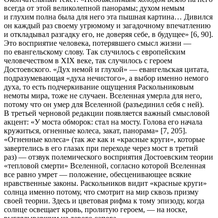
всегда от этой великолепной панорамы; духом немым
и глухим полна была для него эта пышная картина… Дивился
он каждый раз своему угрюмому и загадочному впечатлению
и откладывал разгадку его, не доверяя себе, в будущее» [6, 90].
Это восприятие человека, потерявшего смысл жизни —
по евангельскому слову. Так случилось с европейским
человечеством в XIX веке, так случилось с героем
Достоевского. «Дух немой и глухой» — евангельская цитата,
подразумевающая «духа нечистого», а выбор именно
немого
духа, то есть подчеркивание ощущения Раскольниковым
немоты мира, тоже не случаен. Вселенная умерла для него,
потому что он умер для Вселенной (разъединил себя с ней).
В третьей черновой редакции появляется важный смысловой
акцент: «У моста обморок: стал на мосту. Голова его начала
кружиться, огненные колеса, закат, панорама» [7, 205].
«Огненные колеса» (так же как и «красные круги», которые
завертелись в его глазах при переходе через мост в третий
раз) — отзвук полемического восприятия Достоевским теории
«тепловой смерти» Вселенной
, согласно которой Вселенная
все равно умрет — положение, обесценивающее всякие
нравственные законы. Раскольников видит «красные круги»
солнца именно потому, что смотрит на мир сквозь призму
своей теории. Здесь и цветовая рифма к тому эпизоду, когда
солнце освещает кровь, пролитую героем, — на носке,