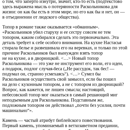
о том, что заперто изнутри, значит, кто-то есть (подтекстово
здесь выражена мысль о потерянности Раскольникова для
жизни: он как бы есть в этом мире, но его как бы и нет, он —
в отъединении от людского общества).
Топор
в романе также оказывается «обманным».
«Раскольников убил старуху и ее сестру совсем не тем
топором, каким собирался сделать это первоначально. Эта
деталь требует к себе особого внимания. На кухне Настасья
стирала белье и развешивала его на веревках, и только по этой
причине Раскольников был вынужден взять топор
не на кухне, а в дворницкой. <…> Новый топор
Раскольникова — это уже не инструмент его воли, его идеи,
а подарок, подлог случая-беса („Не рассудок, так бес! —
подумал он, странно усмехаясь“). <…> Сумел бы
Раскольников осуществить свой замысел, если бы пошел
на дело с кухонным топором, а не с топором из дворницкой?
Вопрос, как кажется, не лишен смысла; настоящий,
небесовский топор мог оказаться в самый решающий миг
неподъемным для Раскольникова. Подставным же,
подложным топором он действовал „почти без усилия, почти
машинально“»
.
Камень
— частый атрибут библейского повествования.
Первый камень, упоминаемый в ветхозаветном предании,