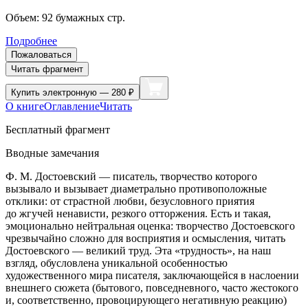
Объем:
92
бумажных стр.
Подробнее
Пожаловаться
Читать фрагмент
Купить
электронную — 280 ₽
О книге
Оглавление
Читать
Бесплатный фрагмент
Вводные замечания
Ф. М. Достоевский — писатель, творчество которого
вызывало и вызывает диаметрально противоположные
отклики: от страстной любви, безусловного приятия
до жгучей ненависти, резкого отторжения. Есть и такая,
эмоционально нейтральная оценка: творчество Достоевского
чрезвычайно сложно для восприятия и осмысления, читать
Достоевского — великий труд. Эта «трудность», на наш
взгляд, обусловлена уникальной особенностью
художественного мира писателя, заключающейся в
наслоении
внешнего сюжета (бытового, повседневного, часто жестокого
и, соответственно, провоцирующего негативную реакцию)