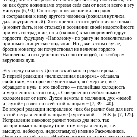
он как будто ножницами отрезал себя сам от всех и всего в эту
минуту» [6, 90]. Он отверг проявление милосердия
и сострадания к нему другого человека (пожилая купчиха
дала двугривенный). Хотя причина этого действия не только
(а может быть, и не столько) в осознании своей недостойности
принять сострадание, но и (сколько) в заговорившей вдруг
гордости: будущему «Наполеону» по рангу не позволительно
принимать нищенское подаяние. Но даже в этом случае,
бросив монетку, он почувствовал не величие гордого
Наполеона, а отъединенность свою от людей, от «собора»
верующих душ.
Эту сцену на мосту Достоевский много редактировал.
В первой редакции «великолепная панорама» обладала
свойством, «которое всё уничтожает, всё мертвит, всё
обращает в нуль, и это свойство — полнейшая холодность
и мертвенность этого вида. Совершенно необъяснимым
холодом веет от него. Духом немоты и молчания, дух «немой
и глухой» разлит во всей этой панораме» [7, 39—40].
Во второй редакции исправлено: «как бы разлит был
для него
в этой
несравненной
панораме (курсив мой. — Н.К.)» [7, 125].
Исправление знаковое: разлит только
для
него
, так
воспринимает панораму (при этом
несравненную
, т.е.
высшую, небесную, недосягаемую) именно Раскольников.
Окончательный текст: «Необъяснимым холодом веяло на него