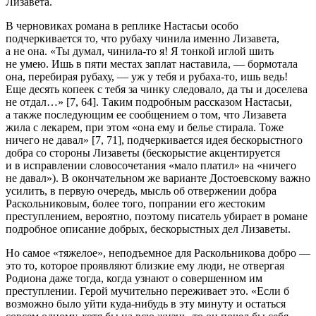
Лизавета.
В черновиках романа в реплике Настасьи особо
подчеркивается то, что рубаху чинила именно Лизавета,
а не она. «Ты думал, чинила-то я! Я тонкой иглой шить
не умею. Ишь в пяти местах заплат наставила, — бормотала
она, перебирая рубаху, — уж у тебя и рубаха-то, ишь ведь!
Еще десять копеек с тебя за чинку следовало, да ты и доселева
не отдал…» [7, 64]. Таким подробным рассказом Настасьи,
а также последующим ее сообщением о том, что Лизавета
жила с лекарем, при этом «она ему и белье стирала. Тоже
ничего не давал» [7, 71], подчеркивается идея бескорыстного
добра со стороны Лизаветы (бескорыстие акцентируется
и в исправлении словосочетания «мало платил» на «ничего
не давал»)
. В окончательном же варианте Достоевскому важно
усилить, в первую очередь, мысль об отвержении добра
Раскольниковым, более того, попрании его жестоким
преступлением, вероятно, поэтому писатель убирает в романе
подробное описание добрых, бескорыстных дел Лизаветы.
Но самое «тяжелое», неподъемное для Раскольникова добро —
это то, которое проявляют близкие ему люди, не отвергая
Родиона даже тогда, когда узнают о совершенном им
преступлении. Герой мучительно переживает это. «Если б
возможно было уйти куда-нибудь в эту минуту и остаться