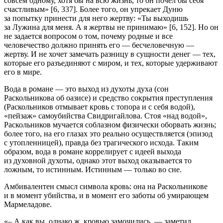
совсем одному, хотя бы на всю жизнь, то он почел бы себя
счастливым» [6, 337]. Более того, он упрекает Дуню
за попытку принести для него жертву: «Ты выходишь
за Лужина для меня. А я жертвы не принимаю» [6, 152]. Но он
не задается вопросом о том, почему родные и все
человечество должно принять его — бесчеловечную —
жертву. И не хочет замечать разницу в сущности денег — тех,
которые его разъединяют с миром, и тех, которые удерживают
его в мире.
Вода
в романе — это выход из
духоты духа
(сон
Раскольникова об оазисе) и средство сокрытия преступления
(Раскольников отмывает кровь с топора и с себя водой),
«пейзаж» самоубийства Свидригайлова. Стоя «над водой»,
Раскольников мучается соблазном физически оборвать жизнь;
более того, на его глазах это реально осуществляется (эпизод
с утопленницей), правда без трагического исхода. Таким
образом, вода в романе коррелирует с идеей выхода
из
духовной духоты
, однако этот выход оказывается то
ложным, то истинным. Истинным — только во сне.
Амбивалентен смысл символа
кровь
: она на Раскольникове
и в момент убийства, и в момент его заботы об умирающем
Мармеладове.
«– А как вы, однако ж, кровью замочились, — заметил