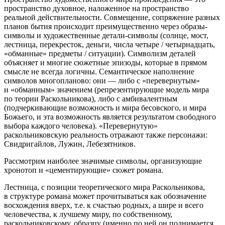
пространство духовное, наложенное на пространство
реальной действительности. Совмещение, сопряжение разных
планов бытия происходит преимущественно через образы-
символы и художественные детали-символы (солнце, мост,
лестница, перекресток, деньги, числа
четыре / четырнадцать
,
«обманные» предметы / ситуации). Символизм деталей
объясняет и многие сюжетные эпизоды, которые в прямом
смысле не всегда логичны. Семантическое наполнение
символов многопланово: они — либо с «перевернутым»
и «обманным» значением (репрезентирующие модель мира
по теории Раскольникова), либо с амбивалентным
(подчеркивающие возможность и мира бесовского, и мира
Божьего, и эта возможность является результатом свободного
выбора каждого человека). «Перевернутую»
раскольниковскую реальность отражают также персонажи:
Свидригайлов, Лужин, Лебезятников.
Рассмотрим наиболее значимые символы, организующие
хронотоп и «цементирующие» сюжет романа.
Лестница
, с позиции теоретического мира Раскольникова,
в структуре романа может прочитываться как обозначение
восхождения вверх, т.е. к счастью родных, а шире и всего
человечества, к лучшему миру, по собственному,
раскольниковскому, образцу (именно по ней он поднимается