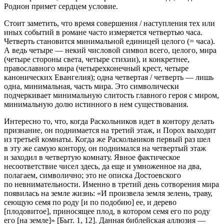
Родион примет сердцем
условие
.
Стоит заметить, что время совершения / наступления тех или
иных событий в романе часто измеряется
четвертью
часа.
Четверть
становится минимальной единицей целого (= часа).
А ведь
четыре
— некий числовой символ всего, целого, мира
(четыре стороны света, четыре стихии), и конкретнее,
православного мира (четырехконечный крест, четыре
канонических Евангелия); одна четвертая / четверть — лишь
одна, минимальная, часть мира. Это символически
подчеркивает минимальную слитость главного героя с миром,
минимальную долю истинного в нем существования.
Интересно то, что, когда Раскольников идет в контору делать
признание, он поднимается на
третий
этаж, и Порох выходит
из
третьей
комнаты. Когда же Раскольников первый раз шел
в эту же самую контору, он поднимался на
четвертый
этаж
и заходил в
четвертую
комнату. Явное фактическое
несоответствие чисел здесь, да еще и умноженное на два,
полагаем, символично; это не описка Достоевского
по невнимательности. Именно в третий день сотворения мира
появилась на земле жизнь: «И произвела земля зелень, траву,
сеющую семя по роду [и по подобию] ее, и дерево
[плодовитое], приносящее плод, в котором семя его по роду
его [на земле]» [Быт. 1, 12]. Данная библейская аллюзия —