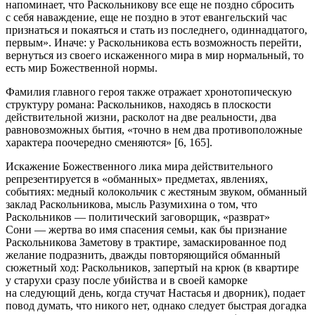
напоминает, что Раскольникову все еще не поздно сбросить
с себя наваждение, еще не поздно в этот евангельский час
признаться и покаяться и стать из последнего, одиннадцатого,
первым»
. Иначе: у Раскольникова есть возможность перейти,
вернуться из своего искаженного мира в мир нормальный, то
есть мир Божественной нормы.
Фамилия главного героя
также отражает хронотопическую
структуру романа: Раскольников, находясь в плоскости
действительной жизни, расколот на две реальности, два
равновозможных бытия, «точно в нем два противоположные
характера поочередно сменяются» [6, 165].
Искажение Божественного лика мира действительного
репрезентируется в
«обманных» предметах, явлениях,
событиях
: медный колокольчик с жестяным звуком, обманный
заклад Раскольникова, мысль Разумихина о том, что
Раскольников — политический заговорщик, «разврат»
Сони — жертва во имя спасения семьи,
как бы
признание
Раскольникова Заметову в трактире, замаскированное под
желание подразнить, дважды повторяющийся обманный
сюжетный ход: Раскольников, запертый на крюк (в квартире
у старухи сразу после убийства и в своей каморке
на следующий день, когда стучат Настасья и дворник), подает
повод думать, что никого нет, однако следует быстрая догадка