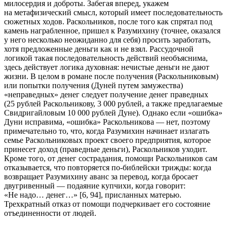
милосердия и доброты. Забегая вперед, укажем
на метафизический смысл, который имеет последовательность
сюжетных ходов. Раскольников, после того как спрятал под
камень награбленное, пришел к Разумихину (точнее, оказался
у него несколько неожиданно для себя) просить заработать,
хотя предложенные деньги как и не взял. Рассудочной
логикой такая последовательность действий необъяснима,
здесь действует логика духовная: нечистые деньги не дают
жизни
. В целом в романе после получения (Раскольниковым)
или попытки получения (Дуней путем замужества)
«неправедных» денег следует получение денег праведных
(25 рублей Раскольникову, 3 000 рублей, а также предлагаемые
Свидригайловым 10 000 рублей Дуне). Однако если «ошибка»
Дуни исправима, «ошибка» Раскольникова — нет, поэтому
примечательно то, что, когда Разумихин начинает излагать
семье Раскольниковых проект своего предприятия, которое
принесет доход (праведные деньги), Раскольников уходит.
Кроме того, от денег сострадания, помощи Раскольников сам
отказывается, что повторяется по-библейски трижды: когда
возвращает Разумихину аванс за перевод, когда бросает
двугривенный — подаяние купчихи, когда говорит:
«Не надо… денег…» [6, 94], присланных матерью.
Трехкратный отказ от помощи подчеркивает его состояние
отъединенности от людей.