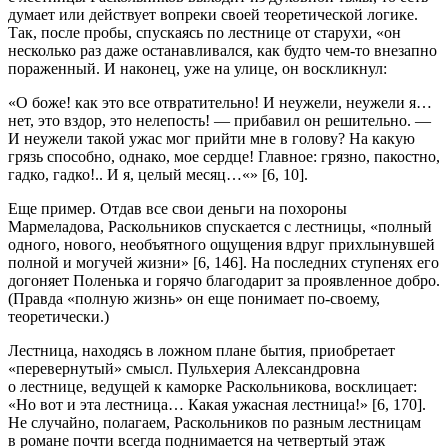
думает или действует вопреки своей теоретической логике.
Так, после
пробы
, спускаясь по лестнице от старухи, «он
несколько раз даже останавливался, как будто чем-то внезапно
пораженный. И наконец, уже на улице, он воскликнул:
«О боже! как это все отвратительно! И неужели, неужели я…
нет, это вздор, это нелепость! — прибавил он решительно. —
И неужели такой ужас мог прийти мне в голову? На какую
грязь способно, однако, мое сердце! Главное: грязно, пакостно,
гадко, гадко!.. И я, целый месяц…«» [6, 10].
Еще пример. Отдав все свои деньги на похороны
Мармеладова, Раскольников спускается с лестницы, «полный
одного, нового, необъятного ощущения вдруг прихлынувшей
полной и могучей жизни» [6, 146]. На последних ступенях его
догоняет Поленька и горячо благодарит за проявленное добро.
(Правда «полную жизнь» он еще понимает по-своему,
теоретически.)
Лестница, находясь в ложном плане бытия, приобретает
«перевернутый» смысл
. Пульхерия Александровна
о лестнице, ведущей к каморке Раскольникова, восклицает:
«Но вот и эта лестница… Какая ужасная лестница!» [6, 170].
Не случайно, полагаем, Раскольников по разным лестницам
в романе почти всегда поднимается на
четвертый
этаж