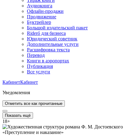
Тираж книги
Аудиокнига
Офлайн-продажи
Продвижение
Буктрейлер
Большой издательский пакет
Rideró для бизнеса
Юридический советник
Дополнительные услуги
Расшифровка текста
Перевод
Книги в аэропортах
Публикация
Все услуги
Кабинет
Кабинет
Уведомления
Отметить все как прочитанные
Показать ещё
18
+