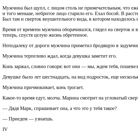
Мужчина был щупл, с лицом столь не примечательным, что ежел
и того меньше, небритое лицо старило его. Ехал босой. В расс
Был там и сверток внушительного вида, в котором находилось н
Время от времени мужчина оборачивался, глядел на сверток и в 
теперь, спустя целую жизнь обретенное.
Неподалеку от дороги мужчина приметил бродящую в задумчиво
Мужчина терпеливо ждал, когда девушка заметит его.
Конь заржал, словно говоря: вот они — мы, ждем тебя, пошевел
Девушке было лет шест
надцат
ь, на вид
подрост
ок, еще несколь
Мужчина причмокивает, конь трогает.
Какое-то время едут, молча. Марина смотрит на угловатый свер
— Дядя Марк, спрашивает она, а что это у тебя такое?
— Приедем — узнаешь.
IV