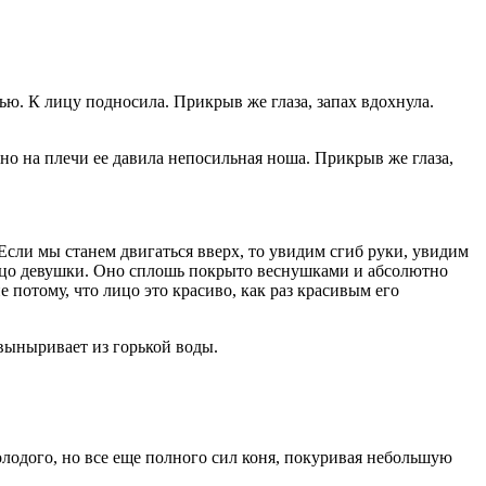
ью. К лицу подносила. Прикрыв же глаза, запах вдохнула.
овно на плечи ее давила непосильная ноша. Прикрыв же глаза,
сли мы станем двигаться вверх, то увидим сгиб руки, увидим
ицо девушки. Оно сплошь покрыто веснушками и абсолютно
потому, что лицо это красиво, как раз красивым его
 выныривает из горькой воды.
лодого, но все еще полного сил коня, покуривая небольшую