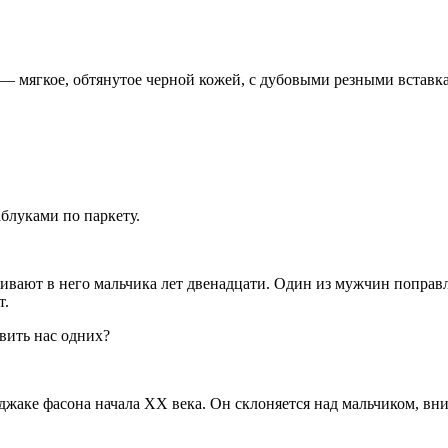
— мягкое, обтянутое черной кожей, с дубовыми резными вставк
аблуками по паркету.
ивают в него мальчика лет две
надцат
и. Один из мужчин поправл
т.
вить нас одних?
жаке фасона начала XX века. Он склоняется над мальчиком, вни