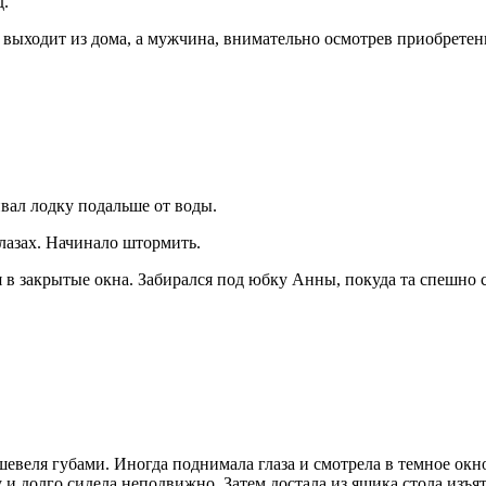
д.
а выходит из дома, а мужчина, внимательно осмотрев приобрете
кивал лодку подальше от воды.
глазах. Начинало штормить.
 в закрытые окна. Забирался под юбку Анны, покуда та спешно с
 шевеля губами. Иногда поднимала глаза и смотрела в темное окн
 и долго сидела неподвижно. Затем достала из ящика стола изъ