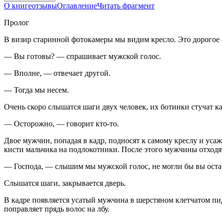
О книге
отзывы
Оглавление
Читать фрагмент
Пролог
В визир старинной фотокамеры мы видим кресло. Это дорогое 
— Вы готовы? — спрашивает мужской голос.
— Вполне, — отвечает другой.
— Тогда мы несем.
Очень скоро слышатся шаги двух человек, их ботинки стучат к
— Осторожно, — говорит кто-то.
Двое мужчин, попадая в кадр, подносят к самому креслу и усаж
кисти мальчика на подлокотники. После этого мужчины отходя
— Господа, — слышим мы мужской голос, не могли бы вы оста
Слышатся шаги, закрывается дверь.
В кадре появляется усатый мужчина в шерстяном клетчатом пид
поправляет прядь волос на лбу.