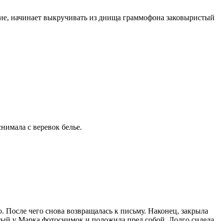
ние, начинает выкручивать из днища граммофона заковыристый
нимала с веревок белье.
о. После чего снова возвращалась к письму. Наконец, закрыла
ятый у Марка фотоснимок и положила пред собой. Долго сидела,