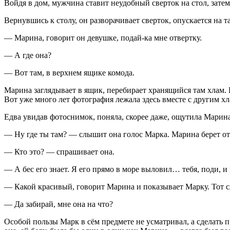
Войдя в дом, мужчина ставит неудобный сверток на стол, затем
Вернувшись к столу, он разворачивает сверток, опускается на
— Марина, говорит он девушке, подай-ка мне отвертку.
— А где она?
— Вот там, в верхнем ящике комода.
Марина заглядывает в ящик, перебирает хранящийся там хлам. 
Вот уже много лет фотография лежала здесь вместе с другим хл
Едва увидав фотоснимок, поняла, скорее даже, ощутила Марина
— Ну где ты там? — слышит она голос Марка. Марина берет отв
— Кто это? — спрашивает она.
— А бес его знает. Я его прямо в море выловил… тебя, поди, и 
— Какой красивый, говорит Марина и показывает Марку. Тот с
— Да забирай, мне она на что?
Особой пользы Марк в сём предмете не усматривал, а сделать п