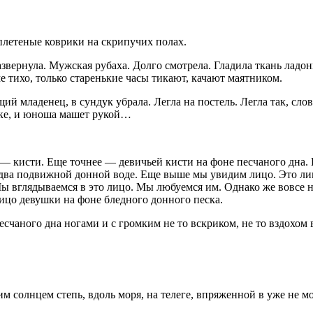
плетеные коврики на скрипучих полах.
звернула. Мужская рубаха. Долго смотрела. Гладила ткань ладон
е тихо, только старенькие часы тикают, качают маятником.
щий младенец, в сундук убрала. Легла на постель. Легла так, сл
дке, и юноша машет рукой…
 кисти. Еще точнее — девичьей кисти на фоне песчаного дна. Е
едва подвижной донной воде. Еще выше мы увидим лицо. Это л
вглядываемся в это лицо. Мы любуемся им. Однако же вовсе не 
лицо девушки на фоне бледного донного песка.
песчаного дна ногами и с громким не то вскриком, не то вздохом
солнцем степь, вдоль моря, на телеге, впряженной в уже не мо