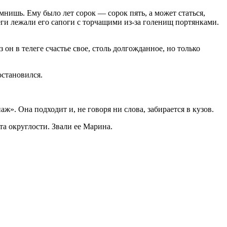
мнишь. Ему было лет сорок — сорок пять, а может статься,
еги лежали его сапоги с торчащими из-за голенищ портянками.
 он в телеге счастье свое, столь долгожданное, но только
остановился.
». Она подходит и, не говоря ни слова, забирается в кузов.
та округлости. Звали ее Марина.