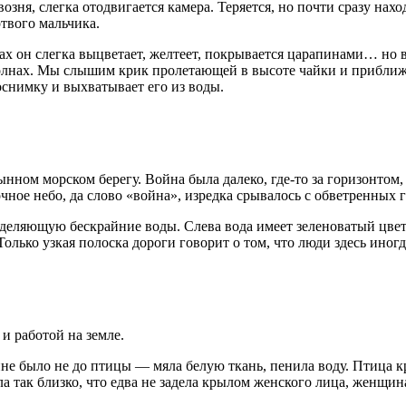
возня, слегка отодвигается камера. Теряется, но почти сразу на
твого мальчика.
х он слегка выцветает, желтеет, покрывается царапинами… но в
волнах. Мы слышим крик пролетающей в высоте чайки и приближа
оснимку и выхватывает его из воды.
тынном морском берегу.
Войн
а была далеко, где-то за горизонто
чное небо, да слово «
войн
а», изредка срывалось с обветренных г
зделяющую бескрайние воды. Слева вода имеет зеленоватый цвет
 Только узкая полоска дороги говорит о том, что люди здесь иног
и работой на земле.
ине было не до птицы — мяла белую ткань, пенила воду. Птица к
ла так близко, что едва не задела крылом женского лица, женщи