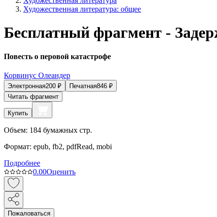
Художественная литература
Художественная литература: общее
Бесплатный фрагмент - Заде
Повесть о перовой катастрофе
Корвинус Олеандер
Электронная
200
₽
Печатная
846
₽
Читать фрагмент
Купить
Объем:
184
бумажных стр.
Формат:
epub, fb2, pdfRead, mobi
Подробнее
0.0
0
Оценить
Пожаловаться