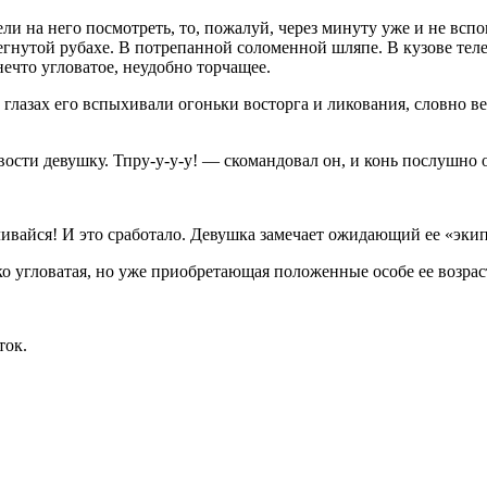
и на него посмотреть, то, пожалуй, через минуту уже и не вспо
тегнутой рубахе. В потрепанной соломенной шляпе. В кузове тел
ечто угловатое, неудобно торчащее.
глазах его вспыхивали огоньки восторга и ликования, словно вез
сти девушку. Тпру-у-у-у! — скомандовал он, и конь послушно 
ивайся! И это сработало. Девушка замечает ожидающий ее «экипаж
ко угловатая, но уже приобретающая положенные особе ее возрас
ток.