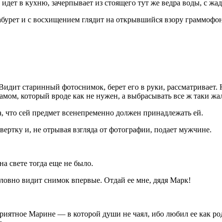
 идет в кухню, зачерпывает из стоящего тут же ведра воды, с жа
 табурет и с восхищением глядит на открывшийся взору граммофо
Видит старинный фотоснимок, берет его в руки, рассматривает.
амом, который вроде как не нужен, а выбрасывать все ж таки жал
, что сей предмет всенепременно должен принадлежать ей.
ертку и, не отрывая взгляда от фотографии, подает мужчине.
на свете тогда еще не было.
ловно видит снимок впервые. Отдай ее мне, дядя Марк!
риятное Марине — в которой души не чаял, ибо любил ее как родн