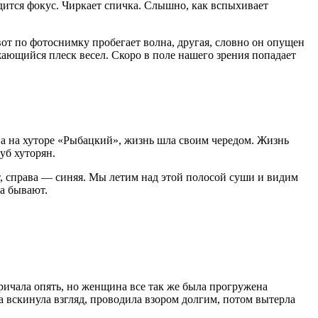
ходится фокус. Чиркает спичка. Слышно, как вспыхивает
от по фотоснимку пробегает волна, другая, словно он опущен
ющийся плеск весел. Скоро в поле нашего зрения попадает
м, а на хуторе «Рыбацкий», жизнь шла своим чередом. Жизнь
уб хуторян.
, справа — синяя. Мы летим над этой полосой суши и видим
да бывают.
ричала опять, но женщина все так же была прогружена
на вскинула взгляд, проводила взором долгим, потом вытерла