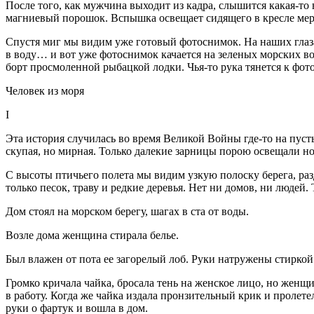
После того, как мужчина выходит из кадра, слышится какая-то 
магниевый
порош
ок. Вспышка освещает сидящего в кресле мер
Спустя миг мы видим уже готовый фотоснимок. На наших глаза
в воду… и вот уже фотоснимок качается на зеленых морских 
борт просмоленной рыбацкой лодки. Чья-то рука тянется к фот
Человек из моря
I
Эта история случилась во время Великой
Войн
ы где-то на пус
скупая, но мирная. Только далекие зарницы порою освещали но
С высоты птичьего полета мы видим узкую полоску берега, ра
только песок, траву и редкие деревья. Нет ни домов, ни людей.
Дом стоял на морском берегу, шагах в ста от воды.
Возле дома женщина стирала белье.
Был влажен от пота ее загорелый лоб. Руки натружены стиркой 
Громко кричала чайка, бросала тень на женское лицо, но женщ
в работу. Когда же чайка издала пронзительный крик и пролете
руки о фартук и вошла в дом.