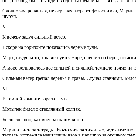
она, ей богу, была бы один в один как Марина — всегда был ра
Словно зачарованная, не отрывая взора от фотоснимка, Марин
шуруп.
V
К вечеру задул сильный ветер.
Вскоре на горизонте показались черные тучи.
Марк, глядя на то, как волнуется море, спешил на берег, оттас
А море волновалось все сильней и сильней, темнело прямо на 
Сильный ветер трепал деревья и травы. Стучал ставнями. Бился
VI
В темной комнате горела лампа.
Мотылек бился о стеклянный колпак.
Было слышно, как воет за окном ветер.
Марина листала тетрадь. Что-то читала тихонько, чуть заметно
тетрадь, устремила невидящий взор в царящую за окошком тьму