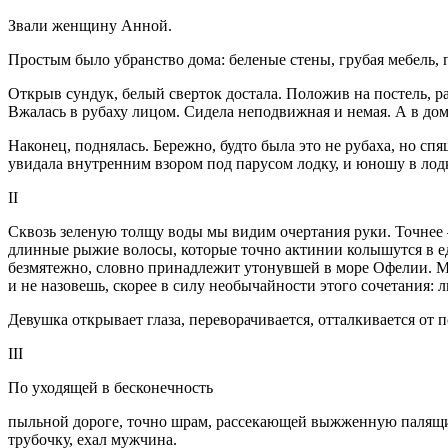
Звали женщину Анной.
Простым было убранство дома: беленые стены, грубая мебель, 
Открыв сундук, белый сверток достала. Положив на постель, ра
Вжалась в рубаху лицом. Сидела неподвижная и немая. А в дом
Наконец, поднялась. Бережно, будто была это не рубаха, но спя
увидала внутренним взором под парусом лодку, и юношу в ло
II
Сквозь зеленую толщу воды мы видим очертания руки. Точнее —
длинные рыжие волосы, которые точно актинии колышутся в 
безмятежно, словно принадлежит утонувшей в море Офелии. Мы 
и не назовешь, скорее в силу необычайности этого сочетания: 
Девушка открывает глаза, переворачивается, отталкивается от 
III
По уходящей в бесконечность
пыльной дороге, точно шрам, рассекающей выжженную палящим 
трубочку, ехал мужчина.