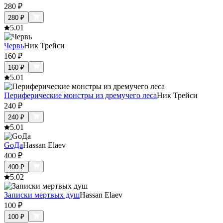
280
₽
280
₽
5.0
1
Червь
Ник Трейси
160
₽
160
₽
5.0
1
Периферические монстры из дремучего леса
Ник Трейси
240
₽
240
₽
5.0
1
GоДа
Hassan Elaev
400
₽
400
₽
5.0
2
Записки мертвых душ
Hassan Elaev
100
₽
100
₽