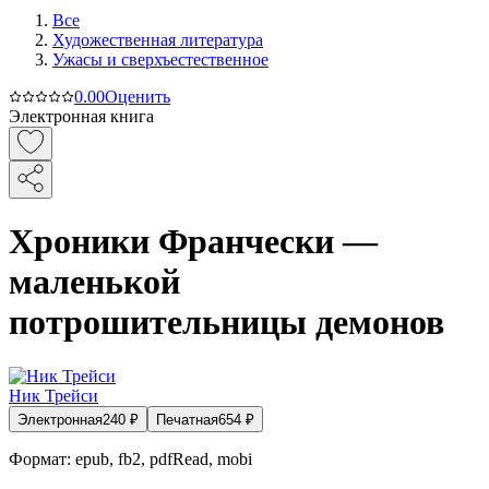
Все
Художественная литература
Ужасы и сверхъестественное
0.0
0
Оценить
Электронная книга
Хроники Франчески —
маленькой
потрошительницы демонов
Ник Трейси
Электронная
240
₽
Печатная
654
₽
Формат:
epub, fb2, pdfRead, mobi