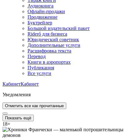
Тираж книги
Аудиокнига
Офлайн-продажи
Продвижение
Буктрейлер
Большой издательский пакет
Rideró для бизнеса
Юридический советник
Дополнительные услуги
Расшифровка текста
Перевод
Книги в аэропортах
Публикация
Все услуги
Кабинет
Кабинет
Уведомления
Отметить все как прочитанные
Показать ещё
18
+