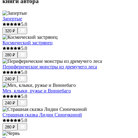
книги автора
Запертые
5.0
320
₽
Космический застрянец
5.0
280
₽
Периферические монстры из дремучего леса
5.0
240
₽
Мех, клыки, ружье и Виннебаго
5.0
240
₽
Страшная сказка Лидии Синичкиной
5.0
280
₽