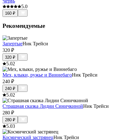
Червь
5.0
160
₽
Рекомендуемые
Запертые
Ник Трейси
320
₽
320
₽
5.0
2
Мех, клыки, ружье и Виннебаго
Ник Трейси
240
₽
240
₽
5.0
2
Страшная сказка Лидии Синичкиной
Ник Трейси
280
₽
280
₽
5.0
3
Космический застрянец
Ник Трейси