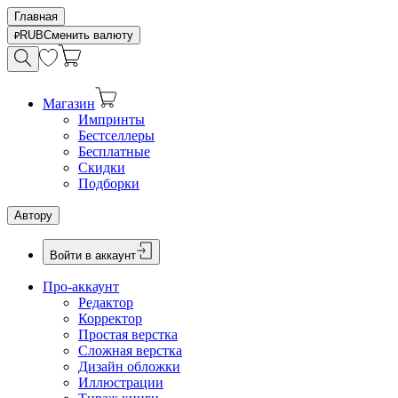
Главная
RUB
Сменить валюту
Магазин
Импринты
Бестселлеры
Бесплатные
Скидки
Подборки
Автору
Войти в аккаунт
Про-аккаунт
Редактор
Корректор
Простая верстка
Сложная верстка
Дизайн обложки
Иллюстрации