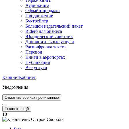
Тираж книги
Аудиокнига
Офлайн-продажи
Продвижение
Буктрейлер
Большой издательский пакет
Rideró для бизнеса
Юридический советник
Дополнительные услуги
Расшифровка текста
Перевод
Книги в аэропортах
Публикация
Все услуги
Кабинет
Кабинет
Уведомления
Отметить все как прочитанные
Показать ещё
18
+