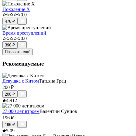
Поколение X
0.0
476
₽
Время преступлений
0.0
396
₽
Показать ещё
Рекомендуемые
Девушка с Китом
Татьяна Грац
200
₽
200
₽
4.9
12
27 000 лет втроем
Валентин Сунцов
196
₽
196
₽
5.0
9