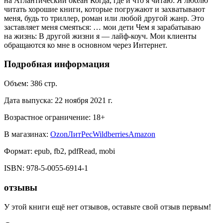
на Атлантический океан Когда, где и что я читаю: Я люблю
читать хорошие книги, которые погружают и захватывают
меня, будь то триллер, роман или любой другой жанр. Это
заставляет меня смеяться: … мои дети Чем я зарабатываю
на жизнь: В другой жизни я — лайф-коуч. Мои клиенты
обращаются ко мне в основном через Интернет.
Подробная информация
Объем:
386
стр.
Дата выпуска:
22 ноября 2021 г.
Возрастное ограничение:
18
+
В магазинах:
Ozon
ЛитРес
Wildberries
Amazon
Формат:
epub, fb2, pdfRead, mobi
ISBN:
978-5-0055-6914-1
отзывы
У этой книги ещё нет отзывов, оставьте свой отзыв первым!