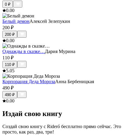
0
₽
0.0
0
Белый демон
Алексей Зелепукин
200
₽
200
₽
0.0
0
Однажды в сказке…
Дария Мурина
110
₽
110
₽
5.0
5
Корпорация Деда Мороза
Анна Бербеницкая
490
₽
490
₽
0.0
0
Издай свою книгу
Создай свою книгу с Rideró бесплатно прямо сейчас. Это
просто, как раз, два, три!