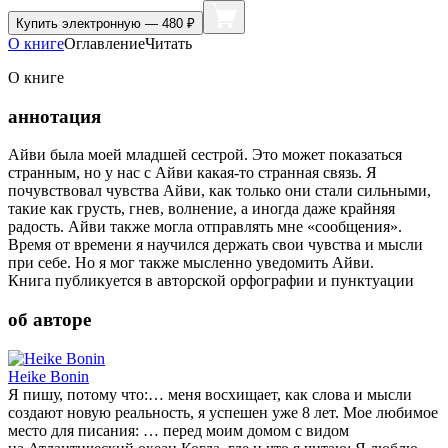
Купить
электронную — 480 ₽
О книге
Оглавление
Читать
О книге
аннотация
Айви была моей младшей сестрой. Это может показаться
странным, но у нас с Айви какая-то странная связь. Я
почувствовал чувства Айви, как только они стали сильными,
такие как грусть, гнев, волнение, а иногда даже крайняя
радость. Айви также могла отправлять мне «сообщения».
Время от времени я научился держать свои чувства и мысли
при себе. Но я мог также мысленно уведомить Айви.
Книга публикуется в авторской орфографии и пунктуации
об авторе
Heike Bonin
Я пишу, потому что:… меня восхищает, как слова и мысли
создают новую реальность, я успешен уже 8 лет. Мое любимое
место для писания: … перед моим домом с видом