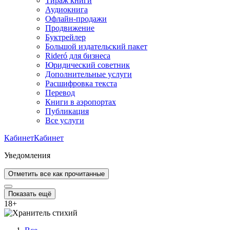
Тираж книги
Аудиокнига
Офлайн-продажи
Продвижение
Буктрейлер
Большой издательский пакет
Rideró для бизнеса
Юридический советник
Дополнительные услуги
Расшифровка текста
Перевод
Книги в аэропортах
Публикация
Все услуги
Кабинет
Кабинет
Уведомления
Отметить все как прочитанные
Показать ещё
18
+