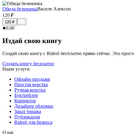
Обида бельчонка
Василе Алексон
120
₽
120
₽
0.0
0
Издай свою книгу
Создай свою книгу с Rideró бесплатно прямо сейчас. Это просто,
Создать книгу бесплатно
Наши услуги
Офлайн-продажи
Простая верстка
Ручная верстка
Буктрейлер
Корректор
Дизайнер обложки
Заказ тиража
Публикация
Rideró для бизнеса
О нас