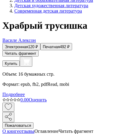
Детская и образовательная литература
Детская художественная литература
Современная детская литература
Храбрый трусишка
Василе Алексон
Электронная
120
₽
Печатная
492
₽
Читать фрагмент
Купить
Объем:
16
бумажных стр.
Формат:
epub, fb2, pdfRead, mobi
Подробнее
0.0
0
Оценить
Пожаловаться
О книге
отзывы
Оглавление
Читать фрагмент