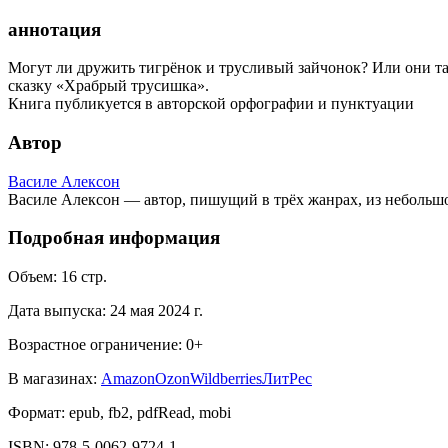
аннотация
Могут ли дружить тигрёнок и трусливый зайчонок? Или они так
сказку «Храбрый трусишка».
Книга публикуется в авторской орфографии и пунктуации
Автор
Василе Алексон
Василе Алексон — автор, пишущий в трёх жанрах, из небольшо
Подробная информация
Объем:
16
стр.
Дата выпуска:
24 мая 2024 г.
Возрастное ограничение:
0
+
В магазинах:
Amazon
Ozon
Wildberries
ЛитРес
Формат:
epub, fb2, pdfRead, mobi
ISBN:
978-5-0062-9724-1