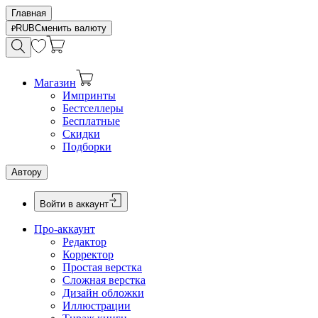
Главная
RUB
Сменить валюту
Магазин
Импринты
Бестселлеры
Бесплатные
Скидки
Подборки
Автору
Войти в аккаунт
Про-аккаунт
Редактор
Корректор
Простая верстка
Сложная верстка
Дизайн обложки
Иллюстрации