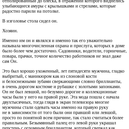
отполированный до блеска, в отражении которого виднелись
улыбающиеся амуры с крылышками и стрелами, которые
радостно парили на потолке.
В изголовье стола сидел он.
Хозяин.
Именно им он и являлся и именно так его уважительно
называла многочисленная охрана и прислуга, которых в доме
было более чем достаточно. Садовники, водители, горничные,
повара, прачки, точное количество работников не знал даже
сам Он.
Это был хорошо ухоженный, лет пятидесяти мужчина, гладко
выбритый, с маникюром как из с
лоно
вой кости
и белоснежными зубами сверкающими словно бриллианты,
в очень дорогом костюме и рубашке с золотыми запонками.
Он не был левшой, но безумно дорогие и коллекционные
часы были у него на правой руке. Эта мода пошла с начала
двухтысячных, тогда глядя в экран телевизора многие
мужчины стали одевать часы именно на правую руку
не в зависимости от того были они правшой или левшой,
просто по понятной всем причине, так стало считаться более
правильным. Безымянный палец его левой руки украшал
перстень с огромным бриллиантом, который сверкал как