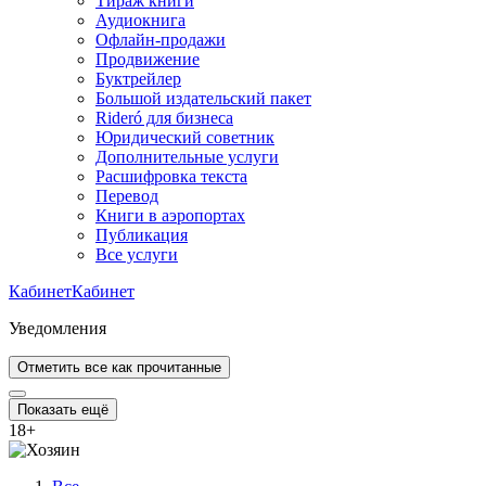
Тираж книги
Аудиокнига
Офлайн-продажи
Продвижение
Буктрейлер
Большой издательский пакет
Rideró для бизнеса
Юридический советник
Дополнительные услуги
Расшифровка текста
Перевод
Книги в аэропортах
Публикация
Все услуги
Кабинет
Кабинет
Уведомления
Отметить все как прочитанные
Показать ещё
18
+