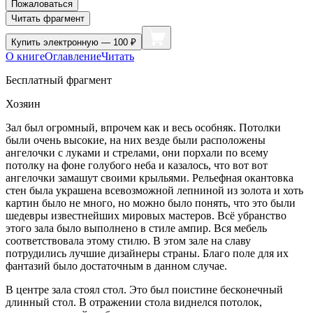
Пожаловаться
Читать фрагмент
Купить
электронную — 100 ₽
О книге
Оглавление
Читать
Бесплатный фрагмент
Хозяин
Зал был огромный, впрочем как и весь особняк. Потолки
были очень высокие, на них везде были расположены
ангелочки с луками и стрелами, они порхали по всему
потолку на фоне голубого неба и казалось, что вот вот
ангелочки замашут своими крыльями. Рельефная окантовка
стен была украшена всевозможной лепниной из золота и хоть
картин было не много, но можно было понять, что это были
шедевры известнейших мировых мастеров. Всё убранство
этого зала было выполнено в стиле ампир. Вся мебель
соответствовала этому стилю. В этом зале на славу
потрудились лучшие дизайнеры страны. Благо поле для их
фантазий было достаточным в данном случае.
В центре зала стоял стол. Это был поистине бесконечный
длинный стол. В отражении стола виднелся потолок,