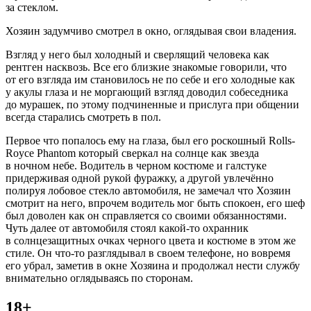
за стеклом.
Хозяин задумчиво смотрел в окно, оглядывая свои владения.
Взгляд у него был холодный и сверлящий человека как
рентген насквозь. Все его близкие знакомые говорили, что
от его взгляда им становилось не по себе и его холодные как
у акулы глаза и не моргающий взгляд доводил собеседника
до мурашек, по этому подчиненные и прислуга при общении
всегда старались смотреть в пол.
Первое что попалось ему на глаза, был его роскошный Rolls-
Royce Phantom который сверкал на солнце как звезда
в ночном небе. Водитель в черном костюме и галстуке
придерживая одной рукой фуражку, а другой увлечённо
полируя лобовое стекло автомобиля, не замечал что Хозяин
смотрит на него, впрочем водитель мог быть спокоен, его шеф
был доволен как он справляется со своими обязанностями.
Чуть далее от автомобиля стоял какой-то охранник
в солнцезащитных очках черного цвета и костюме в этом же
стиле. Он что-то разглядывал в своем телефоне, но вовремя
его убрал, заметив в окне Хозяина и продолжал нести службу
внимательно оглядываясь по сторонам.
18+