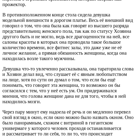
прожектор.
В противоположенном конце стола сидела девушка
модельной внешности в дорогом платье. Весь её внешний вид
говорил о том, что она была как говорят из высшего разряда
представительниц женского пола, так как по статусу Хозяина
другого быть и не могло, ведь все драгоценности на ней, все
салоны красоты в которых она проводила такое большое
количество времени, все фитнес залы, это даже уже не её
личное желание, а прямая обязанность женщины, когда она
находилась возле такого мужчины.
Девушка что-то увлеченно рассказывала, она тараторила слова
и Хозяин делал вид, что слушает её с явным любопытством
на лице, хотя по сути он думал о том, что если бы ещё
понимать, что говорит эта женщина, то возможно он бы
согласился с тем, что у неё есть ум. Он придерживался
мнения, что голова женщине дана не для того, чтобы в ней
находились мозги.
Через пару минут ему надоела её речь и он медленно перевел
свой взгляд в окно, если окно можно было назвать окном. Оно
было панорамным, схожим с витриной в гигантском
универмаге у которого человек проходя останавливается
и рассматривает то ли себя, то ли то, что происходит