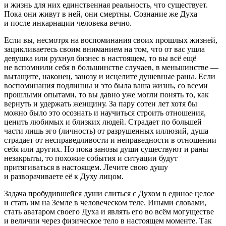
и жизнь для них единственная реальность, что существует.
Пока они живут в ней, они смертны. Сознание же Духа
и после инкарнации человека вечно.
Если вы, несмотря на воспоминания своих прошлых жизней,
зацикливаетесь своим вниманием на том, что от вас ушла
девушка или рухнул бизнес в настоящем, то вы всё ещё
не вспомнили себя в большинстве случаев, в
меньшин
стве —
вытащите, наконец, занозу и исцелите душевные раны. Если
воспоминания подлинны и это была ваша жизнь, со всеми
прошлыми опытами, то вы давно уже могли понять то, как
вернуть и удержать женщину. За пару сотен лет хотя бы
можно было это осознать и научиться строить отношения,
ценить любимых и близких людей. Страдает по большей
части лишь эго (личность) от разрушенных иллюзий, душа
страдает от несправедливости и неправедности в отношении
себя или других. Но пока занозы души существуют и раны
незакрыты, то похожие события и ситуации будут
притягиваться в настоящем. Лечите свою душу
и разворачиваете её к Духу лицом.
Задача пробудившейся души слиться с Духом в единое целое
и стать им на Земле в человеческом теле. Иными словами,
стать аватаром своего Духа и являть его во всём могуществе
и величии через физическое тело в настоящем моменте. Так