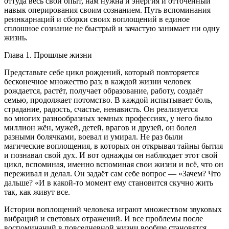
оттуда весь свой опыт, нам нужна и энергия и отточенный
навык оперирования своим сознанием. Путь вспоминания
реинкарнаций и сборки своих воплощений в единое
сплошное сознание не быстрый и зачастую занимает ни одну
жизнь.
Глава 1. Прошлые жизни
Представьте себе цикл рождений, который повторяется
бесконечное множество раз; в каждой жизни человек
рождается, растёт, получает образование, работу, создаёт
семью, продолжает потомство. В каждой испытывает боль,
страдание, радость, счастье, ненависть. Он реализуется
во многих разнообразных земных профессиях, у него было
миллион жён, мужей, детей, врагов и друзей, он болел
разными болячками, воевал и умирал. Не раз были
магические воплощения, в которых он открывал тайны бытия
и познавал свой дух. И вот однажды он наблюдает этот свой
цикл, вспоминая, именно вспоминая свои жизни и всё, что он
переживал и делал. Он задаёт сам себе вопрос — «Зачем? Что
дальше? «И в какой-то момент ему становится скучно жить
так, как живут все.
Истории воплощений человека играют множеством звуковых
вибраций и световых отражений. И все проблемы после
воспоминаний в повседневной жизни вообще становятся