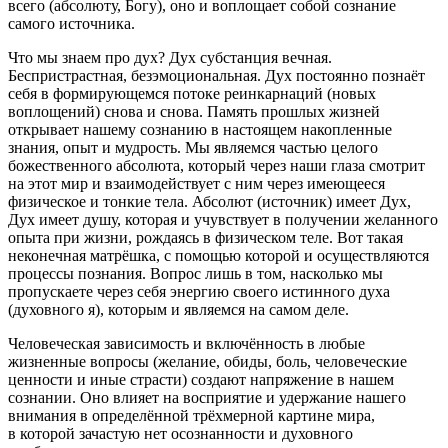
всего (абсолюту, Богу), оно и воплощает собой сознание
самого источника.
Что мы знаем про дух? Дух субстанция вечная.
Беспристрастная, безэмоциональная. Дух постоянно познаёт
себя в формирующемся потоке реинкарнаций (новых
воплощений) снова и снова. Память прошлых жизней
открывает нашему сознанию в настоящем накопленные
знания, опыт и мудрость. Мы являемся частью целого
божественного абсолюта, который через наши глаза смотрит
на этот мир и взаимодействует с ним через имеющееся
физическое и тонкие тела. Абсолют (источник) имеет Дух,
Дух имеет душу, которая и учувствует в получении желанного
опыта при жизни, рождаясь в физическом теле. Вот такая
неконечная матрёшка, с помощью которой и осуществляются
процессы познания. Вопрос лишь в том, насколько мы
пропускаете через себя энергию своего истинного духа
(духовного я), которым и являемся на самом деле.
Человеческая зависимость и включённость в любые
жизненные вопросы (желание, обиды, боль, человеческие
ценности и иные страсти) создают напряжение в нашем
сознании. Оно влияет на восприятие и удержание нашего
внимания в определённой трёхмерной картине мира,
в которой зачастую нет осознанности и духовного