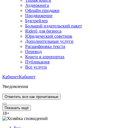
Тираж книги
Аудиокнига
Офлайн-продажи
Продвижение
Буктрейлер
Большой издательский пакет
Rideró для бизнеса
Юридический советник
Дополнительные услуги
Расшифровка текста
Перевод
Книги в аэропортах
Публикация
Все услуги
Кабинет
Кабинет
Уведомления
Отметить все как прочитанные
Показать ещё
18
+