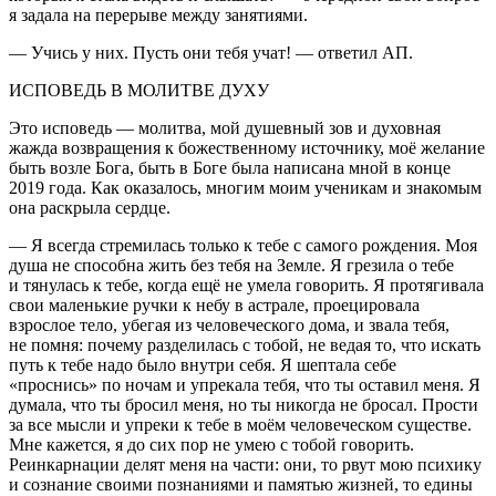
я задала на перерыве между занятиями.
— Учись у них. Пусть они тебя учат! — ответил АП.
ИСПОВЕДЬ В МОЛИТВЕ ДУХУ
Это исповедь — молитва, мой душевный зов и духовная
жажда возвращения к божественному источнику, моё желание
быть возле Бога, быть в Боге была написана мной в конце
2019 года. Как оказалось, многим моим ученикам и знакомым
она раскрыла сердце.
— Я всегда стремилась только к тебе с самого рождения. Моя
душа не способна жить без тебя на Земле. Я грезила о тебе
и тянулась к тебе, когда ещё не умела говорить. Я протягивала
свои маленькие ручки к небу в астрале, проецировала
взрослое тело, убегая из человеческого дома, и звала тебя,
не помня: почему разделилась с тобой, не ведая то, что искать
путь к тебе надо было внутри себя. Я шептала себе
«проснись» по ночам и упрекала тебя, что ты оставил меня. Я
думала, что ты бросил меня, но ты никогда не бросал. Прости
за все мысли и упреки к тебе в моём человеческом существе.
Мне кажется, я до сих пор не умею с тобой говорить.
Реинкарнации делят меня на части: они, то рвут мою психику
и сознание своими познаниями и памятью жизней, то едины