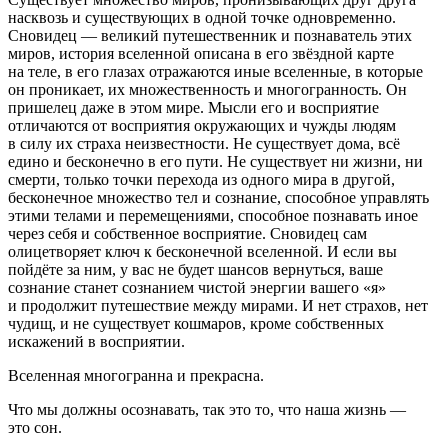
насквозь и существующих в одной точке одновременно.
Сновидец — великий путешественник и познаватель этих
миров, история вселенной описана в его звёздной карте
на теле, в его глазах отражаются иные вселенные, в которые
он проникает, их множественность и многогранность. Он
пришелец даже в этом мире. Мысли его и восприятие
отличаются от восприятия окружающих и чужды людям
в силу их страха неизвестности. Не существует дома, всё
едино и бесконечно в его пути. Не существует ни жизни, ни
смерти, только точки перехода из одного мира в другой,
бесконечное множество тел и сознание, способное управлять
этими телами и перемещениями, способное познавать иное
через себя и собственное восприятие. Сновидец сам
олицетворяет ключ к бесконечной вселенной. И если вы
пойдёте за ним, у вас не будет шансов вернуться, ваше
сознание станет сознанием чистой энергии вашего «я»
и продолжит путешествие между мирами. И нет страхов, нет
чудищ, и не существует кошмаров, кроме собственных
искажений в восприятии.
Вселенная многогранна и прекрасна.
Что мы должны осознавать, так это то, что наша жизнь —
это сон.