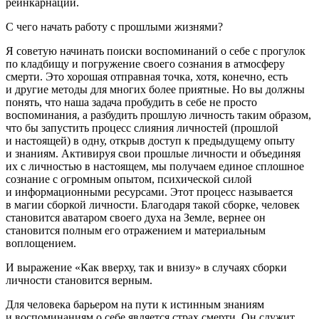
реинкарнаций.
С чего начать работу с прошлыми жизнями?
Я советую начинать поиски воспоминаний о себе с прогулок
по кладбищу и погружение своего сознания в атмосферу
смерти. Это хорошая отправная точка, хотя, конечно, есть
и другие методы для многих более приятные. Но вы должны
понять, что наша задача пробудить в себе не просто
воспоминания, а разбудить прошлую личность таким образом,
что бы запустить процесс слияния личностей (прошлой
и настоящей) в одну, открыв доступ к предыдущему опыту
и знаниям. Активируя свои прошлые личности и объединяя
их с личностью в настоящем, мы получаем единое сплошное
сознание с огромным опытом, психической силой
и информационными ресурсами. Этот процесс называется
в магии сборкой личности. Благодаря такой сборке, человек
становится аватаром своего духа на Земле, вернее он
становится полным его отражением и материальным
воплощением.
И выражение «Как вверху, так и внизу» в случаях сборки
личности становится верным.
Для человека барьером на пути к истинным знаниям
и воспоминаниям о себе является страх смерти. Он служит