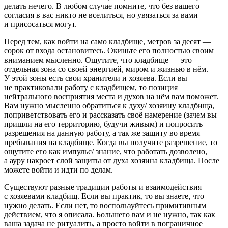
делать нечего. В любом случае помните, что без вашего
согласия в вас никто не вселиться, но увязаться за вами
и присосаться могут.
Перед тем, как войти на само кладбище, метров за десят —
сорок от входа остановитесь. Окиньте его полностью своим
вниманием мысленно. Ощутите, что кладбище — это
отдельная зона со своей энергией, миром и жизнью в нём.
У этой зоны есть свои хранители и хозяева. Если вы
не практиковали работу с кладбищем, то позиция
нейтрального восприятия места и духов на нём вам поможет.
Вам нужно мысленно обратиться к духу/ хозяину кладбища,
поприветствовать его и рассказать своё намерение (зачем вы
пришли на его территорию, будучи живым) и попросить
разрешения на данную работу, а так же защиту во время
пребывания на кладбище. Когда вы получите разрешение, то
ощутите его как импульс/ знание, что работать дозволено,
а ауру накроет слой защиты от духа хозяина кладбища. После
можете войти и идти по делам.
Существуют разные традиции работы и взаимодействия
с хозяевами кладбищ. Если вы практик, то вы знаете, что
нужно делать. Если нет, то воспользуйтесь примитивным
действием, что я описала. Большего вам и не нужно, так как
ваша задача не ритуалить, а просто войти в пограничное