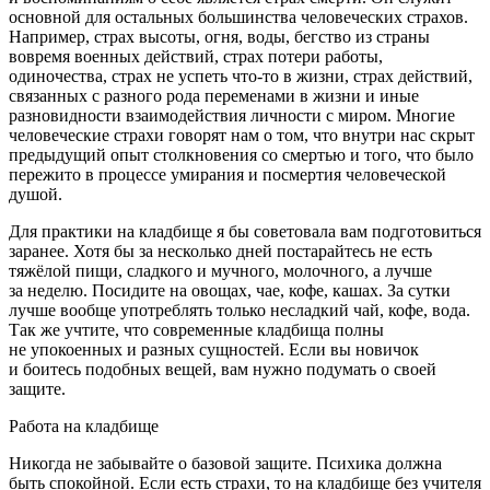
основной для остальных большинства человеческих страхов.
Например, страх высоты, огня, воды, бегство из страны
вовремя военных действий, страх потери работы,
одиночества, страх не успеть что-то в жизни, страх действий,
связанных с разного рода переменами в жизни и иные
разновидности взаимодействия личности с миром. Многие
человеческие страхи говорят нам о том, что внутри нас скрыт
предыдущий опыт столкновения со смертью и того, что было
пережито в процессе умирания и посмертия человеческой
душой.
Для практики на кладбище я бы советовала вам подготовиться
заранее. Хотя бы за несколько дней постарайтесь не есть
тяжёлой пищи, сладкого и мучного, молочного, а лучше
за неделю. Посидите на овощах, чае, кофе, кашах. За сутки
лучше вообще употреблять только несладкий чай, кофе, вода.
Так же учтите, что современные кладбища полны
не упокоенных и разных сущностей. Если вы новичок
и боитесь подобных вещей, вам нужно подумать о своей
защите.
Работа на кладбище
Никогда не забывайте о базовой защите. Психика должна
быть спокойной. Если есть страхи, то на кладбище без учителя