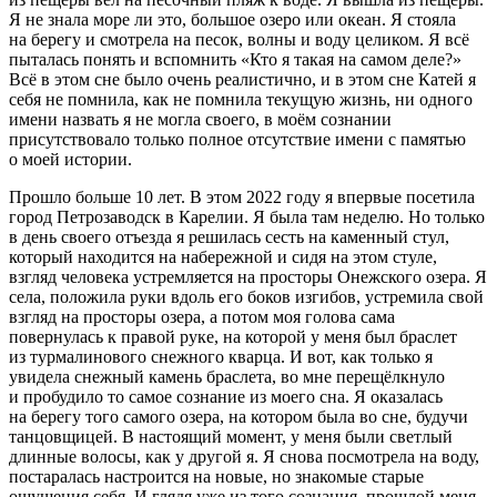
Я не знала море ли это, большое озеро или океан. Я стояла
на берегу и смотрела на песок, волны и воду целиком. Я всё
пыталась понять и вспомнить «Кто я такая на самом деле?»
Всё в этом сне было очень реалистично, и в этом сне Катей я
себя не помнила, как не помнила текущую жизнь, ни одного
имени назвать я не могла своего, в моём сознании
присутствовало только полное отсутствие имени с памятью
о моей истории.
Прошло больше 10 лет. В этом 2022 году я впервые посетила
город Петрозаводск в Карелии. Я была там неделю. Но только
в день своего отъезда я решилась сесть на каменный стул,
который находится на набережной и сидя на этом стуле,
взгляд человека устремляется на просторы Онежского озера. Я
села, положила руки вдоль его боков изгибов, устремила свой
взгляд на просторы озера, а потом моя голова сама
повернулась к правой руке, на которой у меня был браслет
из турмалинового снежного кварца. И вот, как только я
увидела снежный камень браслета, во мне перещёлкнуло
и пробудило то самое сознание из моего сна. Я оказалась
на берегу того самого озера, на котором была во сне, будучи
танцовщицей. В настоящий момент, у меня были светлый
длинные волосы, как у другой я. Я снова посмотрела на воду,
постаралась настроится на новые, но знакомые старые
ощущения себя. И глядя уже из того сознания, прошлой меня,