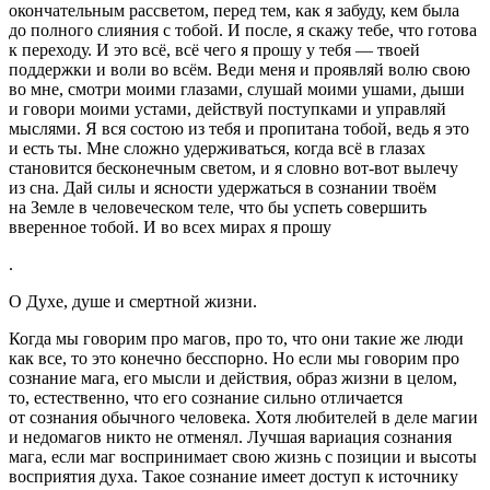
окончательным рассветом, перед тем, как я забуду, кем была
до полного слияния с тобой. И после, я скажу тебе, что готова
к переходу. И это всё, всё чего я прошу у тебя — твоей
поддержки и воли во всём. Веди меня и проявляй волю свою
во мне, смотри моими глазами, слушай моими ушами, дыши
и говори моими устами, действуй поступками и управляй
мыслями. Я вся состою из тебя и пропитана тобой, ведь я это
и есть ты. Мне сложно удерживаться, когда всё в глазах
становится бесконечным светом, и я словно вот-вот вылечу
из сна. Дай силы и ясности удержаться в сознании твоём
на Земле в человеческом теле, что бы успеть совершить
вверенное тобой. И во всех мирах я прошу
.
О Духе, душе и смертной жизни.
Когда мы говорим про магов, про то, что они такие же люди
как все, то это конечно бесспорно. Но если мы говорим про
сознание мага, его мысли и действия, образ жизни в целом,
то, естественно, что его сознание сильно отличается
от сознания обычного человека. Хотя любителей в деле магии
и недомагов никто не отменял. Лучшая вариация сознания
мага, если маг воспринимает свою жизнь с позиции и высоты
восприятия духа. Такое сознание имеет доступ к источнику