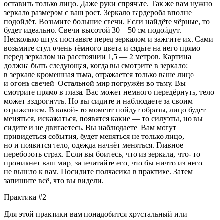
оставить только лицо. Даже руки спрячьте. Так же вам нужно
зеркало размером с ваш рост. Зеркало гардероба вполне
подойдёт. Возьмите большие свечи. Если найдёте чёрные, то
будет идеально. Свечи высотой 30—50 см подойдут.
Несколько штук поставьте перед зеркалом и зажгите их. Сами
возьмите стул очень тёмного цвета и сядьте на него прямо
перед зеркалом на расстоянии 1,5 — 2 метров. Картина
должна быть следующая, когда вы смотрите в зеркало:
в зеркале кромешная тьма, отражается только ваше лицо
и огонь свечей. Остальной мир погружён во тьму. Вы
смотрите прямо в глаза. Вас может немного передёрнуть, тело
может вздрогнуть. Но вы сидите и наблюдаете за своим
отражением. В какой- то момент пойдут образы, лицо будет
меняться, искажаться, появятся какие — то силуэты, но вы
сидите и не двигаетесь. Вы наблюдаете. Вам могут
привидеться события, будет меняться не только лицо,
но и появится тело, одежда начнёт меняться. Главное
перебороть страх. Если вы боитесь, что из зеркала, что- то
проникнет ваш мир, запечатайте его, что бы ничто из него
не вышло к вам. Посидите полчасика в практике. Затем
запишите всё, что вы видели.
Практика #2
Для этой практики вам понадобится хрустальный или