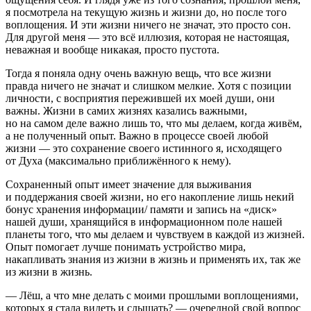
я посмотрела на текущую жизнь и жизни до, но после того
воплощения. И эти жизни ничего не значат, это просто сон.
Для другой меня — это всё иллюзия, которая не настоящая,
неважная и вообще никакая, просто пустота.
Тогда я поняла одну очень важную вещь, что все жизни
правда ничего не значат и слишком мелкие. Хотя с позиции
личности, с восприятия пережившей их моей души, они
важны. Жизни в самих жизнях казались важными,
но на самом деле важно лишь то, что мы делаем, когда живём,
а не полученный опыт. Важно в процессе своей любой
жизни — это сохранение своего истинного я, исходящего
от Духа (максимально приближённого к нему).
Сохраненный опыт имеет значение для выживания
и поддержания своей жизни, но его накопление лишь некий
бонус хранения информации/ памяти и запись на «диск»
нашей души, хранящийся в информационном поле нашей
планеты того, что мы делаем и чувствуем в каждой из жизней.
Опыт помогает лучше понимать устройство мира,
накапливать знания из жизни в жизнь и применять их, так же
из жизни в жизнь.
— Лёш, а что мне делать с моими прошлыми воплощениями,
которых я стала видеть и слышать? — очередной свой вопрос