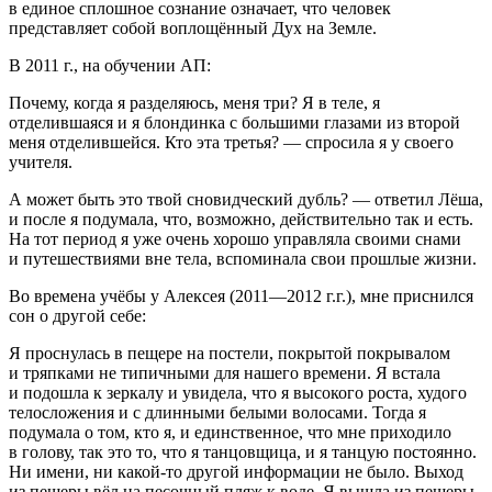
в единое сплошное сознание означает, что человек
представляет собой воплощённый Дух на Земле.
В 2011 г., на обучении АП:
Почему, когда я разделяюсь, меня три? Я в теле, я
отделившаяся и я блондинка с большими глазами из второй
меня отделившейся. Кто эта третья? — спросила я у своего
учителя.
А может быть это твой сновидческий дубль? — ответил Лёша,
и после я подумала, что, возможно, действительно так и есть.
На тот период я уже очень хорошо управляла своими снами
и путешествиями вне тела, вспоминала свои прошлые жизни.
Во времена учёбы у Алексея (2011—2012 г.г.), мне приснился
сон о другой себе:
Я проснулась в пещере на постели, покрытой покрывалом
и тряпками не типичными для нашего времени. Я встала
и подошла к зеркалу и увидела, что я высокого роста, худого
телосложения и с длинными белыми волосами. Тогда я
подумала о том, кто я, и единственное, что мне приходило
в голову, так это то, что я танцовщица, и я танцую постоянно.
Ни имени, ни какой-то другой информации не было. Выход
из пещеры вёл на песочный пляж к воде. Я вышла из пещеры.