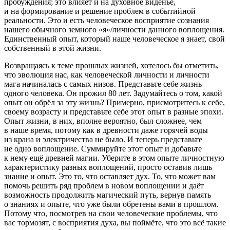
пробуждения; это влияет и на духовное виденье,
и на формирование и решение проблем в событийной
реальности. Это и есть человеческое восприятие сознания
нашего обычного земного «я»/личности данного воплощения.
Единственный опыт, который наше человеческое я знает, свой
собственный в этой жизни.
Возвращаясь к теме прошлых жизней, хотелось бы отметить,
что эволюция нас, как человеческой личности и личности
мага начиналась с самых низов. Представьте себе жизнь
одного человека. Он прожил 80 лет. Задумайтесь о том, какой
опыт он обрёл за эту жизнь? Примерно, присмотритесь к себе,
своему возрасту и представьте себе этот опыт в разные эпохи.
Опыт жизни, в них, вполне вероятно, был сложнее, чем
в наше время, потому как в древности даже горячей воды
из крана и электричества не было. И теперь представьте
не одно воплощение. Суммируйте этот опыт и добавьте
к нему ещё древней магии. Уберите в этом опыте личностную
характеристику разных воплощений, просто оставив лишь
знание и опыт. Это то, что оставляет дух. То, что может вам
помочь решить ряд проблем в новом воплощении и даёт
возможность продолжить магический путь, вернув память
о знаниях и опыте, что уже были обретены вами в прошлом.
Потому что, посмотрев на свои человеческие проблемы, что
вас тормозят, с восприятия духа, вы поймёте, что это всё такие