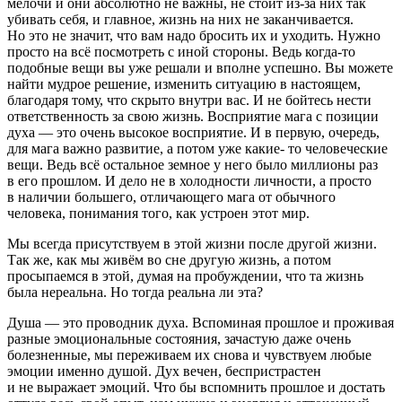
мелочи и они абсолютно не важны, не стоит из-за них так
убивать себя, и главное, жизнь на них не заканчивается.
Но это не значит, что вам надо бросить их и уходить. Нужно
просто на всё посмотреть с иной стороны. Ведь когда-то
подобные вещи вы уже решали и вполне успешно. Вы можете
найти мудрое решение, изменить ситуацию в настоящем,
благодаря тому, что скрыто внутри вас. И не бойтесь нести
ответственность за свою жизнь. Восприятие мага с позиции
духа — это очень высокое восприятие. И в первую, очередь,
для мага важно развитие, а потом уже какие- то человеческие
вещи. Ведь всё остальное земное у него было миллионы раз
в его прошлом. И дело не в холодности личности, а просто
в наличии большего, отличающего мага от обычного
человека, понимания того, как устроен этот мир.
Мы всегда присутствуем в этой жизни после другой жизни.
Так же, как мы живём во сне другую жизнь, а потом
просыпаемся в этой, думая на пробуждении, что та жизнь
была нереальна. Но тогда реальна ли эта?
Душа — это проводник духа. Вспоминая прошлое и проживая
разные эмоциональные состояния, зачастую даже очень
болезненные, мы переживаем их снова и чувствуем любые
эмоции именно душой. Дух вечен, беспристрастен
и не выражает эмоций. Что бы вспомнить прошлое и достать