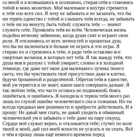
со мной и я возвышаюсь в осознании, стирая себя и становясь
тобой в моих молитвах. Моё маленькое я внутри стремится
к тебе изо всех сил. Я хочу не забывать и не засыпать, что бы
ни терять единство с тобой и слышать тебя всегда, не забывать
о тебе ни на минуту, быть тобой; служить тебе — значит
служить себе. Проявлять тебя во всём. Человеческая жизнь
подобна вечному забвению, когда души спят и играют свои
роли. Я отклоняюсь от всех личностей и прожитых душ,
что бы ни включаться и больше не играть в эти игры. Я
стираю их и стремлюсь к тебе, и ради тебя оставляю все
смертные желания, в которых нет тебя. Я так жажду тебя, что
душа моя в разлуке с тобой умирает; словно я в холодной
темнице, где даже нет окон для маленького лучика твоего
света, что бы чувствовать твоё присутствие даже в клетке,
будучи брошенной и разделённой. Обретая тебя в единстве,
мой ум теряется и не знает, какие шаги совершать дальше. Я
так люблю тебя, что часто остаюсь не подвижной, боясь
ошибиться, и ошибаюсь. Я находила и теряла тебя много раз
лишь по глупой ошибке человеческого сна и сознания. Но ты
всегда предавал мне решимости и храбрости действовать. И я
прошу: Не давай мне спать, не давай уходить в обманный
человеческий ум и забывать о тебе даже на пару секунд.
Сердце моё служит верно, и откликается тебе; стучит по воле
твоей и моей, дай сил моей ясности не угасать и не спать. Всё
о чём я прошу лишь ещё немного времени перед