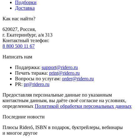
Подборки
Доставка
Как нас найти?
620027
,
Россия
,
г. Екатеринбург, а/я 313
Контактный телефон
:
8 800 500 11 67
Написать нам
Поддержка
:
support@ridero.ru
Печать тиража
:
print@ridero.ru
Вопросы по услугам
:
order@ridero.ru
PR
:
pr@ridero.ru
Предоставляя персональные данные по указанным
контактным данным, вы даёте своё согласие на условиях,
определенных
Политикой обработки персональных данных
Последние новости
Плюсы Rideró, ISBN в подарок, буктрейлеры, вебинары
и многое другое