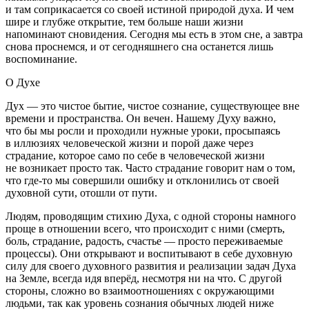
и там соприкасается со своей истиной природой духа. И чем
шире и глубже открытие, тем больше наши жизни
напоминают сновидения. Сегодня мы есть в этом сне, а завтра
снова проснемся, и от сегодняшнего сна останется лишь
воспоминание.
О Духе
Дух — это чистое бытие, чистое сознание, существующее вне
времени и пространства. Он вечен. Нашему Духу важно,
что бы мы росли и проходили нужные уроки, просыпаясь
в иллюзиях человеческой жизни и порой даже через
страдание, которое само по себе в человеческой жизни
не возникает просто так. Часто страдание говорит нам о том,
что где-то мы совершили ошибку и отклонились от своей
духовной сути, отошли от пути.
Людям, проводящим стихию Духа, с одной стороны намного
проще в отношении всего, что происходит с ними (смерть,
боль, страдание, радость, счастье — просто переживаемые
процессы). Они открывают и воспитывают в себе духовную
силу для своего духовного развития и реализации задач Духа
на Земле, всегда идя вперёд, несмотря ни на что. С другой
стороны, сложно во взаимоотношениях с окружающими
людьми, так как уровень сознания обычных людей ниже