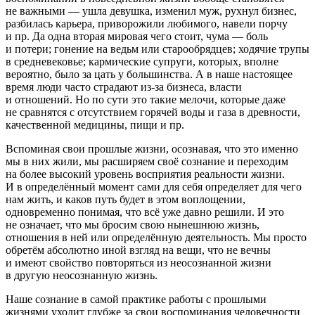
не важными — ушла девушка, изменил муж, рухнул бизнес,
разбилась карьера, приворожили любимого, навели порчу
и пр. Да одна вторая мировая чего стоит, чума — боль
и потери; гонение на ведьм или старообрядцев; ходячие трупы
в средневековье; кармические супруги, которых, вполне
вероятно, было за цать у большинства. А в наше настоящее
время люди часто страдают из-за бизнеса, власти
и отношений. Но по сути это такие мелочи, которые даже
не сравнятся с отсутствием горячей воды и газа в древности,
качественной медицины, пищи и пр.
Вспоминая свои прошлые жизни, осознавая, что это именно
мы в них жили, мы расширяем своё сознание и переходим
на более высокий уровень восприятия реальности жизни.
И в определённый момент сами для себя определяет для чего
нам жить, и каков путь будет в этом воплощении,
одновременно понимая, что всё уже давно решили. И это
не означает, что мы бросим свою нынешнюю жизнь,
отношения в ней или определённую деятельность. Мы просто
обретём абсолютно иной взгляд на вещи, что не вечны
и имеют свойство повторяться из неосознанной жизни
в другую неосознанную жизнь.
Наше сознание в самой практике работы с прошлыми
жизнями уходит глубже за свои воспоминания человечности