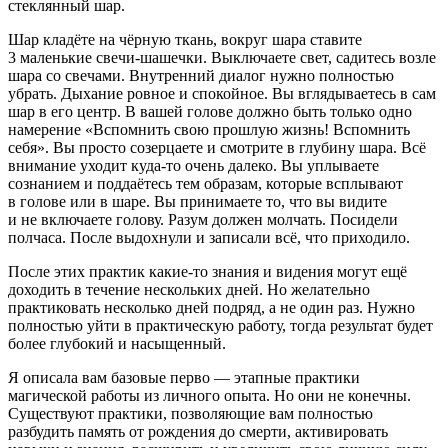
стеклянный шар.
Шар кладёте на чёрную ткань, вокруг шара ставите
3 маленькие свечи-шашечки. Выключаете свет, садитесь возле
шара со свечами. Внутренний диалог нужно полностью
убрать. Дыхание ровное и спокойное. Вы вглядываетесь в сам
шар в его центр. В вашей голове должно быть только одно
намерение «Вспомнить свою прошлую жизнь! Вспомнить
себя». Вы просто созерцаете и смотрите в глубину шара. Всё
внимание уходит куда-то очень далеко. Вы уплываете
сознанием и поддаётесь тем образам, которые всплывают
в голове или в шаре. Вы принимаете то, что вы видите
и не включаете голову. Разум должен молчать. Посидели
полчаса. После выдохнули и записали всё, что приходило.
После этих практик какие-то знания и видения могут ещё
доходить в течение нескольких дней. Но желательно
практиковать несколько дней подряд, а не один раз. Нужно
полностью уйти в практическую работу, тогда результат будет
более глубокий и насыщенный.
Я описала вам базовые перво — этапные практики
магической работы из личного опыта. Но они не конечны.
Существуют практики, позволяющие вам полностью
разбудить память от рождения до смерти, активировать