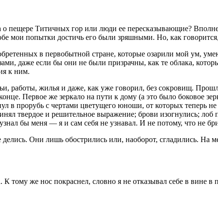
да о пещере Титичных гор или люди ее пересказывающие? Вполне
а обе мои попытки достичь его были зряшными. Но, как говоритс
бретенных в первобытной стране, которые озарили мой ум, умею
зами, даже если бы они не были призрачны, как те облака, кото
ия к ним.
ьи, работы, жилья и даже, как уже говорил, без сокровищ. Прошл
 конце. Первое же зеркало на пути к дому (а это было боковое 
л в прорубь с чертами цветущего юноши, от которых теперь не 
инял твердое и решительное выражение; брови изогнулись; лоб п
 узнал бы меня — я и сам себя не узнавал. И не потому, что не бри
делись. Они лишь обострились или, наоборот, сгладились. На ме
К тому же нос покраснел, словно я не отказывал себе в вине в