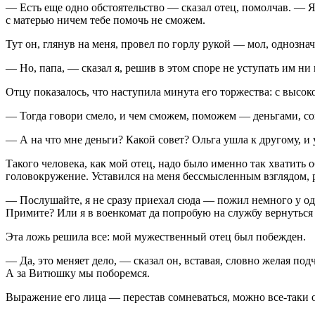
— Есть еще одно обстоятельство — сказал отец, помолчав. — Я
с матерью ничем тебе помочь не сможем.
Тут он, глянув на меня, провел по горлу рукой — мол, однозна
— Но, папа, — сказал я, решив в этом споре не уступать им ни 
Отцу показалось, что наступила минута его торжества: с высок
— Тогда говори смело, и чем сможем, поможем — деньгами, с
— А на что мне деньги? Какой совет? Ольга ушла к другому, и
Такого человека, как мой отец, надо было именно так хватить 
головокружение. Уставился на меня бессмысленным взглядом, р
— Послушайте, я не сразу приехал сюда — пожил немного у одн
Примите? Или я в военкомат да попробую на службу вернуться
Эта ложь решила все: мой мужественный отец был побежден.
— Да, это меняет дело, — сказал он, вставая, словно желая п
А за Витюшку мы поборемся.
Выражение его лица — перестав сомневаться, можно все-таки 