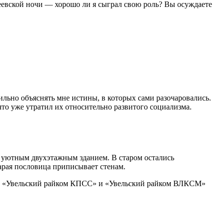
меевской ночи — хорошо ли я сыграл свою роль? Вы осуждаете
асильно объяснять мне истины, в которых сами разочаровались.
что уже утратил их относительно развитого социализма.
м уютным двухэтажным зданием. В старом остались
тарая пословица приписывает стенам.
чками «Увельский райком КПСС» и «Увельский райком ВЛКСМ»