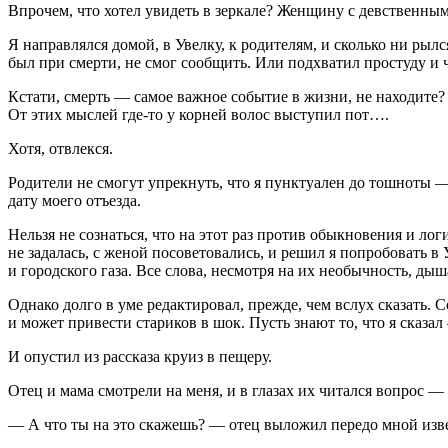
Впрочем, что хотел увидеть в зеркале? Женщину с девственны
Я направлялся домой, в Увелку, к родителям, и сколько ни рыл
был при смерти, не смог сообщить. Или подхватил простуду и ч
Кстати, смерть — самое важное событие в жизни, не находите?
От этих мыслей где-то у корней волос выступил пот….
Хотя, отвлекся.
Родители не смогут упрекнуть, что я пунктуален до тошноты — 
дату моего отъезда.
Нельзя не сознаться, что на этот раз против обыкновения и лог
не задалась, с женой посоветовались, и решил я попробовать в
и городского газа. Все слова, несмотря на их необычность, дыш
Однако долго в уме редактировал, прежде, чем вслух сказать. Со
и может привести стариков в шок. Пусть знают то, что я сказа
И опустил из рассказа круиз в пещеру.
Отец и мама смотрели на меня, и в глазах их читался вопрос —
— А что ты на это скажешь? — отец выложил передо мной изве