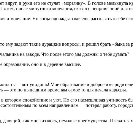
ет вдруг, и руки его не стучат «морзянку». В голове мелькнула 
 Потом, после минутного молчания, сказал с непривычной для не
мя и молчание. Но когда однажды захочешь рассказать о себе вс
то ему задают такие дурацкие вопросы, и решил брать «быка за р
альника на заводе. Что после этого мы должны о тебе думать?
 образование, оно и в деревне высшее.
жность — вот увидишь! Мое образование и доброе имя родителей
ь — это по нынешним временам самое то для начала карьеры.
 в котором спокойствие и уют. Но его насмешливая учтивость б
несостоятельным по всем направлениям — потерял работу, городс
 дающий, как мне казалось, немалые преимущества. Плевать я х