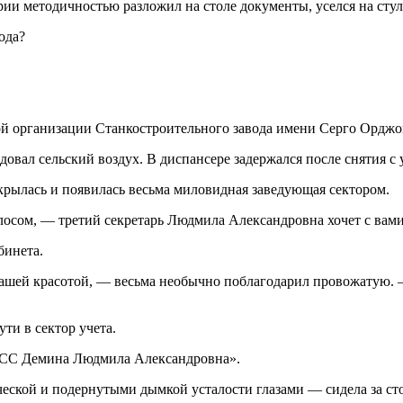
ии методичностью разложил на столе документы, уселся на стул 
ода?
ной организации Станкостроительного завода имени Серго Орд
довал сельский воздух. В диспансере задержался после снятия с 
ткрылась и появилась весьма миловидная заведующая сектором.
сом, — третий секретарь Людмила Александровна хочет с вами
бинета.
вашей красотой, — весьма необычно поблагодарил провожатую. 
ти в сектор учета.
КПСС Демина Людмила Александровна».
ической и подернутыми дымкой усталости глазами — сидела за ст