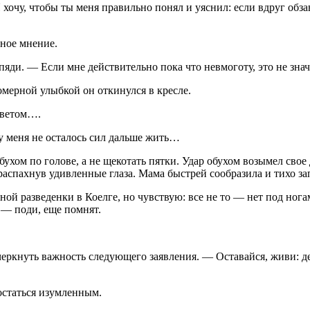
 хочу, чтобы ты меня правильно понял и уяснил: если вдруг обз
чное мнение.
пяди. — Если мне действительно пока что невмоготу, это не знач
омерной улыбкой он откинулся в кресле.
оветом….
 у меня не осталось сил дальше жить…
обухом по голове, а не щекотать пятки. Удар обухом возымел сво
аспахнув удивленные глаза. Мама быстрей сообразила и тихо зап
ой разведенки в Коелге, но чувствую: все не то — нет под нога
 — поди, еще помнят.
одчеркнуть важность следующего заявления. — Оставайся, живи: 
остаться изумленным.