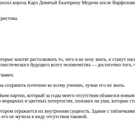
к спросил король Карл Девятый Екатерину Медичи после Варфоло
Христова.
торые захотят растолковать то, чего я не хочу знать, и станут н
нистического будущего всего человечества — достаточно того, 
зьмич.
сохранить почтение ко всему учению, лучше его не знать.
айком партии, который за годы моего отсутствия обзавелся новы
 в морщинах и цветных потертостях, похожих на уши, которые с
на котором отражается их внутренняя сущность. Здание с табли
ь его не мучила в виду отсутствия таковой.