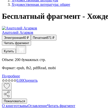
Художественная литература
Художественная литература: общее
Бесплатный фрагмент - Хожде
Анатолий Агарков
Электронная
40
₽
Печатная
871
₽
Читать фрагмент
Купить
Объем:
200
бумажных стр.
Формат:
epub, fb2, pdfRead, mobi
Подробнее
0.0
0
Оценить
Пожаловаться
О книге
отзывы
Оглавление
Читать фрагмент