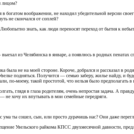
м лицом?
ся в богатом воображении, не находил убедительной версии свое
уть не скончался от соплей?
 Любопытно знать, как люди переносят переход от бытия к небы
выехал из Челябинска в январе, а появлюсь в родных пенатах сп
ика была не на моей стороне. Короче, добрался и рассказал в ро
 Увелке подняться. Получится — семью заберу, жилье найду, и б
али, по-моему, такой простотой, что нельзя было предполагать в
лгать, глядя в глаза родителям, очень непростая задача. А правд
л — не хочу их впутывать в мои семейные передряги.
 с ума ты сошел, сын, или просто дурачишь нас? Они даже перег
щение Увельского райкома КПСС двухмесячной давности, предла