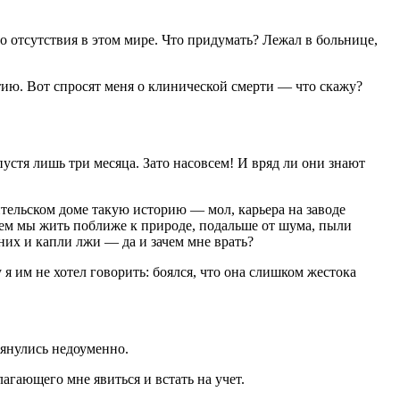
го отсутствия в этом мире. Что придумать? Лежал в больнице,
тию. Вот спросят меня о клинической смерти — что скажу?
устя лишь три месяца. Зато насовсем! И вряд ли они знают
дительском доме такую историю — мол, карьера на заводе
удем мы жить поближе к природе, подальше от шума, пыли
 них и капли лжи — да и зачем мне врать?
у я им не хотел говорить: боялся, что она слишком жестока
лянулись недоуменно.
гающего мне явиться и встать на учет.