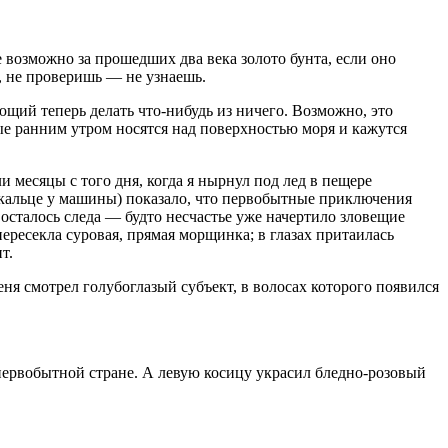
 возможно за прошедших два века золото бунта, если оно
я, не проверишь — не узнаешь.
щий теперь делать что-нибудь из ничего. Возможно, это
рые ранним утром носятся над поверхностью моря и кажутся
и месяцы с того дня, когда я нырнул под лед в пещере
зеркальце у машины) показало, что первобытные приключения
осталось следа — будто несчастье уже начертило зловещие
ересекла суровая, прямая морщинка; в глазах притаилась
т.
ня смотрел голубоглазый субъект, в волосах которого появился
 первобытной стране. А левую косицу украсил бледно-розовый