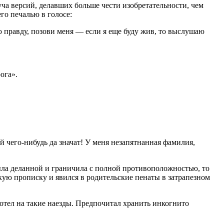
куча версий, делавших больше чести изобретательности, чем
го печалью в голосе:
ю правду, позови меня — если я еще буду жив, то выслушаю
ога».
 чего-нибудь да значат! У меня незапятнанная фамилия,
ыла деланной и граничила с полной противоположностью, то
кую прописку и явился в родительские пенаты в затрапезном
отел на такие наезды. Предпочитал хранить инкогнито