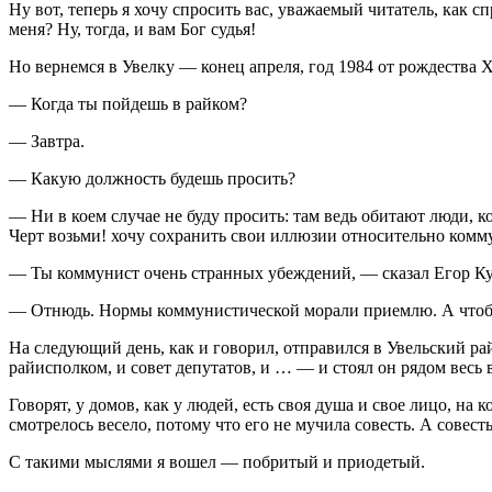
Ну вот, теперь я хочу спросить вас, уважаемый читатель, ка
меня? Ну, тогда, и вам Бог судья!
Но вернемся в Увелку — конец апреля, год 1984 от рождества 
— Когда ты пойдешь в райком?
— Завтра.
— Какую должность будешь просить?
— Ни в коем случае не буду просить: там ведь обитают люди, ко
Черт возьми! хочу сохранить свои иллюзии относительно комму
— Ты коммунист очень странных убеждений, — сказал Егор Ку
— Отнюдь. Нормы коммунистической морали приемлю. А чтобы 
На следующий день, как и говорил, отправился в Увельский р
райисполком, и совет депутатов, и … — и стоял он рядом весь
Говорят, у домов, как у людей, есть своя душа и свое лицо, 
смотрелось весело, потому что его не мучила совесть. А совест
С такими мыслями я вошел — побритый и приодетый.