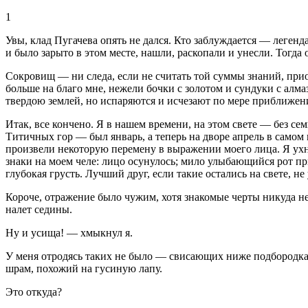
1
Увы, клад Пугачева опять не дался. Кто заблуждается — леген
и было зарыто в этом месте, нашли, раскопали и унесли. Тогд
Сокровищ — ни следа, если не считать той суммы знаний, прио
больше на благо мне, нежели бочки с золотом и сундуки с алма
твердою землей, но испаряются и исчезают по мере приближен
Итак, все кончено. Я в нашем времени, на этом свете — без сем
Титичных гор — был январь, а теперь на дворе апрель в самом
произвели некоторую перемену в выражении моего лица. Я ухну
знаки на моем челе: лицо осунулось; мило улыбающийся рот пр
глубокая грусть. Лучший друг, если такие остались на свете, не
Короче, отражение было чужим, хотя знакомые черты никуда не 
налет седины.
Ну и усища! — хмыкнул я.
У меня отродясь таких не было — свисающих ниже подбородка. 
шрам, похожий на гусиную лапу.
Это откуда?