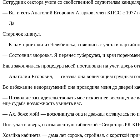
Сотрудник сектора учета со свойственной служителям канцеляр
— Вы и есть Анатолий Егорович Агарков, член КПСС с 1977 г
— Да.
Старичок кивнул.
— К нам приехали из Челябинска, снявшись с учета в партий
— Состояния здоровья. Я перенес туберкулез, и врач порекомен
Едва закончилась процедура моей постановки на учет, дверь о
— Анатолий Егорович, — сказала она волнующим грудным голо
Во избежание недоразумений она проводила меня до дверей ка
— Позвольте засвидетельствовать мое искреннее восхищение 
еще судьба возможность увидеть вас.
— Ах, боже мой! — воскликнула она и дважды оглянулась по пу
Постучал в дверь, озаглавленную табличкой «Секретарь РК 
Хозяйка кабинета — дама лет сорока, стройная, с короткой пр