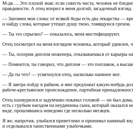
М-дя…. Это плохой знак: если совесть чиста, человек не бледне
правдивости. А отец вперил в меня долгий, загадочный взгляд.
— Запомни мои слова: от всякой беды есть два лекарства — вре
и найду слова, которые утешат душу твою, томящуюся грехом.
— Ты это серьезно? — показалось, меня мистифицируют.
Отец посмотрел на меня взглядом человека, который удивлен, ч
— Ты, похерив диплом инженера, отказываешься от карьеры нач
— Помнится, ты говорил, что диплом — это поплавок, а высшее
— Да ты что? — усмехнулся отец, насколько наивнее мог.
— Я завтра пойду в райком, и мне предложат какую-нибудь дол
рабоче-крестьянское происхождение, партийная принадлежност
Отец нахмурился и задумчиво покачал головой — он был дома,
есть с грубым наездом на неудачника сына, который оказался 
виде, прошлявшись неведомо где несколько месяцев.
Я же, напротив, улыбался приветливо и принимал наивный вид,
и отделывался таинственными улыбочками.