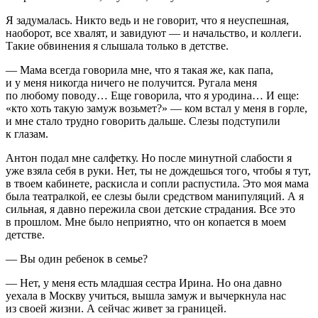
Я задумалась. Никто ведь и не говорит, что я неуспешная,
наоборот, все хвалят, и завидуют — и начальство, и коллеги.
Такие обвинения я слышала только в детстве.
— Мама всегда говорила мне, что я такая же, как папа,
и у меня никогда ничего не получится. Ругала меня
по любому поводу… Еще говорила, что я уродина… И еще:
«кто хоть такую замуж возьмет?» — ком встал у меня в горле,
и мне стало трудно говорить дальше. Слезы подступили
к глазам.
Антон подал мне салфетку. Но после минутной слабости я
уже взяла себя в руки. Нет, ты не дождешься того, чтобы я тут,
в твоем кабинете, раскисла и сопли распустила. Это моя мама
была театралкой, ее слезы были средством манипуляций. А я
сильная, я давно пережила свои детские страдания. Все это
в прошлом. Мне было неприятно, что он копается в моем
детстве.
— Вы один ребенок в семье?
— Нет, у меня есть младшая сестра Ирина. Но она давно
уехала в Москву учиться, вышла замуж и вычеркнула нас
из своей жизни. А сейчас живет за границей.