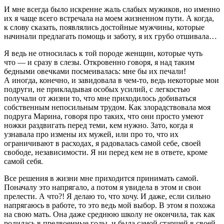
И мне всегда было искренне жаль слабых мужиков, но именно
их я чаще всего встречала на моем жизненном пути. А когда,
к слову сказать, появлялись достойные мужчины, которые
начинали предлагать помощь и заботу, я их грубо отшивала…
Я ведь не относилась к той породе женщин, которые чуть
что — и сразу в слезы. Откровенно говоря, я над таким
бедными овечками посмеивалась: мне бы их печали!
А иногда, конечно, и завидовала в чем-то, ведь некоторые мои
подруги, не прикладывая особых усилий, с легкостью
получали от жизни то, что мне приходилось добиваться
собственным непосильным трудом. Как злорадствовала моя
подруга Марина, говоря про таких, что они просто умеют
ножки раздвигать перед теми, кем нужно. Зато, когда я
узнавала про измены их мужей, или про то, что их
ограничивают в расходах, я радовалась самой себе, своей
свободе, независимости. Я ни перед кем не в ответе, кроме
самой себя.
Все решения в жизни мне приходится принимать самой.
Поначалу это напрягало, а потом я увидела в этом и свои
прелести. А что?! Я делаю то, что хочу. И даже, если сильно
напрягаюсь в работе, то это ведь мой выбор. В этом я похожа
на свою мать. Она даже среднюю школу не окончила, так как
родилась в предвоенные годы, и была самой старшей в своей