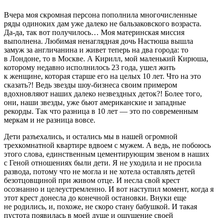
Вчера моя скромная персона пополнила многочисленные
ряды одиноких дам уже далеко не бальзаковского возраста.
Да-да, так вот получилось… Моя материнская миссия
выполнена. Любимая ненаглядная дочь Настюша вышла
замуж за англичанина и живет теперь на два города: то
в Лондоне, то в Москве. А Кирилл, мой маленький Кирюша,
которому недавно исполнилось 23 года, ушел жить
к женщине, которая старше его на целых 10 лет. Что на это
сказать?! Ведь звезды шоу-бизнеса своим примером
вдохновляют наших далеко незвездных деток?! Более того,
они, наши звезды, уже бьют американские и западные
рекорды. Так что разница в 10 лет — это по современным
меркам и не разница вовсе.
Дети разъехались, и остались мы в нашей огромной
трехкомнатной квартире вдвоем с мужем. А ведь, не побоюсь
этого слова, единственным цементирующим звеном в наших
с Геной отношениях были дети. Я не уходила и не просила
развода, потому что не могла и не хотела оставлять детей
безотцовщиной при живом отце. И несла свой крест
осознанно и целеустремленно. И вот наступил момент, когда я
этот крест донесла до конечной остановки. Внуки еще
не родились, и, похоже, не скоро стану бабушкой. И такая
пустота появилась в моей душе и ощущение своей