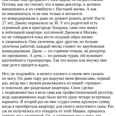
Потому, как он считает, что я мама-диктатор, и активно
вмешиваюсь в их семейную с Настькой жизнь. А как
не вмешиваться, если они только и мотаются
по командировкам и даже не думают рожать детей! Насте
27 лет, Джону перевалило за 30. У его родителей есть
огромный дом в пригороде Лондона, сами они живут
в небольшой квартире, купленной Джоном в Москве,
но не собираются пока вести оседлый образ жизни
и укореняться. Они увлечены друг другом, но больше
увлечены работой, каждый месяц гоняют по зарубежным
командировкам. Джон — по горячим точкам, он репортер
по призванию. А дочь — по разным турам, обслуживает
крупнейшего туроператора. Так что внука или внучку мне
еще долго придется ждать.
Нет, не подумайте, я ничего плохого о своем зяте сказать
не могу. Он даже пару раз выручал меня финансами, первый
раз, когда мы с мужем разъезжались из нашей «трешки»
и покупали две раздельные квартиры. Свои сделки
с недвижимостью я вела сама как профессиональный риэлтор,
ведь одновременно надо было вести сразу четыре встречных
варианта. И второй раз он мне ссудил очень крупную сумму,
когда я приобретала квартиру для своего непутевого сына. Раз
уж не получилось его отвадить от этой Машки, пришлось
помочь им с квартирой. Ох, и хитрющая она у него, так