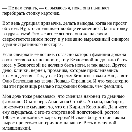
— Не вам судить, — огрызаюсь я, пока она начинает
перебирать стопку карточек.
Вот ведь дурацкая привычка, делать выводы, когда не просят
об этом. Ну, кто спрашивает вообще ее мнение?! Да что толку
раздражаться! Это же яснее ясного, она же на своем
сверхответственном посту, и у нее явно выраженный синдром
административного восторга.
Если следовать ее логике, согласно которой фамилия должна
соответствовать внешности, то у Безносовой не должно быть
носа, у Безноговой не должно быть ноги, и так далее. Другое
дело, клички, верней, прозвища, которые приклеивались
к нам в детстве. Так, у нас Сережу Безносова звали Нос, а вот
Олю Безлошадных звали Лошадь Страшная. И что характерно,
им эти прозвища реально подходили больше, чем фамилии.
Моя дочь тоже радовалась, что сменила наконец-то девичью
фамилию. Она теперь Анастасия Страйк. А сына, наоборот,
почему-то не смущает то, что он Кирилл Короткий. Да и чего
ему смущаться, с его-то спортивной подготовкой, ростом
190 см и спокойным характером? И слава богу, что он таким
вырос при его-то истеричном папашке. Весь в меня мой
младшенький.