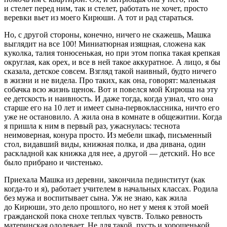
и стелет перед ним, так и стелет, работать не хочет, просто
веревки вьет из моего Кирюши. А тот и рад стараться.
Но, с другой стороны, конечно, ничего не скажешь, Машка
выглядит на все 100! Миниатюрная изящная, сложена как
куколка, талия тонюсенькая, но при этом попка такая крепкая
округлая, как орех, и все в ней такое аккуратное. А лицо, я бы
сказала, детское совсем. Взгляд такой наивный, будто ничего
в жизни и не видела. Про таких, как она, говорят: маленькая
собачка всю жизнь щенок. Вот и повелся мой Кирюша на эту
ее детскость и наивность. И даже тогда, когда узнал, что она
старше его на 10 лет и имеет сына-первоклассника, ничто его
уже не остановило. А жила она в комнате в общежитии. Когда
я пришла к ним в первый раз, ужаснулась: теснота
неимоверная, конура просто. Из мебели шкаф, письменный
стол, видавший виды, книжная полка, и два дивана, один
раскладной как книжка для нее, а другой — детский. Но все
было прибрано и чистенько.
Приехала Машка из деревни, закончила пединститут (как
когда-то и я), работает учителем в начальных классах. Родила
без мужа и воспитывает сына. Уж не знаю, как жила
до Кирюши, это дело прошлого, но нет у меня к этой моей
гражданской пока снохе теплых чувств. Только ревность
материнская одолевает. Не для такой, пусть и хорошенькой,