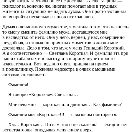
новую жизнь. И чтобы он ее не доставал. А еще Марина —
психолог и, конечно же, иногда помогает мне в трудных
житейских ситуациях не падать духом. Она просто заставила
меня пройти несколько сеансов психоанализа.
Думая о возможном замужестве, я мечтала о том, что наконец-
то смогу сменить фамилию мужа, доставшуюся мне
в наследство от него. Она у него, верней, у нас, совершенно
неудобная, и столько неприятных моментов в жизни мне
доставляла. Дело в том, что муж у меня Геннадий Короткий.
А я соответственно — Светлана Короткая. И фамилия эта при
наших габаритах и в высоту, и в ширину звучит просто
издевательски. Вот недавно опять пришла на прием
в поликлинику. Пожилая медсестра в очках с мощными
линзами спрашивает:
— Фамилия!
— Я говорю «Короткая». Светлана…
— Мне неважно — короткая или длинная… Как фамилия?
— Фамилия моя «Короткая»!!! — с вызовом повторяю я.
— Хм… Короткая… По вам этого не скажешь! — ехидничает
регистраторша, оглядывая меня снизу вверх.