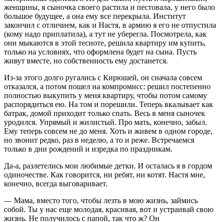
женщины, я сыночка своего растила и пестовала, у него было
большое будущее, а она ему все перекрыла. Институт
закончил с отличием, как и Настя, в армию я его не отпустила
(кому надо приплатила), а тут не уберегла. Посмотрела, как
они мыкаются в этой тесноте, решила квартиру им купить,
только на условиях, что оформлена будет на сына. Пусть
живут вместе, но собственность ему достанется.
Из-за этого долго ругались с Кирюшей, он сначала совсем
отказался, а потом пошел на компромисс: решил постепенно
полностью выкупить у меня квартиру, чтобы потом самому
распорядиться ею. На том и порешили. Теперь вкалывает как
батрак, домой приходит только спать. Весь в меня сыночек
уродился. Упрямый и жилистый. Про мать, конечно, забыл.
Ему теперь совсем не до меня. Хоть и живем в одном городе,
но звонит редко, раз в неделю, а то и реже. Встречаемся
только в дни рождений и изредка по праздникам.
Да-а, разлетелись мои любимые детки. И осталась я в гордом
одиночестве. Как говорится, ни ребят, ни котят. Настя мне,
конечно, всегда выговаривает.
— Мама, вместо того, чтобы лезть в мою жизнь, займись
собой. Ты у нас еще молодая, красивая, вот и устраивай свою
жизнь. Не получилось с папой, так что ж? Он