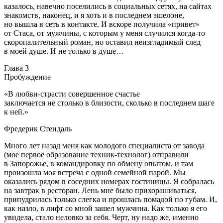
казалось, навечно поселились в социальных сетях, на сайтах
знакомств, наконец, и я хоть и в последнем эшелоне,
но вышла в сеть в контакте. И вскоре получила «привет»
от Стаса, от мужчины, с которым у меня случился когда-то
скоропалительный роман, но оставил неизгладимый след
в моей душе. И не только в душе…
Глава 3
Пробуждение
«В любви-страсти совершенное счастье
заключается не столько в близости, сколько в последнем шаге
к ней.»
Фредерик Стендаль
Много лет назад меня как молодого специалиста от завода
(мое первое образование техник-технолог) отправили
в Запорожье, в командировку по обмену опытом, и там
произошла моя встреча с одной семейной парой. Мы
оказались рядом в соседних номерах гостиницы. Я собралась
на завтрак в ресторан. Лень мне было прихорашиваться,
припудрилась только слегка и прошлась помадой по губам. И,
как назло, в лифт со мной зашел мужчина. Как только я его
увидела, стало неловко за себя. Черт, ну надо же, именно