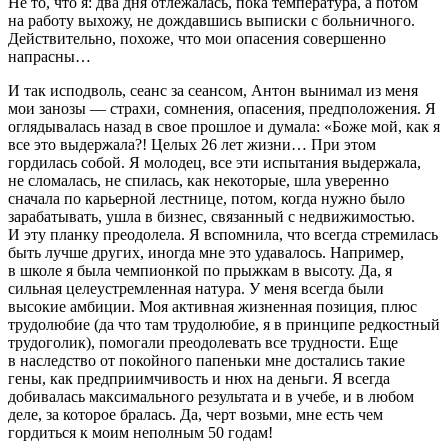
Не то, что я: два дня отлежалась, пока температура, а потом
на работу выхожу, не дождавшись выписки с больничного.
Действительно, похоже, что мои опасения совершенно
напрасны…
И так исподволь, сеанс за сеансом, Антон вынимал из меня
мои занозы — страхи, сомнения, опасения, предположения. Я
оглядывалась назад в свое прошлое и думала: «Боже мой, как я
все это выдержала?! Целых 26 лет жизни… При этом
гордилась собой. Я молодец, все эти испытания выдержала,
не сломалась, не спилась, как некоторые, шла уверенно
сначала по карьерной лестнице, потом, когда нужно было
зарабатывать, ушла в бизнес, связанный с недвижимостью.
И эту планку преодолела. Я вспомнила, что всегда стремилась
быть лучше других, иногда мне это удавалось. Например,
в школе я была чемпионкой по прыжкам в высоту. Да, я
сильная целеустремленная натура. У меня всегда были
высокие амбиции. Моя активная жизненная позиция, плюс
трудолюбие (да что там трудолюбие, я в принципе редкостный
трудоголик), помогали преодолевать все трудности. Еще
в наследство от покойного папеньки мне достались такие
гены, как предприимчивость и нюх на деньги. Я всегда
добивалась максимального результата и в учебе, и в любом
деле, за которое бралась. Да, черт возьми, мне есть чем
гордиться к моим неполным 50 годам!