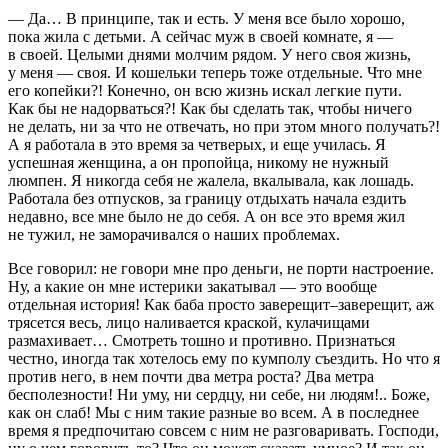
— Да… В принципе, так и есть. У меня все было хорошо,
пока жила с детьми. А сейчас муж в своей комнате, я —
в своей. Целыми днями молчим рядом. У него своя жизнь,
у меня — своя. И кошельки теперь тоже отдельные. Что мне
его копейки?! Конечно, он всю жизнь искал легкие пути.
Как бы не надорваться?! Как бы сделать так, чтобы ничего
не делать, ни за что не отвечать, но при этом много получать?!
А я работала в это время за четверых, и еще училась. Я
успешная женщина, а он пропойца, никому не нужный
люмпен. Я никогда себя не жалела, вкалывала, как лошадь.
Работала без отпусков, за границу отдыхать начала ездить
недавно, все мне было не до себя. А он все это время жил
не тужил, не заморачивался о наших проблемах.
Все говорил: не говори мне про деньги, не порти настроение.
Ну, а какие он мне истерики закатывал — это вообще
отдельная история! Как баба просто заверещит–заверещит, аж
трясется весь, лицо наливается краской, кулачищами
размахивает… Смотреть тошно и противно. Признаться
честно, иногда так хотелось ему по кумполу съездить. Но что я
против него, в нем почти два метра роста? Два метра
бесполезности! Ни уму, ни сердцу, ни себе, ни людям!.. Боже,
как он слаб! Мы с ним такие разные во всем. А в последнее
время я предпочитаю совсем с ним не разговаривать. Господи,