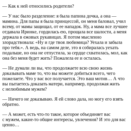
— Как к ней относились родители?
— У нас было разделение: я была папина дочка, а она —
мамина. Для папы я была принцессой, он меня баловал, учил
всему, от мамы защищал, от ее нападок. Ну, а мама все лучшее
отдавала Иринке, гордилась ею, прощала все шалости, а меня
держала в ежовых рукавицах. Я потом мысленно
злорадствовала: «Ну и где твоя любимица? Уехала и забыла
про тебя.». А ведь, на самом деле, это я собиралась уехать
подальше, но она не отпустила, за сердце схватилась, мол, как
она без меня будет жить? Пожалела ее и осталась.
— Не думали ли вы, что продолжаете всю свою жизнь
доказывать маме то, что вы можете добиться всего, чего
пожелаете. Что у вас все получается. Это ваш мотив… А что
вы пытаетесь доказать матери, например, продолжая жить
с нелюбимым мужем?
— Ничего не доказываю. Я ей слово дала, но могу его взять
обратно.
— А может, есть что-то такое, которое объединяет вас
с мужем, какие-то общие интересы, увлечения? И это для вас
ценно…