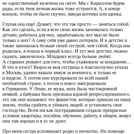
не единственный мужчина на свете. Мы с Кириллом будем
рады, если твоя личная жизнь тоже устроится. А, в конце
концов, чтобы не было скучно, заведи котенка или щенка.
Глупая она еще! Думает, что это так просто — заняться собой.
Как это сделать, если я всю свою жизнь занималась только
детьми, работала для них, зарабатывала, все мысли были
только о них? А саму себя уже давно потеряла. И в детстве я
также занималась больше своей сестрой, чем собой. Когда она
родилась, я пошла в первый класс. И тут мое детство, можно
сказать, закончилось. Младших всегда больше любят.
А старших рожают для того, чтобы ухаживали за младшими…
И что в итоге? Выросла моя сестрица и благополучно уехала
в Москву, удачно вышла замуж за военного, и только ее
и видели. А потом они курсировали по всей нашей
необъятной стране, а потом и вовсе эмигрировали
в Германию. У Леши, ее мужа, мать была чистокровной
немкой, а бабушка была признана вдовой репрессированного,
это так они называют тех фашистов, которые пришли на нашу
землю, чтобы грабить и убивать людей, и установить свое
господство. Всем им как пострадавшим создали прекрасные
условия: квартиры, пособия, обучение, работу, в общем, живут
они там хорошо и в ус не дуют.
Про меня сестра вспоминает редко и неохотно. Ни помощи