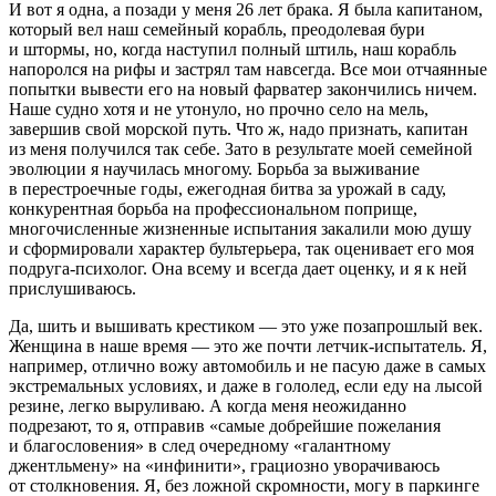
И вот я одна, а позади у меня 26 лет брака. Я была капитаном,
который вел наш семейный корабль, преодолевая бури
и штормы, но, когда наступил полный штиль, наш корабль
напоролся на рифы и застрял там навсегда. Все мои отчаянные
попытки вывести его на новый фарватер закончились ничем.
Наше судно хотя и не утонуло, но прочно село на мель,
завершив свой морской путь. Что ж, надо признать, капитан
из меня получился так себе. Зато в результате моей семейной
эволюции я научилась многому. Борьба за выживание
в перестроечные годы, ежегодная битва за урожай в саду,
конкурентная борьба на профессиональном поприще,
многочисленные жизненные испытания закалили мою душу
и сформировали характер бультерьера, так оценивает его моя
подруга-психолог. Она всему и всегда дает оценку, и я к ней
прислушиваюсь.
Да, шить и вышивать крестиком — это уже позапрошлый век.
Женщина в наше время — это же почти летчик-испытатель. Я,
например, отлично вожу автомобиль и не пасую даже в самых
экстремальных условиях, и даже в гололед, если еду на лысой
резине, легко выруливаю. А когда меня неожиданно
подрезают, то я, отправив «самые добрейшие пожелания
и благословения» в след очередному «галантному
джентльмену» на «инфинити», грациозно уворачиваюсь
от столкновения. Я, без ложной скромности, могу в паркинге