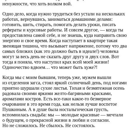
ненужности, что хоть волком вой.
Одно дело, когда нужно трудиться без устали на нескольких
работах, вернувшись, заниматься домашними делами:
готовить, шить, стирать, помогать делать уроки, писать
рефераты и курсовые работы. И совсем другое, — когда ты
предоставлена самой себе, и не знаешь, куда направить свою
энергию и свое время. Когда наступает в квартире такая
звенящая тишина, что вызывает напряжение, потому что два
самых близких (как это должно быть в идеале!) человека
могут за весь день не сказать друг другу и двух слов. Вот
тогда я поняла, что наступил крах всей моей жизни!
Одиночество вдвоем… что может быть хуже?!
Когда мы с моим бывшим, теперь уже, мужем вышли
из отделения загса, стоял яркий солнечный день, под ногами
приятно шуршали сухие листья. Тихая и безмятежная осень
радовала своими яркими желто-багряными красками,
ароматами костров. Есть все-таки какое-то безмерное
очарование в это время года, как нельзя лучше воспетое
Пушкиным. А в душе была ностальгическая грусть,
вспомнилась свадьба: мы — молодые красивые — мечтали
о будущем, о прекрасной жизни в любви и согласии.
Но не сложилось. Не сбылось. Не состоялось.