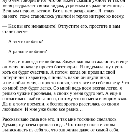
ну о чем говорить-то? Что он может сказать умное? И так он
меня раздражает своим видом, угрюмым выражением лица.
Вечным недовольством. Все в нем раздражает. Я, глядя
на него, тоже становлюсь унылой и теряю интерес ко всему.
— Как вы его ненавидите! Отпустите его, простите и вам
станет легче.
— А за что любить?
— А раньше любили?
— Нет, и никогда не любила. Замуж вышла из жалости, и еще
он меня поначалу просто боготворил. Я подумала, ну пусть
хоть он будет счастлив. А потом, когда он проявил свой
истеричный характер, я поняла, какой он двуличный,
и не любил меня, а просто понял, что я все не себе вывезу. Что
со мной ему будет легко. Со мной ведь всем всегда легко, я
решаю чужие проблемы, а своих у меня будто нет. А еще я
согласилась выйти за него, потому что он меня измором взял.
Да и к тому времени, я бесповоротно рассталась со своим
любимым. И мне уже было все равно…
Рассказываю сама все это, и так мне тоскливо сделалось.
Думаю, ну зачем пришла сюда. Что толку снова и снова
вытаскивать из себя то, что запрятала даже от самой себя.