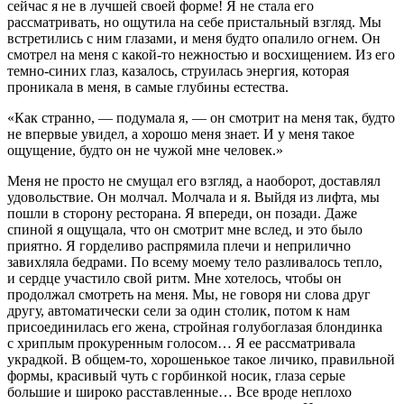
сейчас я не в лучшей своей форме! Я не стала его
рассматривать, но ощутила на себе пристальный взгляд. Мы
встретились с ним глазами, и меня будто опалило огнем. Он
смотрел на меня с какой-то нежностью и восхищением. Из его
темно-синих глаз, казалось, струилась энергия, которая
проникала в меня, в самые глубины естества.
«Как странно, — подумала я, — он смотрит на меня так, будто
не впервые увидел, а хорошо меня знает. И у меня такое
ощущение, будто он не чужой мне человек.»
Меня не просто не смущал его взгляд, а наоборот, доставлял
удовольствие. Он молчал. Молчала и я. Выйдя из лифта, мы
пошли в сторону ресторана. Я впереди, он позади. Даже
спиной я ощущала, что он смотрит мне вслед, и это было
приятно. Я горделиво распрямила плечи и неприлично
завихляла бедрами. По всему моему тело разливалось тепло,
и сердце участило свой ритм. Мне хотелось, чтобы он
продолжал смотреть на меня. Мы, не говоря ни слова друг
другу, автоматически сели за один столик, потом к нам
присоединилась его жена, стройная голубоглазая блондинка
с хриплым прокуренным голосом… Я ее рассматривала
украдкой. В общем-то, хорошенькое такое личико, правильной
формы, красивый чуть с горбинкой носик, глаза серые
большие и широко расставленные… Все вроде неплохо