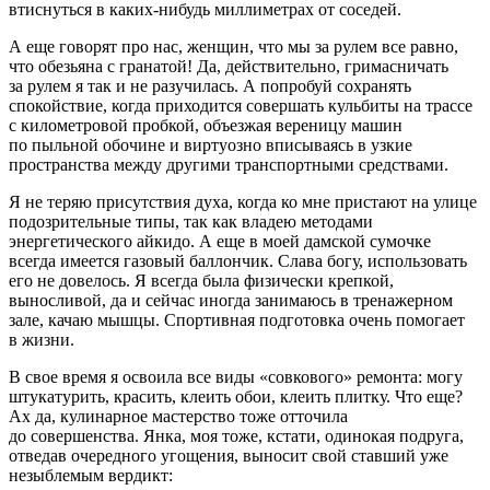
втиснуться в каких-нибудь миллиметрах от соседей.
А еще говорят про нас, женщин, что мы за рулем все равно,
что обезьяна с гранатой! Да, действительно, гримасничать
за рулем я так и не разучилась. А попробуй сохранять
спокойствие, когда приходится совершать кульбиты на трассе
с километровой пробкой, объезжая вереницу машин
по пыльной обочине и виртуозно вписываясь в узкие
пространства между другими транспортными средствами.
Я не теряю присутствия духа, когда ко мне пристают на улице
подозрительные типы, так как владею методами
энергетического айкидо. А еще в моей дамской сумочке
всегда имеется газовый баллончик. Слава богу, использовать
его не довелось. Я всегда была физически крепкой,
выносливой, да и сейчас иногда занимаюсь в тренажерном
зале, качаю мышцы. Спортивная подготовка очень помогает
в жизни.
В свое время я освоила все виды «совкового» ремонта: могу
штукатурить, красить, клеить обои, клеить плитку. Что еще?
Ах да, кулинарное мастерство тоже отточила
до совершенства. Янка, моя тоже, кстати, одинокая подруга,
отведав очередного угощения, выносит свой ставший уже
незыблемым вердикт: