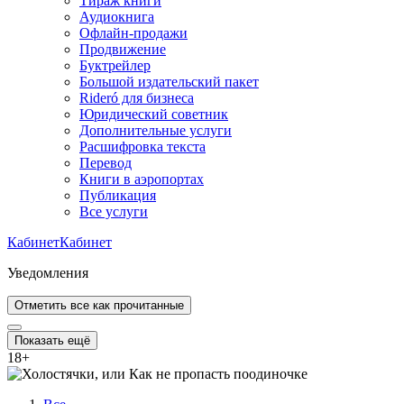
Тираж книги
Аудиокнига
Офлайн-продажи
Продвижение
Буктрейлер
Большой издательский пакет
Rideró для бизнеса
Юридический советник
Дополнительные услуги
Расшифровка текста
Перевод
Книги в аэропортах
Публикация
Все услуги
Кабинет
Кабинет
Уведомления
Отметить все как прочитанные
Показать ещё
18
+