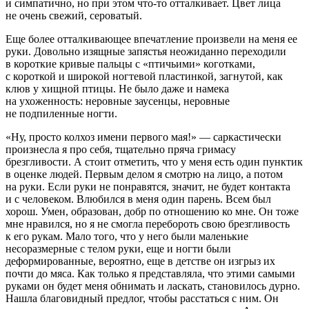
и симпатично, но при этом что-то отталкивает. Цвет лица
не очень свежий, сероватый.
Еще более отталкивающее впечатление произвели на меня ее
руки. Довольно изящные запястья неожиданно переходили
в короткие кривые пальцы с «птичьими» коготками,
с короткой и широкой ногтевой пластинкой, загнутой, как
клюв у хищной птицы. Не было даже и намека
на ухоженность: неровные заусенцы, неровные
не подпиленные ногти.
«Ну, просто колхоз имени первого мая!» — саркастически
произнесла я про себя, тщательно пряча гримасу
брезгливости. А стоит отметить, что у меня есть один пунктик
в оценке людей. Первым делом я смотрю на лицо, а потом
на руки. Если руки не понравятся, значит, не будет контакта
и с человеком. Влюбился в меня один парень. Всем был
хорош. Умен, образован, добр по отношению ко мне. Он тоже
мне нравился, но я не смогла перебороть свою брезгливость
к его рукам. Мало того, что у него были маленькие
несоразмерные с телом руки, еще и ногти были
деформированные, вероятно, еще в детстве он изгрыз их
почти до мяса. Как только я представляла, что этими самыми
руками он будет меня обнимать и ласкать, становилось дурно.
Нашла благовидный предлог, чтобы расстаться с ним. Он