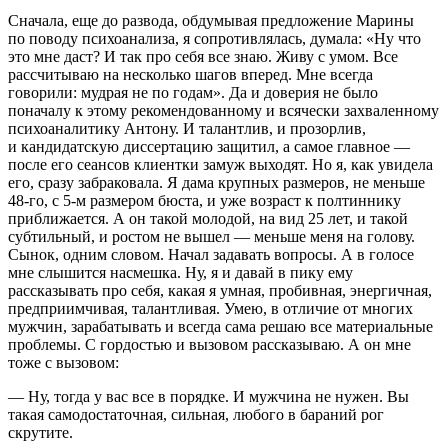
Сначала, еще до развода, обдумывая предложение Марины
по поводу психоанализа, я сопротивлялась, думала: «Ну что
это мне даст? И так про себя все знаю. Живу с умом. Все
рассчитываю на несколько шагов вперед. Мне всегда
говорили: мудрая не по годам». Да и доверия не было
поначалу к этому рекомендованному и всячески захваленному
психоаналитику Антону. И талантлив, и прозорлив,
и кандидатскую диссертацию защитил, а самое главное —
после его сеансов клиентки замуж выходят. Но я, как увидела
его, сразу забраковала. Я дама крупных размеров, не меньше
48-го, с 5-м размером бюста, и уже возраст к полтиннику
приближается. А он такой молодой, на вид 25 лет, и такой
субтильный, и ростом не вышел — меньше меня на голову.
Сынок, одним словом. Начал задавать вопросы. А в голосе
мне слышится насмешка. Ну, я и давай в пику ему
рассказывать про себя, какая я умная, пробивная, энергичная,
предприимчивая, талантливая. Умею, в отличие от многих
мужчин, зарабатывать и всегда сама решаю все материальные
проблемы. С гордостью и вызовом рассказываю. А он мне
тоже с вызовом:
— Ну, тогда у вас все в порядке. И мужчина не нужен. Вы
такая самодостаточная, сильная, любого в бараний рог
скрутите.