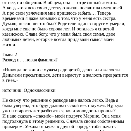
от нее, ни общения. В общем, она — отрезанный ломоть.
А когда-то я всю свою детскую жизнь посвятила именно ей.
А про свои увлечения мне пришлось забыть… Теперь
временами я даже забываю о том, что у меня есть сестра.
Думаю, не сон ли это был? Родители один за другим умерли,
когда мне еще не было сорока лет. И осталась я сиротой
казанскою. Слава богу, что у меня была своя семья, двое
любимых детей, которые всегда придавали смысл моей
жизни.
Глава 2
Развод и… новая фамилия?
«Никогда не живи с мужем ради детей, денег или жалости.
Деньгами пресытишься, дети вырастут, а жалость превратится
в гнев.»
источник: Одноклассники
Не скажу, что решение о разводе мне далось легко. Ведь я
была уверена, что буду доживать свой век с мужем. Ну, куда
уж на старость лет разбегаться, коли молодость прошла?
И надо сказать «спасибо» моей подруге Марине. Она меня
подтолкнула к этому решению. Сначала своим собственным
примером. Уехала от мужа в другой город, чтобы начать