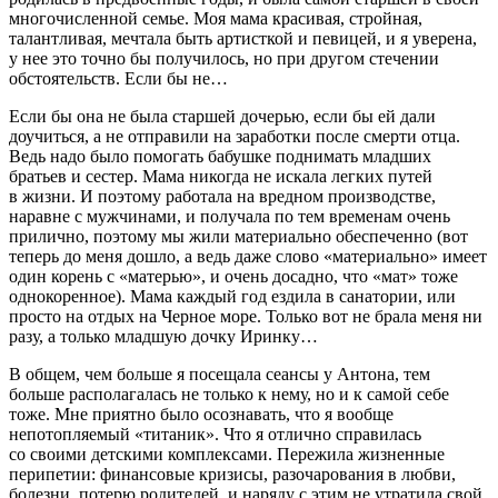
многочисленной семье. Моя мама красивая, стройная,
талантливая, мечтала быть артисткой и певицей, и я уверена,
у нее это точно бы получилось, но при другом стечении
обстоятельств. Если бы не…
Если бы она не была старшей дочерью, если бы ей дали
доучиться, а не отправили на заработки после смерти отца.
Ведь надо было помогать бабушке поднимать младших
братьев и сестер. Мама никогда не искала легких путей
в жизни. И поэтому работала на вредном производстве,
наравне с мужчинами, и получала по тем временам очень
прилично, поэтому мы жили материально обеспеченно (вот
теперь до меня дошло, а ведь даже слово «материально» имеет
один корень с «матерью», и очень досадно, что «мат» тоже
однокоренное). Мама каждый год ездила в санатории, или
просто на отдых на Черное море. Только вот не брала меня ни
разу, а только младшую дочку Иринку…
В общем, чем больше я посещала сеансы у Антона, тем
больше располагалась не только к нему, но и к самой себе
тоже. Мне приятно было осознавать, что я вообще
непотопляемый «титаник». Что я отлично справилась
со своими детскими комплексами. Пережила жизненные
перипетии: финансовые кризисы, разочарования в любви,
болезни, потерю родителей, и наряду с этим не утратила свой