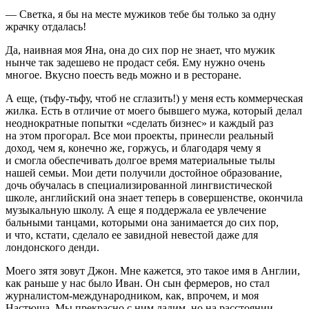
— Светка, я бы на месте мужиков тебе бы только за одну
жрачку отдалась!
Да, наивная моя Яна, она до сих пор не знает, что мужик
нынче так задешево не продаст себя. Ему нужно очень
многое. Вкусно поесть ведь можно и в ресторане.
А еще, (тьфу-тьфу, чтоб не сглазить!) у меня есть коммерческая
жилка. Есть в отличие от моего бывшего мужа, который делал
неоднократные попытки «сделать бизнес» и каждый раз
на этом прогорал. Все мои проекты, принесли реальный
доход, чем я, конечно же, горжусь, и благодаря чему я
и смогла обеспечивать долгое время материальные тылы
нашей семьи. Мои дети получили достойное образование,
дочь обучалась в специализированной лингвистической
школе, английский она знает теперь в совершенстве, окончила
музыкальную школу. А еще я поддержала ее увлечение
бальными танцами, которыми она занимается до сих пор,
и что, кстати, сделало ее завидной невестой даже для
лондонского денди.
Моего зятя зовут Джон. Мне кажется, это такое имя в Англии,
как раньше у нас было Иван. Он сын фермеров, но стал
журналистом-международником, как, впрочем, и моя
Настюша. Мы прекрасно с ним ладим, но на расстоянии.