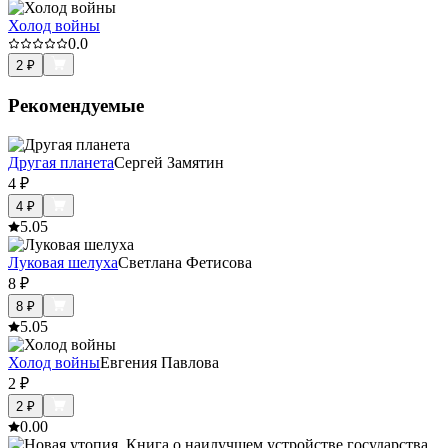
Холод войны
0.0
2
₽
Рекомендуемые
Другая планета
Сергей Замятин
4
₽
4
₽
5.0
5
Луковая шелуха
Светлана Фетисова
8
₽
8
₽
5.0
5
Холод войны
Евгения Павлова
2
₽
2
₽
0.0
0