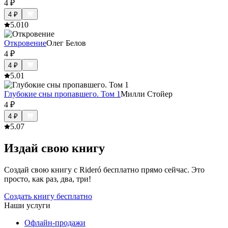
4
₽
4
₽
5.0
10
Откровение
Олег Белов
4
₽
4
₽
5.0
1
Глубокие сны пропавшего. Том 1
Милли Стойер
4
₽
4
₽
5.0
7
Издай свою книгу
Создай свою книгу с Rideró бесплатно прямо сейчас. Это
просто, как раз, два, три!
Создать книгу бесплатно
Наши услуги
Офлайн-продажи