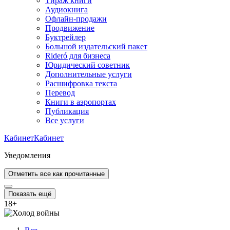
Тираж книги
Аудиокнига
Офлайн-продажи
Продвижение
Буктрейлер
Большой издательский пакет
Rideró для бизнеса
Юридический советник
Дополнительные услуги
Расшифровка текста
Перевод
Книги в аэропортах
Публикация
Все услуги
Кабинет
Кабинет
Уведомления
Отметить все как прочитанные
Показать ещё
18
+