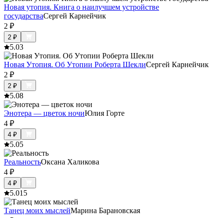
Новая утопия. Книга о наилучшем устройстве
государства
Сергей Карнейчик
2
₽
2
₽
5.0
3
Новая Утопия. Об Утопии Роберта Шекли
Сергей Карнейчик
2
₽
2
₽
5.0
8
Энотера — цветок ночи
Юлия Горте
4
₽
4
₽
5.0
5
Реальность
Оксана Халикова
4
₽
4
₽
5.0
15
Танец моих мыслей
Марина Барановская