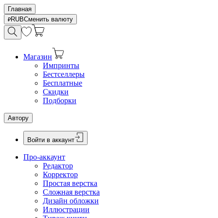
Главная
RUB
Сменить валюту
Магазин
Импринты
Бестселлеры
Бесплатные
Скидки
Подборки
Автору
Войти в аккаунт
Про-аккаунт
Редактор
Корректор
Простая верстка
Сложная верстка
Дизайн обложки
Иллюстрации