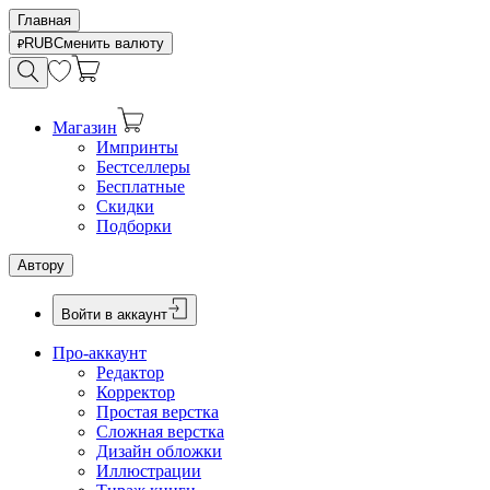
Главная
RUB
Сменить валюту
Магазин
Импринты
Бестселлеры
Бесплатные
Скидки
Подборки
Автору
Войти в аккаунт
Про-аккаунт
Редактор
Корректор
Простая верстка
Сложная верстка
Дизайн обложки
Иллюстрации