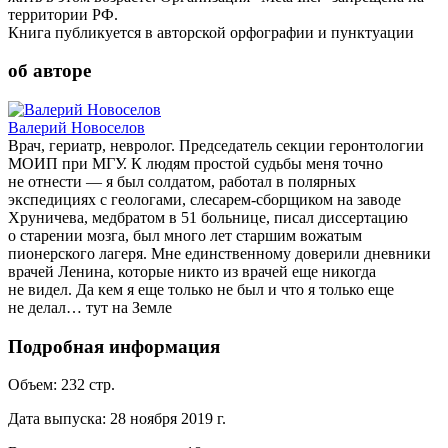
территории РФ.
Книга публикуется в авторской орфографии и пунктуации
об авторе
Валерий Новоселов
Врач, гериатр, невролог. Председатель секции геронтологии
МОИП при МГУ. К людям простой судьбы меня точно
не отнести — я был солдатом, работал в полярных
экспедициях с геологами, слесарем-сборщиком на заводе
Хруничева, медбратом в 51 больнице, писал диссертацию
о старении мозга, был много лет старшим вожатым
пионерского лагеря. Мне единственному доверили дневники
врачей Ленина, которые никто из врачей еще никогда
не видел. Да кем я еще только не был и что я только еще
не делал… тут на Земле
Подробная информация
Объем:
232
стр.
Дата выпуска:
28 ноября 2019 г.