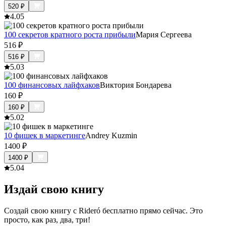
520
₽
4.0
5
100 секретов кратного роста прибыли
Мария Сергеева
516
₽
516
₽
5.0
3
100 финансовых лайфхаков
Виктория Бондарева
160
₽
160
₽
5.0
2
10 фишек в маркетинге
Andrey Kuzmin
1400
₽
1400
₽
5.0
4
Издай свою книгу
Создай свою книгу с Rideró бесплатно прямо сейчас. Это
просто, как раз, два, три!