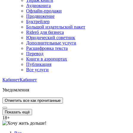
Тираж книги
Аудиокнига
Офлайн-продажи
Продвижение
Буктрейлер
Большой издательский пакет
Rideró для бизнеса
Юридический советник
Дополнительные услуги
Расшифровка текста
Перевод
Книги в аэропортах
Публикация
Все услуги
Кабинет
Кабинет
Уведомления
Отметить все как прочитанные
Показать ещё
18
+