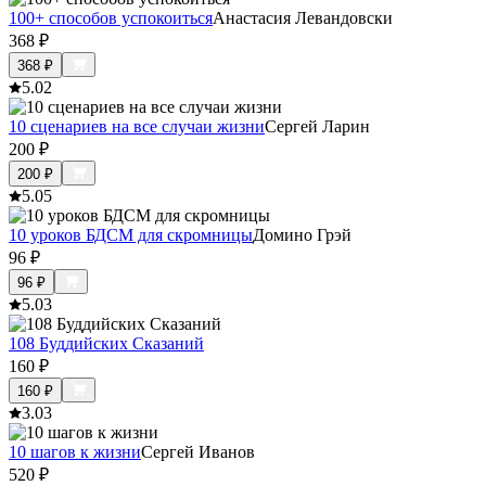
100+ способов успокоиться
Анастасия Левандовски
368
₽
368
₽
5.0
2
10 сценариев на все случаи жизни
Сергей Ларин
200
₽
200
₽
5.0
5
10 уроков БДСМ для скромницы
Домино Грэй
96
₽
96
₽
5.0
3
108 Буддийских Сказаний
160
₽
160
₽
3.0
3
10 шагов к жизни
Сергей Иванов
520
₽