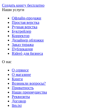
Создать книгу бесплатно
Наши услуги
Офлайн-продажи
Простая верстка
Ручная верстка
Буктрейлер
Корректор
Дизайнер обложки
Заказ тиража
Публикация
Rideró для бизнеса
О нас
О сервисе
О магазине
Книги
Возникли вопросы?
Приватность
Наши преимущества
Реквизиты
Договор
llm.txt