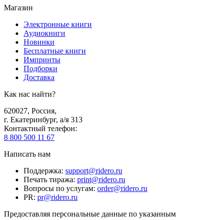
Магазин
Электронные книги
Аудиокниги
Новинки
Бесплатные книги
Импринты
Подборки
Доставка
Как нас найти?
620027
,
Россия
,
г. Екатеринбург, а/я 313
Контактный телефон
:
8 800 500 11 67
Написать нам
Поддержка
:
support@ridero.ru
Печать тиража
:
print@ridero.ru
Вопросы по услугам
:
order@ridero.ru
PR
:
pr@ridero.ru
Предоставляя персональные данные по указанным