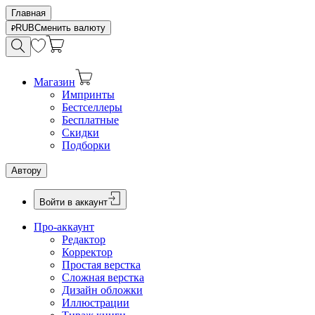
Главная
RUB
Сменить валюту
Магазин
Импринты
Бестселлеры
Бесплатные
Скидки
Подборки
Автору
Войти в аккаунт
Про-аккаунт
Редактор
Корректор
Простая верстка
Сложная верстка
Дизайн обложки
Иллюстрации