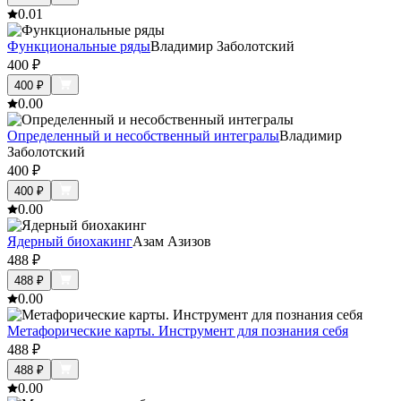
0.0
1
Функциональные ряды
Владимир Заболотский
400
₽
400
₽
0.0
0
Определенный и несобственный интегралы
Владимир
Заболотский
400
₽
400
₽
0.0
0
Ядерный биохакинг
Азам Азизов
488
₽
488
₽
0.0
0
Метафорические карты. Инструмент для познания себя
488
₽
488
₽
0.0
0