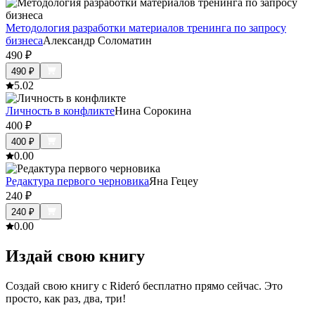
Методология разработки материалов тренинга по запросу
бизнеса
Александр Соломатин
490
₽
490
₽
5.0
2
Личность в конфликте
Нина Сорокина
400
₽
400
₽
0.0
0
Редактура первого черновика
Яна Гецеу
240
₽
240
₽
0.0
0
Издай свою книгу
Создай свою книгу с Rideró бесплатно прямо сейчас. Это
просто, как раз, два, три!