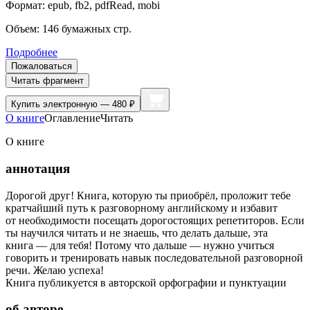
Формат:
epub, fb2, pdfRead, mobi
Объем:
146
бумажных стр.
Подробнее
Пожаловаться
Читать фрагмент
Купить
электронную — 480 ₽
О книге
Оглавление
Читать
О книге
аннотация
Дорогой друг! Книга, которую ты приобрёл, проложит тебе
кратчайший путь к разговорному английскому и избавит
от необходимости посещать дорогостоящих репетиторов. Если
ты научился читать и не знаешь, что делать дальше, эта
книга — для тебя! Потому что дальше — нужно учиться
говорить и тренировать навык последовательной разговорной
речи. Желаю успеха!
Книга публикуется в авторской орфографии и пунктуации
об авторе