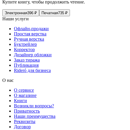
Купите книгу, чтобы продолжить чтение.
Электронная
396
₽
Печатная
735
₽
Наши услуги
Офлайн-продажи
Простая верстка
Ручная верстка
Буктрейлер
Корректор
Дизайнер обложки
Заказ тиража
Публикация
Rideró для бизнеса
О нас
О сервисе
О магазине
Книги
Возникли вопросы?
Приватность
Наши преимущества
Реквизиты
Договор