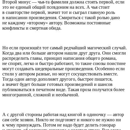
Второй минус — чья-та фамилия должна стоять первой, если
это не единый общий псевдоним на всех. А чья стоит
в соавторстве первой, значит тот и сыграл главную роль
в написании произведения. Смириться с такой ролью дано
не каждому «второму» автору. Возможны постоянные
конфликты и смертная обида.
Но если произошёл тот самый редчайший магический случай.
Когда два или больше автором нашли друг друга. Они смогли
распределить главы, принцип написания общего романа,
не спорят, легко и быстро работают, то такие союзы поистине
могут создавать шедевральные произведения. Особенно если
стили у автором разные, но могут сосуществовать вместе.
Тогда один автор дополняет другого, быстрее пишется,
а значит будет больше готовых произведений и шансов
публиковаться в печатном виде. Такая проза получатся более
многогранной, сложной и необычной.
А с другой стороны работая над книгой в одиночку — автор
сам себе хозяин. Никто не подгоняет и никого не нужно ни
к чему принуждать. Потом не надо будет делить гонорар