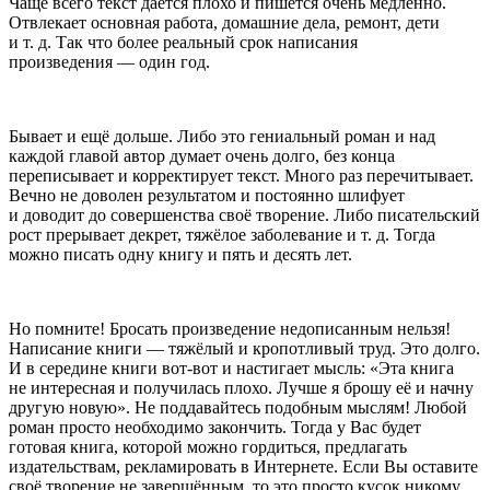
Чаще всего текст даётся плохо и пишется очень медленно.
Отвлекает основная работа, домашние дела, ремонт, дети
и т. д. Так что более реальный срок написания
произведения — один год.
Бывает и ещё дольше. Либо это гениальный роман и над
каждой главой автор думает очень долго, без конца
переписывает и корректирует текст. Много раз перечитывает.
Вечно не доволен результатом и постоянно шлифует
и доводит до совершенства своё творение. Либо писательский
рост прерывает декрет, тяжёлое заболевание и т. д. Тогда
можно писать одну книгу и пять и десять лет.
Но помните! Бросать произведение недописанным нельзя!
Написание книги — тяжёлый и кропотливый труд. Это долго.
И в середине книги вот-вот и настигает мысль: «Эта книга
не интересная и получилась плохо. Лучше я брошу её и начну
другую новую». Не поддавайтесь подобным мыслям! Любой
роман просто необходимо закончить. Тогда у Вас будет
готовая книга, которой можно гордиться, предлагать
издательствам, рекламировать в Интернете. Если Вы оставите
своё творение не завершённым, то это просто кусок никому