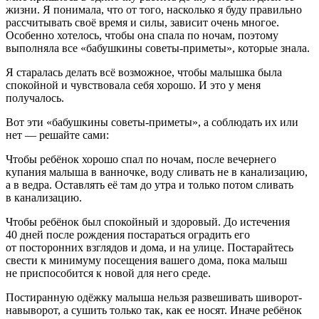
жизни. Я понимала, что от того, насколько я буду правильно
рассчитывать своё время и силы, зависит очень многое.
Особенно хотелось, чтобы она спала по ночам, поэтому
выполняла все «бабушкины советы-приметы», которые знала.
Я старалась делать всё возможное, чтобы малышка была
спокойной и чувствовала себя хорошо. И это у меня
получалось.
Вот эти «бабушкины советы-приметы», а соблюдать их или
нет — решайте сами:
Чтобы ребёнок хорошо спал по ночам, после вечернего
купания малыша в ванночке, воду сливать не в канализацию,
а в ведра. Оставлять её там до утра и только потом сливать
в канализацию.
Чтобы ребёнок был спокойный и здоровый. До истечения
40 дней после рождения постараться оградить его
от посторонних взглядов и дома, и на улице. Постарайтесь
свести к минимуму посещения вашего дома, пока малыш
не приспособится к новой для него среде.
Постиранную одёжку малыша нельзя развешивать шиворот-
навыворот, а сушить только так, как ее носят. Иначе ребёнок