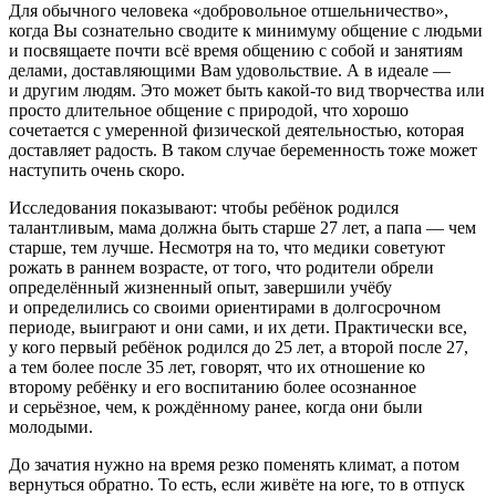
Для обычного человека «добровольное отшельничество»,
когда Вы сознательно сводите к минимуму общение с людьми
и посвящаете почти всё время общению с собой и занятиям
делами, доставляющими Вам удовольствие. А в идеале —
и другим людям. Это может быть какой-то вид творчества или
просто длительное общение с природой, что хорошо
сочетается с умеренной физической деятельностью, которая
доставляет радость. В таком случае беременность тоже может
наступить очень скоро.
Исследования показывают: чтобы ребёнок родился
талантливым, мама должна быть старше 27 лет, а папа — чем
старше, тем лучше. Несмотря на то, что медики советуют
рожать в раннем возрасте, от того, что родители обрели
определённый жизненный опыт, завершили учёбу
и определились со своими ориентирами в долгосрочном
периоде, выиграют и они сами, и их дети. Практически все,
у кого первый ребёнок родился до 25 лет, а второй после 27,
а тем более после 35 лет, говорят, что их отношение ко
второму ребёнку и его воспитанию более осознанное
и серьёзное, чем, к рождённому ранее, когда они были
молодыми.
До зачатия
нужно
на время резко поменять климат, а потом
вернуться обратно. То есть, если живёте на юге, то в отпуск