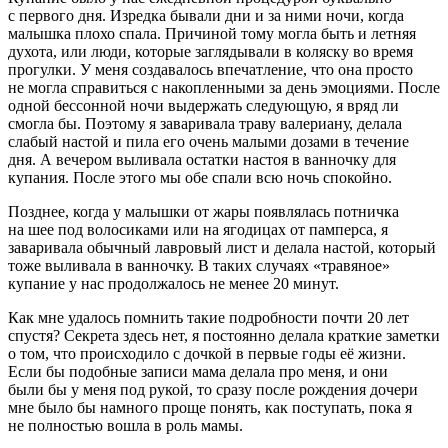
с первого дня. Изредка бывали дни и за ними ночи, когда
малышка плохо спала. Причиной тому могла быть и летняя
духота, или люди, которые заглядывали в коляску во время
прогулки. У меня создавалось впечатление, что она просто
не могла справиться с накопленными за день эмоциями. После
одной бессонной ночи выдержать следующую, я вряд ли
смогла бы. Поэтому я
заваривала траву валериану, делала
слабый настой и пила его очень малыми дозами в течение
дня. А вечером выливала остатки настоя в ванночку для
купания.
После этого мы обе спали всю ночь спокойно.
Позднее, когда у малышки от жары появлялась
потничка
на шее под волосиками или на ягодицах от памперса, я
заваривала обычный лавровый лист
и делала настой, который
тоже выливала в ванночку. В таких случаях «травяное»
купание у нас продолжалось не менее 20 минут.
Как мне удалось помнить такие подробности почти 20 лет
спустя? Секрета здесь нет, я постоянно делала краткие заметки
о том, что происходило с дочкой в первые годы её жизни.
Если бы подобные записи мама делала про меня, и они
были бы у меня под рукой, то сразу после рождения дочери
мне было бы намного проще понять, как поступать, пока я
не полностью вошла в роль мамы.