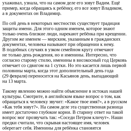
ухаживал, узнала, что на самом деле его зовут Вадим. Ещё
пример, когда обращаясь к ребёнку, его все зовут Владиком,
а в документах он Владимир.
По сей день в некоторых местностях существует традиция
защиты имени. Для этого одним именем, которое знают
только очень близкие люди, нарекают ребёнка при крещении.
Другим же именем — мирским, указанным в гражданских
документах, человека называют при обращении к нему.
В подобных случаях в узком семейном кругу отмечают
не только день рождения, но и именины
. Интересно, что
согласно старому стилю, именины в високосный год Церковь
отмечает со сдвигом на 1 сутки. Но это касается лишь первой
половины марта, когда этот дополнительный день года
(29 февраля) переносится на Касьянов день, выпадающий
на 13 марта.
Такому явлению можно найти объяснение в истоках нашей
культуры. Смотрите, в английском языке вопрос о том, как
обращаться к человеку звучит: «Какое твое имя?», а в русском
«Как тебя зовут?». На самом деле эта существенная разница
имеет достаточно глубокие корни. В старину ответ на такой
вопрос мог прозвучать так: «Соседи Петром кличут». Наши
предки считали, что скрывая настоящее имя, человек
оберегает себя. Именины для ребёнка становятся