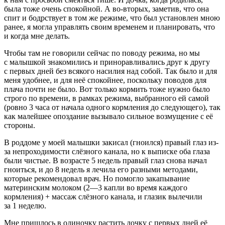
была тоже очень спокойной. А во-вторых, заметив, что она
спит и бодрствует в том же режиме, что был установлен мною
ранее, я могла управлять своим временем и планировать, что
и когда мне делать.
Чтобы там не говорили сейчас по поводу режима, но мы
с малышкой знакомились и приноравливались друг к другу
с первых дней без всякого насилия над собой. Так было и для
меня удобнее, и для неё спокойнее, поскольку поводов для
плача почти не было. Вот только кормить тоже нужно было
строго по времени, в рамках режима, выбранного ей самой
(ровно 3 часа от начала одного кормления до следующего), так
как малейшее опоздание вызывало сильное возмущение с её
стороны.
В роддоме у моей малышки закисал (гноился) правый глаз из-
за непроходимости слёзного канала, но к выписке оба глаза
были чистые. В возрасте 5 недель правый глаз снова начал
гноиться, и до 8 недель я лечила его разными методами,
которые рекомендовал врач.
Но помогло закапывание
материнским молоком (2—3 капли во время каждого
кормления) + массаж слёзного канала, и глазик вылечили
за 1 неделю.
Мне пришлось в одиночку растить дочку с первых дней её