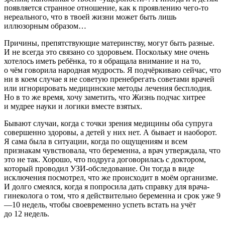
появляется странное отношение, как к проявлению чего-то
нереального, что в твоей жизни может быть лишь
иллюзорным образом…
Причины, препятствующие материнству, могут быть разные.
И не всегда это связано со здоровьем. Поскольку мне очень
хотелось иметь ребёнка, то я обращала внимание и на то,
о чём говорила народная мудрость. Я подчёркиваю сейчас, что
ни в коем случае я не советую пренебрегать советами врачей
или игнорировать медицинские методы лечения бесплодия.
Но в то же время, хочу заметить, что Жизнь подчас хитрее
и мудрее науки и логики вместе взятых.
Бывают случаи, когда с точки зрения медицины оба супруга
совершенно здоровы, а детей у них нет. А бывает и наоборот.
Я сама была в ситуации, когда по ощущениям и всем
признакам чувствовала, что беременна, а врач утверждала, что
это не так. Хорошо, что подруга договорилась с доктором,
который проводил УЗИ-обследование. Он тогда в виде
исключения посмотрел, что же происходит в моём организме.
И долго смеялся, когда я попросила дать справку для врача-
гинеколога о том, что я действительно беременна и срок уже 9
—10 недель, чтобы своевременно успеть встать на учёт
до 12 недель.