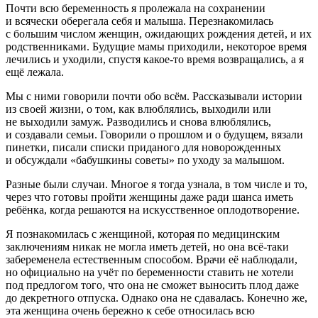
Почти всю беременность я пролежала на сохранении
и всячески оберегала себя и малыша. Перезнакомилась
с большим числом женщин, ожидающих рождения детей, и их
родственниками. Будущие мамы приходили, некоторое время
лечились и уходили, спустя какое-то время возвращались, а я
ещё лежала.
Мы с ними говорили почти обо всём. Рассказывали истории
из своей жизни, о том, как влюблялись, выходили или
не выходили замуж. Разводились и снова влюблялись,
и создавали семьи. Говорили о прошлом и о будущем, вязали
пинетки, писали списки приданого для новорожденных
и обсуждали «бабушкины советы» по уходу за малышом.
Разные были случаи. Многое я тогда узнала, в том числе и то,
через что готовы пройти женщины даже ради шанса иметь
ребёнка, когда решаются на искусственное оплодотворение.
Я познакомилась с женщиной, которая по медицинским
заключениям никак не могла иметь детей, но она всё-таки
забеременела естественным способом. Врачи её наблюдали,
но официально на учёт по беременности ставить не хотели
под предлогом того, что она не сможет выносить плод даже
до декретного отпуска. Однако она не сдавалась. Конечно же,
эта женщина очень бережно к себе относилась всю