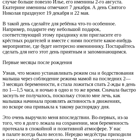
случае больше повезло Илье, его именины 2-го августа.
Екатерине именины отмечают 7 декабря. А день Святого
Николая празднуют 19 декабря и 22 мая.
В такой день сделайте для ребёнка что-то особенное.
Например, подарите ему небольшой подарок,
соответствующий этому празднику или пригласите его
крёстных родителей и вместе с ними посетите какое-нибудь
мероприятие, где будет интересно имениннику. Постарайтесь
сделать для него этот день приятным и запоминающимся.
Первые месяцы после рождения
Узнав, что можно устанавливать режим сна и бодрствования
малыша через соблюдение режима мамой на последних 2—
3 месяцах беременности, я стала ложиться спать 2-жды в день
по 1—1,5 часа, и ночью в одно и то же время. Сначала быстро
заснуть не получалось, поскольку стоило мне лечь, как
малышка начинала проявлять активность в движениях,
но вскоре она привыкла к такому распорядку дня.
Это очень выручило меня впоследствии. Во-первых, из-за
того, что я долго лежала на сохранении, моя беременность
протекала в спокойной и позитивной атмосфере. У нас
в палате всегда было весело. Нередко медсёстры приходили
к нам с просьбой смеяться тише. И дочка, когда родилась,