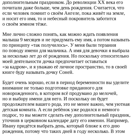
дополнительным праздником. До революции ХХ века его
почитали даже больше, чем день рождения. Считается, что
если человек помнит о своём Ангеле, пока живёт на земле,
и носит его имя, то и небесный покровитель заботится
о своём земном тёзке.
Мне лично сложно понять, как можно ждать появления
малыша 9 месяцев и не придумать ему имя, а потом называть
по принципу «так получилось». У меня были терзания
по поводу имени для мальчика. А имя для девочки я выбрала
за несколько лет до её рождения. Но поскольку относительно
моей деятельности дочка предпочитает оставаться
«за кадром», и я уважаю её личное пространство, то в своей
книге буду называть дочку Соней.
Будет очень хорошо, если в период беременности вы уделите
внимание не только подготовке приданного для
новорожденного, в котором всё продумано до мелочей,
но и выбору имени для него. И поскольку он будет
продолжателем вашего рода, это не менее важно, чем уютная
детская комната. А если ребёнок уже родился и немного
подрос, то вы можете сделать ему дополнительный праздник,
уточнив в церковном календаре дату его именин. Например,
Ивану придётся выбрать день, который ближе к его дню
рождения, потому что таких дней в году несколько. В этом