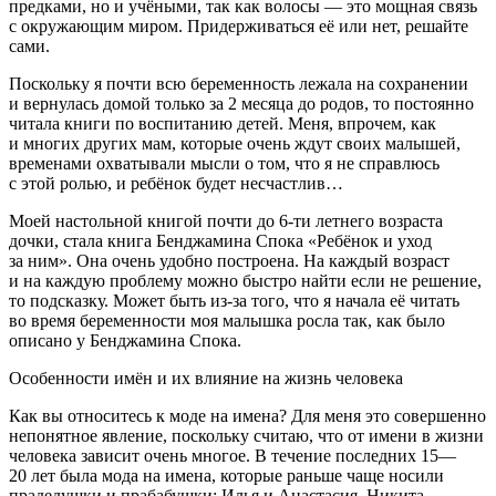
предками, но и учёными, так как волосы — это мощная связь
с окружающим миром. Придерживаться её или нет, решайте
сами.
Поскольку я почти всю беременность лежала на сохранении
и вернулась домой только за 2 месяца до родов, то постоянно
читала книги по воспитанию детей. Меня, впрочем, как
и многих других мам, которые очень ждут своих малышей,
временами охватывали мысли о том, что я не справлюсь
с этой ролью, и ребёнок будет несчастлив…
Моей настольной книгой почти до 6-ти летнего возраста
дочки, стала книга Бенджамина Спока «Ребёнок и уход
за ним». Она очень удобно построена. На каждый возраст
и на каждую проблему можно быстро найти если не решение,
то подсказку. Может быть из-за того, что я начала её читать
во время беременности моя малышка росла так, как было
описано у Бенджамина Спока.
Особенности имён и их влияние на жизнь человека
Как вы относитесь к моде на имена? Для меня это совершенно
непонятное явление, поскольку считаю, что от имени в жизни
человека зависит очень многое. В течение последних 15—
20 лет была
мода на имена, которые раньше чаще носили
прадедушки и прабабушки: Илья и Анастасия, Никита