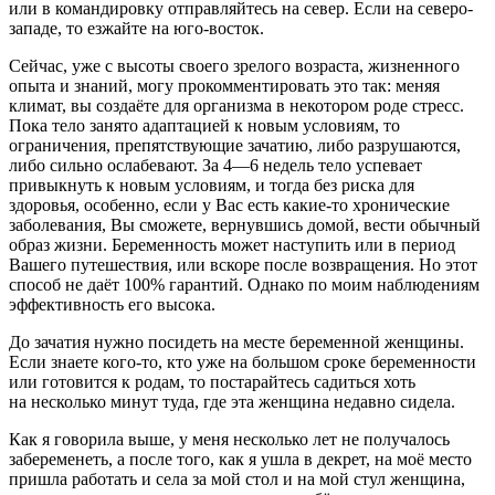
или в командировку отправляйтесь на север. Если на северо-
западе, то езжайте на юго-восток
.
Сейчас, уже с высоты своего зрелого возраста, жизненного
опыта и знаний, могу прокомментировать это так: меняя
климат, вы создаёте для организма в некотором роде стресс.
Пока тело занято адаптацией к новым условиям, то
ограничения, препятствующие зачатию, либо разрушаются,
либо сильно ослабевают. За 4—6 недель тело успевает
привыкнуть к новым условиям, и тогда без риска для
здоровья, особенно, если у Вас есть какие-то хронические
заболевания, Вы сможете, вернувшись домой, вести обычный
образ жизни. Беременность может наступить или в период
Вашего путешествия, или вскоре после возвращения. Но этот
способ не даёт 100% гарантий. Однако по моим наблюдениям
эффективность его высока.
До зачатия
нужно посидеть на месте беременной женщины.
Если знаете кого-то, кто уже на большом сроке беременности
или готовится к родам, то постарайтесь садиться хоть
на несколько минут туда, где эта женщина недавно сидела.
Как я говорила выше, у меня несколько лет не получалось
забеременеть, а после того, как я ушла в декрет, на моё место
пришла работать и села за мой стол и на мой стул женщина,