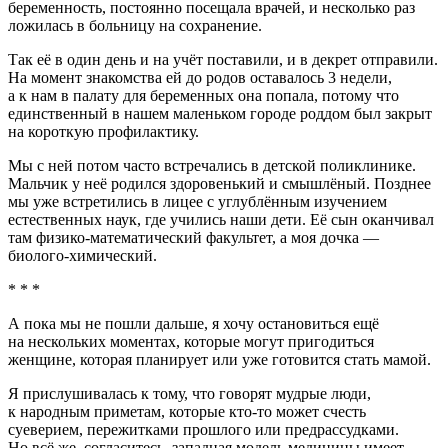
беременность, постоянно посещала врачей, и несколько раз
ложилась в больницу на сохранение.
Так её в один день и на учёт поставили, и в декрет отправили.
На момент знакомства ей до родов оставалось 3 недели,
а к нам в палату для беременных она попала, потому что
единственный в нашем маленьком городе роддом был закрыт
на короткую профилактику.
Мы с ней потом часто встречались в детской поликлинике.
Мальчик у неё родился здоровенький и смышлёный. Позднее
мы уже встретились в лицее с углублённым изучением
естественных наук, где учились наши дети. Её сын оканчивал
там физико-математический факультет, а моя дочка —
биолого-химический.
* * *
А пока мы не пошли дальше, я хочу остановиться ещё
на нескольких моментах, которые могут пригодиться
женщине, которая планирует или уже готовится стать мамой.
Я прислушивалась к тому, что говорят мудрые люди,
к народным приметам, которые кто-то может счесть
суеверием, пережитками прошлого или предрассудками.
Но всё же, согласитесь, западная модель медицины имеет