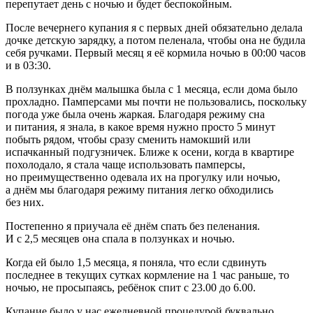
перепутает день с ночью и будет беспокойным.
После вечернего купания я с первых дней обязательно делала
дочке детскую зарядку, а потом пеленала, чтобы она не будила
себя ручками. Первый месяц я её кормила ночью в 00:00 часов
и в 03:30.
В ползунках днём малышка была с 1 месяца, если дома было
прохладно. Памперсами мы почти не пользовались, поскольку
погода уже была очень жаркая. Благодаря режиму сна
и питания, я знала, в какое время нужно просто 5 минут
побыть рядом, чтобы сразу сменить намокший или
испачканный подгузничек. Ближе к осени, когда в квартире
похолодало, я стала чаще использовать памперсы,
но преимущественно одевала их на прогулку или ночью,
а днём мы благодаря режиму питания легко обходились
без них.
Постепенно я приучала её днём спать без пеленания.
И с 2,5 месяцев она спала в ползунках и ночью.
Когда ей было 1,5 месяца, я поняла, что если сдвинуть
последнее в текущих сутках кормление на 1 час раньше, то
ночью, не просыпаясь, ребёнок спит с 23.00 до 6.00.
Купание было у нас ежедневной процедурой буквально