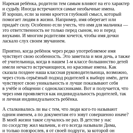
Нарекая ребёнка, родители тем самым влияют на его характер
и судьбу. Иногда встречаются самые необычные имена.
И хорошо, если за ними кроется глубокий смысл, который
помогает людям в жизни. Например, имя оберегает или
придаёт силу. Особенно если учесть, что имя для мальчика —
это ответственность не только перед сыном, но и перед
внуками. И многим родителям хочется, чтобы имя дочки
ласкало слух своим звучанием.
Приятно, когда ребёнок через редко употребляемое имя
чувствует свою особенность. Это заметила и моя дочь, а также
её учительница, когда в нашем 1-м классе большинство детей
имели нечасто встречающиеся, но красивые имена. Как
сказала позднее наша классная руководительница, возможно,
через столь серьёзный подход родителей к выбору имён, дети
чувствуют свою уникальность и лучше показывают себя
в учёбе и общении с одноклассниками. Вот и получается, что
через имя проявляется как индивидуальность родителей, так
и личная индивидуальность ребёнка.
А сталкивались ли вы с тем, что люди кого-то называют
одним именем, а по документам его зовут совершенно иначе?
В моей жизни такое случалось не раз. В детстве у нас
по соседству жил мальчик, и его всегда называли Дима,
и только повзрослев, я от своей подруги, за которой он