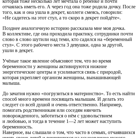
которая тоже несколько лет мечтала о ребёнке и почти
отчаялась иметь его. А через год она тоже родила дочку. После
того, как и она ушла в декрет, коллеги смеясь, говорили:
«Не садитесь на этот стул, а то скоро в декрет пойдёте».
Позднее аналогичную историю рассказала мне моя дочка.
В коллективе, где она проходила практику, сотрудники почти
слово в слово шутили над теми, кто садился на «беременный
стул». С этого рабочего места 3 девушки, одна за другой,
ушли в декрет.
Учёные такое явление объясняют тем, что во время
беременности у женщины активируются нижние
энергетические центры и усиливается связь с природой,
которая укрепляет организм женщины, вынашивающей
малыша.
До зачатия
нужно «погрузиться в материнство».
То есть найти
способ много времени посвящать малышам. И делать это
следует со всей душой и очень ответственно. Например,
помогать родственникам или соседям нянчить
новорожденного, заботиться о нём с удовольствием
и любовью, и тогда в течение 1—2 лет может наступить
беременность.
Наверное, вы слышали о том, что часто в семьях, отчаявшихся
иметь своих детей и решившихся на усыновление чужого,