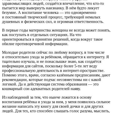
здравомыслящих людей, создаётся впечатление, что кто-то
пытается мир вывернуть наизнанку. В нём будто ликует
безумие. А воспитание человека — это одновременно
и постоянный творческий процесс, требующий немалых
душевных и физических сил, и огромная ответственность.
В первые годы материнства женщина не всегда может понять,
как поступать в отдельных ситуациях. На что
ориентироваться в принятии решений, когда вокруг такое
обилие противоречивой информации.
Молодые родители сейчас по любому вопросу, в том числе
и относительно ухода за ребёнком, обращается к интернету. Я
тщательно изучала, и не понаслышке знаю, как создаётся
информация для сайтов, поскольку более 5-ти лет веду
профессиональную деятельность в интернет-пространстве.
Помимо этого, врачи, согласно казённым предписаниям, дают
рекомендации, которые подчас несовместимы ни с какой
логикой. Да и действующая система образования — это
кошмарный сон адекватных родителей наяву.
Из наблюдений за тем, что нынче ложится в основу
воспитания ребёнка и ухода за ним, у меня появилось сильное
желание написать эту книгу для своей дочки и для других
людей. Для тех, кто способен слышать голос разума, мыслить,