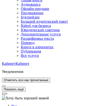
Тираж книги
Аудиокнига
Офлайн-продажи
Продвижение
Буктрейлер
Большой издательский пакет
Rideró для бизнеса
Юридический советник
Дополнительные услуги
Расшифровка текста
Перевод
Книги в аэропортах
Публикация
Все услуги
Кабинет
Кабинет
Уведомления
Отметить все как прочитанные
Показать ещё
12
+