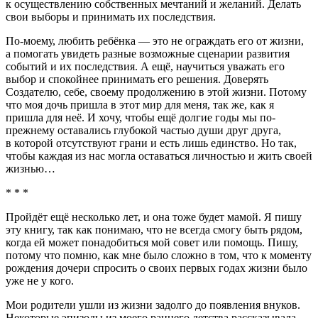
к осуществлению собственных мечтаний и желаний. Делать
свои выборы и принимать их последствия.
По-моему, любить ребёнка — это не ограждать его от жизни,
а помогать увидеть разные возможные сценарии развития
событий и их последствия. А ещё, научиться уважать его
выбор и спокойнее принимать его решения. Доверять
Создателю, себе, своему продолжению в этой жизни. Потому
что моя дочь пришла в этот мир для меня, так же, как я
пришла для неё. И хочу, чтобы ещё долгие годы мы по-
прежнему оставались глубокой частью души друг друга,
в которой отсутствуют грани и есть лишь единство. Но так,
чтобы каждая из нас могла оставаться личностью и жить своей
жизнью…
* * *
Пройдёт ещё несколько лет, и она тоже будет мамой. Я пишу
эту книгу, так как понимаю, что не всегда смогу быть рядом,
когда ей может понадобиться мой совет или помощь. Пишу,
потому что помню, как мне было сложно в том, что к моменту
рождения дочери спросить о своих первых годах жизни было
уже не у кого.
Мои родители ушли из жизни задолго до появления внуков.
Некоторые эпизоды из моего раннего детства рассказывала