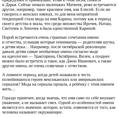
и Дарья. Сейчас немало маленьких Матвеев, реже встречаются
другие, например, такое красивое имя, как Елисей. Если же
говорить о женских именах, то для меня неприятной
тенденцией стала мода на имя Карина, потому как в период
своего детства я знала, что среди множества Ирочек, Наташ,
Светочек и Леночек я была единственной Кариной.
Порой встречаются очень странные сочетания имени
и отчества, услышав которые понимаешь — родителям шутка,
а детям мука… Например, после октябрьской революции
давали детям самые необычные имена согласно моде
на идеологию — Тракторина, Октябрина, Вилен, а позднее
можно было встретить и такое, как Джон Иванович, а также
другие имена, не очень созвучные с отчеством.
А помните период, когда детей называли в честь
полюбившихся героев мексиканских или американских
сериалов? Мода на сериалы прошла, а ребёнку с этим именем
жить…
Гораздо приятнее, когда знаешь, что имя само по себе внушает
уважение, а не вызывает смех. Одной из особенностей имени
является его значение, которое, кстати, изменяется от того, как
человека называют окружающие.