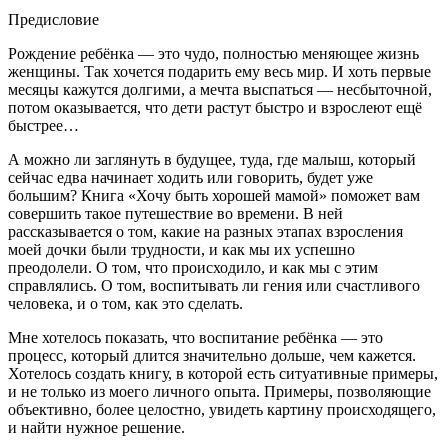
Предисловие
Рождение ребёнка — это чудо, полностью меняющее жизнь
женщины. Так хочется подарить ему весь мир. И хоть первые
месяцы кажутся долгими, а мечта выспаться — несбыточной,
потом оказывается, что дети растут быстро и взрослеют ещё
быстрее…
А можно ли заглянуть в будущее, туда, где малыш, который
сейчас едва начинает ходить или говорить, будет уже
большим? Книга «Хочу быть хорошей мамой» поможет вам
совершить такое путешествие во времени. В ней
рассказывается о том, какие на разных этапах взросления
моей дочки были трудности, и как мы их успешно
преодолели. О том, что происходило, и как мы с этим
справлялись. О том, воспитывать ли гения или счастливого
человека, и о том, как это сделать.
Мне хотелось показать, что воспитание ребёнка — это
процесс, который длится значительно дольше, чем кажется.
Хотелось создать книгу, в которой есть ситуативные примеры,
и не только из моего личного опыта. Примеры, позволяющие
объективно, более целостно, увидеть картину происходящего,
и найти нужное решение.