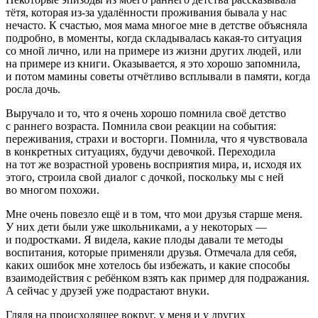
тётя, которая из-за удалённости проживания бывала у нас
нечасто. К счастью, моя мама многое мне в детстве объясняла
подробно, в моменты, когда складывалась какая-то ситуация
со мной лично, или на примере из жизни других людей, или
на примере из книги. Оказывается, я это хорошо запомнила,
и потом мамины советы отчётливо всплывали в памяти, когда
росла дочь.
Выручало и то, что я очень хорошо помнила своё детство
с раннего возраста. Помнила свои реакции на события:
переживания, страхи и восторги. Помнила, что я чувствовала
в конкретных ситуациях, будучи девочкой. Переходила
на тот же возрастной уровень восприятия мира, и, исходя их
этого, строила свой диалог с дочкой, поскольку мы с ней
во многом похожи.
Мне очень повезло ещё и в том, что мои друзья старше меня.
У них дети были уже школьниками, а у некоторых —
и подростками. Я видела, какие плоды давали те методы
воспитания, которые применяли друзья. Отмечала для себя,
каких ошибок мне хотелось бы избежать, и какие способы
взаимодействия с ребёнком взять как пример для подражания.
А сейчас у друзей уже подрастают внуки.
Глядя на происходящее вокруг, у меня и у других