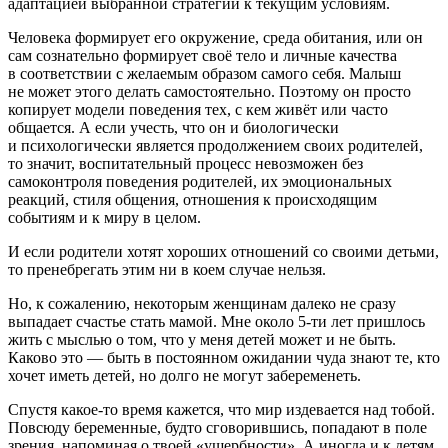
адаптацией выбранной стратегии к текущим условиям.
Человека формирует его окружение, среда обитания, или он
сам сознательно формирует своё тело и личные качества
в соответствии с желаемым образом самого себя. Малыш
не может этого делать самостоятельно. Поэтому он просто
копирует модели поведения тех, с кем живёт или часто
общается. А если учесть, что он и биологически
и психологически является продолжением своих родителей,
то значит, воспитательный процесс невозможен без
самоконтроля поведения родителей, их эмоциональных
реакций, стиля общения, отношения к происходящим
событиям и к миру в целом.
И если родители хотят хороших отношений со своими детьми,
то пренебрегать этим ни в коем случае нельзя.
Но, к сожалению, некоторым женщинам далеко не сразу
выпадает счастье стать мамой. Мне около 5-ти лет пришлось
жить с мыслью о том, что у меня детей может и не быть.
Каково это — быть в постоянном ожидании чуда знают те, кто
хочет иметь детей, но долго не могут забеременеть.
Спустя какое-то время кажется, что мир издевается над тобой.
Повсюду беременные, будто сговорившись, попадают в поле
зрения, напоминая о твоей «ущербности». А иногда и к детям