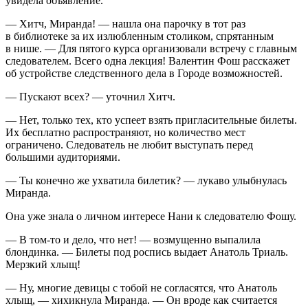
увидела объявление.
— Хитч, Миранда! — нашла она парочку в тот раз
в библиотеке за их излюбленным столиком, спрятанным
в нише. — Для пятого курса организовали встречу с главным
следователем. Всего одна лекция! Валентин Фош расскажет
об устройстве следственного дела в Городе возможностей.
— Пускают всех? — уточнил Хитч.
— Нет, только тех, кто успеет взять пригласительные билеты.
Их бесплатно распространяют, но количество мест
ограничено. Следователь не любит выступать перед
большими аудиториями.
— Ты конечно же ухватила билетик? — лукаво улыбнулась
Миранда.
Она уже знала о личном интересе Нани к следователю Фошу.
— В том-то и дело, что нет! — возмущенно выпалила
блондинка. — Билеты под роспись выдает Анатоль Триаль.
Мерзкий хлыщ!
— Ну, многие девицы с тобой не согласятся, что Анатоль
хлыщ, — хихикнула Миранда. — Он вроде как считается