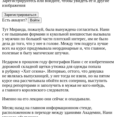
Зарегистрируйтесь или войдите, чтобы увидеть ее и другие
изображения
Зарегистрироваться
Есть аккаунт?
Войти
Тут Миранда, пожалуй, была вынуждена согласиться. Нани
с ее пышными формами и кукольной внешностью вызывала
у мужчин по большей части плотский интерес, им не было
дела до того, что у нее в голове. Между тем подруга лучше
всех на курсе придумывала неординарные и, что главное,
полезные в быту магические штучки.
Недаром в прошлом году фотография Нани с ее изобретением
дорожной складной щетки-утюжка для одежды попала
в рубрику «Хит сезона». Интервью, оттого, что девушка
не являлась выпускницей, у нее тогда не взяли, но на пятом
курсе она рассчитывала обойти всех соперниц, выступить
перед репортерами и заполучить в мужья не кого-нибудь,
а главного королевского следователя.
Именно на его лекцию они сейчас и опаздывали.
Месяц назад на главном информационном стенде,
расположенном в переходе между зданиями Академии, Нани