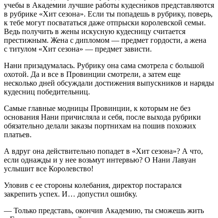
учебы в Академии лучшие работы кудесников представляются
в рубрике «Хит сезона». Если ты попадешь в рубрику, поверь,
к тебе могут посвататься даже отпрыски королевской семьи.
Ведь получить в жены искусную кудесницу считается
престижным. Жена с дипломом — предмет гордости, а жена
с титулом «Хит сезона» — предмет зависти.
Нани призадумалась. Рубрику она сама смотрела с большой
охотой. Да и все в Провинции смотрели, а затем еще
несколько дней обсуждали достижения выпускников и наряды
кудесниц победительниц.
Самые главные модницы Провинции, к которым не без
основания Нани причисляла и себя, после выхода рубрики
обязательно делали заказы портнихам на пошив похожих
платьев.
А вдруг она действительно попадет в «Хит сезона»? А что,
если однажды и у нее возьмут интервью? О Нани Лавуан
услышит все Королевство!
Уловив с ее стороны кол
ебан
ия, директор постарался
закрепить успех. И… допустил ошибку.
— Только представь, окончив Академию, ты сможешь жить