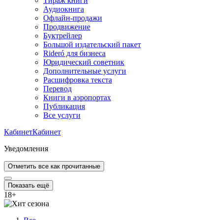
Тираж книги
Аудиокнига
Офлайн-продажи
Продвижение
Буктрейлер
Большой издательский пакет
Rideró для бизнеса
Юридический советник
Дополнительные услуги
Расшифровка текста
Перевод
Книги в аэропортах
Публикация
Все услуги
Кабинет
Кабинет
Уведомления
Отметить все как прочитанные
Показать ещё
18
+