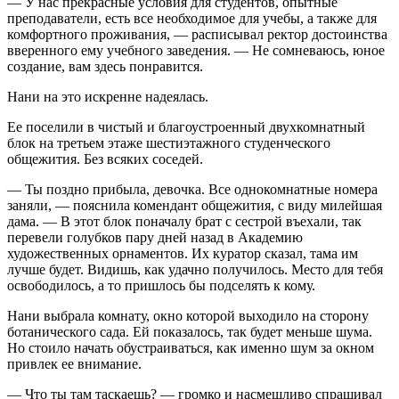
— У нас прекрасные условия для студентов, опытные
преподаватели, есть все необходимое для учебы, а также для
комфортного проживания, — расписывал ректор достоинства
вверенного ему учебного заведения. — Не сомневаюсь, юное
создание, вам здесь понравится.
Нани на это искренне надеялась.
Ее поселили в чистый и благоустроенный двухкомнатный
блок на третьем этаже шестиэтажного студенческого
общежития. Без всяких соседей.
— Ты поздно прибыла, девочка. Все однокомнатные номера
заняли, — пояснила комендант общежития, с виду милейшая
дама. — В этот блок поначалу брат с сестрой въехали, так
перевели голубков пару дней назад в Академию
художественных орнаментов. Их куратор сказал, тама им
лучше будет. Видишь, как удачно получилось. Место для тебя
освободилось, а то пришлось бы подселять к кому.
Нани выбрала комнату, окно которой выходило на сторону
ботанического сада. Ей показалось, так будет меньше шума.
Но стоило начать обустраиваться, как именно шум за окном
привлек ее внимание.
— Что ты там таскаешь? — громко и насмешливо спрашивал