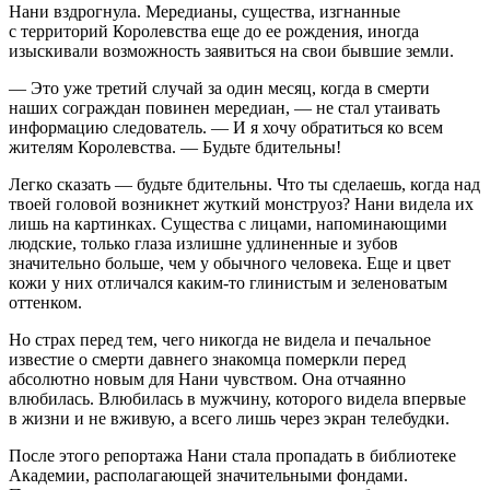
Нани вздрогнула. Мередианы, существа, изгнанные
с территорий Королевства еще до ее рождения, иногда
изыскивали возможность заявиться на свои бывшие земли.
— Это уже третий случай за один месяц, когда в смерти
наших сограждан повинен мередиан, — не стал утаивать
информацию следователь. — И я хочу обратиться ко всем
жителям Королевства. — Будьте бдительны!
Легко сказать — будьте бдительны. Что ты сделаешь, когда над
твоей головой возникнет жуткий монструоз? Нани видела их
лишь на картинках. Существа с лицами, напоминающими
людские, только глаза излишне удлиненные и зубов
значительно больше, чем у обычного человека. Еще и цвет
кожи у них отличался каким-то глинистым и зеленоватым
оттенком.
Но страх перед тем, чего никогда не видела и печальное
известие о смерти давнего знакомца померкли перед
абсолютно новым для Нани чувством. Она отчаянно
влюбилась. Влюбилась в мужчину, которого видела впервые
в жизни и не вживую, а всего лишь через экран телебудки.
После этого репортажа Нани стала пропадать в библиотеке
Академии, располагающей значительными фондами.