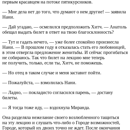
первым красавцем на потоке пятикурсников.
— Мне дела нет до того, что думают о нем другие! — заявила
Нани.
— Дай угадаю, — осмелился предположить Хитч. — Анатоль
обещал выдать билет в ответ на твою благосклонность?
— Тут и гадать нечего, — уже более спокойно произнесла
Нани. — В прошлом году я отказалась стать его любовницей,
в этом отвергла предложение женитьбы. И сейчас прогибаться
не собираюсь. Так что билет на лекцию мне теперь
не получить, только, если ты, Хитч, не поможешь.
— Но отец в таком случае и меня заставит пойти.
— Пожалуйста, — взмолилась Нани.
— Ладно, — покладисто согласился парень, — достану
билеты.
— Я тогда тоже иду, — вздохнула Миранда.
Она разделяла нежелание своего возлюбленного тащиться
на эту лекцию и слушать что-либо о Городе возможностей,
Городе, который их двоих точно не ждет. После окончания