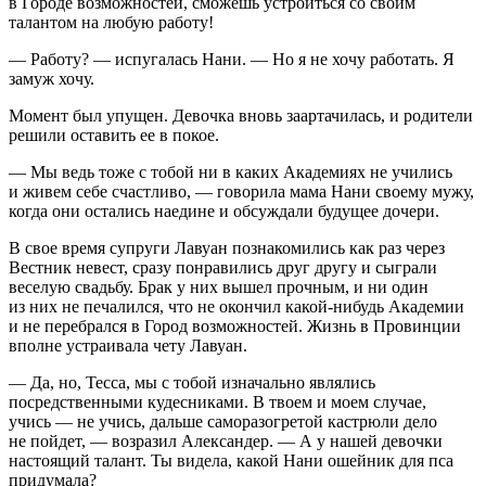
в Городе возможностей, сможешь устроиться со своим
талантом на любую работу!
— Работу? — испугалась Нани. — Но я не хочу работать. Я
замуж хочу.
Момент был упущен. Девочка вновь заартачилась, и родители
решили оставить ее в покое.
— Мы ведь тоже с тобой ни в каких Академиях не учились
и живем себе счастливо, — говорила мама Нани своему мужу,
когда они остались наедине и обсуждали будущее дочери.
В свое время супруги Лавуан познакомились как раз через
Вестник невест, сразу понравились друг другу и сыграли
веселую свадьбу. Брак у них вышел прочным, и ни один
из них не печалился, что не окончил какой-нибудь Академии
и не перебрался в Город возможностей. Жизнь в Провинции
вполне устраивала чету Лавуан.
— Да, но, Тесса, мы с тобой изначально являлись
посредственными кудесниками. В твоем и моем случае,
учись — не учись, дальше саморазогретой кастрюли дело
не пойдет, — возразил Александер. — А у нашей девочки
настоящий талант. Ты видела, какой Нани ошейник для пса
придумала?