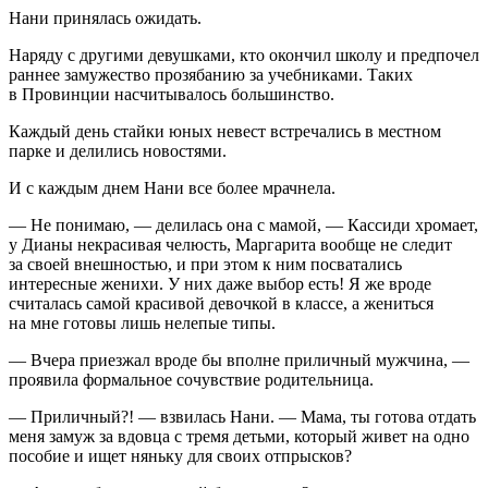
Нани принялась ожидать.
Наряду с другими девушками, кто окончил школу и предпочел
раннее замужество прозябанию за учебниками. Таких
в Провинции насчитывалось большинство.
Каждый день стайки юных невест встречались в местном
парке и делились новостями.
И с каждым днем Нани все более мрачнела.
— Не понимаю, — делилась она с мамой, — Кассиди хромает,
у Дианы некрасивая челюсть, Маргарита вообще не следит
за своей внешностью, и при этом к ним посватались
интересные женихи. У них даже выбор есть! Я же вроде
считалась самой красивой девочкой в классе, а жениться
на мне готовы лишь нелепые типы.
— Вчера приезжал вроде бы вполне приличный мужчина, —
проявила формальное сочувствие родительница.
— Приличный?! — взвилась Нани. — Мама, ты готова отдать
меня замуж за вдовца с тремя детьми, который живет на одно
пособие и ищет няньку для своих отпрысков?