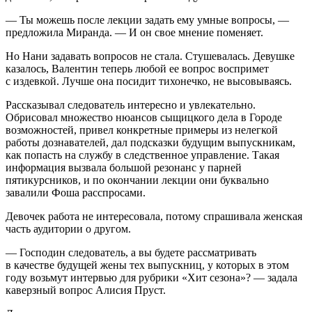
— Ты можешь после лекции задать ему умные вопросы, —
предложила Миранда. — И он свое мнение поменяет.
Но Нани задавать вопросов не стала. Стушевалась. Девушке
казалось, Валентин теперь любой ее вопрос воспримет
с издевкой. Лучше она посидит тихонечко, не высовываясь.
Рассказывал следователь интересно и увлекательно.
Обрисовал множество нюансов сыщицкого дела в Городе
возможностей, привел конкретные примеры из нелегкой
работы дознавателей, дал подсказки будущим выпускникам,
как попасть на службу в следственное управление. Такая
информация вызвала большой резонанс у парней
пятикурсников, и по окончании лекции они буквально
завалили Фоша расспросами.
Девочек работа не интересовала, потому спрашивала женская
часть аудитории о другом.
— Господин следователь, а вы будете рассматривать
в качестве будущей жены тех выпускниц, у которых в этом
году возьмут интервью для рубрики «Хит сезона»? — задала
каверзный вопрос Алисия Пруст.