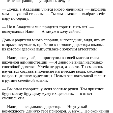
— Мне все равно, — упиралась девушка.
— Дочка, в Академии учится много мальчиков, — заходила
мама с нужной стороны. — Ты сама сможешь выбрать себе
пару по сердцу.
— Но в Академии мне придется торчать пять лет! —
возмущалась Нани. — А замуж я хочу сейчас!
Дочь и родители много спорили, и последние, видя, что их
отпрыск неумолим, прибегли к помощи директора школы,
из которой девочка выпустилась с золотым аттестатом.
— Нани, послушай, — приступил к своей миссии глава
школьной администрации. — Я давно не видел настолько
способной девочки. У тебя не руки, а золото. Ты сможешь
научиться создавать полезные магические вещи, сможешь
получить диплом кудесницы. Нельзя зарывать такой талант
в рутине семейной жизни.
— Вы сами говорите, у меня золотые ручки. Тем приятнее
будет моему будущему мужу их
целов
ать, — в ответ
смеялась она.
— Нани, — не сдавался директор. — Не упускай
возможность, данную тебе природой. А муж… По окончании