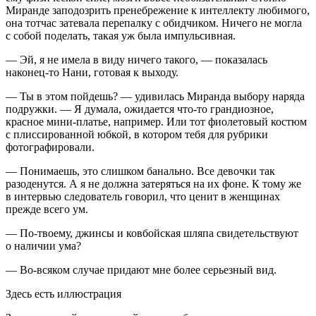
Миранде заподозрить пренебрежение к интеллекту любимого,
она тотчас затевала перепалку с обидчиком. Ничего не могла
с собой поделать, такая уж была импульсивная.
— Эй, я не имела в виду ничего такого, — показалась
наконец-то Нани, готовая к выходу.
— Ты в этом пойдешь? — удивилась Миранда выбору наряда
подружки. — Я думала, ожидается что-то грандиозное,
красное мини-платье, например. Или тот фиолетовый костюм
с плиссированной юбкой, в котором тебя для рубрики
фотографировали.
— Понимаешь, это слишком б
анальн
о. Все девочки так
разоденутся. А я не должна затеряться на их фоне. К тому же
в интервью следователь говорил, что ценит в женщинах
прежде всего ум.
— По-твоему, джинсы и ковбойская шляпа свидетельствуют
о наличии ума?
— Во-всяком случае придают мне более серьезный вид.
Здесь есть иллюстрация