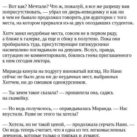
— Вот как? Мечтали? Что ж, пожалуй, я все же разрешу вам
поприсутствовать, — убрал он дверь-невидимку и как ни
в чем не бывало продолжил говорить для аудитории с того
места, на котором прервался из-за двух опоздавших студенток.
Хитч занял неудобные места, совсем не в первом ряду,
а ближе к галерке, да еще и сбоку в полутени. Пока они
пробирались туда, присутствующие пятикурсники
насмешливо поглядывали на девушек. Вслух, правда,
ситуацию не комментировали, боялись гнева приглашенного
к ним сегодня лектора.
Миранда кинула на подругу
вино
ватый взгляд. Но Нани
сейчас не было дела ни до неудачных мест, выбранных
Хитчем, ни до смешков однокурсников.
— Ты зачем такое сказала? — прошипела она, садясь
на скамейку.
— Но ведь получилось, — оправдывалась Миранда. — Нас
впустили. Разве не этого ты хотела?
— Хотела, но не такой ценой, — продолжала серчать Нани. —
Он ведь теперь считает, что я одна из тех легкомысленных
девчонок, которые только о тряпках и думают.