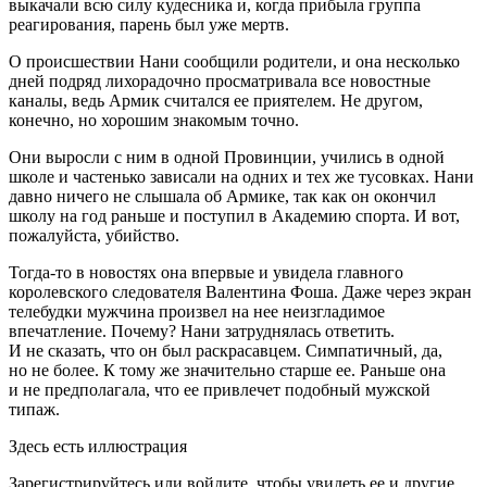
выкачали всю силу кудесника и, когда прибыла группа
реагирования, парень был уже мертв.
О происшествии Нани сообщили родители, и она несколько
дней подряд лихорадочно просматривала все новостные
каналы, ведь Армик считался ее приятелем. Не другом,
конечно, но хорошим знакомым точно.
Они выросли с ним в одной Провинции, учились в одной
школе и частенько зависали на одних и тех же тусовках. Нани
давно ничего не слышала об Армике, так как он окончил
школу на год раньше и поступил в Академию спорта. И вот,
пожалуйста, убийство.
Тогда-то в новостях она впервые и увидела главного
королевского следователя Валентина Фоша. Даже через экран
телебудки мужчина произвел на нее неизгладимое
впечатление. Почему? Нани затруднялась ответить.
И не сказать, что он был раскрасавцем. Симпатичный, да,
но не более. К тому же значительно старше ее. Раньше она
и не предполагала, что ее привлечет подобный мужской
типаж.
Здесь есть иллюстрация
Зарегистрируйтесь или войдите, чтобы увидеть ее и другие