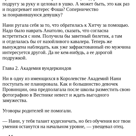
подругу за руку и
целов
ал в ушко. А может быть, это как раз
и подогревает интерес Фоша? Соперничество
за понравившуюся девушку?
Нани ругала себя за то, что обратилась к Хитчу за помощью.
Надо было наврать Анатолю, сказать, что согласна
встретиться с ним. Получила бы заветный билетик, а там
и отделалась бы от назойливого кавалера. Теперь же
вынуждена наблюдать, как уже зафрактованный ею мужчина
интересуется другой. Да не кем-нибудь, а ее дорогой
подружкой.
Глава 2. Академия вундеркиндов
Ни в одну из имеющихся в Королевстве Академий Нани
поступать не планировала. Как и большинство девочек
Провинции, она предполагала после школы разместить свою
фотографию в Вестнике невест и ждать выгодного
замужества.
Уговоры родителей не помогали.
— Нани, у тебя талант кудесничать, но без обучения все твои
умения останутся на начальном уровне, — увещевал отец.