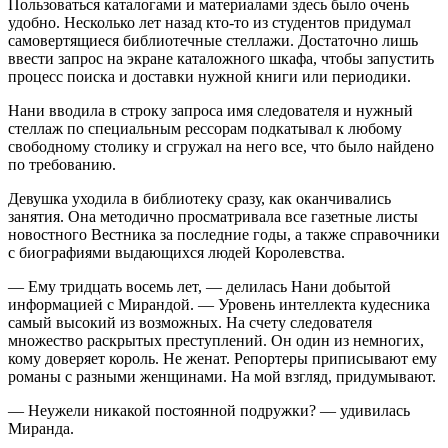
Пользоваться каталогами и материалами здесь было очень
удобно. Несколько лет назад кто-то из студентов придумал
самовертящиеся библиотечные стеллажи. Достаточно лишь
ввести запрос на экране каталожного шкафа, чтобы запустить
процесс поиска и доставки нужной книги или периодики.
Нани вводила в строку запроса имя следователя и нужный
стеллаж по специальным рессорам подкатывал к любому
свободному столику и сгружал на него все, что было найдено
по требованию.
Девушка уходила в библиотеку сразу, как оканчивались
занятия. Она методично просматривала все газетные листы
новостного Вестника за последние годы, а также справочники
с биографиями выдающихся людей Королевства.
— Ему тридцать восемь лет, — делилась Нани добытой
информацией с Мирандой. — Уровень интеллекта кудесника
самый высокий из возможных. На счету следователя
множество раскрытых преступлений. Он один из немногих,
кому доверяет король. Не женат. Репортеры приписывают ему
романы с разными женщинами. На мой взгляд, придумывают.
— Неужели никакой постоянной подружки? — удивилась
Миранда.