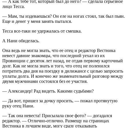
— А как тебе тот, который был до него? — сделала серьезное
лицо Тесса.
— Мам, ты издеваешься? Он еле на ногах стоял, так был пьян.
Еще и денег у меня занять пытался.
Тесса все-таки не удержалась от смешка.
А Нани обиделась.
Она ведь не могла знать, что ее отец и редактор Вестника
невест давние знакомцы, что последний уехал из их
Провинции с десяток лет назад, не отдав первому карточный
долг. Как не могла знать и того, что отец не поленился
потратить два дня на поездку в дилижансе с целью запросить
уплаты долга. И конечно же знаменательный разговор между
двумя мужчинами состоялся без ее участия.
— Александер! Рад видеть. Какими судьбами?
— Да вот, пришел за дочку просить, — пожал протянутую
руку отец Нани.
— Так она невеста! Присылала свое фото? — догадался
редактор. — Отлично-отлично. Размещу на страницах
Вестника в лучшем виде, могу сразу отказывать