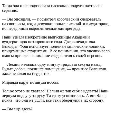
Тогда она и не подозревала насколько подруга настроена
серьезно.
— Вы опоздали, — посмотрел королевский следователь
на свои часы, когда девушки попытались зайти в аудиторию,
но перед ними выросла невидимая преграда.
Нани узнала изобретение выпускницы Академии
вундеркиндов позапрошлого года. Дверь-невидимка.
Выходит, Фош использует полезные магические новинки,
придуманные студентами. В ее понимании, это увеличивало
шансы привлечь внимание следователя к своей персоне.
— Лекция началась одну минуту тридцать секунд назад.
Будьте добры, покиньте помещение, — произнес Валентин,
даже не глядя на студенток.
Миранда вдруг потянула носом.
Только этого не хватало! Нельзя же так себя выдавать! Нани
дернула подругу за руку. Та сразу успокоилась. А вот Фош,
поняв, что они не ушли, все-таки обернулся в их сторону.
— Вы еще здесь?