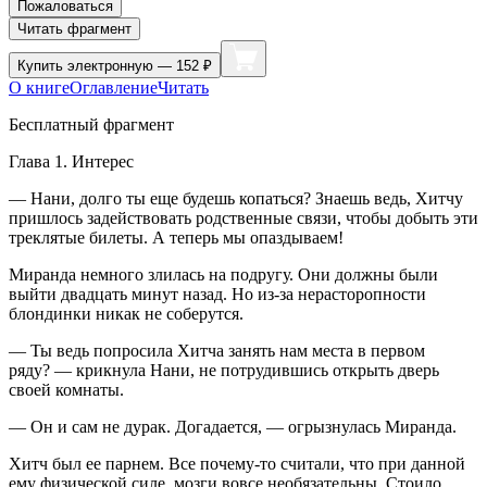
Пожаловаться
Читать фрагмент
Купить
электронную — 152 ₽
О книге
Оглавление
Читать
Бесплатный фрагмент
Глава 1. Интерес
— Нани, долго ты еще будешь копаться? Знаешь ведь, Хитчу
пришлось задействовать родственные связи, чтобы добыть эти
треклятые билеты. А теперь мы опаздываем!
Миранда немного злилась на подругу. Они должны были
выйти двадцать минут назад. Но из-за нерасторопности
блондинки никак не соберутся.
— Ты ведь попросила Хитча занять нам места в первом
ряду? — крикнула Нани, не потрудившись открыть дверь
своей комнаты.
— Он и сам не дурак. Догадается, —
огрыз
нулась Миранда.
Хитч был ее парнем. Все почему-то считали, что при данной
ему физической силе, мозги вовсе необязательны. Стоило