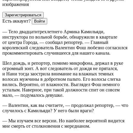
изображения
Зарегистрироваться
Есть аккаунт?
Войти
— Тело двадцатитрех
летн
его Армика Камильяди,
инструктора по вольной борьбе, обнаружили в квартале
от центра Города, — сообщал репортер. — Главный
королевский следователь Валентин Фош любезно согласился
прокомментировать случившееся для нашего канала.
Шел дождь, и репортер, помимо микрофона, держал в руке
огромный зонт. А вот следователь от дождя не прятался,
и Нани тогда заострила внимание на влажных темных
волосах мужчины в добротном пальто. Его волосы слегка
вились. Вероятно, от влажности. Выглядел Фош немного
усталым. Наверное, при такой должности спит он совсем
мало, — подумалось девушке.
— Валентин, как вы считаете, — продолжал репортер, — что
случилось с Камильяди? У него были враги?
— Мы изучаем все версии. Но наиболее вероятной видится
мне смерть от столкновения с мередианом.