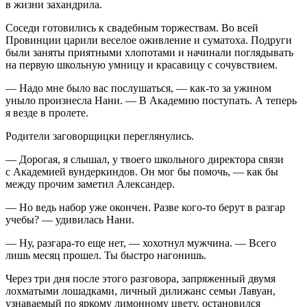
в жизни захандрила.
Соседи готовились к свадебным торжествам. Во всей
Провинции царили веселое оживление и суматоха. Подруги
были заняты приятными хлопотами и начинали поглядывать
на первую школьную умницу и красавицу с сочувствием.
— Надо мне было вас послушаться, — как-то за ужином
уныло произнесла Нани. — В Академию поступать. А теперь
я везде в пролете.
Родители заговорщицки переглянулись.
— Дорогая, я слышал, у твоего школьного директора связи
с Академией вундеркиндов. Он мог бы помочь, — как бы
между прочим заметил Александер.
— Но ведь набор уже окончен. Разве кого-то берут в разгар
учебы? — удивилась Нани.
— Ну, разгара-то еще нет, — хохотнул мужчина. — Всего
лишь месяц прошел. Ты быстро нагонишь.
Через три дня после этого разговора, запряженный двумя
лохматыми лошадками, личный дилижанс семьи Лавуан,
узнаваемый по яркому лимонному цвету, остановился