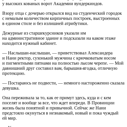
у высоких кованых ворот Академии вундеркиндов.
Взору отца с дочерью открылся вид на студенческий городок
с немалым количеством кирпичных построек, выстроенных
в едином стиле и без излишней атрибутики.
Дежурные из старшекурсников указали им
на административное здание и подсказали на каком этаже
находится нужный кабинет.
— Наслышан-наслышан, — приветствовал Александера
и Нани ректор, сухонький мужчина с крючковатым носом
и пигментными пятнами на полностью лысом черепе. — Мой
давнишний друг составил вам, барышня-ягодка, отличную
протекцию.
— Постараюсь не подвести, — немного настороженно сказала
девушка.
Она переживала за то, как ее примут здесь, куда и с кем
поселят и вообще за все, что ждет впереди. В Провинции
жизнь была понятной и привычной. Сейчас же Нани
предстояло окунуться в незнакомый, новый и пока чуждый
ей мир.