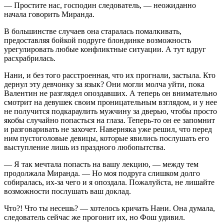
— Простите нас, господин следователь, — неожиданно
начала говорить Миранда.
В большинстве случаев она старалась помалкивать,
предоставляя бойкой подруге блондинке возможность
урегулировать любые конфликтные ситуации. А тут вдруг
расхрабрилась.
Нани, и без того расстроенная, что их прогнали, застыла. Кто
дернул эту девчонку за язык? Они могли молча уйти, пока
Валентин не разглядел опоздавших. А теперь он внимательно
смотрит на девушек своим проницательным взглядом, и у нее
не получится подкараулить мужчину за дверью, чтобы просто
якобы случайно попасться на глаза. Теперь-то он ее запомнит
и разговаривать не захочет. Наверняка уже решил, что перед
ним пустоголовые девицы, которые явились послушать его
выступление лишь из праздного любопытства.
— Я так мечтала попасть на вашу лекцию, — между тем
продолжала Миранда. — Но моя подруга слишком долго
собиралась, их-за чего и я опоздала. Пожалуйста, не лишайте
возможности послушать ваш доклад.
Что?! Что ты несешь? — хотелось кричать Нани. Она думала,
следователь сейчас же прогонит их, но Фош удивил.