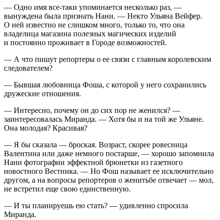
— Одно имя все-таки упоминается несколько раз, —
вынуждена была признать Нани. — Некто Ульяна Вейфер.
О ней известно не слишком много, только то, что она
владелица магазина полезных магических изделий
и постоянно проживает в Городе возможностей.
— А что пишут репортеры о ее связи с главным королевским
следователем?
— Бывшая любовница Фоша, с которой у него сохранились
дружеские отношения.
— Интересно, почему он до сих пор не женился? —
заинтересовалась Миранда. — Хотя бы и на той же Ульяне.
Она молодая? Красивая?
— Я бы сказала — броская. Возраст, скорее ровесница
Валентина или даже немного постарше, — хорошо запомнила
Нани фотографии эффектной брюнетки из газетного
новостного Вестника. — Но Фош называет ее исключительно
другом, а на вопросы репортеров о женитьбе отвечает — мол,
не встретил еще свою единственную.
— И ты планируешь ею стать? — удивленно спросила
Миранда.