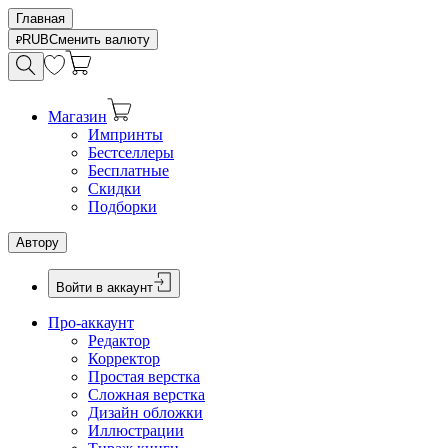
Главная
RUB
Сменить валюту
Магазин
Импринты
Бестселлеры
Бесплатные
Скидки
Подборки
Автору
Войти в аккаунт
Про-аккаунт
Редактор
Корректор
Простая верстка
Сложная верстка
Дизайн обложки
Иллюстрации