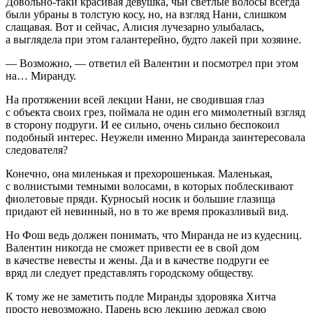
Довольно-таки красивая девушка, чьи светлые волосы всегда
были убраны в толстую косу, но, на взгляд Нани, слишком
слащавая. Вот и сейчас, Алисия лучезарно улыбалась,
а выглядела при этом галантерейно, будто лакей при хозяине.
— Возможно, — ответил ей Валентин и посмотрел при этом
на… Миранду.
На протяжении всей лекции Нани, не сводившая глаз
с объекта своих грез, поймала не один его мимо
летн
ый взгляд
в сторону подруги. И ее сильно, очень сильно беспокоил
подобный интерес. Неужели именно Миранда заинтересовала
следователя?
Конечно, она миленькая и прехорошенькая. Маленькая,
с волнистыми темными волосами, в которых поблескивают
фиолетовые пряди. Курносый носик и большие глазища
придают ей невинный, но в то же время проказливый вид.
Но Фош ведь должен понимать, что Миранда не из кудесниц.
Валентин никогда не сможет привести ее в свой дом
в качестве невесты и жены. Да и в качестве подруги ее
вряд ли следует представлять городскому обществу.
К тому же не заметить подле Миранды здоровяка Хитча
просто невозможно. Парень всю лекцию держал свою