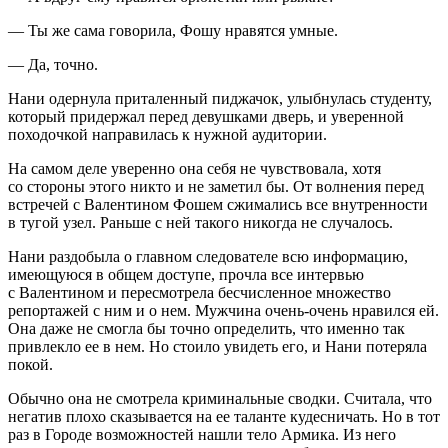
— Ты же сама говорила, Фошу нравятся умные.
— Да, точно.
Нани одернула приталенный пиджачок, улыбнулась студенту,
который придержал перед девушками дверь, и уверенной
походочкой направилась к нужной аудитории.
На самом деле уверенно она себя не чувствовала, хотя
со стороны этого никто и не заметил бы. От волнения перед
встречей с Валентином Фошем сжимались все внутренности
в тугой узел. Раньше с ней такого никогда не случалось.
Нани раздобыла о главном следователе всю информацию,
имеющуюся в общем доступе, прочла все интервью
с Валентином и пересмотрела бесчисленное множество
репортажей с ним и о нем. Мужчина очень-очень нравился ей.
Она даже не смогла бы точно определить, что именно так
привлекло ее в нем. Но стоило увидеть его, и Нани потеряла
покой.
Обычно она не смотрела криминальные сводки. Считала, что
негатив плохо сказывается на ее таланте кудесничать. Но в тот
раз в Городе возможностей нашли тело Армика. Из него