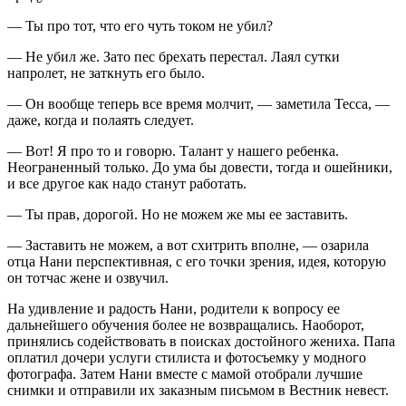
— Ты про тот, что его чуть током не убил?
— Не убил же. Зато пес брехать перестал. Лаял сутки
напролет, не заткнуть его было.
— Он вообще теперь все время молчит, — заметила Тесса, —
даже, когда и полаять следует.
— Вот! Я про то и говорю. Талант у нашего ребенка.
Неограненный только. До ума бы довести, тогда и ошейники,
и все другое как надо станут работать.
— Ты прав, дорогой. Но не можем же мы ее заставить.
— Заставить не можем, а вот схитрить вполне, — озарила
отца Нани перспективная, с его точки зрения, идея, которую
он тотчас жене и озвучил.
На удивление и радость Нани, родители к вопросу ее
дальнейшего обучения более не возвращались. Наоборот,
принялись содействовать в поисках достойного жениха. Папа
оплатил дочери услуги стилиста и фотосъемку у модного
фотографа. Затем Нани вместе с мамой отобрали лучшие
снимки и отправили их заказным письмом в Вестник невест.