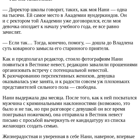
— Директор школы говорит, таких, как моя Нани — одна
на тысячи. Ей самое место в Академии вундеркиндов. Он
и с ректором той Академии уже договорился, если моя
девочка опоздает к началу учебного года, ее все равно
зачислят.
— Если так… Тогда, конечно, помогу, — дошла до Владлена
суть коварного замысла его старинного приятеля.
Как и предполагал редактор, стоило фотографиям Нани
появиться в Вестнике невест, редакцию завалили прошениями
организовать встречу с потенциальной невестой.
К разочарованию перспективных женихов, девушка
оказывалась уже занята, и к радости совсем уж плохоньких
представителей сильного пола — свободна.
Нани выдержала два месяца. После того, как к ней посватался
мужчина с криминальными наклонностями (возможно, это
было и не так, но при разговоре с девушкой он все время
поигрывал ножичком), она отправила в Вестник невест
письмо с просьбой вычеркнуть ее кандидатуру из списка
желающих создать семью.
Жизнерадостная и уверенная в себе Нани, наверное, впервые