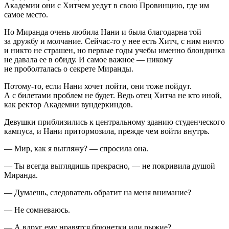
Академии они с Хитчем уедут в свою Провинцию, где им
самое место.
Но Миранда очень любила Нани и была благодарна той
за дружбу и молчание. Сейчас-то у нее есть Хитч, с ним ничто
и никто не страшен, но первые годы учебы именно блондинка
не давала ее в обиду. И самое важное — никому
не проболталась о секрете Миранды.
Потому-то, если Нани хочет пойти, они тоже пойдут.
А с билетами проблем не будет. Ведь отец Хитча не кто иной,
как ректор Академии вундеркиндов.
Девушки приблизились к центральному зданию студенческого
кампуса, и Нани притормозила, прежде чем войти внутрь.
— Мир, как я выгляжу? — спросила она.
— Ты всегда выглядишь прекрасно, — не покривила душой
Миранда.
— Думаешь, следователь обратит на меня внимание?
— Не сомневаюсь.
— А вдруг ему нравятся брюнетки или рыжие?