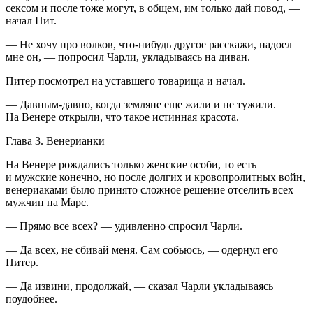
секс
ом и после тоже могут, в общем, им только дай повод, —
начал Пит.
— Не хочу про волков, что-нибудь другое расскажи, надоел
мне он, — попросил Чарли, укладываясь на диван.
Питер посмотрел на уставшего товарища и начал.
— Давным-давно, когда земляне еще жили и не тужили.
На Венере открыли, что такое истинная красота.
Глава 3. Венерианки
На Венере рождались только женские особи, то есть
и мужские конечно, но после долгих и кровопролитных
войн
,
венериаками было принято сложное решение отселить всех
мужчин на Марс.
— Прямо все всех? — удивленно спросил Чарли.
— Да всех, не сбивай меня. Сам собьюсь, — одернул его
Питер.
— Да извини, продолжай, — сказал Чарли укладываясь
поудобнее.