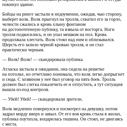
покинул здание.
Бойцы на ринге застыли в недоумении, ожидая, чью сторону,
выберет волк. Волк прыгнул на тролля, схватил его за горло,
челюсти сжались и кровь хлыну фонтаном
на достопочтенную публику, та взвыла от восторга. Ноги
тролля подкосились, и он упал мешком на пол. Кровь
продолжала хлестать. Волк стоял над ним и облизывался.
Шерсть его залило черной кровью тролля, и он стал
практически черным.
— Волк! Волк! — скандировала публика.
Ат
ласк
а застыла в ожидании, она сидела на решетке
на потолке, но отчетливо понимала, что волк легко допрыгнет
и сюда. С хозяином у нее был уговор на пять боев. Тролль
должен был слегка покалечить ее и отпустить, а тут ситуация
вышла из-под контроля.
— Убей! Убей! — скандировали зрители.
Волк медленно повернулся и посмотрел на девушку, потом
задрал морду вверх и завыл. От его воя кровь стыла в жилах,
публика поутихла, воцарилась тишина. Он стоял, не двигаясь
с места.