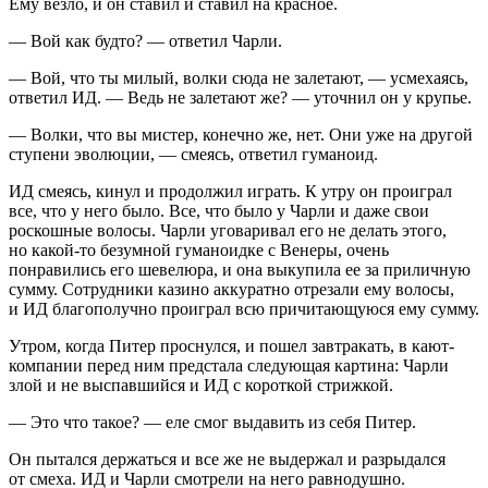
Ему везло, и он ставил и ставил на красное.
— Вой как будто? — ответил Чарли.
— Вой, что ты милый, волки сюда не залетают, — усмехаясь,
ответил ИД. — Ведь не залетают же? — уточнил он у крупье.
— Волки, что вы мистер, конечно же, нет. Они уже на другой
ступени эволюции, — смеясь, ответил гуманоид.
ИД смеясь, кинул и продолжил играть. К утру он проиграл
все, что у него было. Все, что было у Чарли и даже свои
роскошные волосы. Чарли уговаривал его не делать этого,
но какой-то безумной гуманоидке с Венеры, очень
понравились его шевелюра, и она выкупила ее за приличную
сумму. Сотрудники казино аккуратно отрезали ему волосы,
и ИД благополучно проиграл всю причитающуюся ему сумму.
Утром, когда Питер проснулся, и пошел завтракать, в кают-
компании перед ним предстала следующая картина: Чарли
злой и не выспавшийся и ИД с короткой стрижкой.
— Это что такое? — еле смог выдавить из себя Питер.
Он пытался держаться и все же не выдержал и разрыдался
от смеха. ИД и Чарли смотрели на него равнодушно.