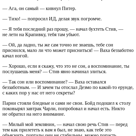
— Ага, он самый — кивнул Питер.
— Тихо! — попросил ИД, делая звук погромче.
— Я тебя последний раз прошу, — начал бухтеть Стив, —
не лети на Крапивку, тебя там убьют.
— Ой, да ладно, ты же сам точно не знаешь, тебе сон
приснился, мало ли что может присниться! — Ваха беззаботно
качал ногой.
— Хорошо, если я скажу, что это не сон, а воспоминание, ты
послушаешь меня? — Стив явно начинал злиться.
— Так сон или воспоминание? — Ваха оставался
беззаботным. — И зачем ты отослал Дезмо по какой-то ерунде,
с каких пор у нас от него секреты?
Парни стояли бледные и сами не свои. Бойд подошел к столу
поковырял завтрак Чарли, попробовал и начал есть. Никто
не обратил на него внимание.
— Милый мой землянин, — начал свою речь Стив — перед
тем как прилететь к вам я был, не знаю, как тебе это
объяснить, порталы они не стабильны, можно попасть