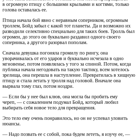
в огромную птицу с большими крыльями и когтями, только
голова оставалась ее.
Птица начала бой явно с неравным соперником, огромным
троллем, Бойд забыл с какой тот планеты. Да и возможно их
разводили селективно специально для таких боев. Тролль был
огромен, до этого он буквально раздавил одного своего
соперника, а другого разорвал пополам.
Сначала девушка погоняла громилу по рингу, она
уворачивалась от его ударов и буквально исчезала в одно
мгновенье, потом появлялась у того за спиной. Потом, когда
публика начала негодовать на такую тактику, всем хотелось
зрелища, она перешла в наступление. Превратилась в хищную
птицу и стала летать у тролля над головой. Вначале она
вырвала тому глаз, потом ноздри.
— Если бы у нее был клюв, она могла бы пробить ему
череп, — с сожалением подумал Бойд, который любил
выбирать себя новое тело для превращения.
Это тело ему очень понравилось, но он не успевал уловить
нюансы.
— Надо позвать ее с собой, пока будем лететь, я изучу ее, —