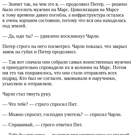
— Значит так, на чем это я, — продолжил Питер, — решено
было отселить мужчин на Марс. Цивилизация на Марсе
к тому времени давно погибла, а инфраструктура осталась
в очень хорошем состоянии, потому что вся она находилась
под землей.
— Да, иди ты? — удивлено воскликнул Чарли.
Питер строго на него посмотрел. Чарли показал, что закрыл
замок на губах и Питер продолжил.
— Так вот сначала они собрали самых воинственных мужчин
и принудительно спровадили их в колонии на Марс. Потом
им это так понравилось, что они стали отправлять всех
подряд. Кто был не согласен, заковывали в наручники,
усыпляли и отправляли.
Чарли стал тянуть руку.
— Что тебе? — строго спросил Пит.
— Можно спросит, господин учитель? — спросил Чарли.
— Спрашивай, — строго ответил Пит.
— Тебе бы еще очки — вылитая моя учительница из средней