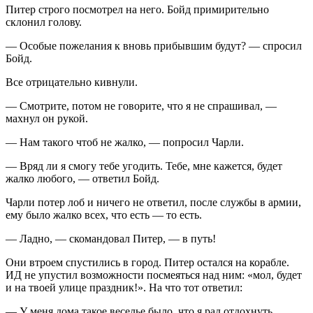
Питер строго посмотрел на него. Бойд примирительно
склонил голову.
— Особые пожелания к вновь прибывшим будут? — спросил
Бойд.
Все отрицательно кивнули.
— Смотрите, потом не говорите, что я не спрашивал, —
махнул он рукой.
— Нам такого чтоб не жалко, — попросил Чарли.
— Вряд ли я смогу тебе угодить. Тебе, мне кажется, будет
жалко любого, — ответил Бойд.
Чарли потер лоб и ничего не ответил, после службы в армии,
ему было жалко всех, что есть — то есть.
— Ладно, — скомандовал Питер, — в путь!
Они втроем спустились в город. Питер остался на корабле.
ИД не упустил возможности посмеяться над ним: «мол, будет
и на твоей улице праздник!». На что тот ответил:
— У меня дома такое веселье было, что я рад отдохнуть.