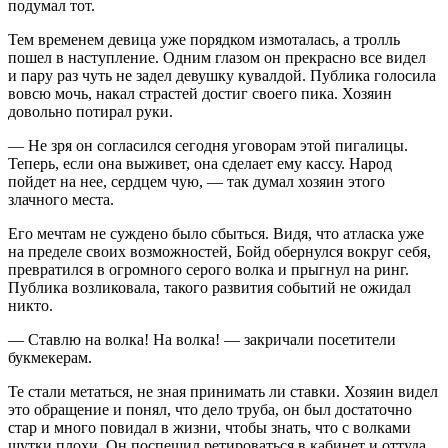
подумал тот.
Тем временем девица уже порядком измоталась, а тролль
пошел в наступление. Одним глазом он прекрасно все видел
и пару раз чуть не задел девушку кувалдой. Публика голосила
вовсю мочь, накал страстей достиг своего пика. Хозяин
довольно потирал руки.
— Не зря он согласился сегодня уговорам этой пигалицы.
Теперь, если она выживет, она сделает ему кассу. Народ
пойдет на нее, сердцем чую, — так думал хозяин этого
злачного места.
Его мечтам не суждено было сбыться. Видя, что ат
ласк
а уже
на пределе своих возможностей, Бойд обернулся вокруг себя,
превратился в огромного серого волка и прыгнул на ринг.
Публика возликовала, такого развития событий не ожидал
никто.
— Ставлю на волка! На волка! — закричали посетители
букмекерам.
Те стали метаться, не зная принимать ли ставки. Хозяин видел
это обращение и понял, что дело труба, он был достаточно
стар и много повидал в жизни, чтобы знать, что с волками
шутки плохи. Он поспешил ретироваться в кабинет и оттуда