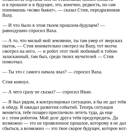
и в прошлое и в будущее, это, конечно, редкость, но сам
понимаешь «всяко быват», — сказал Стив, передразнивая
Ваху.
— И что было в этом твоем прошлом-будущем? —
равнодушно спросил Ваха.
— А то, что милый мой землянин, ты там умер от зверских
пыток, — Стив внимательно смотрел на Ваху, тот молча
смотрел на него, — и робот этот твой любимый и тобою
за
ласк
анный, там был, среди твоих мучителей — Стив
помолчал.
— Ты это с самого начала знал? — спросил Ваха.
Стив кивнул.
— А чего сразу не сказал? — спросил Иван.
— Я был рядом, я контролировал ситуацию, я бы не дал тебя
в обиду. Я ожидал развития событий. Теперь ситуация
меняется, тебе позарез приспичило лететь туда, да еще
и с этим роботом. Мой долг друга тебя предупредить. Да
возможно — это не проявленное прошлое, которому я не дал
сбыться, а возможно — это твое скорое будущее, которое вот-