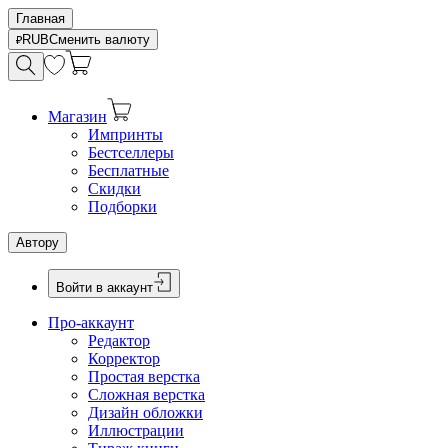
Главная
RUB
Сменить валюту
Магазин
Импринты
Бестселлеры
Бесплатные
Скидки
Подборки
Автору
Войти в аккаунт
Про-аккаунт
Редактор
Корректор
Простая верстка
Сложная верстка
Дизайн обложки
Иллюстрации