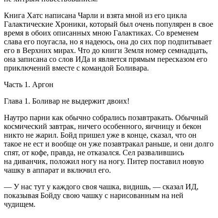
Книга Хатс написана Чарли и взята мной из его цикла
Галактические Хроники, который был очень популярен в свое
время в обоих описанных мною Галактиках. Со временем
слава его поугасла, но я надеюсь, она до сих пор подпитывает
его в Верхних мирах. Что до книги Земля номер сем
надцат
ь,
она записана со слов ИДа и является прямым пересказом его
приключений вместе с командой Боливара.
Часть 1. Аргон
Глава 1. Боливар не выдержит двоих!
Наутро парни как обычно собрались позавтракать. Обычный
космический завтрак, ничего особенного, яичницу и бекон
никто не жарил. Бойд пришел уже в конце, сказал, что он
такое не ест и вообще он уже позавтракал раньше, и они долго
спят, от кофе, правда, не отказался. Сел развалившись
на диванчик, положил ногу на ногу. Питер поставил новую
чашку в аппарат и включил его.
— У нас тут у каждого своя чашка, видишь, — сказал ИД,
показывая Бойду свою чашку с нарисованным на ней
чудищем.