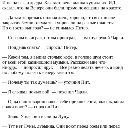
И не патлы, а дреды. Какая-то венерианка купила их. ИД
сказал, что на Венере они были прямо помешаны на красоте.
— Да там творилась полная дичь, хорошо, что всех после
закрытия Земли оттуда эвакуировали на разные планеты.
Но он хоть выиграл? — не унимался Питер.
— Сначала выиграл, потом проиграл, — махнул рукой Чарли.
— Пойдешь спать? — спросил Питер.
— Какой там, я выпил столько кофе, в голове шум стоит
от всей этой казиношной музыки. Расскажи мне что-
нибудь, — попросил друг. — Все равно делать нечего, а Бойд
по любому только к вечеру заявится.
— Почему ты так думаешь? — уточнил Пит.
— Я слышал ночью вой, — пояснил Чарли.
— О, да наш товарищ нашел себе приключения, знаешь, когда
волки воют? — спросил Пит.
— Знаю. У нас они выли на Луну.
— Тут нет Луны, дурында. Они воют перед боем или перед