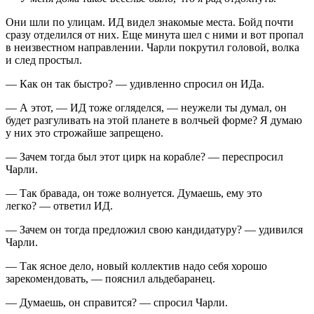
Они шли по улицам. ИД видел знакомые места. Бойд почти
сразу отделился от них. Еще минута шел с ними и вот пропал
в неизвестном направлении. Чарли покрутил головой, волка
и след простыл.
— Как он так быстро? — удивленно спросил он ИДа.
— А этот, — ИД тоже огляделся, — неужели ты думал, он
будет разгуливать на этой планете в волчьей форме? Я думаю
у них это строжайше запрещено.
— Зачем тогда был этот цирк на корабле? — переспросил
Чарли.
— Так бравада, он тоже волнуется. Думаешь, ему это
легко? — ответил ИД.
— Зачем он тогда предложил свою кандидатуру? — удивился
Чарли.
— Так ясное дело, новый коллектив надо себя хорошо
зарекомендовать, — пояснил альдебаранец.
— Думаешь, он справится? — спросил Чарли.