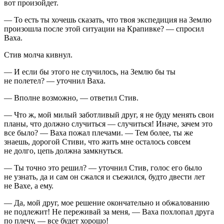
вот произойдет.
— То есть ты хочешь сказать, что твоя экспедиция на Землю
произошла после этой ситуации на Крапивке? — спросил
Ваха.
Стив молча кивнул.
— И если бы этого не случилось, на Землю бы ты
не полетел? — уточнил Ваха.
— Вполне возможно, — ответил Стив.
— Что ж, мой милый заботливый друг, я не буду менять свои
планы, что должно случиться — случиться! Иначе, зачем это
все было? — Ваха пожал плечами. — Тем более, ты же
знаешь, дорогой Стиви, что жить мне осталось совсем
не долго, цепь должна замкнуться.
— Ты точно это решил? — уточнил Стив, голос его было
не узнать, да и сам он сжался и съежился, будто двести лет
не Вахе, а ему.
— Да, мой друг, мое решение окончательно и обжалованию
не подлежит! Не переживай за меня, — Ваха похлопал друга
по плечу, — все будет хорошо!