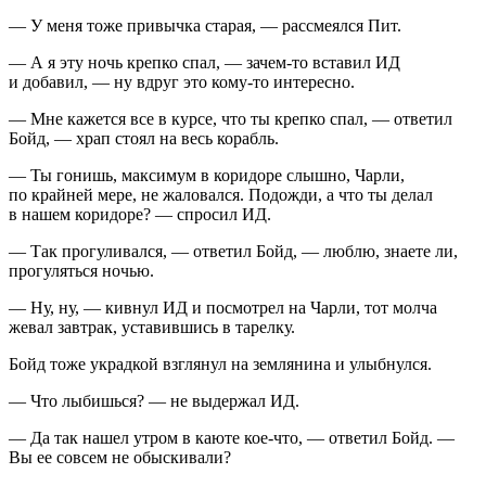
— У меня тоже привычка старая, — рассмеялся Пит.
— А я эту ночь крепко спал, — зачем-то вставил ИД
и добавил, — ну вдруг это кому-то интересно.
— Мне кажется все в курсе, что ты крепко спал, — ответил
Бойд, — храп стоял на весь корабль.
— Ты гонишь, максимум в коридоре слышно, Чарли,
по крайней мере, не жаловался. Подожди, а что ты делал
в нашем коридоре? — спросил ИД.
— Так прогуливался, — ответил Бойд, — люблю, знаете ли,
прогуляться ночью.
— Ну, ну, — кивнул ИД и посмотрел на Чарли, тот молча
жевал завтрак, уставившись в тарелку.
Бойд тоже украдкой взглянул на землянина и улыбнулся.
— Что лыбишься? — не выдержал ИД.
— Да так нашел утром в каюте кое-что, — ответил Бойд. —
Вы ее совсем не обыскивали?