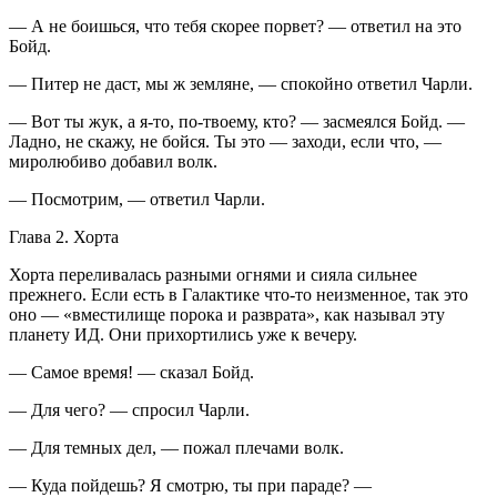
— А не боишься, что тебя скорее порвет? — ответил на это
Бойд.
— Питер не даст, мы ж земляне, — спокойно ответил Чарли.
— Вот ты жук, а я-то, по-твоему, кто? — засмеялся Бойд. —
Ладно, не скажу, не бойся. Ты это — заходи, если что, —
миролюбиво добавил волк.
— Посмотрим, — ответил Чарли.
Глава 2. Хорта
Хорта переливалась разными огнями и сияла сильнее
прежнего. Если есть в Галактике что-то неизменное, так это
оно — «вместилище порока и
разврат
а», как называл эту
планету ИД. Они прихортились уже к вечеру.
— Самое время! — сказал Бойд.
— Для чего? — спросил Чарли.
— Для темных дел, — пожал плечами волк.
— Куда пойдешь? Я смотрю, ты при параде? —