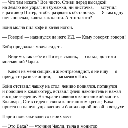
— Что там искать? Все чисто. Стиви перед высадкой
на Землю все убрал: ни бумажки, ни листочка, — вступил
в разговор Питер, чтобы разрядить обстановку. — Я там одну
ночь ночевал, каюта как каюта. А что такого?
Бойд молча пил кофе и качал ногой.
— Говори! — накинулся на него ИД. — Кому говорят, говори!
Бойд продолжал молча сидеть.
— Видимо, так себе из Питера сыщик, — сказал, до этого
молчавший Чарли.
— Какой из меня сыщик, я ж контрабандист, я не ищу — я
прячу, это разные опции, — засмеялся Пит.
Бойд отставил чашку на стол, лениво поднялся, потянулся
и подошел к компьютеру, вставил флеш-накопитель и нажал
воспроизведение. На экране появился капитанский мостик
Боливара, Стив сидел в своем капитанском кресле, Ваха
присел на панель управления и болтал одной ногой в воздухе.
Парни повскакивали со своих мест.
— Это Ваха? — уточнил Чарли, тыча в монитор.