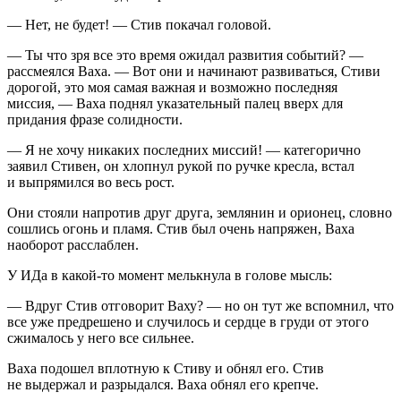
— Нет, не будет! — Стив покачал головой.
— Ты что зря все это время ожидал развития событий? —
рассмеялся Ваха. — Вот они и начинают развиваться, Стиви
дорогой, это моя самая важная и возможно последняя
миссия, — Ваха поднял указательный палец вверх для
придания фразе солидности.
— Я не хочу никаких последних миссий! — категорично
заявил Стивен, он хлопнул рукой по ручке кресла, встал
и выпрямился во весь рост.
Они стояли напротив друг друга, землянин и орионец, словно
сошлись огонь и пламя. Стив был очень напряжен, Ваха
наоборот расслаблен.
У ИДа в какой-то момент мелькнула в голове мысль:
— Вдруг Стив отговорит Ваху? — но он тут же вспомнил, что
все уже предрешено и случилось и сердце в груди от этого
сжималось у него все сильнее.
Ваха подошел вплотную к Стиву и обнял его. Стив
не выдержал и разрыдался. Ваха обнял его крепче.