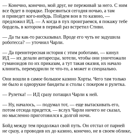
— Конечно, конечно, мой друг, не переживай за него. С ним
все будет в порядке. Порезвиться сегодня ночью, а там
и приведет кого-нибудь. Пойдем вон в то казино, —
предложил ИД. — А когда в пух проиграемся, я покажу тебе
бордель, в котором в первый раз встретил Стиви.
— Да ты как-то рассказывал. Вроде его чуть не задушила
роботесса? — уточнил Чарли.
— Да преинтересная история с этим роботами, — кинул
ИД — их делали антаресцы, хотели, чтобы они уничтожали
гуманоидов по их приказам, а тут такая оказия, их начало
клинить, перемудрили те что-то, а может и специально.
Они вошли в самое большое казино Хорты. Чего там только
не было и однорукие бандиты и столы с покером и рулетка.
— Рулетка! — ИД сразу потащил Чарли к ней.
— Ну, началось, — подумал тот, — еще вытаскивать его,
потом отсюда придется, — вслух Чарли ничего не сказал,
но мысленно приготовился к долгой ночи.
Бойд между тем продолжал свой путь. Он отстал от парней
не сразу, а проводив их до казино, конечно, не в своем облике,