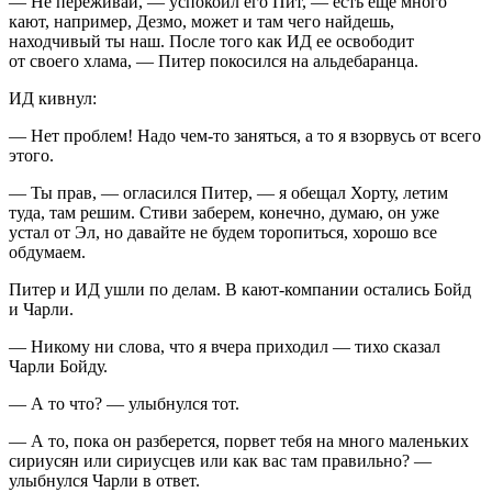
— Не переживай, — успокоил его Пит, — есть еще много
кают, например, Дезмо, может и там чего найдешь,
находчивый ты наш. После того как ИД ее освободит
от своего хлама, — Питер покосился на альдебаранца.
ИД кивнул:
— Нет проблем! Надо чем-то заняться, а то я взорвусь от всего
этого.
— Ты прав, — огласился Питер, — я обещал Хорту, летим
туда, там решим. Стиви заберем, конечно, думаю, он уже
устал от Эл, но давайте не будем торопиться, хорошо все
обдумаем.
Питер и ИД ушли по делам. В кают-компании остались Бойд
и Чарли.
— Никому ни слова, что я вчера приходил — тихо сказал
Чарли Бойду.
— А то что? — улыбнулся тот.
— А то, пока он разберется, порвет тебя на много маленьких
сириусян или сириусцев или как вас там правильно? —
улыбнулся Чарли в ответ.