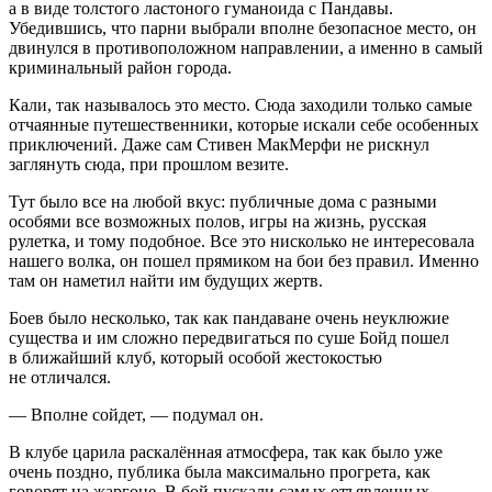
а в виде толстого ластоного гуманоида с Пандавы.
Убедившись, что парни выбрали вполне безопасное место, он
двинулся в противоположном направлении, а именно в самый
криминальный район города.
Кали, так называлось это место. Сюда заходили только самые
отчаянные путешественники, которые искали себе особенных
приключений. Даже сам Стивен МакМерфи не рискнул
заглянуть сюда, при прошлом везите.
Тут было все на любой вкус: публичные дома с разными
особями все возможных полов, игры на жизнь, русская
рулетка, и тому подобное. Все это нисколько не интересовала
нашего волка, он пошел прямиком на бои без правил. Именно
там он наметил найти им будущих жертв.
Боев было несколько, так как пандаване очень неуклюжие
существа и им сложно передвигаться по суше Бойд пошел
в ближайший клуб, который особой жестокостью
не отличался.
— Вполне сойдет, — подумал он.
В клубе царила раскалённая атмосфера, так как было уже
очень поздно, публика была максимально прогрета, как
говорят на жаргоне. В бой пускали самых отъявленных