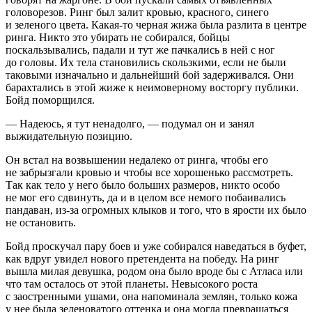
головорезов. Ринг был залит кровью, красного, синего
и зеленого цвета. Какая-то черная жижа была разлита в центре
ринга. Никто это убирать не собирался, бойцы
поскальзывались, падали и тут же пачкались в ней с ног
до головы. Их тела становились скользкими, если не были
таковыми изначально и дальнейший бой задерживался. Они
барахтались в этой жиже к неимоверному восторгу публики.
Бойд поморщился.
— Надеюсь, я тут ненадолго, — подумал он и занял
выжидательную позицию.
Он встал на возвышении недалеко от ринга, чтобы его
не забрызгали кровью и чтобы все хорошенько рассмотреть.
Так как тело у него было больших размеров, никто особо
не мог его сдвинуть, да и в целом все немого побаивались
пандаван, из-за огромных клыков и того, что в ярости их было
не остановить.
Бойд проскучал пару боев и уже собирался наведаться в буфет,
как вдруг увидел нового претендента на победу. На ринг
вышла милая девушка, родом она было вроде бы с Атласа или
что там осталось от этой планеты. Невысокого роста
с заостренными ушами, она напоминала землян, только кожа
у нее была зеленоватого оттенка и она могла превращаться