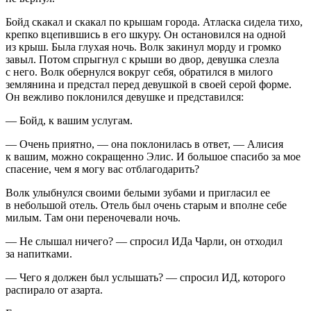
Бойд скакал и скакал по крышам города. Ат
ласк
а сидела тихо,
крепко вцепившись в его шкуру. Он остановился на одной
из крыш. Была глухая ночь. Волк закинул морду и громко
завыл. Потом спрыгнул с крыши во двор, девушка слезла
с него. Волк обернулся вокруг себя, обратился в милого
землянина и предстал перед девушкой в своей серой форме.
Он вежливо поклонился девушке и представился:
— Бойд, к вашим услугам.
— Очень приятно, — она поклонилась в ответ, — Алисия
к вашим, можно сокращенно Элис. И большое спасибо за мое
спасение, чем я могу вас отблагодарить?
Волк улыбнулся своими белыми зубами и пригласил ее
в небольшой отель. Отель был очень старым и вполне себе
милым. Там они переночевали ночь.
— Не слышал ничего? — спросил ИДа Чарли, он отходил
за напитками.
— Чего я должен был услышать? — спросил ИД, которого
распирало от азарта.