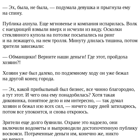
— Эх, была, не была, — подумала девушка и прыгнула ему
на спину.
Публика ахнула. Еще мгновенье и компания испарилась. Волк
с наездницей взмыли вверх и исчезли из виду. Осколки
стеклянного купола на потолке посыпались на ринг
и на лежащего, на нем тролля. Минуту длилась тишина, потом
зрители завизжали:
— Обманщики! Верните наши деньги! Где этот, пройдоха
хозяин?!
Хозяин уже был далеко, по подземному ходу он уже бежал
на другой конец города.
— Эх, какой прибыльный был бизнес, все чинно благородно,
а тут этот. И чего она ему понадобилась? Хотя такая
диковинка, понятное дело и им интересно, — так думал
хозяин и бежал изо всех сил, — ничего пару дней затихарюсь,
потом все упокоится, и снова откроюсь.
Зрители еще долго буянили. Охране это надоело, они
включили водометы и выпроводили достопочтенную публику
восвояси. Потраченные деньги им, конечно же, никто
не вернул.