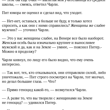
школы, — смеясь, ответил Чарли.
Пит юмора не оценил и сделал вид, что уходит.
— Нет-нет, останься, я больше не буду, я только хотел
спросить, а как они с ними справились? Женщины же слабее
мужчин? — уточнил Чарли.
— Это у вас женщины слабее, на Венере все было наоборот.
Женская особь была изначально крупнее и выносливее
мужской и да, как и на Земле — умнее, — пояснил Питер.-
Можно я продолжу?
Чарли кивнул, по лицу его было видно, что ему очень
интересно.
— Так вот, тех, кто отказывался, они отправляли силой, либо
уничтожали, — Пит строго посмотрел на Чарли, тот молчал,
но делал большие глаза. — Что?
— Прямо геноцид какой-то, — возмутился Чарли.
— А разве то, что вы творили с женщинами на Земле
не геноцид? — удивился Питер.