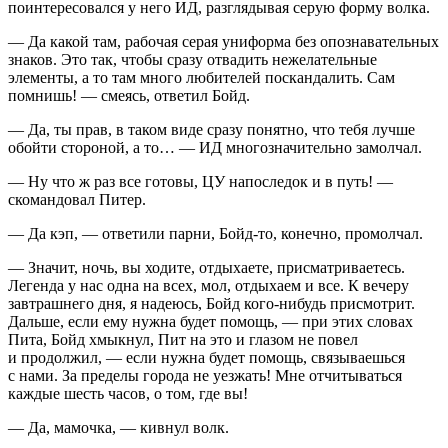
поинтересовался у него ИД, разглядывая серую форму волка.
— Да какой там, рабочая серая униформа без опознавательных
знаков. Это так, чтобы сразу отвадить нежелательные
элементы, а то там много любителей поскандалить. Сам
помнишь! — смеясь, ответил Бойд.
— Да, ты прав, в таком виде сразу понятно, что тебя лучше
обойти стороной, а то… — ИД многозначительно замолчал.
— Ну что ж раз все готовы, ЦУ напоследок и в путь! —
скомандовал Питер.
— Да кэп, — ответили парни, Бойд-то, конечно, промолчал.
— Значит, ночь, вы ходите, отдыхаете, присматриваетесь.
Легенда у нас одна на всех, мол, отдыхаем и все. К вечеру
завтрашнего дня, я надеюсь, Бойд кого-нибудь присмотрит.
Дальше, если ему нужна будет помощь, — при этих словах
Пита, Бойд хмыкнул, Пит на это и глазом не повел
и продолжил, — если нужна будет помощь, связываешься
с нами. За пределы города не уезжать! Мне отчитываться
каждые шесть часов, о том, где вы!
— Да, мамочка, — кивнул волк.