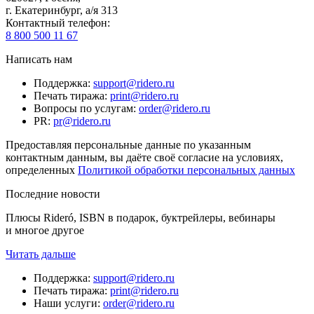
г. Екатеринбург, а/я 313
Контактный телефон
:
8 800 500 11 67
Написать нам
Поддержка
:
support@ridero.ru
Печать тиража
:
print@ridero.ru
Вопросы по услугам
:
order@ridero.ru
PR
:
pr@ridero.ru
Предоставляя персональные данные по указанным
контактным данным, вы даёте своё согласие на условиях,
определенных
Политикой обработки персональных данных
Последние новости
Плюсы Rideró, ISBN в подарок, буктрейлеры, вебинары
и многое другое
Читать дальше
Поддержка
:
support@ridero.ru
Печать тиража
:
print@ridero.ru
Наши услуги
:
order@ridero.ru