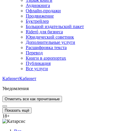
Тираж книги
Аудиокнига
Офлайн-продажи
Продвижение
Буктрейлер
Большой издательский пакет
Rideró для бизнеса
Юридический советник
Дополнительные услуги
Расшифровка текста
Перевод
Книги в аэропортах
Публикация
Все услуги
Кабинет
Кабинет
Уведомления
Отметить все как прочитанные
Показать ещё
18
+