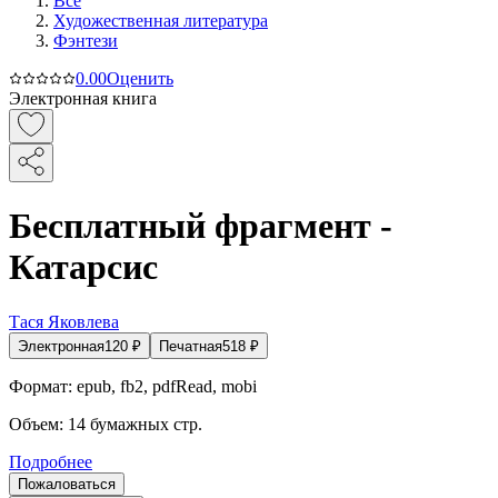
Все
Художественная литература
Фэнтези
0.0
0
Оценить
Электронная книга
Бесплатный фрагмент -
Катарсис
Тася Яковлева
Электронная
120
₽
Печатная
518
₽
Формат:
epub, fb2, pdfRead, mobi
Объем:
14
бумажных стр.
Подробнее
Пожаловаться