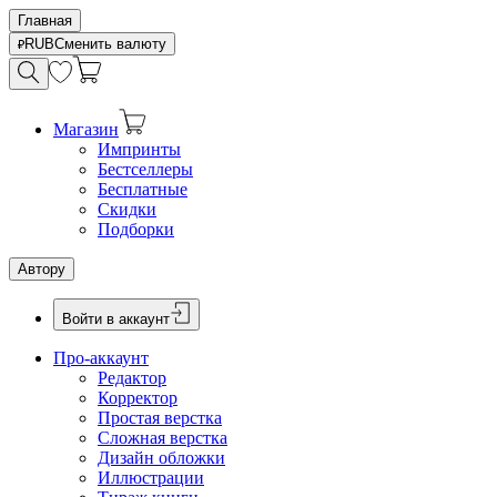
Главная
RUB
Сменить валюту
Магазин
Импринты
Бестселлеры
Бесплатные
Скидки
Подборки
Автору
Войти в аккаунт
Про-аккаунт
Редактор
Корректор
Простая верстка
Сложная верстка
Дизайн обложки
Иллюстрации