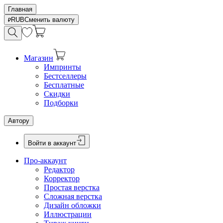
Главная
RUB
Сменить валюту
Магазин
Импринты
Бестселлеры
Бесплатные
Скидки
Подборки
Автору
Войти в аккаунт
Про-аккаунт
Редактор
Корректор
Простая верстка
Сложная верстка
Дизайн обложки
Иллюстрации