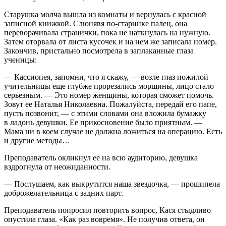
Старушка молча вышла из комнаты и вернулась с красной
записной книжкой. Слюнявя по-старинке палец, она
переворачивала странички, пока не наткнулась на нужную.
Затем оторвала от листа кусочек и на нем же записала номер.
Закончив, пристально посмотрела в заплаканные глаза
ученицы:
— Кассиопея, запомни, что я скажу, — возле глаз пожилой
учительницы еще глубже прорезались морщины, лицо стало
серьезным. — Это номер женщины, которая сможет помочь.
Зовут ее Наталья Николаевна. Пожалуйста, передай его папе,
пусть позвонит, — с этими словами она вложила бумажку
в ладонь девушки. Ее прикосновение было приятным. —
Мама ни в коем случае не должна ложиться на операцию. Есть
и другие методы…
Преподаватель окликнул ее на всю аудиторию, девушка
вздрогнула от неожиданности.
— Послушаем, как выкрутится наша звездочка, — прошипела
доброжелательница с задних парт.
Преподаватель попросил повторить вопрос, Кася стыдливо
опустила глаза. «
Как раз вовремя».
Не получив ответа, он