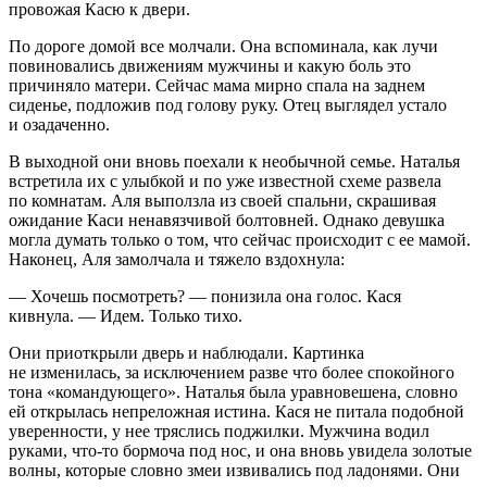
провожая Касю к двери.
По дороге домой все молчали. Она вспоминала, как лучи
повиновались движениям мужчины и какую боль это
причиняло матери. Сейчас мама мирно спала на заднем
сиденье, подложив под голову руку. Отец выглядел устало
и озадаченно.
В выходной они вновь поехали к необычной семье. Наталья
встретила их с улыбкой и по уже известной схеме развела
по комнатам. Аля выползла из своей спальни, скрашивая
ожидание Каси ненавязчивой болтовней. Однако девушка
могла думать только о том, что сейчас происходит с ее мамой.
Наконец, Аля замолчала и тяжело вздохнула:
— Хочешь посмотреть? — понизила она голос. Кася
кивнула. — Идем. Только тихо.
Они приоткрыли дверь и наблюдали. Картинка
не изменилась, за исключением разве что более спокойного
тона «командующего». Наталья была уравновешена, словно
ей открылась непреложная истина. Кася не питала подобной
уверенности, у нее тряслись поджилки. Мужчина водил
руками, что-то бормоча под нос, и она вновь увидела золотые
волны, которые словно змеи извивались под ладонями. Они