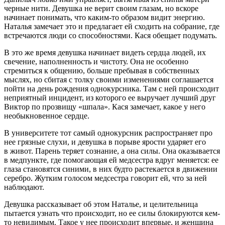
черные нити. Девушка не верит своим глазам, но вскоре
начинает понимать, что каким-то образом видит энергию.
Наталья замечает это и предлагает ей сходить на собрание, где
встречаются люди со способностями. Кася обещает подумать.
В это же время девушка начинает видеть сердца людей, их
свечение, наполненность и чистоту. Она не особенно
стремиться к общению, больше пребывая в собственных
мыслях, но сбитая с толку своими изменениями соглашается
пойти на день рождения однокурсника. Там с ней происходит
неприятный инцидент, из которого ее выручает лучший друг
Виктор по прозвищу «шпала». Кася замечает, какое у него
необыкновенное сердце.
В университете тот самый однокурсник распространяет про
нее грязные слухи, и девушка в порыве ярости ударяет его
в живот. Парень теряет сознание, а она силы. Она оказывается
в медпункте, где помогающая ей медсестра вдруг меняется: ее
глаза становятся синими, в них будто растекается в движении
серебро. Жутким голосом медсестра говорит ей, что за ней
наблюдают.
Девушка рассказывает об этом Наталье, и целительница
пытается узнать что происходит, но ее силы блокируются кем-
то невидимым. Такое у нее происходит впервые, и женщина