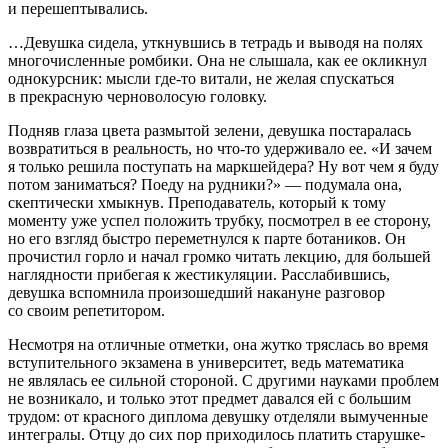
и перешептывались.
…Девушка сидела, уткнувшись в тетрадь и выводя на полях
многочисленные ромбики. Она не слышала, как ее окликнул
однокурсник: мысли где-то витали, не желая спускаться
в прекрасную черноволосую головку.
Подняв глаза цвета размытой зелени, девушка постаралась
возвратиться в реальность, но что-то удерживало ее. «
И зачем
я только решила поступать на маркшейдера? Ну вот чем я буду
потом заниматься? Поеду на рудники?» — подумала она,
скептически хмыкнув.
Преподаватель, который к тому
моменту уже успел положить трубку, посмотрел в ее сторону,
но его взгляд быстро переметнулся к парте ботаников. Он
прочистил горло и начал громко читать лекцию, для большей
наглядности прибегая к жестикуляции. Расслабившись,
девушка вспомнила произошедший накануне разговор
со своим репетитором.
Несмотря на отличные отметки, она жутко тряслась во время
вступительного экзамена в университет, ведь математика
не являлась ее сильной стороной. С другими науками проблем
не возникало, и только этот предмет давался ей с большим
трудом: от красного диплома девушку отделяли вымученные
интегралы. Отцу до сих пор приходилось платить старушке-