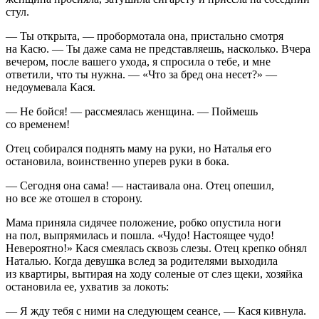
стул.
— Ты открыта, — пробормотала она, пристально смотря
на Касю. — Ты даже сама не представляешь, насколько. Вчера
вечером, после вашего ухода, я спросила о тебе, и мне
ответили, что ты нужна. — «
Что за бред она несет?» —
недоумевала Кася.
—
Не бойся! — рассмеялась женщина. — Поймешь
со временем!
Отец собирался поднять маму на руки, но Наталья его
остановила, воинственно уперев руки в бока.
— Сегодня она сама! — настаивала она. Отец опешил,
но все же отошел в сторону.
Мама приняла сидячее положение, робко опустила ноги
на пол, выпрямилась и пошла. «
Чудо! Настоящее чудо!
Невероятно!»
Кася смеялась сквозь слезы. Отец крепко обнял
Наталью. Когда девушка вслед за родителями выходила
из квартиры, вытирая на ходу соленые от слез щеки, хозяйка
остановила ее, ухватив за локоть:
— Я жду тебя с ними на следующем сеансе, — Кася кивнула.