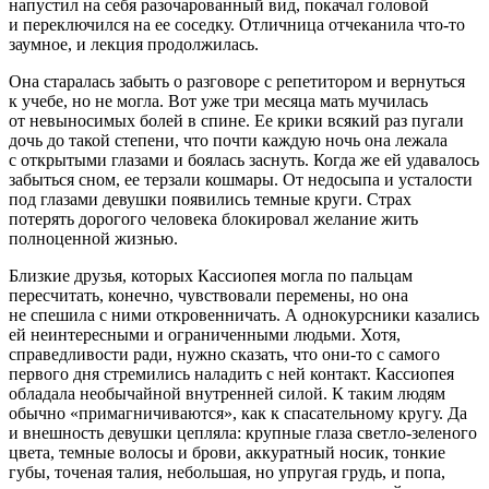
напустил на себя разочарованный вид, покачал головой
и переключился на ее соседку. Отличница отчеканила что-то
заумное, и лекция продолжилась.
Она старалась забыть о разговоре с репетитором и вернуться
к учебе, но не могла. Вот уже три месяца мать мучилась
от невыносимых болей в спине. Ее крики всякий раз пугали
дочь до такой степени, что почти каждую ночь она лежала
с открытыми глазами и боялась заснуть. Когда же ей удавалось
забыться сном, ее терзали кошмары. От недосыпа и усталости
под глазами девушки появились темные круги. Страх
потерять дорогого человека блокировал желание жить
полноценной жизнью.
Близкие друзья, которых Кассиопея могла по пальцам
пересчитать, конечно, чувствовали перемены, но она
не спешила с ними откровенничать. А однокурсники казались
ей неинтересными и ограниченными людьми. Хотя,
справедливости ради, нужно сказать, что они-то с самого
первого дня стремились наладить с ней контакт. Кассиопея
обладала необычайной внутренней силой. К таким людям
обычно «примагничиваются», как к спасательному кругу. Да
и внешность девушки цепляла: крупные глаза светло-зеленого
цвета, темные волосы и брови, аккуратный носик, тонкие
губы, точеная талия, небольшая, но упругая грудь, и попа,