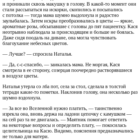
и проникали сквозь макушку в голову. В какой-то момент они
стали рассыпаться на искорки, скопились и посыпались
с потолка — тогда мама шумно выдохнула и радостно
заулыбалась. Затем искры преобразовались в цветы — яркие,
ароматные розы, обсыпавшие с головы до пят пациентку. Кася
неотрывно наблюдала за происходящим и больше не боялась.
Даже сидя поодаль на диване, она могла чувствовать
благоухание небесных цветов.
— Лучше? — спросила Наталья.
— Да, с-с-спасибо, — заикалась мама. Не моргая, Кася
смотрела в ее сторону, созерцая поочередно растворявшиеся
в воздухе цветы.
Наталья утерла со лба пот, села за стол, сделала в толстой
тетради какие-то пометки. Наклонив голову, она несколько раз
шумно вздохнула.
— За все во Вселенной нужно платить, — таинственно
изрекла она, вновь держа на ладони цепочку с камушком —
на сей раз та не двигалась. — Маятник помогает ответить
на некоторые вопросы и определить плату, — покосилась
целительница на Касю. Видимо, пояснения предназначались
не только для матери.