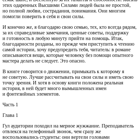
этих одаренных Высшими Силами людей была не простой,
но полной любви, сострадания, понимания. Они многим
помогли поверить в себя и свои силы.
И конечно же, я благодарю свою семью, тех, кто всегда рядом,
за их справедливые замечания, ценные советы, поддержку
и готовность в любую минуту прийти на помощь. Итак,
благодарности розданы, но прежде чем приступить к чтению
самой истории, хочу предупредить тебя, читатель: в романе
описываются вещи, которые человеку без помощи опытного
мастера делать не следует. Это опасно.
В книге говорится о движении, примыкать к которому я
не советую. Лучше рассчитывать на свои силы и иметь свою
точку зрения. И хотя в основу книги положена реальная
история, в ней будет много вымышленных имен
и фэнтезийных элементов.
Часть 1
Глава 1
Гул аудитории походил на мерное жужжание. Преподаватель
отвлекся на телефонный звонок, чем сразу же
воспользовались студенты: они вертели головами