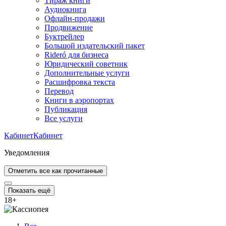
Тираж книги
Аудиокнига
Офлайн-продажи
Продвижение
Буктрейлер
Большой издательский пакет
Rideró для бизнеса
Юридический советник
Дополнительные услуги
Расшифровка текста
Перевод
Книги в аэропортах
Публикация
Все услуги
Кабинет
Кабинет
Уведомления
Отметить все как прочитанные
Показать ещё
18
+