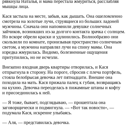
рявкнула Наталья, и мама перестала жмуриться, расслабляя
мышцы лица.
Кася застыла на месте, забыв, как дышать. Она ошеломленно
смотрела на золотые лучи, струящиеся из больших ладоней
мужчины. Сначала они напомнили девушке солнечных
зайчиков, возникших из-за долгого контакта зрачка с солнцем.
Но вскоре обрели краски и удлинились. Волнообразно они
скользили по комнате, пронизывая пространство солнечным
светом, а мужчина направлял лучи на спину мамы. Она
изредка жмурилась. Видимо, болезненные ощущения
притупились, но не исчезли.
Внезапно входная дверь квартиры отворилась, и Кася
отпрыгнула в сторону. На пороге, сбросив с плеча портфель,
стояла белобрысая девочка лет пятнадцати. Внешне она
походила на мать. Кася прижала палец к губам, возвращаясь
на кухню. Девочка переоделась в пижамные штаны и кофту
и присоединилась к ней.
— Я тоже, бывает, подглядываю, — прошептала она
заговорщически и подмигнула. — «
Вот так новости», —
подумала Кася, искренне улыбаясь.
—
Аля, — представилась девочка.