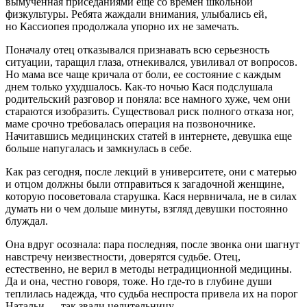
вымученная приседаниями еще со времен школьной
физкультуры. Ребята жаждали внимания, улыбались ей,
но Кассиопея продолжала упорно их не замечать.
Поначалу отец отказывался признавать всю серьезность
ситуации, таращил глаза, отнекивался, увиливал от вопросов.
Но мама все чаще кричала от боли, ее состояние с каждым
днем только ухудшалось. Как-то ночью Кася подслушала
родительский разговор и поняла: все намного хуже, чем они
стараются изобразить. Существовал риск полного отказа ног,
маме срочно требовалась операция на позвоночнике.
Начитавшись медицинских статей в интернете, девушка еще
больше напугалась и замкнулась в себе.
Как раз сегодня, после лекций в университете, они с матерью
и отцом должны были отправиться к загадочной женщине,
которую посоветовала старушка. Кася нервничала, не в силах
думать ни о чем дольше минуты, взгляд девушки постоянно
блуждал.
Она вдруг осознала: пара последняя, после звонка они шагнут
навстречу неизвестности, доверятся судьбе. Отец,
естественно, не верил в методы нетрадиционной медицины.
Да и она, честно говоря, тоже. Но где-то в глубине души
теплилась надежда, что судьба неспроста привела их на порог
Натальи — так звали целительницу.