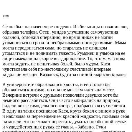
***
Сеанс был назначен через неделю. Из больницы названивали,
обрывая телефон. Отец, увидев улучшение самочувствия
больной, отложил операцию, но врачи никак не могли
угомониться и грозили необратимыми последствиями. Мама
могла передвигаться сама, но старалась не слишком
утомляться и не поднимать тяжести. Румянец и улыбка на ее
лице намекали на скорое выздоровление. То, что мама снова
могла ходить, не испытывая болей, было чудом. Кася
чувствовала себя по-настоящему счастливой впервые
за долгие месяцы. Казалось, будто за спиной выросли крылья.
В университете образовались хвосты, и ей стоило бы
обложиться книгами, но она не могла усидеть на месте.
Вечерние встречи с друзьями позволяли девушке хотя бы
немного расслабиться. Они часто выбирались на природу,
сидели возле самодельного костра, подбрасывая сухие ветки.
В одну из таких посиделок Кася, крутя бокал с
вином
в руке
и наблюдая за перемещением красной жидкости, поймала себя
на мысли, что не может перестать думать о необычной семье
и чудодейственных руках ее главы. «
Забавно. Руки