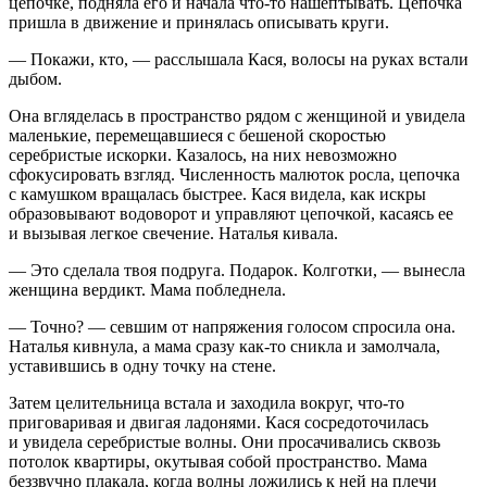
цепочке, подняла его и начала что-то нашептывать. Цепочка
пришла в движение и принялась описывать круги.
— Покажи, кто, — расслышала Кася, волосы на руках встали
дыбом.
Она вгляделась в пространство рядом с женщиной и увидела
маленькие, перемещавшиеся с бешеной скоростью
серебристые искорки. Казалось, на них невозможно
сфокусировать взгляд. Численность малюток росла, цепочка
с камушком вращалась быстрее. Кася видела, как искры
образовывают водоворот и управляют цепочкой, касаясь ее
и вызывая легкое свечение. Наталья кивала.
— Это сделала твоя подруга. Подарок. Колготки, — вынесла
женщина вердикт. Мама побледнела.
— Точно? — севшим от напряжения голосом спросила она.
Наталья кивнула, а мама сразу как-то сникла и замолчала,
уставившись в одну точку на стене.
Затем целительница встала и заходила вокруг, что-то
приговаривая и двигая ладонями. Кася сосредоточилась
и увидела серебристые волны. Они просачивались сквозь
потолок квартиры, окутывая собой пространство. Мама
беззвучно плакала, когда волны ложились к ней на плечи