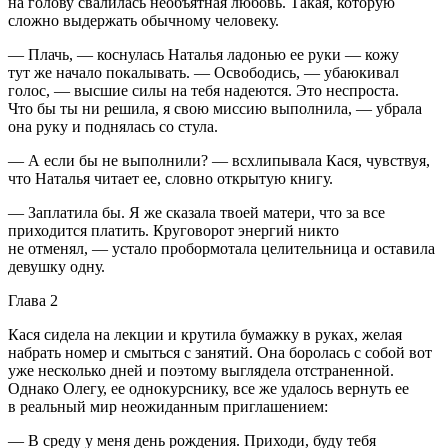
на голову свалилась необъятная любовь. Такая, которую
сложно выдержать обычному человеку.
— Плачь, — коснулась Наталья ладонью ее руки — кожу
тут же начало покалывать. — Освободись, — убаюкивал
голос, — высшие силы на тебя надеются. Это неспроста.
Что бы ты ни решила, я свою миссию выполнила, — убрала
она руку и поднялась со стула.
— А если бы не выполнили? — всхлипывала Кася, чувствуя,
что Наталья читает ее, словно открытую книгу.
— Заплатила бы. Я же сказала твоей матери, что за все
приходится платить. Круговорот энергий никто
не отменял, — устало пробормотала целительница и оставила
девушку одну.
Глава 2
Кася сидела на лекции и крутила бумажку в руках, желая
набрать номер и смыться с занятий. Она боролась с собой вот
уже несколько дней и поэтому выглядела отстраненной.
Однако Олегу, ее однокурснику, все же удалось вернуть ее
в реальный мир неожиданным приглашением:
— В среду у меня день рождения. Приходи, буду тебя