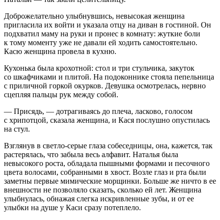
Доброжелательно улыбнувшись, невысокая женщина
пригласила их войти и указала отцу на диван в гостиной. Он
подхватил маму на руки и пронес в комнату: жуткие боли
к тому моменту уже не давали ей ходить самостоятельно.
Касю женщина провела в кухню.
Кухонька была крохотной: стол и три стульчика, закуток
со шкафчиками и плитой. На подоконнике стояла пепельница
с приличной горкой окурков. Девушка осмотрелась, нервно
сцепляя пальцы рук между собой.
— Присядь, — дотрагиваясь до плеча, ласково, голосом
с хрипотцой, сказала женщина, и Кася послушно опустилась
на стул.
Взглянув в светло-серые глаза собеседницы, она, кажется, так
растерялась, что забыла весь алфавит. Наталья была
невысокого роста, обладала пышными формами и песочного
цвета волосами, собранными в хвост. Возле глаз и рта были
заметны первые мимические морщинки. Больше же ничто в ее
внешности не позволяло сказать, сколько ей лет. Женщина
улыбнулась, обнажая слегка искривленные зубы, и от ее
улыбки на душе у Каси сразу потеплело.