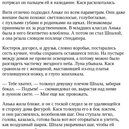
потрясал он пальцем ей в назидание. Кася расхохоталась.
Витя отлично подходил Аньке по всем параметрам. Они даже
внешне были похожи: светловолосые, голубоглазые,
с пухлыми губами и родинками на щеках. Незнакомцы
принимали их за родственников. В младших классах Анька
была в него безответно влюблена. А потом он стал Шпалой,
а она резала словцом похлеще стендапера.
Костерок догорел, и друзья, словно воробьи, постарались
сесть кучнее, чтобы сохранить оставшееся тепло. На пустыре
между домов не провели освещения, а потому можно было
разглядеть частичку звездного неба. Луна убывала. Кася
сравнила ее с женщиной, выставившей из-под платья
оголившуюся ножку, и глупо захихикала.
— Тебе хватит, — толкнул девушку плечом Шпала, забирая
бокал. — Подъем! — скомандовал он, вырастая над ними
в лунном свете. — Мне еще вас провожать.
Анька жила ближе, и он с тоской следил за ее удаляющейся
в сторону дома фигурой. Кася толкнула его в бок локтем,
и они рассмеялись, возобновляя шаг. Она ступала легко,
голова, казалась, готова была вот-вот оторваться и улететь,
как воздушный шарик. Шпала укорачивал шаг, чтобы ей