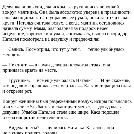
Девушка вновь увидела искры, закрутившиеся воронкой
вокруг маятника. Она была абсолютно уверена в правдивости
слов женщины: кто-то управлял ее рукой, пока та отсчитывала
круги. Наталья считала вслух, а когда маятник остановился,
назвала сумму. Мама, благодарная за подарок небес —
исцеление, коротко кивнула и, спотыкаясь, вышла в коридор.
Наталья посмотрела на девушку и предложила:
— Садись. Посмотрим, что тут у тебя, — тепло улыбнулась
женщина.
— Не стоит, — в груди девушки клокотал страх, она
принялась ерзать на месте.
— Трусишка, — все еще улыбалась Наталья. — И не скажешь,
что недавно справилась со смертью. — Кася вытаращила глаза
и открыла рот.
Вокруг женщины был разреженный воздух, искры появлялись
и исчезали. «
Улыбается и сканирует меня», — догадалась
девушка.
Улыбка Натальи стала еще шире. Кася подошла
и села напротив целительницы.
— Видела цветы? — щурилась Наталья. Казалось, она
не в силах поднять головы.