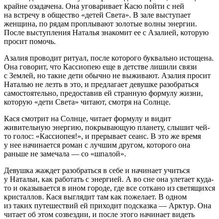
крайне озадачена. Она уговаривает Касю пойти с ней
на встречу в общество «детей Света». В зале выступает
женщина, по рядам проплывают золотые волны энергии.
После выступления Наталья знакомит ее с Азалией, которую
просит помочь.
Азалия проводит ритуал, после которого буквально истощена.
Она говорит, что Кассиопею еще в детстве лишили связи
с Землей, но такие дети обычно не выживают. Азалия просит
Наталью не лезть в это, и предлагает девушке разобраться
самостоятельно, предоставив ей странную формулу жизни,
которую «дети Света» читают, смотря на Солнце.
Кася смотрит на Солнце, читает формулу и видит
живительную энергию, покрывающую планету, слышит чей-
то голос: «Кассиопея!», и прерывает сеанс. В это же время
у нее начинается роман с лучшим другом, которого она
раньше не замечала — со «шпалой».
Девушка жаждет разобраться в себе и начинает учиться
у Натальи, как работать с энергией. А во сне она улетает куда-
то и оказывается в ином городе, где все соткано из светящихся
кристаллов. Кася выглядит там как пожелает. В одном
из таких путешествий ей приходит подсказка — Арктур. Она
читает об этом созвездии, и после этого начинает видеть