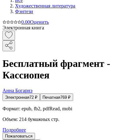
Все
Художественная литература
Фэнтези
0.0
0
Оценить
Электронная книга
Бесплатный фрагмент -
Кассиопея
Анна Богарнэ
Электронная
72
₽
Печатная
769
₽
Формат:
epub, fb2, pdfRead, mobi
Объем:
214
бумажных стр.
Подробнее
Пожаловаться