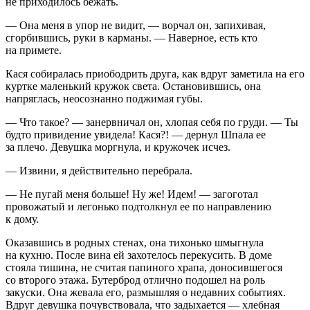
не приходилось бежать.
— Она меня в упор не видит, — ворчал он, запихивая,
сгорбившись, руки в карманы. — Наверное, есть кто
на примете.
Кася собиралась приободрить друга, как вдруг заметила на его
куртке маленький кружок света. Остановившись, она
напряглась, неосознанно поджимая губы.
— Что такое? — занервничал он, хлопая себя по груди. — Ты
будто привидение увидела! Кася?! — дернул Шпала ее
за плечо. Девушка моргнула, и кружочек исчез.
— Извини, я действительно перебрала.
— Не пугай меня больше! Ну же! Идем! — загоготал
провожатый и легонько подтолкнул ее по направлению
к дому.
Оказавшись в родных стенах, она тихонько шмыгнула
на кухню. После вина ей захотелось перекусить. В доме
стояла тишина, не считая папиного храпа, доносившегося
со второго этажа. Бутерброд отлично подошел на роль
закуски. Она жевала его, размышляя о недавних событиях.
Вдруг девушка почувствовала, что задыхается — хлебная