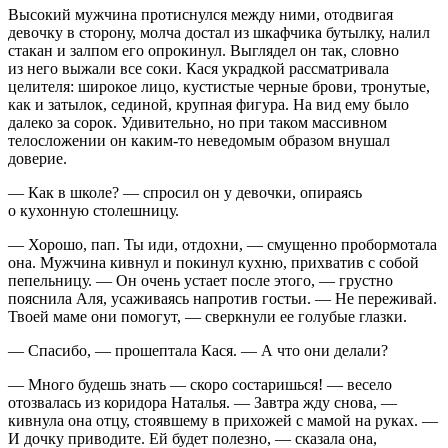
Высокий мужчина протиснулся между ними, отодвигая
девочку в сторону, молча достал из шкафчика бутылку, налил
стакан и залпом его опрокинул. Выглядел он так, словно
из него выжали все соки. Кася украдкой рассматривала
целителя: широкое лицо, кустистые черные брови, тронутые,
как и затылок, сединой, крупная фигура. На вид ему было
далеко за сорок. Удивительно, но при таком массивном
телосложении он каким-то неведомым образом внушал
доверие.
— Как в школе? — спросил он у девочки, опираясь
о кухонную столешницу.
— Хорошо, пап. Ты иди, отдохни, — смущенно пробормотала
она. Мужчина кивнул и покинул кухню, прихватив с собой
пепельницу. — Он очень устает после этого, — грустно
пояснила Аля, усаживаясь напротив гостьи. — Не переживай.
Твоей маме они помогут, — сверкнули ее голубые глазки.
— Спасибо, — прошептала Кася. — А что они делали?
— Много будешь знать — скоро состаришься! — весело
отозвалась из коридора Наталья. — Завтра жду снова, —
кивнула она отцу, стоявшему в прихожей с мамой на руках. —
И дочку приводите. Ей будет полезно, — сказала она,