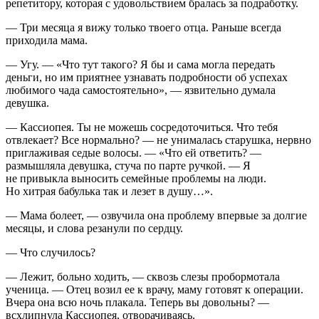
репетитору, которая с удовольствием бралась за подработку.
— Три месяца я вижу только твоего отца. Раньше всегда
приходила мама.
— Угу. — «
Что тут такого? Я бы и сама могла передать
деньги, но им приятнее узнавать подробности об успехах
любимого чада самостоятельно», — язвительно думала
девушка.
—
Кассиопея. Ты не можешь сосредоточиться. Что тебя
отвлекает? Все нормально? — не унималась старушка, нервно
приглаживая седые волосы. — «
Что ей ответить? —
размышляла девушка, стуча по парте ручкой. — Я
не привыкла выносить семейные проблемы на люди.
Но хитрая бабулька так и лезет в душу…».
—
Мама болеет, — озвучила она проблему впервые за долгие
месяцы, и слова резанули по сердцу.
— Что случилось?
— Лежит, больно ходить, — сквозь слезы пробормотала
ученица. — Отец возил ее к врачу, маму готовят к операции.
Вчера она всю ночь плакала. Теперь вы довольны? —
всхлипнула Кассиопея, отворачиваясь.