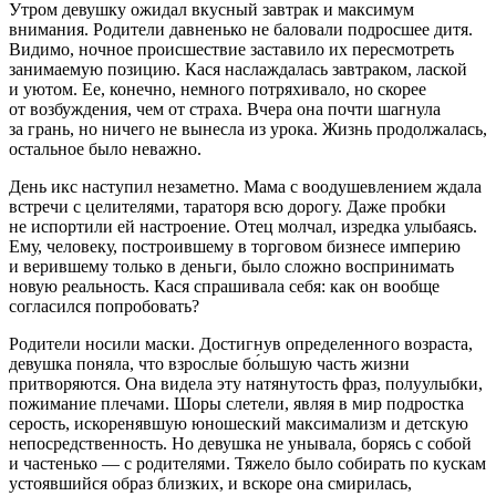
Утром девушку ожидал вкусный завтрак и максимум
внимания. Родители давненько не баловали подросшее дитя.
Видимо, ночное происшествие заставило их пересмотреть
занимаемую позицию. Кася наслаждалась завтраком, лаской
и уютом. Ее, конечно, немного потряхивало, но скорее
от возбуждения, чем от страха. Вчера она почти шагнула
за грань, но ничего не вынесла из урока. Жизнь продолжалась,
остальное было неважно.
День икс наступил незаметно. Мама с воодушевлением ждала
встречи с целителями, тараторя всю дорогу. Даже пробки
не испортили ей настроение. Отец молчал, изредка улыбаясь.
Ему, человеку, построившему в торговом бизнесе империю
и верившему только в деньги, было сложно воспринимать
новую реальность. Кася спрашивала себя: как он вообще
согласился попробовать?
Родители носили маски. Достигнув определенного возраста,
девушка поняла, что взрослые бо́льшую часть жизни
притворяются. Она видела эту натянутость фраз, полуулыбки,
пожимание плечами. Шоры слетели, являя в мир
подрост
ка
серость, искоренявшую юношеский максимализм и детскую
непосредственность. Но девушка не унывала, борясь с собой
и частенько — с родителями. Тяжело было собирать по кускам
устоявшийся образ близких, и вскоре она смирилась,