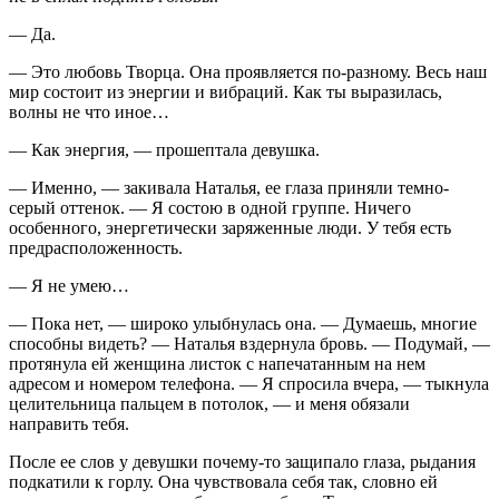
— Да.
— Это любовь Творца. Она проявляется по-разному. Весь наш
мир состоит из энергии и вибраций. Как ты выразилась,
волны не что иное…
— Как энергия, — прошептала девушка.
— Именно, — закивала Наталья, ее глаза приняли темно-
серый оттенок. — Я состою в одной группе. Ничего
особенного, энергетически заряженные люди. У тебя есть
предрасположенность.
— Я не умею…
— Пока нет, — широко улыбнулась она. — Думаешь, многие
способны видеть? — Наталья вздернула бровь. — Подумай, —
протянула ей женщина листок с напечатанным на нем
адресом и номером телефона. — Я спросила вчера, — тыкнула
целительница пальцем в потолок, — и меня обязали
направить тебя.
После ее слов у девушки почему-то защипало глаза, рыдания
подкатили к горлу. Она чувствовала себя так, словно ей