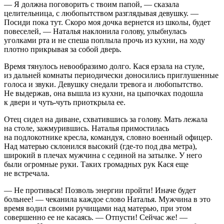
— Я должна поговорить с твоим папой, — сказала
целительница, с любопытством разглядывая девушку. —
Посиди пока тут. Скоро моя дочка вернется из школы, будет
повеселей, — Наталья наклонила голову, улыбнулась
уголками рта и не спеша поплыла прочь из кухни, на ходу
плотно прикрывая за собой дверь.
Время тянулось невообразимо долго. Кася ерзала на стуле,
из дальней комнаты периодически доносились приглушенные
голоса и звуки. Девушку снедали тревога и любопытство.
Не выдержав, она вышла из кухни, на цыпочках подошла
к двери и чуть-чуть приоткрыла ее.
Отец сидел на диване, схватившись за голову. Мать лежала
на столе, зажмурившись. Наталья примостилась
на подлокотнике кресла, командуя, словно военный офицер.
Над матерью склонился высокий (где-то под два метра),
широкий в плечах мужчина с сединой на затылке. У него
были огромные руки. Таких громадных рук Кася еще
не встречала.
— Не противься! Позволь энергии пройти! Иначе будет
больнее! — чеканила каждое слово Наталья. Мужчина в это
время водил своими ручищами над матерью, при этом
совершенно ее не касаясь. — Отпусти! Сейчас же! —