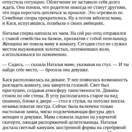
отпустила ситуацию. Облегчение не заставило себя долго
ждать. Она поняла, что родители никогда не станут другими,
что пора перестать цепляться за прошлое. Это отрезвило ее.
Семейные споры прекратились. Ну а потом заболела мама,
и Кася, испугавшись, позабыла о своих амбициях.
Наталья сперва напоила их чаем. На сей раз отец отправился
с главой семейства на балкон, прихватив с собой пепельницу.
Женщина же повела маму в комнату. Сегодня стол не служил
местом выуживания золотистых, потемневших волн,
а использовался по назначению.
— Садись, — сказала Наталья маме, указывая на стул. — И ты
найди себе место, — бросила она девушке.
Кася расположилась на диване. У нее появилась возможность
разглядеть комнату, она завертела головой. Свет был
приглушен, создавая атмосферу таинственности. Диваны
стояли по обе стены. В углу располагалось старое на вид
пианино, ближе к двери — стол и стулья, на потолке висела
незамысловатая люстра. Сейчас была включена только
настольная лампа, мягко подсвечивающая фигуры двух
женщин и девушки. Мама сложила ладони на узорчатой
скатерти, ожидая распоряжений целительницы. Наталья
достала светлый камушек заостренной формы на серебряной