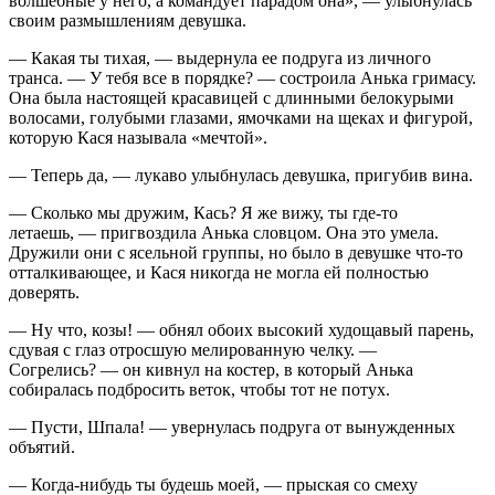
волшебные у него, а командует парадом она», — улыбнулась
своим размышлениям девушка.
— Какая ты тихая, — выдернула ее подруга из личного
транса. — У тебя все в порядке? — состроила Анька гримасу.
Она была настоящей красавицей с длинными белокурыми
волосами, голубыми глазами, ямочками на щеках и фигурой,
которую Кася называла «мечтой».
— Теперь да, — лукаво улыбнулась девушка, пригубив вина.
— Сколько мы дружим, Кась? Я же вижу, ты где-то
летаешь, — пригвоздила Анька словцом. Она это умела.
Дружили они с ясельной группы, но было в девушке что-то
отталкивающее, и Кася никогда не могла ей полностью
доверять.
— Ну что, козы! — обнял обоих высокий худощавый парень,
сдувая с глаз отросшую мелированную челку. —
Согрелись? — он кивнул на костер, в который Анька
собиралась подбросить веток, чтобы тот не потух.
— Пусти, Шпала! — увернулась подруга от вынужденных
объятий.
— Когда-нибудь ты будешь моей, — прыская со смеху