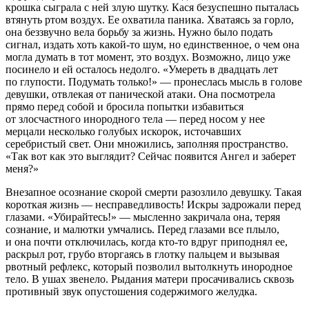
крошка сыграла с ней злую шутку. Кася безуспешно пыталась
втянуть ртом воздух. Ее охватила паника. Хватаясь за горло,
она беззвучно вела борьбу за жизнь. Нужно было подать
сигнал, издать хоть какой-то шум, но единственное, о чем она
могла думать в тот момент, это воздух. Возможно, лицо уже
посинело и ей осталось недолго. «
Умереть в двадцать лет
по глупости. Подумать только!» — пронеслась мысль в голове
девушки, отвлекая от панической атаки.
Она посмотрела
прямо перед собой и бросила попытки избавиться
от злосчастного инородного тела — перед носом у нее
мерцали несколько голубых искорок, источавших
серебристый свет. Они множились, заполняя пространство.
«
Так вот как это выглядит? Сейчас появится Ангел и заберет
меня?»
Внезапное осознание скорой смерти разозлило девушку. Такая
короткая жизнь — несправедливость! Искры задрожали перед
глазами. «
Убирайтесь!» — мысленно закричала она, теряя
сознание, и малютки умчались.
Перед глазами все плыло,
и она почти отключилась, когда кто-то вдруг приподнял ее,
раскрыл рот, грубо вторгаясь в глотку пальцем и вызывая
рвотный рефлекс, который позволил вытолкнуть инородное
тело. В ушах звенело. Рыдания матери просачивались сквозь
противный звук опустошения содержимого желудка.