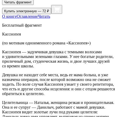
Читать фрагмент
Купить
электронную — 72 ₽
О книге
Оглавление
Читать
Бесплатный фрагмент
Кассиопея
(по мотивам одноименного романа «Кассиопея»)
Кассиопея — задумчивая девушка с темными волосами
и удивительными зелеными глазами. У нее богатые родители,
приличный дом, студенческая жизнь, и двое лучших друзей
со времен школы.
Девушка не находит себе места, ведь ее мама больна, и уже
назначена операция, после которой возможно она не сможет
ходить. По воле случая Кассиопея узнает у своего репетитора,
что есть и другие способы исцеления: и они с отцом решаются
обратиться к целителю.
Целительница — Наталья, женщина резкая и проницательная.
Она и ее супруг — Данилыч, работают с мамой девушки.
Кассиопея видит золотые лучи под руками целителя:
Данилыч ловко ими управляет, вытягивая из спины матери