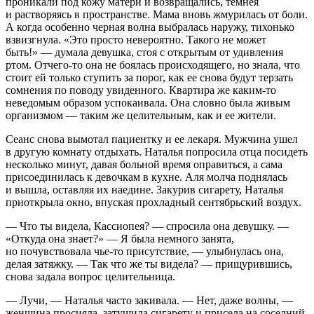
проникали под кожу матери и возвращались, темнея
и растворяясь в пространстве. Мама вновь жмурилась от боли.
А когда особенно черная волна выбралась наружу, тихонько
взвизгнула. «
Это просто невероятно. Такого не может
быть!» — думала девушка, стоя с открытым от удивления
ртом.
Отчего-то она не боялась происходящего, но знала, что
стоит ей только ступить за порог, как ее снова будут терзать
сомнения по поводу увиденного. Квартира же каким-то
неведомым образом успокаивала. Она словно была живым
организмом — таким же целительным, как и ее жители.
Сеанс снова вымотал пациентку и ее лекаря. Мужчина ушел
в другую комнату отдыхать. Наталья попросила отца посидеть
несколько минут, давая больной время оправиться, а сама
присоединилась к девочкам в кухне. Аля молча поднялась
и вышла, оставляя их наедине. Закурив
сигар
ету, Наталья
приоткрыла окно, впуская прохладный сентябрьский воздух.
— Что ты видела, Кассиопея? — спросила она девушку. —
«
Откуда она знает?» —
Я была немного занята,
но почувствовала чье-то присутствие, — улыбнулась она,
делая затяжку. — Так что же ты видела? — прищурившись,
снова задала вопрос целительница.
— Лучи, — Наталья часто закивала. — Нет, даже волны, —
женщина просияла, затушила
сигар
ету и присела на соседний