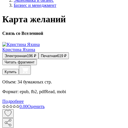
Экономика и бизнес
Бизнес и менеджмент
Карта желаний
Связь со Вселенной
Кристина Яхина
Электронная
196
₽
Печатная
619
₽
Читать фрагмент
Купить
Объем:
34
бумажных стр.
Формат:
epub, fb2, pdfRead, mobi
Подробнее
0.0
0
Оценить