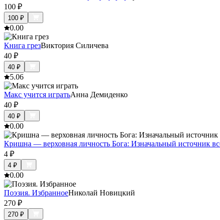
100
₽
100
₽
0.0
0
Книга грез
Виктория Силичева
40
₽
40
₽
5.0
6
Макс учится играть
Анна Демиденко
40
₽
40
₽
0.0
0
Кришна — верховная личность Бога: Изначальный источник вс
4
₽
4
₽
0.0
0
Поэзия. Избранное
Николай Новицкий
270
₽
270
₽