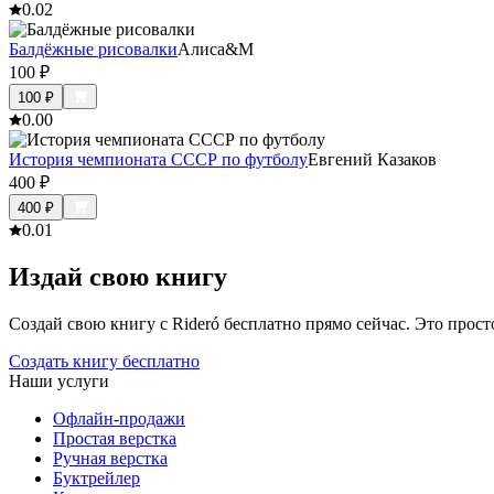
0.0
2
Балдёжные рисовалки
Алиса&M
100
₽
100
₽
0.0
0
История чемпионата СССР по футболу
Евгений Казаков
400
₽
400
₽
0.0
1
Издай свою книгу
Создай свою книгу с Rideró бесплатно прямо сейчас. Это просто,
Создать книгу бесплатно
Наши услуги
Офлайн-продажи
Простая верстка
Ручная верстка
Буктрейлер