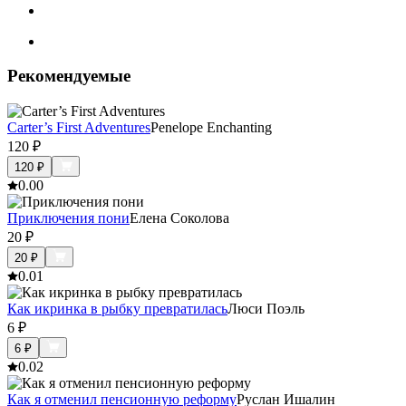
Рекомендуемые
Carter’s First Adventures
Penelope Enchanting
120
₽
120
₽
0.0
0
Приключения пони
Елена Соколова
20
₽
20
₽
0.0
1
Как икринка в рыбку превратилась
Люси Поэль
6
₽
6
₽
0.0
2
Как я отменил пенсионную реформу
Руслан Ишалин