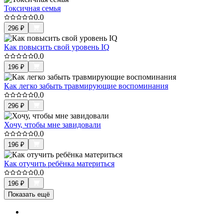
Токсичная семья
0.0
296
₽
Как повысить свой уровень IQ
0.0
196
₽
Как легко забыть травмирующие воспоминания
0.0
296
₽
Хочу, чтобы мне завидовали
0.0
196
₽
Как отучить ребёнка материться
0.0
196
₽
Показать ещё