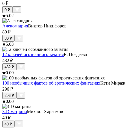
0
₽
0
₽
5.0
2
Александрия
Виктор Никифоров
80
₽
80
₽
5.0
3
12 ключей осознанного зачатия
Е. Поздеева
432
₽
432
₽
0.0
0
100 необычных фактов об эротических фантазиях
Кэти Мираж
296
₽
296
₽
0.0
0
3-D матрица
Михаил Харламов
40
₽
40
₽