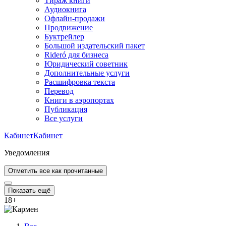
Тираж книги
Аудиокнига
Офлайн-продажи
Продвижение
Буктрейлер
Большой издательский пакет
Rideró для бизнеса
Юридический советник
Дополнительные услуги
Расшифровка текста
Перевод
Книги в аэропортах
Публикация
Все услуги
Кабинет
Кабинет
Уведомления
Отметить все как прочитанные
Показать ещё
18
+