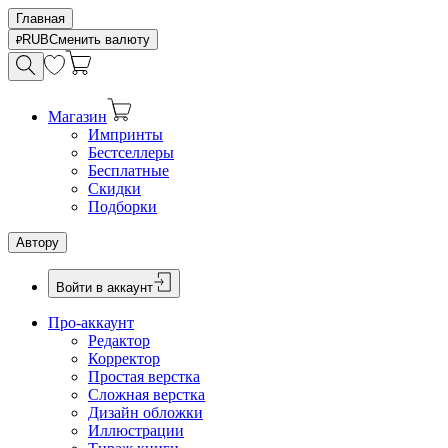
Главная
RUB
Сменить валюту
Магазин
Импринты
Бестселлеры
Бесплатные
Скидки
Подборки
Автору
Войти в аккаунт
Про-аккаунт
Редактор
Корректор
Простая верстка
Сложная верстка
Дизайн обложки
Иллюстрации