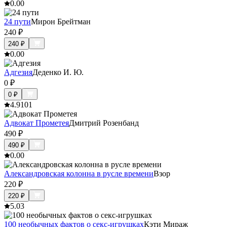
0.0
0
24 пути
Мирон Брейтман
240
₽
240
₽
0.0
0
Адгезия
Деденко И. Ю.
0
₽
0
₽
4.9
101
Адвокат Прометея
Дмитрий Розенбанд
490
₽
490
₽
0.0
0
Александровская колонна в русле времени
Взор
220
₽
220
₽
5.0
3
100 необычных фактов о секс-игрушках
Кэти Мираж