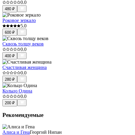
0.0
480
₽
Роковое зеркало
5.0
600
₽
Сквозь толщу веков
0.0
400
₽
Счастливая женщина
0.0
280
₽
Кольцо Одина
0.0
200
₽
Рекомендуемые
Алиса и Гена
Георгий Нипан