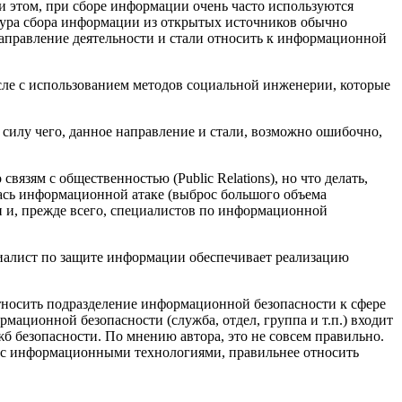
 этом, при сборе информации очень часто используются
дура сбора информации из открытых источников обычно
е направление деятельности и стали относить к информационной
сле с использованием методов социальной инженерии, которые
силу чего, данное направление и стали, возможно ошибочно,
ям с общественностью (Public Relations), но что делать,
ась информационной атаке (выброс большого объема
и и, прежде всего, специалистов по информационной
иалист по защите информации обеспечивает реализацию
тносить подразделение информационной безопасности к сфере
ационной безопасности (служба, отдел, группа и т.п.) входит
жб безопасности. По мнению автора, это не совсем правильно.
ый с информационными технологиями, правильнее относить