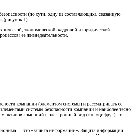
безопасности (по сути, одну из составляющих), связанную
 (рисунок 1).
хнической, экономической, кадровой и юридической
роцессов) ее жизнедеятельности.
пасности компании (элементом системы) и рассматривать ее
 элементами системы безопасности компании и наиболее тесно
м активов компаний в электронный вид (т.н. «цифру»), то,
синонима — это
«защита информации»
. Защита информации