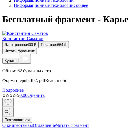
Информационные технологии
Информационные технологии: общее
Бесплатный фрагмент - Карье
Константин Саматов
Электронная
400
₽
Печатная
664
₽
Читать фрагмент
Купить
Объем:
62
бумажных стр.
Формат:
epub, fb2, pdfRead, mobi
Подробнее
0.0
0
Оценить
Пожаловаться
О книге
отзывы
Оглавление
Читать фрагмент