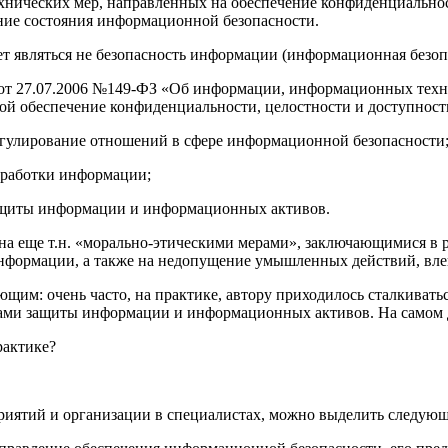
ехнических мер, направленных на обеспечение конфиденциально
ние состояния информационной безопасности.
т являться не безопасность информации (информационная безоп
на от 27.07.2006 №149-ФЗ «Об информации, информационных те
ой обеспечение конфиденциальности, целостности и доступност
егулирование отношений в сфере информационной безопасности
работки информации;
защиты информации и информационных активов
.
на еще т.н. «морально-этическими мерами», заключающимися в 
нформации, а также на недопущение умышленных действий, вл
им: очень часто, на практике, автору приходилось сталкиватьс
тами защиты информации и информационных активов. На самом де
рактике?
приятий и организации в специалистах, можно выделить следую