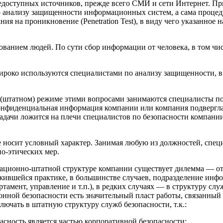
оступных источников, прежде всего СМИ и сети Интернет. При
о анализу защищенности информационных систем, а сама проце
ния на проникновение (Penetration Test), в виду чего указанно
ванием людей. По сути сбор информации от человека, в том чи
ироко используются специалистами по анализу защищенности, в 
татном) режиме этими вопросами занимаются специалисты по связ
 конфиденциальная информация компании или компания подвергл
адачи ложится на плечи специалистов по безопасности компани
 носит условный характер. Занимая любую из должностей, спец
о-этических мер.
зационно-штатной структуре компании существует дилемма — о
вшейся практике, в большинстве случаев, подразделение информ
амент, управление и т.п.), в редких случаях — в структуру слу
ионной безопасности есть значительный пласт работы, связанн
лючать в штатную структуру служб безопасности, т.к.:
асность является частью корпоративной безопасности;