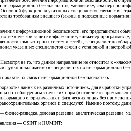
равление обеспечения информационной безопасности, его пред
 информационной безопасности», «аналитик», «эксперт по инф
. Основной функционал указанных специалистов связан с выст
етствия требованиям внешнего (законы и подзаконные норматив
чения информационной безопасности, его представители обычн
 по технической защите информации», «инженер-программист»,
ищенности компьютерных систем и сетей», «специалист по обн
онал указанных специалистов связан с установкой и настройко
Несмотря на то, что данное направление не относится к «класс
ный функционал именно в специалистах по информационной без
ы показать их связь с информационной безопасностью.
р и обработка данных из различных источников, для выработки 
кона и с соблюдением этических норм (в отличие от промышлен
нформацию о юридических и физических лицах без применения 
воохранительных органов и спецслужб. Именно поэтому, данный
бизнес-разведка, деловая разведка, аналитическая разведка, ма
правления — OSINT и HUMINT: