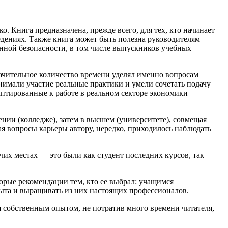
. Книга предназначена, прежде всего, для тех, кто начинает
дениях. Также книга может быть полезна руководителям
онной безопасности, в том числе выпускников учебных
начительное количество времени уделял именно вопросам
нимали участие реальные практики и умели сочетать подачу
аптированные к работе в реальном секторе экономики
ении (колледже), затем в высшем (университете), совмещая
я вопросы карьеры автору, нередко, приходилось наблюдать
чих местах — это были как студент последних курсов, так
оторые рекомендации тем, кто ее выбрал: учащимся
опыта и выращивать из них настоящих профессионалов.
я собственным опытом, не потратив много времени читателя,