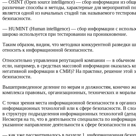
—
OSINT (Open source intelligence)
— сбор информации из общед
различные способы и методы, характерные для мероприятий п
является одной из начальных стадий так называемого тестирова
безопасности.
—
HUMINT (Human intelligence)
— сбор информации с использо
широко используется при тестировании на проникновение.
Таким образом, видим, что методики конкурентной разведки ш
относить к информационной безопасности.
Относительно управления репутацией компании — в обычном (ш
если, например, в средствах массовой информации оказалась
негативной информации в СМИ)? На практике, решение этой з
безопасности.
Вышеприведенное деление по мерам и должностям, конечно же
комплекса правовых, организационных, технических и моральн
С точки зрения места информационной безопасности в органи
информационных технологий или к сфере безопасности. В сложи
в структуру подразделения информационных технологий (департ
Несмотря на то, что в деятельности специалиста по информац
указанное направление деятельности к сфере безопасности и вк
— как уже рассматривалось в разделе 1, информационная безоп