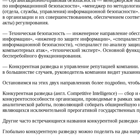
—
Организационно-правовая безопасность
— менеджерское нап
по информационной безопасности», «менеджер по методологии
(отдела, службы, управления) информационной безопасности»
в организации и их совершенствованием, обеспечением соотв
акты) регулирования.
—
Техническая безопасность
— инженерное направление обеспе
информации», «инженер по защите информации», «специалист
информационной безопасности), «специалист по анализу защ
компьютерных атак», «технический эксперт». Основной функци
бесперебойного функционирования.
—
Конкурентная разведка и управление репутацией компании.
в большинстве случаев, руководитель компании видит указан
Остановимся на этих двух направлениях более подробно, чтоб
Конкурентная разведка
(англ. Competitive Intelligence) — сбо
конкурентоспособности организации, проводимые в рамках за
аналитической работы, позволяющий собирать об
ширн
ейшую и
являющихся исключительной прерогативой государственных пра
Другие часто встречающиеся названия конкурентной разведки — 
Глобально конкурентную разведку можно поделить на два на