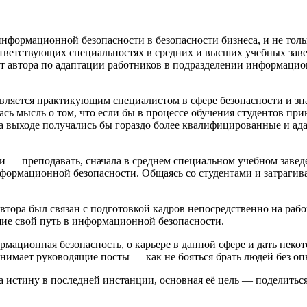
нформационной безопасности в безопасности бизнеса, и не только
тветствующих специальностях в средних и высших учебных заве
пыт автора по адаптации работников в подразделении информаци
 является практикующим специалистом в сфере безопасности и з
сь мысль о том, что если бы в процессе обучения студентов при
на выходе получались бы гораздо более квалифицированные и ад
еи — преподавать, сначала в среднем специальном учебном завед
формационной безопасности. Общаясь со студентами и затрагива
тора был связан с подготовкой кадров непосредственно на рабо
ие свой путь в информационной безопасности.
формационная безопасность, о карьере в данной сфере и дать нек
занимает руководящие посты — как не бояться брать людей без 
а истину в последней инстанции, основная её цель — поделитьс