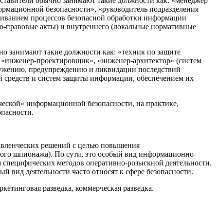
ставители обычно занимают такие должности как: «менеджер
ормационной безопасности», «руководитель подразделения
раиванием процессов безопасной обработки информации
но-правовые акты) и внутреннего (локальные нормативные
о занимают такие должности как: «техник по защите
 «инженер-проектировщик», «инженер-архитектор» (систем
аружению, предупреждению и ликвидации последствий
й средств и систем защиты информации, обеспечением их
ической» информационной безопасности, на практике,
опасности.
управленческих решений с целью повышения
ного шпионажа)
. По сути, это особый вид информационно-
специфических методов оперативно-розыскной деятельности,
 вид деятельности часто относят к сфере безопасности.
ркетинговая разведка, коммерческая разведка.