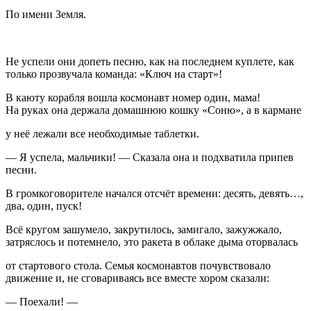
По имени Земля.
Не успели они допеть песню, как на последнем куплете, как
только прозвучала команда: «Ключ на старт»!
В каюту корабля вошла космонавт номер один, мама!
На руках она держала домашнюю кошку «Соню», а в кармане
у неё лежали все необходимые таблетки.
— Я успела, мальчики! — Сказала она и подхватила припев
песни.
В громкоговорителе начался отсчёт времени: десять, девять…,
два, один, пуск!
Всё кругом зашумело, закрутилось, замигало, зажужжало,
затряслось и потемнело, это ракета в облаке дыма оторвалась
от стартового стола. Семья космонавтов почувствовало
движение и, не сговариваясь все вместе хором сказали:
— Поехали! —