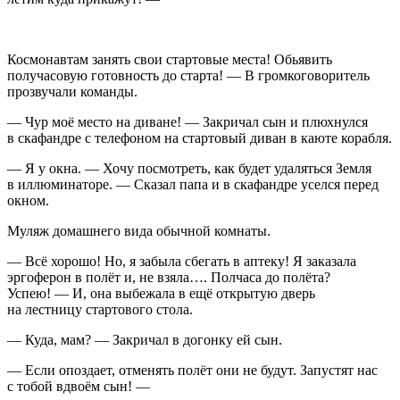
Космонавтам занять свои стартовые места! Обьявить
получасовую готовность до старта! — В громкоговоритель
прозвучали команды.
— Чур моё место на диване! — Закричал сын и плюхнулся
в скафандре с телефоном на стартовый диван в каюте корабля.
— Я у окна. — Хочу посмотреть, как будет удаляться Земля
в иллюминаторе. — Сказал папа и в скафандре уселся перед
окном.
Муляж домашнего вида обычной комнаты.
— Всё хорошо! Но, я забыла сбегать в аптеку! Я заказала
эргоферон в полёт и, не взяла…. Полчаса до полёта?
Успею! — И, она выбежала в ещё открытую дверь
на лестницу стартового стола.
— Куда, мам? — Закричал в догонку ей сын.
— Если опоздает, отменять полёт они не будут. Запустят нас
с тобой вдвоём сын! —