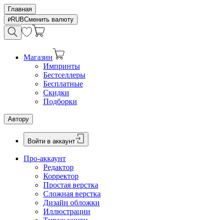
Главная
RUB
Сменить валюту
Магазин
Импринты
Бестселлеры
Бесплатные
Скидки
Подборки
Автору
Войти в аккаунт
Про-аккаунт
Редактор
Корректор
Простая верстка
Сложная верстка
Дизайн обложки
Иллюстрации