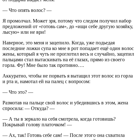
— Что опять волос? —
Я промолчал. Может зря, потому что следом получил набор
предложений от «готовь сам», до «ищи себе другую хозяйку,
лысую» или не ври!
Наверное, это меня и зацепило. Когда, уже подьедая
последние ложки супа ко мне в рот попадает ещё один волос
жены, который я чуть не проглотил весь и случайно, зацепил
пальцами стал вытаскивать на её глазах, прямо из своего
горла. Фу! Мне было так противно….
Аккуратно, чтобы не порвать я вытащил этот волос из горла
и рта и, намотал ей на палец с вопросом:
— Что это? —
Размотав на пальце свой волос и убедившись в этом, жена
спросила: — Откуда? —
— А ты в зеркало на себя смотрела, когда готовишь?
Покрывай голову платочком! —
— Ах, так! Готовь себе сам! — После этого она схватила