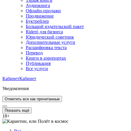
Тираж книги
Аудиокнига
Офлайн-продажи
Продвижение
Буктрейлер
Большой издательский пакет
Rideró для бизнеса
Юридический советник
Дополнительные услуги
Расшифровка текста
Перевод
Книги в аэропортах
Публикация
Все услуги
Кабинет
Кабинет
Уведомления
Отметить все как прочитанные
Показать ещё
18
+