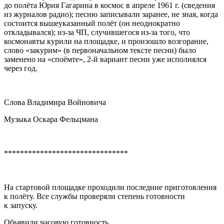
до полёта Юрия Гагарина в космос в апреле 1961 г. (сведения
из журналов радио); песню записывали заранее, не зная, когда
состоится вышеуказанный полёт (он неоднократно
откладывался); из-за ЧП, случившегося из-за того, что
космонавты курили на площадке, и произошло возгорание,
слово «закурим» (в первоначальном тексте песни) было
заменено на «споёмте», 2-й вариант песни уже исполнялся
через год.
Слова Владимира Войновича
Музыка Оскара Фельцмана
*******************************
На стартовой площадке проходили последние приготовления
к полёту. Все службы проверяли степень готовности
к запуску.
Обьявили часовую готовность.