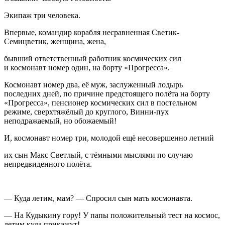
Экипаж три человека.
Впервые, командир корабля несравненная Светик-
Семицветик, женщина, жена,
бывший ответственный работник космических сил
и космонавт номер один, на борту «Прогресса».
Космонавт номер два, её муж, заслуженный лодырь
последних дней, по причине предстоящего полёта на борту
«Прогресса», пенсионер космических сил в постельном
режиме, сверхтяжёлый до круглого, Винни-пух
неподражаемый, но обожаемый!
И, космонавт номер три, молодой ещё несовершенно летний
их сын Макс Светлый, с тёмными мыслями по случаю
непредвиденного полёта.
— Куда летим, мам? — Спросил сын мать космонавта.
— На Кудыкину гору! У папы положительный тест на космос,
летим куда прикажут! —