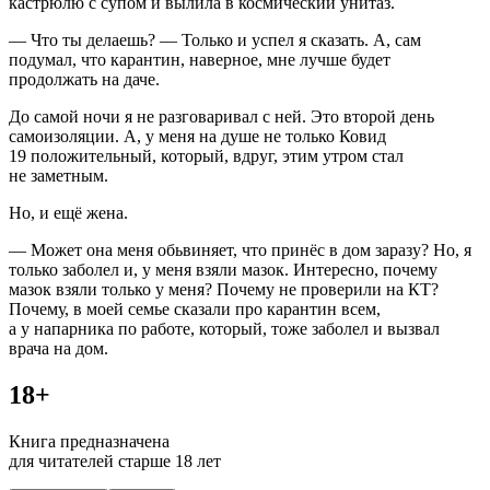
кастрюлю с супом и вылила в космический унитаз.
— Что ты делаешь? — Только и успел я сказать. А, сам
подумал, что карантин, наверное, мне лучше будет
продолжать на даче.
До самой ночи я не разговаривал с ней. Это второй день
самоизоляции. А, у меня на душе не только Ковид
19 положительный, который, вдруг, этим утром стал
не заметным.
Но, и ещё жена.
— Может она меня обьвиняет, что принёс в дом заразу? Но, я
только заболел и, у меня взяли мазок. Интересно, почему
мазок взяли только у меня? Почему не проверили на КТ?
Почему, в моей семье сказали про карантин всем,
а у напарника по работе, который, тоже заболел и вызвал
врача на дом.
18+
Книга предназначена
для читателей старше 18 лет