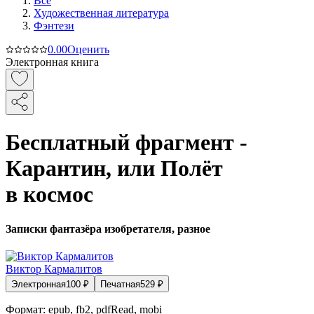
Все
Художественная литература
Фэнтези
0.0
0
Оценить
Электронная книга
Бесплатный фрагмент -
Карантин, или Полёт
в космос
Записки фантазёра изобретателя, разное
Виктор Кармалитов
Электронная
100
₽
Печатная
529
₽
Формат:
epub, fb2, pdfRead, mobi