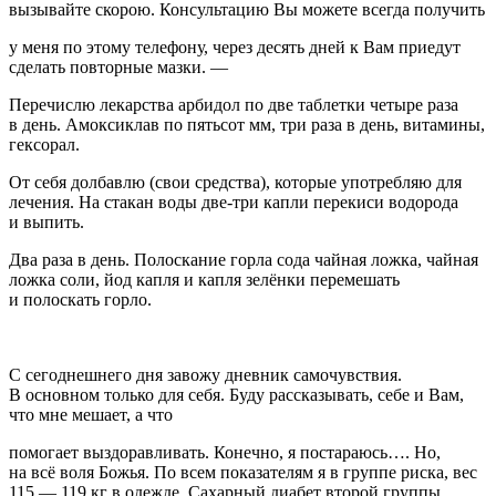
вызывайте скорою. Консультацию Вы можете всегда получить
у меня по этому телефону, через десять дней к Вам приедут
сделать повторные мазки. —
Перечислю лекарства арбидол по две таблетки четыре раза
в день. Амоксиклав по пятьсот мм, три раза в день, витамины,
гексорал.
От себя долбавлю (свои средства), которые употребляю для
лечения. На стакан воды две-три капли перекиси водорода
и выпить.
Два раза в день. Полоскание горла сода чайная ложка, чайная
ложка соли, йод капля и капля зелёнки перемешать
и полоскать горло.
С сегоднешнего дня завожу дневник самочувствия.
В основном только для себя. Буду рассказывать, себе и Вам,
что мне мешает, а что
помогает выздоравливать. Конечно, я постараюсь…. Но,
на всё воля Божья. По всем показателям я в группе риска, вес
115 — 119 кг в одежде. Сахарный диабет второй группы.