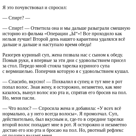
Я это почувствовал и спросил:
— Спирт? —
— Спирт! — Ответила она и мы дальше разыграли смешную
историю из фильма «Операции „Ы“»! Все проходило как
нельзя лучше! Второй день нашего карантина удалялся всё
дальше и дальше и наступало время обеда!
Разогрев куриный суп, жена позвала нас с сыном к обеду.
Помыв руки, я впервые за эти дни с удовольствием присел
за стол. Передо мной стояла тарелка куриного супа
с вермишелью. Поперчив которую я с удовольствием кушал.
— Спасибо, вкусно! — Похвалил я супец и тут мне в рот
попал волос. Зная жену, я осторожно, незаметно, как мне
казалось, вынул волос изо рта и, спрятав его бросив на пол.
Но, меня пасли.
— Что волос? — Спросила жена и добавила: «У всех всё
нормально, а у него всегда волосы». Я промолчал. Суп,
действительно, был вкусным и, где-то в середине тарелки
второй волос попадает мне в рот. Я осторожно и незаметно
достаю его изо рта и бросаю на пол. Но, рвотный рефлекс
от подарка выдает меня.