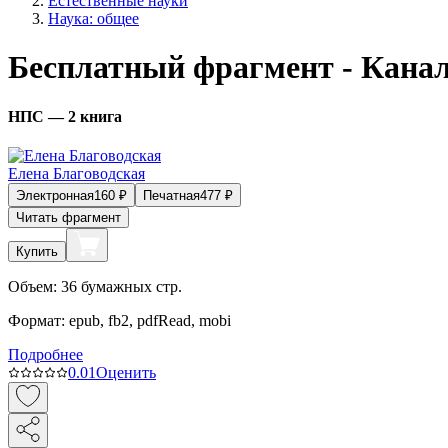
Естественные науки
Наука: общее
Бесплатный фрагмент - Канал
НПС — 2 книга
Елена Благоводская
Электронная
160
₽
Печатная
477
₽
Читать фрагмент
Купить
Объем:
36
бумажных стр.
Формат:
epub, fb2, pdfRead, mobi
Подробнее
0.0
1
Оценить