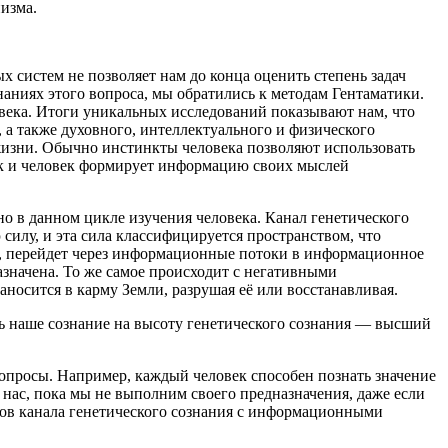
изма.
х систем не позволяет нам до конца оценить степень задач
наниях этого вопроса, мы обратились к методам Гентаматики.
овека. Итоги уникальных исследований показывают нам, что
 а также духовного, интеллектуального и физического
 жизни. Обычно инстинкты человека позволяют использовать
ак и человек формирует информацию своих мыслей
о в данном цикле изучения человека. Канал генетического
илу, и эта сила классифицируется пространством, что
ах, перейдет через информационные потоки в информационное
значена. То же самое происходит с негативными
осится в карму Земли, разрушая её или восстанавливая.
ть наше сознание на высоту
генетического сознания — высший
опросы. Например, каждый человек способен познать значение
я нас, пока мы не выполним своего предназначения, даже если
тов канала генетического сознания с информационными