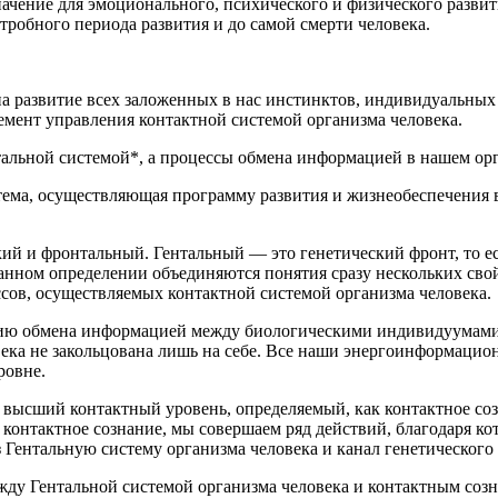
значение для эмоционального, психического и физического разв
тробного периода развития и до самой смерти человека.
на развитие всех заложенных в нас инстинктов, индивидуальны
емент управления контактной системой организма человека.
тальной системой*
, а процессы обмена информацией в нашем о
тема, осуществляющая программу развития и жизнеобеспечения в
кий
и
фронтальный
.
Гентальный
— это
генетический фронт, то е
анном определении
объединяются понятия сразу
нескольких сво
ов, осуществляемых контактной системой организма человека.
ению обмена информацией между биологическими индивидуумами
века не закольцована лишь на себе. Все наши энергоинформацио
ровне.
 высший контактный уровень, определяемый, как
контактное со
 контактное сознание, мы совершаем ряд действий, благодаря 
 Гентальную систему организма человека и
канал генетического
ду Гентальной системой организма человека и контактным созна