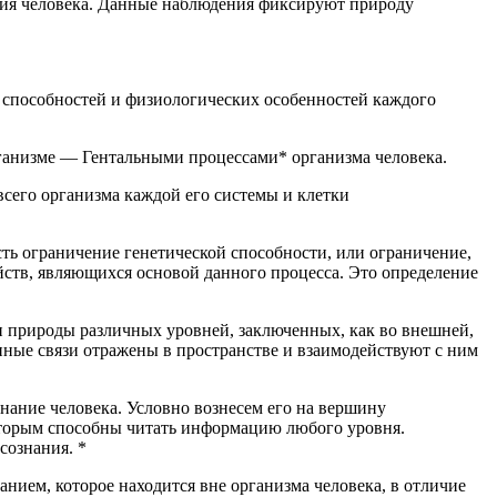
ития человека. Данные наблюдения фиксируют природу
х способностей и физиологических особенностей каждого
рганизме —
Гентальными процессами*
организма человека.
сего организма каждой его системы и клетки
сть ограничение генетической способности, или ограничение,
йств, являющихся основой данного процесса. Это определение
 природы различных уровней, заключенных, как во внешней,
нные связи отражены в пространстве и взаимодействуют с ним
знание человека
. Условно вознесем его на вершину
которым способны читать информацию любого уровня.
 сознания
. *
нием, которое находится вне организма человека, в отличие