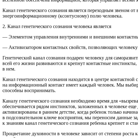
Канал генетического сознания является переходным звеном от
энергоинформационному (ксонтусному) полю человека.
2. Канал генетического сознания человека является
—
Элементом управления внутренними и внешними контактны
—
Активизатором контактных свойств, позволяющих человеку
Генетический канал сознания
подарен человеку для саморазви
всей его жизни развиваются и крепнут контактные инстинкты, 
в нем.
Канал генетического сознания находится в центре контактной
на информационный контакт имеет каждый человек. Мы выбирае
способны воспринимать.
Каналу генетического сознания необходимо время для «вызрев
обеспечивается рядом инстинктов, заложенных в человеке еще
активизированы в раннем детстве, когда ребенок только начи
в подсознательном ключе восприятия, мы переносим данные зад
к знаниям канал генетического сознания ребенка крепнет и ст
Процветание духовности в человеке зависит от степени роста 