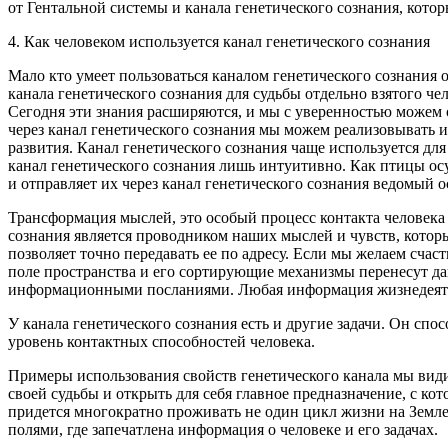
от
Гентальной системы и канала генетического сознания, кот
4. Как человеком используется канал генетического сознания
Мало кто умеет пользоваться каналом генетического сознания 
канала генетического сознания для судьбы отдельно взятого че
Сегодня эти знания расширяются, и мы с уверенностью можем 
через канал генетического сознания мы можем реализовывать 
развития. Канал генетического сознания чаще используется дл
канал генетического сознания лишь интуитивно. Как птицы о
и отправляет их через канал генетического сознания ведомый 
Трансформация мыслей, это особый процесс контакта человека
сознания является проводником наших мыслей и чувств, котор
позволяет точно передавать ее по адресу. Если мы желаем сча
поле пространства и его сортирующие механизмы перенесут д
информационными посланиями. Любая информация жизнедеятель
У канала генетического сознания есть и другие задачи. Он сп
уровень контактных способностей человека.
Примеры использования свойств генетического канала мы вид
своей судьбы и открыть для себя главное предназначение, с ко
придется многократно проживать не один цикл жизни на Земл
полями, где запечатлена информация о человеке и его задачах.