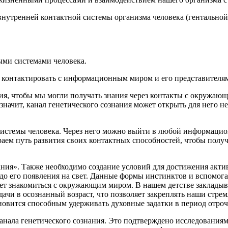
 внутренней контактной системы организма человека (гентально
ми системами человека.
 контактировать с информационным миром и его представителя
тия, чтобы мы могли получать знания через контакты с окруж
значит, канал генетического сознания может открыть для него н
 системы человека. Через него можно выйти в любой информацио
м путь развития своих контактных способностей, чтобы получа
ания». Также необходимо создание условий для достижения акт
 до его появления на свет. Данные формы инстинктов и вспомог
нает знакомиться с окружающим миром. В нашем детстве заклады
ачи в осознанный возраст, что позволяет закреплять наши стре
ановится способным удерживать духовные задатки в период отроч
канала генетического сознания. Это подтверждено исследования