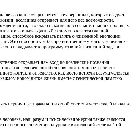
 наше сознание открывается в тех вершинах, которые следует
жизни, вселенная открывает для него все возможности,
рождения и то, что было накоплено в сознании наших прошлых
ания этого опыта. Данный феномен является главной
нание, способное
вскры
вать память о жизненной эволюции.
зни. Это способствует беспрепятственному контакту человека
е она вкладывает в программу главной жизненной задачи
ственно открывает нам вход во вселенские познания
ниша, где человек способен совершить многое, если его
ного контакта определено, как место встречи разума человека
в каждом новом витке жизни вместе с генетической памятью
ять первичные задачи контактной системы человека, благодаря
человека, наш разум и психическая энергия также являются
 солнечного сплетения на уровне вилочковой железы. Той