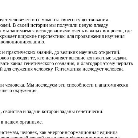
ует человечество с момента своего существования.
людей. В своей истории мы получили целую плеяду
ня мы занимаемся исследованиями очень важных вопросов, где
ткрывает широкие перспективы для продвижения изучения
и эволюционированию.
 и практических знаний, до великих научных открытий.
ков проходят те, кто исполняет высшие контактные задачи.
вать канал генетического сознания, и благодаря этому черпать
й для служения человеку. Гентаматика исследует человека
и человека. Мы исследуем эти способности и анатомически
ашего окружения.
свойства и задачи которой заданы генетически.
 в нашем организме.
системам, человек, как энергоинформационная единица
с окружающей средой на энергоинформационном уровне.