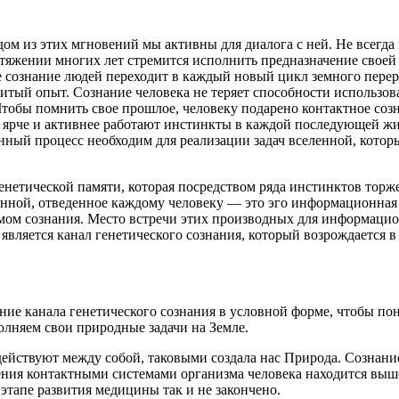
дом из этих мгновений мы активны для диалога с ней. Не всегда
тяжении многих лет стремится исполнить предназначение своей 
ое сознание людей переходит в каждый новый цикл земного пере
итый опыт. Сознание человека не теряет способности использов
Чтобы помнить свое прошлое, человеку подарено контактное соз
 ярче и активнее работают инстинкты в каждой последующей жи
ый процесс необходим для реализации задач вселенной, которы
нетической памяти, которая посредством ряда инстинктов торже
ленной, отведенное каждому человеку — это эго информационная 
мом сознания. Место встречи этих производных для информацион
 является
канал генетического сознания
, который возрождается 
ие канала генетического сознания в условной форме, чтобы пон
лняем свои природные задачи на Земле.
йствуют между собой, таковыми создала нас Природа. Сознание 
ния контактными системами организма человека находится выше
этапе развития медицины так и не закончено.