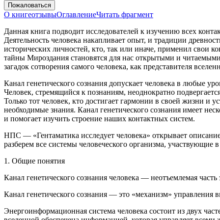
Пожаловаться
О книге
отзывы
Оглавление
Читать фрагмент
Данная книга подводит исследователей к изучению всех конта
Деятельность человека накапливает опыт, и традиции древнос
исторических личностей, кто, так или иначе, применил свои к
тайны Мироздания становятся для нас открытыми и читаемым
загадок сотворения самого человека, как представителя всел
Канал генетического сознания допускает человека в любые ур
Человек, стремящийся к познаниям, неоднократно подвергается
Только тот человек, кто достигает гармонии в своей жизни и у
необходимые знания. Канал генетического сознания имеет неск
и помогает изучить строение наших контактных систем.
НПС — «Гентаматика исследует человека»
открывает описание
разберем все системы человеческого организма, участвующие
1. Общие понятия
Канал генетического сознания человека
— неотъемлемая часть 
Канал генетического сознания —
это «механизм» управления в
Энергоинформационная система человека состоит из двух част
вселенной обеспечена информацией, которая управляет всеми