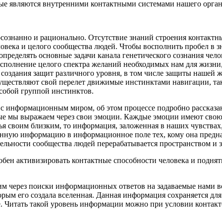
орые являются внутренними контактными системами нашего орган
осознанно и рационально. Отсутствие знаний строения контактны
ловека и целого сообщества людей. Чтобы восполнить пробел в з
определять основные задачи канала генетического сознания чел
исполнение целого спектра желаний необходимых нам для жизни,
я создания защит различного уровня, в том числе защиты нашей
существляют свой перелет движимые инстинктами навигации, т
особой группой инстинктов.
 с информационным миром, об этом процессе подробно рассказан
ые мы выражаем через свои эмоции. Каждые эмоции имеют свою с
стья своим близким, то информация, заложенная в наших чувств
анную информацию в информационное поле тех, кому она предна
ности сообщества людей перерабатывается пространством и зан
особен активизировать контактные способности человека и подня
им через поиски информационных ответов на задаваемые нами в
торым его создала вселенная. Данная информация сохраняется дл
е. Читать такой уровень информации можно при условии контак