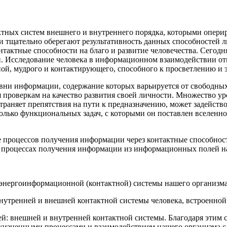
ктных систем внешнего и внутреннего порядка, которыми оперир
ти тщательно оберегают результативность данных способностей 
онтактные способности на благо и развитие человечества. Сегод
и. Исследование человека в информационном взаимодействии о
енной, мудрого и контактирующего, способного к просветлению 
овни информации, содержание которых варьируется от свободных
 проверкам на качество развития своей личности. Множество уро
страняет препятствия на пути к предназначению, может задейство
олько функциональных задач, с которыми он поставлен вселенно
 процессов получения информации через контактные способност
 в процессах получения информации из информационных полей н
энергоинформационной (контактной) системы нашего организма, 
нутренней и внешней контактной системы человека, встроенной
ей: внешней и внутренней контактной системы. Благодаря этим 
 жизненными процессами и взаимодействием нашего организма 