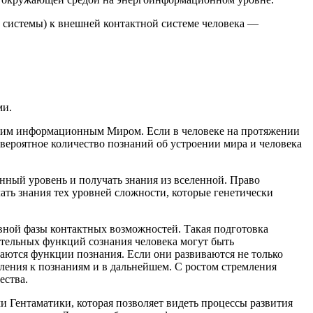
й системы) к внешней контактной системе человека —
ми.
ающим информационным Миром. Если в человеке на протяжении
евероятное количество познаний об устроении мира и человека
нный уровень и получать знания из вселенной. Право
ть знания тех уровней сложности, которые генетически
ивной фазы контактных возможностей. Такая подготовка
ательных функций сознания человека могут быть
ваются функции познания. Если они развиваются не только
мления к познаниям и в дальнейшем. С ростом стремления
ества.
ми
Гентаматики
,
которая позволяет видеть процессы развития