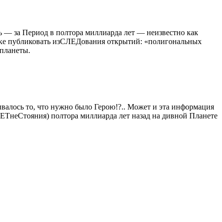
ь — за Период в полтора миллиарда лет — неизвестно как
 Науке публиковать изСЛЕДования открытий: «полигональных
 планеты.
ывалось то, что нужно было Герою!?.. Может и эта информация
о ЛЕТнеСтояния) полтора миллиарда лет назад на дивной Планете