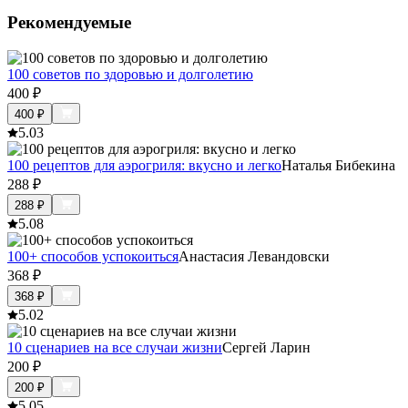
Рекомендуемые
100 советов по здоровью и долголетию
400
₽
400
₽
5.0
3
100 рецептов для аэрогриля: вкусно и легко
Наталья Бибекина
288
₽
288
₽
5.0
8
100+ способов успокоиться
Анастасия Левандовски
368
₽
368
₽
5.0
2
10 сценариев на все случаи жизни
Сергей Ларин
200
₽
200
₽
5.0
5