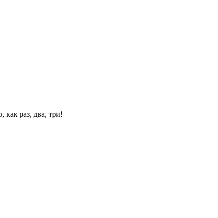
 как раз, два, три!