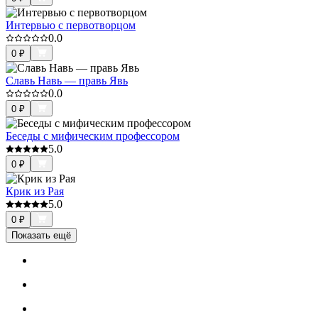
Интервью с первотворцом
0.0
0
₽
Славь Навь — правь Явь
0.0
0
₽
Беседы с мифическим профессором
5.0
0
₽
Крик из Рая
5.0
0
₽
Показать ещё