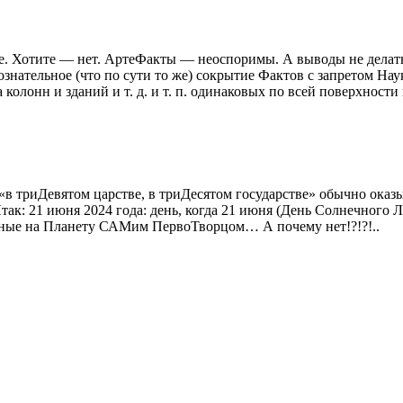
ьте. Хотите — нет. АртеФакты — неоспоримы. А выводы не делат
: сознательное (что по сути то же) сокрытие Фактов с запретом
 колонн и зданий и т. д. и т. п. одинаковых по всей поверхности
 «в триДевятом царстве, в триДесятом государстве» обычно оказ
 Итак: 21 июня 2024 года: день, когда 21 июня (День Солнечног
ые на Планету САМим ПервоТворцом… А почему нет!?!?!..