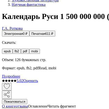
Художественная литература
Научная фантастика
Календарь Руси 1 500 000 000
Г.А. Роткова
Электронная
0
₽
Печатная
611
₽
Скачать:
epub
fb2
pdf
mobi
Объем:
126
бумажных стр.
Формат:
epub, fb2, pdfRead, mobi
Подробнее
5.0
2
Оценить
Пожаловаться
О книге
отзывы
Оглавление
Читать фрагмент