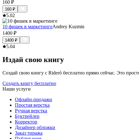
160
₽
160
₽
5.0
2
10 фишек в маркетинге
Andrey Kuzmin
1400
₽
1400
₽
5.0
4
Издай свою книгу
Создай свою книгу с Rideró бесплатно прямо сейчас. Это просто,
Создать книгу бесплатно
Наши услуги
Офлайн-продажи
Простая верстка
Ручная верстка
Буктрейлер
Корректор
Дизайнер обложки
Заказ тиража
Публикация