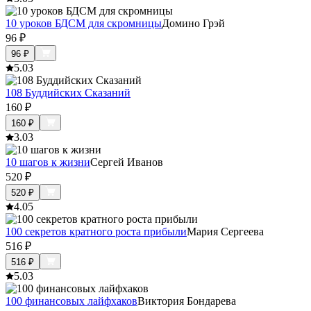
10 уроков БДСМ для скромницы
Домино Грэй
96
₽
96
₽
5.0
3
108 Буддийских Сказаний
160
₽
160
₽
3.0
3
10 шагов к жизни
Сергей Иванов
520
₽
520
₽
4.0
5
100 секретов кратного роста прибыли
Мария Сергеева
516
₽
516
₽
5.0
3
100 финансовых лайфхаков
Виктория Бондарева