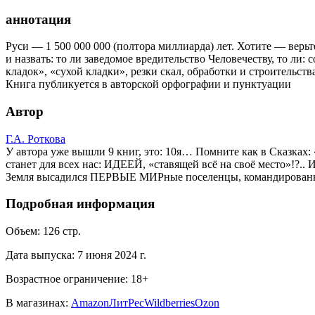
аннотация
Руси — 1 500 000 000 (полтора миллиарда) лет. Хотите — вер
и назвать: то ли заведомое вредительство Человечеству, то ли
кладок», «сухой кладки», резки скал, обработки и строительства
Книга публикуется в авторской орфографии и пунктуации
Автор
Г.А. Роткова
У автора уже вышли 9 книг, это: 10я… Помните как в Сказках:
станет для всех нас: ИДЕЕЙ, «ставящей всё на своё место»!?..
Земля высадился ПЕРВЫЕ МИРные поселенцы, командированн
Подробная информация
Объем:
126
стр.
Дата выпуска:
7 июня 2024 г.
Возрастное ограничение:
18
+
В магазинах:
Amazon
ЛитРес
Wildberries
Ozon