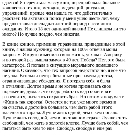
сдается! Я перечитала массу книг, перепробовала большое
количество техник, методик, медитаций, ритуалов,
упражнений, прежде чем нашла то, что действительно
работает. На активный поиск у меня ушло шесть лет, чему
предшествовал двенадцатилетний период пассивного
ожидания. Итого 18 лет одинокой жизни! Не слишком ли это
много? Но лучше поздно, чем никогда.
В конце концов, применив упражнения, приведенные в этой
книге, я нашла мужчину, который на 100% отвечал моим
запросам. Я круто изменила свою жизнь, уехала в Америку
и во второй раз вышла замуж в 49 лет. Победа? Нет, это была
катастрофа. Я попала в ситуацию морального домашнего
насилия. Оказалось, что тех запросов недостаточно, я кое-что
не учла. Всплыли неотработанные программы детства,
ограничивающие убеждения. Я потеряла себя, я была
в отчаянии. Долгое время я не хотела признавать свое
поражение, думала, что надо работать над собой и все
разрешится, пыталась сохранить брак. Но потом я подумала:
«Жизнь так коротка! Остается не так уже много времени
на счастье, я достойна большего, чем быть рабой этого
маленького тирана. Лучше жить одной, чем с кем попало.
Лучше жить голодной, чем в постоянном страхе. Лучше стать
свободной, чем жить в золотой клетке. Лучше быть собой, чем
пытаться быть кем-то еще. Свобода, свобода и еще раз