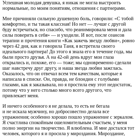
Успешная молодая девушка, я никак не могла выстроить
нормальные, по моим понятиям, отношения с партнерами.
Мне причиняли сильную душевную боль, говорили: «С тобой
комфортно, и ты такая классная! Но нет — лучше с другой
буду встречаться, но спасибо, что реанимировала меня и дала
силы поверить в себя» — и уходили. И вот, после сеансов
терапии и прочтения книги «Как зажечь звезду любви», ровно
через 42 дня, как и говорила Таня, я встретила своего
идеального партнера! До этого я знала его в течение года, мы
были просто друзья. А на 42-ой день вдруг мои глаза
открылись и, похоже, его — тоже; мы одновременно сделали
шаг навстречу друг другу, и наша звезда любви зажглась.
Оказалось, что он отвечал всем тем качествам, которые я
написала в списке. Он, правда, не блондин с голубыми
глазами, как я заказывала, но я простила ему этот недостаток,
потому что у него столько много всего другого, что
привлекает меня.
И ничего особенного я не делала, то есть не бегала
и не искала мужчину, но добросовестно делала все
упражнения; особенно хорошо пошло упражнение с зеркалом.
Я счастлива спокойным ошеломительным счастьем, у меня
полно энергии на творчество. Я влюблена. И мне достался тот
человек, которого я и просила у мироздания. Мироздание,