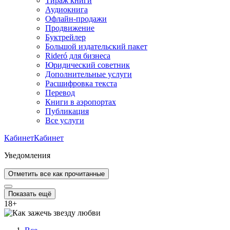
Тираж книги
Аудиокнига
Офлайн-продажи
Продвижение
Буктрейлер
Большой издательский пакет
Rideró для бизнеса
Юридический советник
Дополнительные услуги
Расшифровка текста
Перевод
Книги в аэропортах
Публикация
Все услуги
Кабинет
Кабинет
Уведомления
Отметить все как прочитанные
Показать ещё
18
+