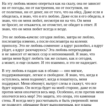
На эту любовь можно опереться как на скалу, она не зависит
ни от погоды, ни от настроения, ни от поступков, ни
от политики, ни от денег, ни от того, что на обед. Даже если я
обиделась, я знаю, что я его люблю. Даже если я его обидела, я
знаю, что он меня любит, несмотря ни на что. Он меня
не бросит, не откажется, не отомстит, не обидит в ответ. Я
знаю, что он меня любит всегда и везде.
Это не любовь-качели: сегодня люблю, завтра не люблю,
послезавтра изменю, а после-послезавтра на коленях
приползу. Это не любовь-сомнение: а вдруг разлюбил, а вдруг
уйдет, а вдруг разочаруюсь? Эта любовь непреходящая
и не зависит от мелких ссор и непониманий. Я знаю, что
завтра меня будут любить так же сильно, как и сегодня,
а может, и еще сильнее. И это взаимно, и это не надоедает.
В эту любовь я падаю как в облако — оно мягкое,
поддерживающее, легкое и свободное. Я знаю, что, когда я
оступлюсь, меня поднимут, когда я пошатнусь, меня
поддержат. Меня обнимут, вытрут слезы и скажут, что все
будет хорошо. Он всегда будет на моей стороне, даже если
против меня ополчится весь мир. Особенно, если против меня
ополчится весь мир! Это защита, это опора, это каменная
стена. Я всегда могу рассчитывать и быть уверенной: меня
не подведут, обещание будет выполненным, все планы