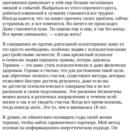
притяжения привлекает к тебе еще больше негативных
эмоций и событий. Выбраться из этого порочного круга,
добиться изменений к лучшему становится все труднее.
Иногда кажется, что ты нашел причину своих проблем, сейчас
устранишь ее, и все изменится. Но ничего не происходит.
Даже становится хуже. Ты ищешь еще и еще, и так без конца.
Все время самоанализ, — а когда жить?
Я совершенно не против длительной психотерапии; кому-то
это просто необходимо, особенно людям с психологическими
расстройствами личности. Я сама кризисный психолог
и помогаю людям пережить травмы, потери, кризисы.
Терапия — это шанс стать психологически и даже физически
здоровым. Однако я считаю, что для достижения такой цели,
как обретение личного счастья, существуют методы, которые
позволяют быстрее достичь результата, даже если вы
не достигли психологического совершенства и не все
раскопали в своем подсознании. Эти раскопки бесконечны,
можно копать в различных направлениях в течение всей
жизни и так и не увидеть счастья. Когда все время копаешь,
тогда некогда жить. Это то, чем я занималась 18 лет.
Я думаю, не обязательно посвящать годы своей жизни
терапии, чтобы найти гармоничного партнера. Мой метод
основан на информационно-энергетическом подходе. Он