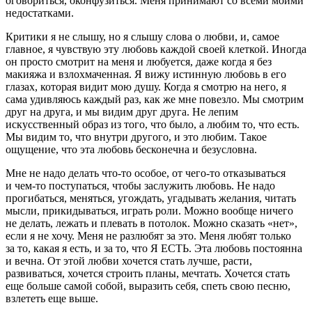
оговориться, оконфузиться. Меня принимают со всеми моими
недостатками.
Критики я не слышу, но я слышу слова о любви, и, самое
главное, я чувствую эту любовь каждой своей клеткой. Иногда
он просто смотрит на меня и любуется, даже когда я без
макияжа и взлохмаченная. Я вижу истинную любовь в его
глазах, которая видит мою душу. Когда я смотрю на него, я
сама удивляюсь каждый раз, как же мне повезло. Мы смотрим
друг на друга, и мы видим друг друга. Не лепим
искусственный образ из того, что было, а любим то, что есть.
Мы видим то, что внутри другого, и это любим. Такое
ощущение, что эта любовь бесконечна и безусловна.
Мне не надо делать что-то особое, от чего-то отказываться
и чем-то поступаться, чтобы заслужить любовь. Не надо
прогибаться, меняться, угождать, угадывать желания, читать
мысли, прикидываться, играть роли. Можно вообще ничего
не делать, лежать и плевать в потолок. Можно сказать «нет»,
если я не хочу. Меня не разлюбят за это. Меня любят только
за то, какая я есть, и за то, что Я ЕСТЬ. Эта любовь постоянна
и вечна. От этой любви хочется стать лучше, расти,
развиваться, хочется строить планы, мечтать. Хочется стать
еще больше самой собой, выразить себя, спеть свою песню,
взлететь еще выше.