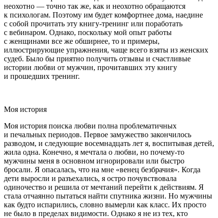
неохотно — точно так же, как и неохотно обращаются
к психологам. Поэтому им будет комфортнее дома, наедине
с собой прочитать эту книгу-тренинг или поработать
с вебинаром. Однако, поскольку мой опыт работы
с женщинами все же обширнее, то и примеры,
иллюстрирующие упражнения, чаще всего взяты из женских
судеб. Было бы приятно получить отзывы и счастливые
истории любви от мужчин, прочитавших эту книгу
и прошедших тренинг.
Моя история
Моя история поиска любви полна проблематичных
и печальных периодов. Первое замужество закончилось
разводом, и следующие восемнадцать лет я, воспитывая детей,
жила одна. Конечно, я мечтала о любви, но почему-то
мужчины меня в основном игнорировали или быстро
бросали. Я опасалась, что на мне «венец безбрачия». Когда
дети выросли и разъехались, я остро почувствовала
одиночество и решила от мечтаний перейти к действиям. Я
стала отчаянно пытаться найти спутника жизни. Но мужчины
как будто испарились, словно вымерли как класс. Их просто
не было в пределах видимости. Однако я не из тех, кто