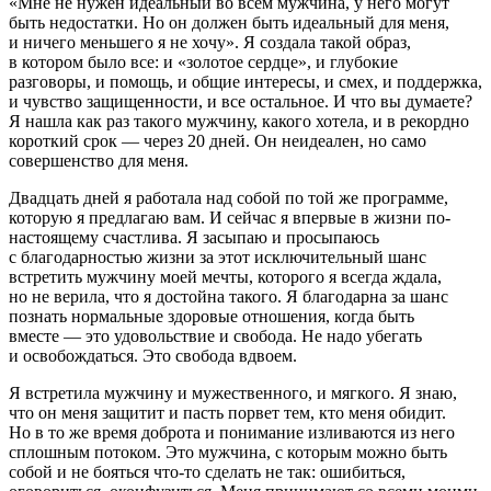
«Мне не нужен идеальный во всем мужчина, у него могут
быть недостатки. Но он должен быть идеальный для меня,
и ничего меньшего я не хочу». Я создала такой образ,
в котором было все: и «золотое сердце», и глубокие
разговоры, и помощь, и общие интересы, и смех, и поддержка,
и чувство защищенности, и все остальное. И что вы думаете?
Я нашла как раз такого мужчину, какого хотела, и в рекордно
короткий срок — через 20 дней. Он неидеален, но само
совершенство для меня.
Двадцать дней я работала над собой по той же программе,
которую я предлагаю вам. И сейчас я впервые в жизни по-
настоящему счастлива. Я засыпаю и просыпаюсь
с благодарностью жизни за этот исключительный шанс
встретить мужчину моей мечты, которого я всегда ждала,
но не верила, что я достойна такого. Я благодарна за шанс
познать нормальные здоровые отношения, когда быть
вместе — это удовольствие и свобода. Не надо убегать
и освобождаться. Это свобода вдвоем.
Я встретила мужчину и мужественного, и мягкого. Я знаю,
что он меня защитит и пасть порвет тем, кто меня обидит.
Но в то же время доброта и понимание изливаются из него
сплошным потоком. Это мужчина, с которым можно быть
собой и не бояться что-то сделать не так: ошибиться,