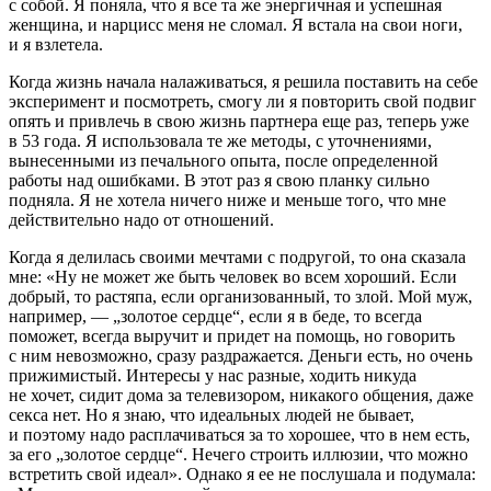
с собой. Я поняла, что я все та же энергичная и успешная
женщина, и нарцисс меня не сломал. Я встала на свои ноги,
и я взлетела.
Когда жизнь начала налаживаться, я решила поставить на себе
эксперимент и посмотреть, смогу ли я повторить свой подвиг
опять и привлечь в свою жизнь партнера еще раз, теперь уже
в 53 года. Я использовала те же методы, с уточнениями,
вынесенными из печального опыта, после определенной
работы над ошибками. В этот раз я свою планку сильно
подняла. Я не хотела ничего ниже и меньше того, что мне
действительно надо от отношений.
Когда я делилась своими мечтами с подругой, то она сказала
мне: «Ну не может же быть человек во всем хороший. Если
добрый, то растяпа, если организованный, то злой. Мой муж,
например, — „золотое сердце“, если я в беде, то всегда
поможет, всегда выручит и придет на помощь, но говорить
с ним невозможно, сразу раздражается. Деньги есть, но очень
прижимистый. Интересы у нас разные, ходить никуда
не хочет, сидит дома за телевизором, никакого общения, даже
секса нет. Но я знаю, что идеальных людей не бывает,
и поэтому надо расплачиваться за то хорошее, что в нем есть,
за его „золотое сердце“. Нечего строить иллюзии, что можно
встретить свой идеал». Однако я ее не послушала и подумала: