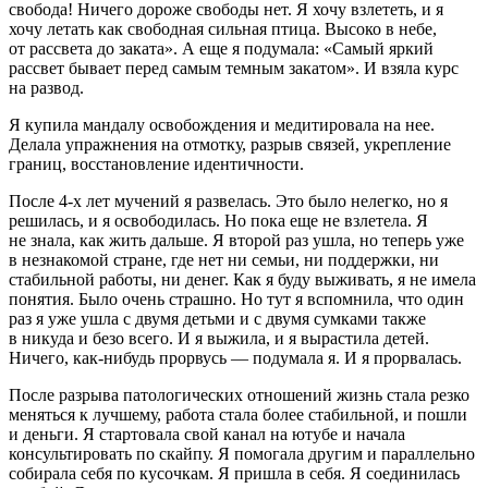
свобода! Ничего дороже свободы нет. Я хочу взлететь, и я
хочу летать как свободная сильная птица. Высоко в небе,
от рассвета до заката». А еще я подумала: «Самый яркий
рассвет бывает перед самым темным закатом». И взяла курс
на развод.
Я купила мандалу освобождения и медитировала на нее.
Делала упражнения на отмотку, разрыв связей, укрепление
границ, восстановление идентичности.
После 4-х лет мучений я развелась. Это было нелегко, но я
решилась, и я освободилась. Но пока еще не взлетела. Я
не знала, как жить дальше. Я второй раз ушла, но теперь уже
в незнакомой стране, где нет ни семьи, ни поддержки, ни
стабильной работы, ни денег. Как я буду выживать, я не имела
понятия. Было очень страшно. Но тут я вспомнила, что один
раз я уже ушла с двумя детьми и с двумя сумками также
в никуда и безо всего. И я выжила, и я вырастила детей.
Ничего, как-нибудь прорвусь — подумала я. И я прорвалась.
После разрыва патологических отношений жизнь стала резко
меняться к лучшему, работа стала более стабильной, и пошли
и деньги. Я стартовала свой канал на ютубе и начала
консультировать по скайпу. Я помогала другим и параллельно
собирала себя по кусочкам. Я пришла в себя. Я соединилась