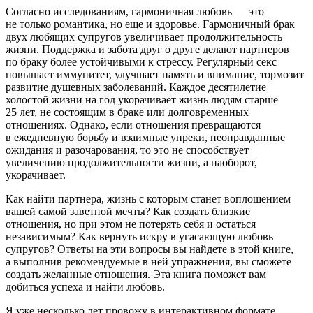
Согласно исследованиям, гармоничная любовь — это
не только романтика, но еще и здоровье. Гармоничный брак
двух любящих супругов увеличивает продолжительность
жизни. Поддержка и забота друг о друге делают партнеров
по браку более устойчивыми к стрессу. Регулярный секс
повышает иммунитет, улучшает память и внимание, тормозит
развитие душевных заболеваний. Каждое десятилетие
холостой жизни на год укорачивает жизнь людям старше
25 лет, не состоящим в браке или долговременных
отношениях. Однако, если отношения превращаются
в ежедневную борьбу и взаимные упреки, неоправданные
ожидания и разочарования, то это не способствует
увеличению продолжительности жизни, а наоборот,
укорачивает.
Как найти партнера, жизнь с которым станет воплощением
вашей самой заветной мечты? Как создать близкие
отношения, но при этом не потерять себя и остаться
независимым? Как вернуть искру в угасающую любовь
супругов? Ответы на эти вопросы вы найдете в этой книге,
а выполнив рекомендуемые в ней упражнения, вы сможете
создать желанные отношения. Эта книга поможет вам
добиться успеха и найти любовь.
Я уже несколько лет провожу в интерактивном формате