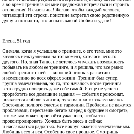
а во время тренинга он мне предложил встречаться и строить
отношения! Я счастлива! Желаю, чтобы каждый человек,
читающий эти строки, поистине встретил свою родственную
душу и познал то, что испытываю я! Любви и удачи!
Елена, 51 год
Сначала, когда я услышала о тренинге, о его теме, мне это
казалось неактуальным на тот момент, хотелось чего-то
другого. Но, зная Таню, не хотелось упускать возможность
побывать на любом ее тренинге, и я решила, что все равно
любой тренинг с ней — хороший пинок к развитию
и изменению во всех сферах жизни. Тренинг был супер,
группа замечательная, но то, что началось после тренинга —
в это трудно поверить даже себе самой. Я еще не успела
проработать все домашние задания — события происходят,
появляется любовь в жизни, чувства просто захлестывают.
Состояние полного счастья и гармонии. Проблемы не кажутся
проблемами, перестаешь бегать вперед в будущее и смотреть,
что же там может произойти ужасного, чтобы это
проконтролировать. Хочешь быть здесь и сейчас
и наслаждаться радостью. Все вокруг кажется замечательным.
Любишь всех и вся. Особенно свое прошлое. Смотришь