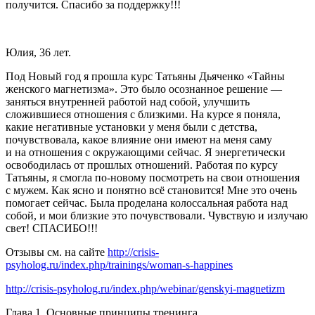
получится. Спасибо за поддержку!!!
Юлия, 36 лет.
Под Новый год я прошла курс Татьяны Дьяченко «Тайны
женского магнетизма». Это было осознанное решение —
заняться внутренней работой над собой, улучшить
сложившиеся отношения с близкими. На курсе я поняла,
какие негативные установки у меня были с детства,
почувствовала, какое влияние они имеют на меня саму
и на отношения с окружающими сейчас. Я энергетически
освободилась от прошлых отношений. Работая по курсу
Татьяны, я смогла по-новому посмотреть на свои отношения
с мужем. Как ясно и понятно всё становится! Мне это очень
помогает сейчас. Была проделана колоссальная работа над
собой, и мои близкие это почувствовали. Чувствую и излучаю
свет! СПАСИБО!!!
Отзывы см. на сайте
http://crisis-
psyholog.ru/index.php/trainings/woman-s-happines
http://crisis-psyholog.ru/index.php/webinar/genskyi-magnetizm
Глава 1. Основные принципы тренинга