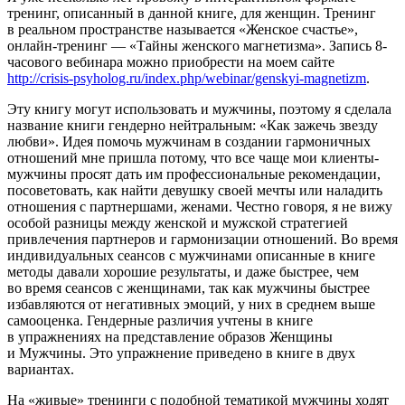
тренинг, описанный в данной книге, для женщин. Тренинг
в реальном пространстве называется «Женское счастье»,
онлайн-тренинг — «Тайны женского магнетизма». Запись 8-
часового вебинара можно приобрести на моем сайте
http://crisis-psyholog.ru/index.php/webinar/genskyi-magnetizm
.
Эту книгу могут использовать и мужчины, поэтому я сделала
название книги гендерно нейтральным: «Как зажечь звезду
любви». Идея помочь мужчинам в создании гармоничных
отношений мне пришла потому, что все чаще мои клиенты-
мужчины просят дать им профессиональные рекомендации,
посоветовать, как найти девушку своей мечты или наладить
отношения с партнершами, женами. Честно говоря, я не вижу
особой разницы между женской и мужской стратегией
привлечения партнеров и гармонизации отношений. Во время
индивидуальных сеансов с мужчинами описанные в книге
методы давали хорошие результаты, и даже быстрее, чем
во время сеансов с женщинами, так как мужчины быстрее
избавляются от негативных эмоций, у них в среднем выше
самооценка. Гендерные различия учтены в книге
в упражнениях на представление образов Женщины
и Мужчины. Это упражнение приведено в книге в двух
вариантах.
На «живые» тренинги с подобной тематикой мужчины ходят