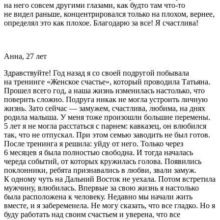
на него совсем другими глазами, как будто там что-то
не видел раньше, концентрировался только на плохом, вернее,
определял это как плохое. Благодарю за все! Я счастлива!
Анна, 27 лет
Здравствуйте! Год назад я со своей подругой побывала
на тренинге «Женское счастье», который проводила Татьяна.
Прошел всего год, а наша жизнь изменилась настолько, что
поверить сложно. Подруга никак не могла устроить личную
жизнь. Зато сейчас — замужем, счастлива, любима, на днях
родила малыша. У меня тоже произошли большие перемены.
5 лет я не могла расстаться с парнем: кавказец, он влюбился
так, что не отпускал. При этом семью заводить не был готов.
После тренинга я решила: уйду от него. Только через
6 месяцев я была полностью свободна. И тогда началась
череда событий, от которых кружилась голова. Появились
поклонники, ребята признавались в любви, звали замуж.
К одному чуть на Дальний Восток не уехала. Потом встретила
мужчину, влюбилась. Впервые за свою жизнь я настолько
была расположена к человеку. Недавно мы начали жить
вместе, и я забеременела. Не могу сказать, что все гладко. Но я
буду работать над своим счастьем и уверена, что все