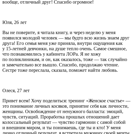
вообще, отличный друг! Спасибо огромное!
Юля, 26 лет
Вы не поверите, я читала книгу, и через неделю у меня
появился молодой человек — мы будто всю жизнь знаем друг
друга! Его семья меня уже приняла, внутри ощущения как
у 15-летней девчонки, на душе тепло очень. Самое смешное,
что познакомились у кабинета ЛОРа. Я не хожу
по поликлиникам, и он, как оказалось, тоже — так случайно
и замечательно все вышло. Спасибо, продолжаю чтение.
Сестре тоже переслала, сказала, поможет найти любовь.
Олеся, 27 лет
Привет всем! Хочу поделиться: тренинг «Женское счастье» —
это понимание личных косяков, принятие себя как личности,
женщины. Освобождение от ненужного балласта: эмоций,
чувств, ситуаций. Проработка прошлых отношений дает
колоссальный результат — чувство гармонии с самой собой
и внешним миром, и ты понимаешь, где ты и кто! У меня
лично отличный результат, я встретила мужчину своей мечты,