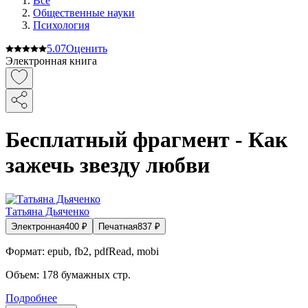
Все
Общественные науки
Психология
5.0
7
Оценить
Электронная книга
Бесплатный фрагмент - Как
зажечь звезду любви
Tатьяна Дьяченко
Электронная
400
₽
Печатная
837
₽
Формат:
epub, fb2, pdfRead, mobi
Объем:
178
бумажных стр.
Подробнее