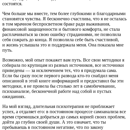
состоятся.
Чем больше мы вместе, тем более глубокими и благодарными
становятся чувства. Я бесконечно счастлива, что я не осталась
в том мрачном беспросветном браке ради выживания,
финансовой защищенности и бытового комфорта, не стала
расплачиваться за свою ошибку страданиями, не позволила
себя сожрать до конца. Я позволила себе быть счастливой,
и жизнь услышала это и поддержала меня. Она показала мне
путь.
Возможно, мой опыт покажет вам путь. Все свои методики я
собирала по крупицам из разных источников, все источники
приведены — за исключением тех, что я придумала сама.
Если бы сразу после первого развода кто-то снабдил меня
описанной в этой книге информацией и предоставил бы эти
методики, я не провела бы столько лет в самобичевании,
психоанализе, бесконечной работе над собой и пустых
ожиданиях.
На мой взгляд, длительная психотерапия не приближает
успех, а отдаляет его: в постоянном процессе самоанализа все
время стремишься добраться до самых корней своих проблем,
дойти до глубин своей души. А это означает, что ты
пребываешь в постоянном негативе, что по закону