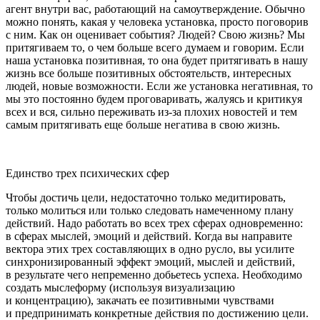
агент внутри вас, работающий на самоутверждение. Обычно
можно понять, какая у человека установка, просто поговорив
с ним. Как он оценивает события? Людей? Свою жизнь? Мы
притягиваем то, о чем больше всего думаем и говорим. Если
наша установка позитивная, то она будет притягивать в нашу
жизнь все больше позитивных обстоятельств, интересных
людей, новые возможности. Если же установка негативная, то
мы это постоянно будем проговаривать, жалуясь и критикуя
всех и вся, сильно переживать из-за плохих новостей и тем
самым притягивать еще больше негатива в свою жизнь.
Единство трех психических сфер
Чтобы достичь цели, недостаточно только медитировать,
только молиться или только следовать намеченному плану
действий. Надо работать во всех трех сферах одновременно:
в сферах мыслей, эмоций и действий. Когда вы направите
вектора этих трех составляющих в одно русло, вы усилите
синхронизированный эффект эмоций, мыслей и действий,
в результате чего непременно добьетесь успеха. Необходимо
создать мыслеформу (используя визуализацию
и концентрацию), закачать ее позитивными чувствами
и предпринимать конкретные действия по достижению цели.