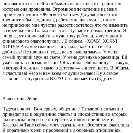
познакомиться с ней и побывать на нескольких тренингах,
которые она проводила. Огромное впечатление на меня
произвел тренинг «Женское счастье». До участия в этом
тренинге я была одинока, работа мне наскучила, ничто
не приносило мне чувства радости; хотелось что-то изменить
в своей жизни. Только вот что?.. Тут мне и помог тренинг. Я
поняла, что хочу выйти замуж, хочу ребенка, хочу машину,
финансового благополучия… В общем, «ХОЧУ! ХОЧУ!
ХОЧУ!» А самое главное — я узнала, как этого всего
добиться! Не прошло и года, как я вышла замуж. У меня
самый лучший муж на свете! У меня доченька-красавица! Ей
уже годик и восемь месяцев! Я купила себе машину — такую,
о которой мечтала с самого детства — синего цвета. В общем,
я счастлива! Чего и вам всем от души желаю! Ну а самое
главное — внутренняя ВЕРА! И ваши мечты сбудутся!
Валентина, 26 лет
Чудеса вокруг! Во-первых, общение с Татьяной неизменно
приведет вас к ощущению счастья и спокойствия; во-вторых,
вы никогда ничего не потеряете, а только приобретете.
Благодаря Тане сейчас могу сказать, что абсолютно счастлива.
Я обратилась к ней с проблемой в любовных отношениях.