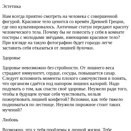
Эстетика
Нам всегда приятно смотреть на человека с совершенной
фигурой.
Красивое тело ценится со времён Древней Греции,
где оно культивировалось. Античные статуи передают красоту
человеческого тела. Почему бы не
повеси
ть у себя в комнате
постеры с молодыми звёздами, имеющими красивое тело?
При взгляде на такую фотографию будет гораздо легче
заставить себя отказаться от лишней булочки.
Здоровье
Здоровье невозможно без стройности.
От лишнего веса
страдают иммунитет, сердце, сосуды, повышается сахар.
Следует вспомнить моменты плохого самочувствия и понять,
что организм сдаётся под напором лишних калорий. Надо
подумать о том, как спасти своё здоровье. Неужели ради того,
чтобы в будущем лучше себя чувствовать, нельзя
пожертвовать лишней конфетой? Вспомни, как тебе тяжело
подниматься по лестнице. Неужели пирожное стоит таких
мучений?
Любовь
Возможно, что у тебя проблемы в личной жизни.
Тебе