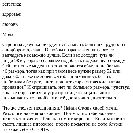
эстетика;
здоровье;
любовь.
Мода
Стройная девушка не будет испытывать больших трудностей
с подбором одежды.
В любом возрасте женщина хочет
выглядеть как можно лучше. Если вес доходит чуть ли
не до 98 кг, гораздо сложнее подобрать подходящую одежду.
Сейчас новые модели изготавливаются обычно не больше
46 размера, тогда как при таком весе нужен размер 52 или
даже 60. Ты же не хочешь, чтобы приходилось бегать
по бутикам без результата и ловить саркастические взгляды
продавцов? И спрашивать, нет ли большего размера, чувствуя,
как всё обрывается внутри при виде отрицательного
покачивания головой? Это всё достаточно унизительно.
Что же следует предпринять?
Найди блузку своей мечты.
Разозлись на себя за свой вес. Пойми, что тебе надоело
терпеть унижение. Теперь ты мотивирована. Если захочется
съесть лишнее пирожное, просто посмотри на фото блузки
и скажи себе
«СТОП»
.