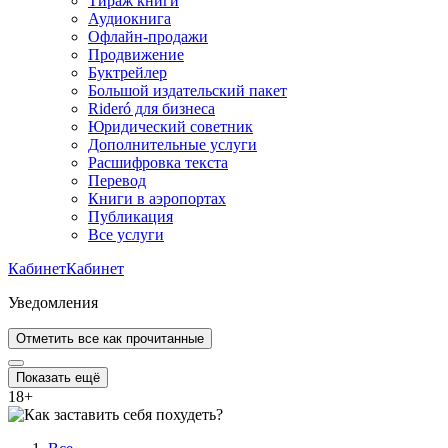
Тираж книги
Аудиокнига
Офлайн-продажи
Продвижение
Буктрейлер
Большой издательский пакет
Rideró для бизнеса
Юридический советник
Дополнительные услуги
Расшифровка текста
Перевод
Книги в аэропортах
Публикация
Все услуги
Кабинет
Кабинет
Уведомления
Отметить все как прочитанные
Показать ещё
18
+