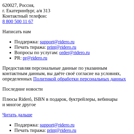
620027
,
Россия
,
г. Екатеринбург, а/я 313
Контактный телефон
:
8 800 500 11 67
Написать нам
Поддержка
:
support@ridero.ru
Печать тиража
:
print@ridero.ru
Вопросы по услугам
:
order@ridero.ru
PR
:
pr@ridero.ru
Предоставляя персональные данные по указанным
контактным данным, вы даёте своё согласие на условиях,
определенных
Политикой обработки персональных данных
Последние новости
Плюсы Rideró, ISBN в подарок, буктрейлеры, вебинары
и многое другое
Читать дальше
Поддержка
:
support@ridero.ru
Печать тиража
:
print@ridero.ru