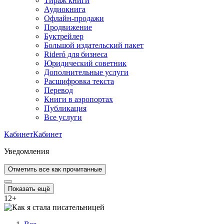
Тираж книги
Аудиокнига
Офлайн-продажи
Продвижение
Буктрейлер
Большой издательский пакет
Rideró для бизнеса
Юридический советник
Дополнительные услуги
Расшифровка текста
Перевод
Книги в аэропортах
Публикация
Все услуги
Кабинет
Кабинет
Уведомления
Отметить все как прочитанные
Показать ещё
12
+