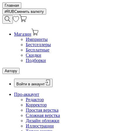
Главная
RUB
Сменить валюту
Магазин
Импринты
Бестселлеры
Бесплатные
Скидки
Подборки
Автору
Войти в аккаунт
Про-аккаунт
Редактор
Корректор
Простая верстка
Сложная верстка
Дизайн обложки
Иллюстрации