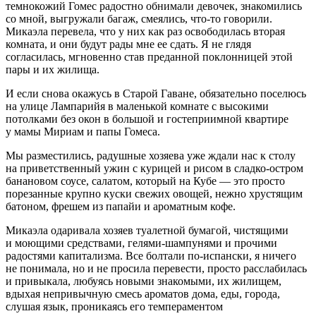
темнокожий Гомес радостно обнимали девочек, знакомились
со мной, выгружали багаж, смеялись, что-то говорили.
Микаэла перевела, что у них как раз освободилась вторая
комната, и они будут рады мне ее сдать. Я не глядя
согласилась, мгновенно став преданной поклонницей этой
пары и их жилища.
И если снова окажусь в Старой Гаване, обязательно поселюсь
на улице Лампарийя в маленькой комнате с высокими
потолками без окон в большой и гостеприимной квартире
у мамы Мириам и папы Гомеса.
Мы разместились, радушные хозяева уже ждали нас к столу
на приветственный ужин с курицей и рисом в сладко-остром
банановом соусе, салатом, который на Кубе — это просто
порезанные крупно куски свежих овощей, нежно хрустящим
батоном, фрешем из папайи и ароматным кофе.
Микаэла одаривала хозяев туалетной бумагой, чистящими
и моющими средствами, гелями-шампунями и прочими
радостями капитализма. Все болтали по-испански, я ничего
не понимала, но и не просила перевести, просто расслабилась
и привыкала, любуясь новыми знакомыми, их жилищем,
вдыхая непривычную смесь ароматов дома, еды, города,
слушая язык, проникаясь его темпераментом