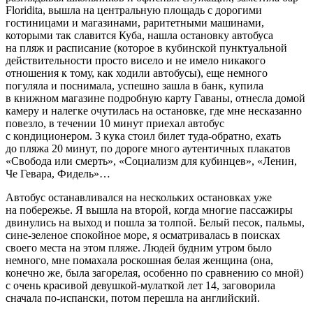
Floridita, вышла на центральную площадь с дорогими
гостиницами и магазинами, раритетными машинами,
которыми так славится Куба, нашла остановку автобуса
на пляж и расписание (которое в кубинской пунктуальной
действительности просто висело и не имело никакого
отношения к тому, как ходили автобусы), еще немного
погуляла и поснимала, успешно зашла в банк, купила
в книжном магазине подробную карту Гаваны, отнесла домой
камеру и налегке очутилась на остановке, где мне несказанно
повезло, в течении 10 минут приехал автобус
с кондиционером. 3 кука стоил билет туда-обратно, ехать
до пляжа 20 минут, по дороге много аутентичных плакатов
«Свобода или смерть», «Социализм для кубинцев», «Ленин,
Че Гевара, Фидель»…
Автобус останавливался на нескольких остановках уже
на побережье. Я вышла на второй, когда многие пассажиры
двинулись на выход и пошла за толпой. Белый песок, пальмы,
сине-зеленое спокойное море, я осматривалась в поисках
своего места на этом пляже. Людей будним утром было
немного, мне помахала роскошная белая женщина (она,
конечно же, была загорелая, особенно по сравнению со мной)
с очень красивой девушкой-мулаткой лет 14, заговорила
сначала по-испански, потом перешла на английский.