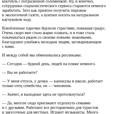
коктейль с погрызенной соломинкой. Ну, и конечно,
сотрудники социалистического сервиса стараются немного
заработать. Зато как приятно получить пирожок
в экологичной газете, а шлепки носить на натуральном
каучуковом ходу.
Влюбленные парочки бурлили страстями, повышая градус.
Очень скоро мне стало жарко плавать, и я тоже стала
покачиваться рядом со своими новыми знакомыми,
благодушно улыбаясь молодым людям, заговаривающим
с нами.
И между собой мы обменивались репликами.
— Сегодня — будний день, людей на пляже немного.
— Вы не работаете?
— У меня отпуск, у дочки — каникулы в школе, работает
только отец семейства, он — чиновник.
— Значит, в выходные здесь не протолкнуться?
— Да, многие сюда приезжают отдохнуть семьями
и с друзьями. Работают все ресторанчики для туристов
и закусочные для местных. Играют музыканты. Много