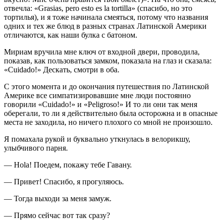
отвечла: «Grasias, pero esto es la tortilla» (спасибо, но это
тортилья), и я тоже начинала смеяться, потому что названия
одних и тех же блюд в разных странах Латинской Америки
отличаются, как наши булка с батоном.
Мириам вручила мне ключ от входной двери, проводила,
показав, как пользоваться замком, показала на глаз и сказала:
«Cuidado!» Дескать, смотри в оба.
С этого момента и до окончания путешествия по Латинской
Америке все симпатизировавшие мне люди постоянно
говорили «Cuidado!» и «Peligroso!» И то ли они так меня
оберегали, то ли я действительно была осторожна и в опасные
места не заходила, но ничего плохого со мной не произошло.
Я помахала рукой и буквально уткнулась в велорикшу,
улыбчивого парня.
— Hola! Поедем, покажу тебе Гавану.
— Привет! Спасибо, я прогуляюсь.
— Тогда выходи за меня замуж.
— Прямо сейчас вот так сразу?