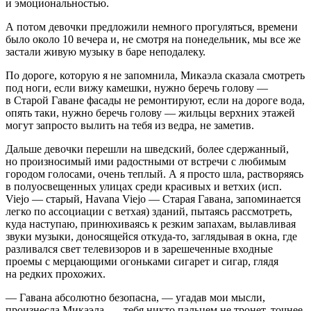
и эмоциональностью.
А потом девочки предложили немного прогуляться, времени
было около 10 вечера и, не смотря на понедельник, мы все же
застали живую музыку в баре неподалеку.
По дороге, которую я не запомнила, Микаэла сказала смотреть
под ноги, если вижу камешки, нужно беречь голову —
в Старой Гаване фасады не ремонтируют, если на дороге вода,
опять таки, нужно беречь голову — жильцы верхних этажей
могут запросто вылить на тебя из ведра, не заметив.
Дальше девочки перешли на шведский, более сдержанный,
но произносимый ими радостными от встречи с любимым
городом голосами, очень теплый. А я просто шла, растворяясь
в полуосвещенных улицах среди красивых и ветхих (исп.
Viejo — старый, Havana Viejo — Старая Гавана, запоминается
легко по ассоциации с ветхая) зданий, пытаясь рассмотреть,
куда наступаю, принюхиваясь к резким запахам, вылавливая
звуки музыки, доносящейся откуда-то, заглядывая в окна, где
разливался свет телевизоров и в зарешеченные входные
проемы с мерцающими огоньками сигарет и сигар, глядя
на редких прохожих.
— Гавана абсолютно безопасна, — угадав мои мысли,
произнесла Микаэла, — тебя никто пальцем не тронет, точнее,