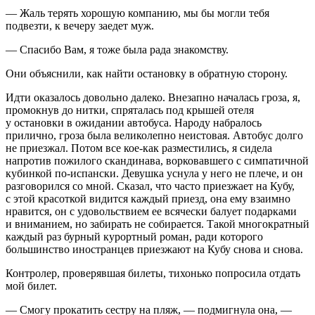
— Жаль терять хорошую компанию, мы бы могли тебя
подвезти, к вечеру заедет муж.
— Спасибо Вам, я тоже была рада знакомству.
Они объяснили, как найти остановку в обратную сторону.
Идти оказалось довольно далеко. Внезапно началась гроза, я,
промокнув до нитки, спряталась под крышей отеля
у остановки в ожидании автобуса. Народу набралось
прилично, гроза была великолепно неистовая. Автобус долго
не приезжал. Потом все кое-как разместились, я сидела
напротив пожилого скандинава, ворковавшего с симпатичной
кубинкой по-испански. Девушка уснула у него не плече, и он
разговорился со мной. Сказал, что часто приезжает на Кубу,
с этой красоткой видится каждый приезд, она ему взаимно
нравится, он с удовольствием ее всячески балует подарками
и вниманием, но забирать не собирается. Такой многократный
каждый раз бурный курортный роман, ради которого
большинство иностранцев приезжают на Кубу снова и снова.
Контролер, проверявшая билеты, тихонько попросила отдать
мой билет.
— Смогу прокатить сестру на пляж, — подмигнула она, —