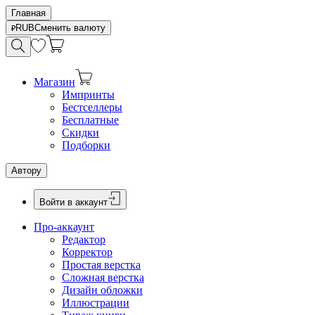
Главная
RUB
Сменить валюту
Магазин
Импринты
Бестселлеры
Бесплатные
Скидки
Подборки
Автору
Войти в аккаунт
Про-аккаунт
Редактор
Корректор
Простая верстка
Сложная верстка
Дизайн обложки
Иллюстрации