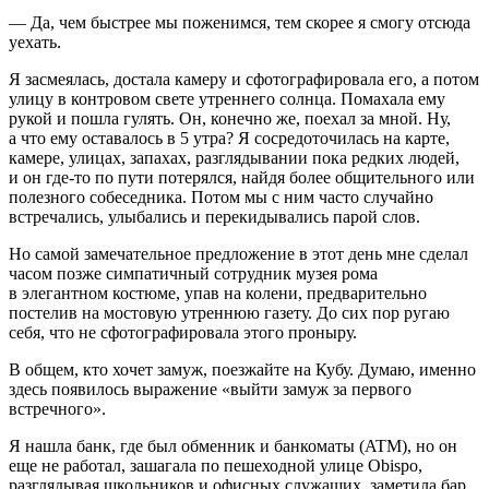
— Да, чем быстрее мы поженимся, тем скорее я смогу отсюда
уехать.
Я засмеялась, достала камеру и сфотографировала его, а потом
улицу в контровом свете утреннего солнца. Помахала ему
рукой и пошла гулять. Он, конечно же, поехал за мной. Ну,
а что ему оставалось в 5 утра? Я сосредоточилась на карте,
камере, улицах, запахах, разглядывании пока редких людей,
и он где-то по пути потерялся, найдя более общительного или
полезного собеседника. Потом мы с ним часто случайно
встречались, улыбались и перекидывались парой слов.
Но самой замечательное предложение в этот день мне сделал
часом позже симпатичный сотрудник музея рома
в элегантном костюме, упав на колени, предварительно
постелив на мостовую утреннюю газету. До сих пор ругаю
себя, что не сфотографировала этого проныру.
В общем, кто хочет замуж, поезжайте на Кубу. Думаю, именно
здесь появилось выражение «выйти замуж за первого
встречного».
Я нашла банк, где был обменник и банкоматы (ATM), но он
еще не работал, зашагала по пешеходной улице Obispo,
разглядывая школьников и офисных служащих, заметила бар