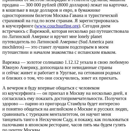
продана — 300 000 рублей (8000 долларов) лежат на карточке,
в кошельке в виде долларов и евро, в бумажнике
односторонним билетом Москва-Гавана и туристической
страховкой на год по всем странам. Я зарегистрировалась
в коучсерфинге (
www.couchsurfing.org
). Сегодня днем
встречаюсь с Варежкой, которая несколько раз путешествовала
по Латинской Америке и вручит мне lonely planet
путеводитель по Латинской Америке (Sud America para
mochileros) — это станет лучшим подспорьем в моем
путешествии и началом знакомства с испанским языком.
Варежка — золотое солнышко 1.12.12 уехала в свою любимую
Южную Америку, допосещала все невиданные страны
и сейчас живет и работает в Уругвае, на сетования родных
и близких о том, что они соскучились, зовет их приехать.
А вечером я буду впервые общаться с человеком
из коучсерфинга — он приехал в Москву на несколько дней, я
согласилась ему показать достопримечательности. Получится
здорово — парню из пригорода Стамбула будет интересно
и понятно общаться на английском о Москве и русских людях,
сравнивать с турецким менталитетом, он научит меня
танцевать танго в Нескучном Саду, я покажу, как пользоваться
палочками в японском ресторане, часов пять мы будем гулять
по центру Москвы.