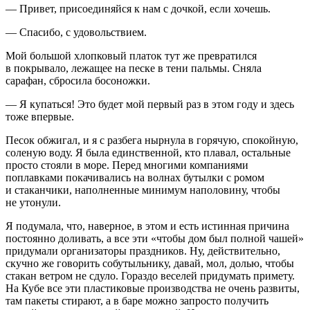
— Привет, присоединяйся к нам с дочкой, если хочешь.
— Спасибо, с удовольствием.
Мой большой хлопковый платок тут же превратился
в покрывало, лежащее на песке в тени пальмы. Сняла
сарафан, сбросила босоножки.
— Я купаться! Это будет мой первый раз в этом году и здесь
тоже впервые.
Песок обжигал, и я с разбега нырнула в горячую, спокойную,
соленую воду. Я была единственной, кто плавал, остальные
просто стояли в море. Перед многими компаниями
поплавками покачивались на волнах бутылки с ромом
и стаканчики, наполненные минимум наполовину, чтобы
не утонули.
Я подумала, что, наверное, в этом и есть истинная причина
постоянно доливать, а все эти «чтобы дом был полной чашей»
придумали организаторы праздников. Ну, действительно,
скучно же говорить собутыльнику, давай, мол, долью, чтобы
стакан ветром не сдуло. Гораздо веселей придумать примету.
На Кубе все эти пластиковые производства не очень развиты,
там пакеты стирают, а в баре можно запросто получить