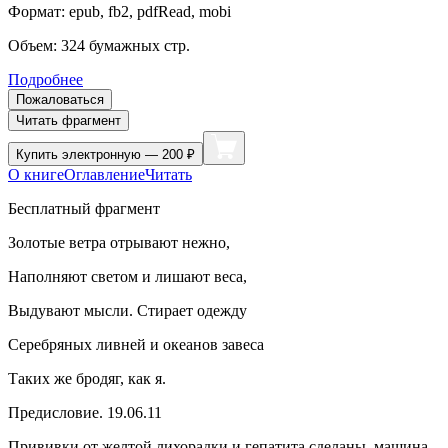
Формат:
epub, fb2, pdfRead, mobi
Объем:
324
бумажных стр.
Подробнее
Пожаловаться
Читать фрагмент
Купить
электронную — 200 ₽
О книге
Оглавление
Читать
Бесплатный фрагмент
Золотые ветра отрывают нежно,
Наполняют светом и лишают веса,
Выдувают мысли. Стирает одежду
Серебряных ливней и океанов завеса
Таких же бродяг, как я.
Предисловие. 19.06.11
Прививки от желтой лихорадки и гепатита сделаны, машина