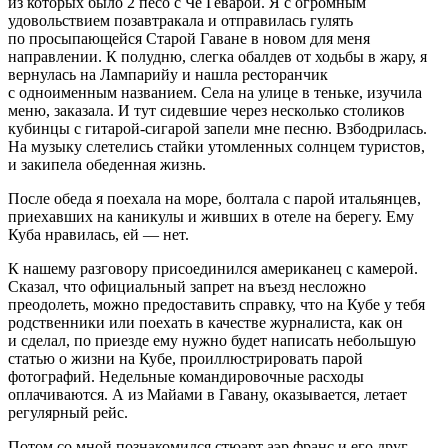
из которых было 2 песо с Че Геварой. Я с огромным
удовольствием позавтракала и отправилась гулять
по просыпающейся Старой Гаване в новом для меня
направлении. К полудню, слегка обалдев от ходьбы в жару, я
вернулась на Лампарийу и нашла ресторанчик
с одноименным названием. Села на улице в теньке, изучила
меню, заказала. И тут сидевшие через несколько столиков
кубинцы с гитарой-сигарой запели мне песню. Взбодрилась.
На музыку слетелись стайки утомленных солнцем туристов,
и закипела обеденная жизнь.
После обеда я поехала на море, болтала с парой итальянцев,
приехавших на каникулы и живших в отеле на берегу. Ему
Куба нравилась, ей — нет.
К нашему разговору присоединился американец с камерой.
Сказал, что официальный запрет на въезд несложно
преодолеть, можно предоставить справку, что на Кубе у тебя
родственники или поехать в качестве журналиста, как он
и сделал, по приезде ему нужно будет написать небольшую
статью о жизни на Кубе, проиллюстрировать парой
фотографий. Недельные командировочные расходы
оплачиваются. А из Майами в Гавану, оказывается, летает
регулярный рейс.
Потом со мной познакомился стюарт аэр франс и его друг-