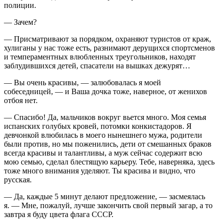
полиции.
— Зачем?
— Присматривают за порядком, охраняют туристов от краж,
хулиганы у нас тоже есть, разнимают дерущихся спортсменов
и темпераментных влюбленных треугольников, находят
заблудившихся детей, спасатели на вышках дежурят…
— Вы очень красивы, — залюбовалась я моей
собеседницей, — и Ваша дочка тоже, наверное, от женихов
отбоя нет.
— Спасибо! Да, мальчиков вокруг вьется много. Моя семья
испанских голубых кровей, потомки конкистадоров. Я
девчонкой влюбилась в моего нынешнего мужа, родители
были против, но мы поженились, дети от смешанных браков
всегда красивы и талантливы, а муж сейчас содержит всю
мою семью, сделал блестящую карьеру. Тебе, наверняка, здесь
тоже много внимания уделяют. Ты красива и видно, что
русская.
— Да, каждые 5 минут делают предложение, — засмеялась
я. — Мне, пожалуй, лучше закончить свой первый загар, а то
завтра я буду цвета флага СССР.