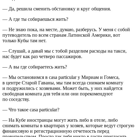
— Да, решила сменить обстановку и круг общения.
— А где ты собираешься жить?
— Не знаю пока, на месте, думаю, разберусь. У меня с собой
путеводитель по всем странам Латинской Америки, вот
только Кубы там нет.
— Слушай, а давай мы с тобой разделим расходы на такси,
нас будет как раз четверо пассажиров.
— А вы где собираетесь жить?
— Мы остановимся в casa particular у Мириам и Гомеса,
в центре Старой Гаваны, мы там всегда снимаем комнату
и подружились с хозяевами. Может быть, у них найдется
свободная комната для тебя или они порекомендуют
по соседству.
— Что такое casa particular?
— На Кубе иностранцы могут жить либо в отеле, либо
снимать комнаты в квартирах у хозяев, которые ведут строгую
финансовую и регистрационную отчетность перед
правительством. Просто так тебя никто в гости пригласить