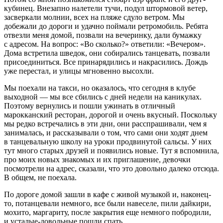
кубинец. Внезапно налетели тучи, подул штормовой ветер,
засверкали молнии, всех на пляже сдуло ветром. Мы
добежали до дороги и удачно поймали ретромобиль. Ребята
отвезли меня домой, позвали на вечеринку, дали бумажку
с адресом. На вопрос: «Во сколько?» ответили: «Вечером».
Дома встретила шведок, они собирались танцевать, позвали
присоединиться. Все принарядились и накрасились. Дождь
уже перестал, и улицы мгновенно высохли.
Мы поехали на такси, но оказалось, что сегодня в клубе
выходной — мы все сбились с дней недели на каникулах.
Поэтому вернулись и пошли ужинать в отличный
марокканский ресторан, дорогой и очень вкусный. Поскольку
мы редко встречались в эти дни, они расспрашивали, чем я
занималась, и рассказывали о том, что сами они ходят днем
в танцевальную школу на уроки продвинутой сальсы. У них
тут много старых друзей и появились новые. Тут я вспомнила,
про моих новых знакомых и их приглашение, девочки
посмотрели на адрес, сказали, что это довольно далеко отсюда.
В общем, не поехала.
По дороге домой зашли в кафе с живой музыкой и, наконец-
то, потанцевали немного, все были навеселе, пили дайкири,
мохито, маргариту, после закрытия еще немного побродили,
и усталые-довольные пошли спать.