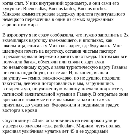
когда спят. У них внутренний хронометр, а они сами его
кукушки: Buenos dias, Buenos tardes, Buenos noches. —
Микаэла комментировала задержку прилета пунктуального
немецкого перевозчика в один из самых задержанных
аэропортом мира.
В аэропорту я не сразу сообразила, что нужно заполнить в 2х
экземплярах карточку въезжающего, и впопыхах, как
школьница, списала у Микаэлы адрес, где буду жить. Мне
шлепнули печать на карточку, оставив чистым паспорт,
и рекомендовали бережно хранить до отъезда. Потом мы все
получили багаж, обменяли или сняли с карт куки
по невыгодному курсу, я взяла туристическую карту Гаваны
не очень подробную, но все же. И, наконец, вышли
на улицу — темно, влажно-жарко, но не душно, подошли
таксисты, девочки поторговались и мы, загрузившись
в старенькую, но ухоженную машину, поехали под кассету
латинской зажигательной музыки в Гавану. В открытые окна
врывались знакомые и не знакомые запахи от самых
приятных, до ужасных, будоражили и поднимали градус
восторга в крови.
Спустя минут 40 мы остановились на неширокой улице
у двери со значком «casa particular». Мириам, чуть полная,
красивая улыбчивая мулатка лет 45 и ее худощавый