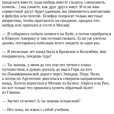
проделать вместе, куда-нибудь вместе сходить, сэкономить,
помочь…) вы узнаете, как друг друга зовут. И если ваш
совместный досуг будет удачным, вы обменяетесь контактами
в фейсбук или почтой. Телефон попросят только местные
аборигены, чтобы пригласить на свидание, продать что-
нибудь или приехать в гости в Москву.
— Я собираюсь побыть немного на Кубе, а потом перебраться
в Южную Америку и там путешествовать. Если уж улетела
далеко, постараюсь побольше всего увидеть за один раз.
— Я несколько лет назад была в Бразилии и Колумбии, мне
понравилось, поедешь туда?
— Ты знаешь, у меня до сих пор нет четкого плана
путешествия, я думаю доехать до мыса Горн на юге
по Панамериканской дороге через Эквадор, Перу, Чили,
а потом по Аргентине двигаться в северном направлении
назад. Хотела вернуться в Москву из Буэнос Айреса или Рио,
но вот только что пришлось купить обратный билет
из Гаваны.
— Звучит отлично! А ты знаешь испанский?
— Нет пока, но взяла с собой учебник.