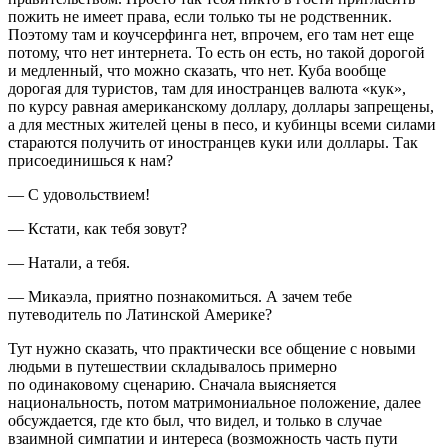
пожить не имеет права, если только ты не родственник.
Поэтому там и коучсерфинга нет, впрочем, его там нет еще
потому, что нет интернета. То есть он есть, но такой дорогой
и медленный, что можно сказать, что нет. Куба вообще
дорогая для туристов, там для иностранцев валюта «кук»,
по курсу равная американскому доллару, доллары запрещены,
а для местных жителей цены в песо, и кубинцы всеми силами
стараются получить от иностранцев куки или доллары. Так
присоединишься к нам?
— С удовольствием!
— Кстати, как тебя зовут?
— Натали, а тебя.
— Микаэла, приятно познакомиться. А зачем тебе
путеводитель по Латинской Америке?
Тут нужно сказать, что практически все общение с новыми
людьми в путешествии складывалось примерно
по одинаковому сценарию. Сначала выясняется
национальность, потом матримониальное положение, далее
обсуждается, где кто был, что видел, и только в случае
взаимной симпатии и интереса (возможность часть пути