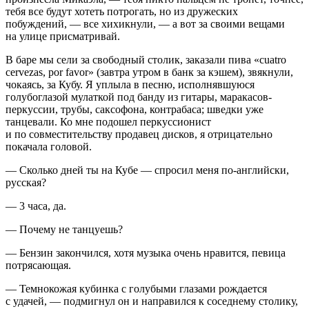
тебя все будут хотеть потрогать, но из дружеских
побуждений, — все хихикнули, — а вот за своими вещами
на улице присматривай.
В баре мы сели за свободный столик, заказали пива «cuatro
cervezas, por favor» (завтра утром в банк за кэшем), звякнули,
чокаясь, за Кубу. Я уплыла в песню, исполнявшуюся
голубоглазой мулаткой под банду из гитары, маракасов-
перкуссии, трубы, саксофона, контрабаса; шведки уже
танцевали. Ко мне подошел перкуссионист
и по совместительству продавец дисков, я отрицательно
покачала головой.
— Сколько дней ты на Кубе — спросил меня по-английски,
русская?
— 3 часа, да.
— Почему не танцуешь?
— Бензин закончился, хотя музыка очень нравится, певица
потрясающая.
— Темнокожая кубинка с голубыми глазами рождается
с удачей, — подмигнул он и направился к соседнему столику,