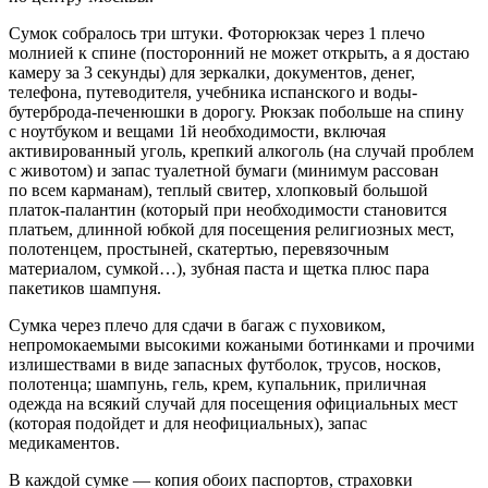
Сумок собралось три штуки. Фоторюкзак через 1 плечо
молнией к спине (посторонний не может открыть, а я достаю
камеру за 3 секунды) для зеркалки, документов, денег,
телефона, путеводителя, учебника испанского и воды-
бутерброда-печенюшки в дорогу. Рюкзак побольше на спину
с ноутбуком и вещами 1й необходимости, включая
активированный уголь, крепкий алкоголь (на случай проблем
с животом) и запас туалетной бумаги (минимум рассован
по всем карманам), теплый свитер, хлопковый большой
платок-палантин (который при необходимости становится
платьем, длинной юбкой для посещения религиозных мест,
полотенцем, простыней, скатертью, перевязочным
материалом, сумкой…), зубная паста и щетка плюс пара
пакетиков шампуня.
Сумка через плечо для сдачи в багаж с пуховиком,
непромокаемыми высокими кожаными ботинками и прочими
излишествами в виде запасных футболок, трусов, носков,
полотенца; шампунь, гель, крем, купальник, приличная
одежда на всякий случай для посещения официальных мест
(которая подойдет и для неофициальных), запас
медикаментов.
В каждой сумке — копия обоих паспортов, страховки