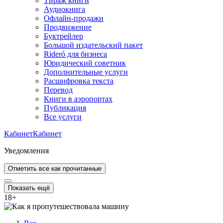
Тираж книги
Аудиокнига
Офлайн-продажи
Продвижение
Буктрейлер
Большой издательский пакет
Rideró для бизнеса
Юридический советник
Дополнительные услуги
Расшифровка текста
Перевод
Книги в аэропортах
Публикация
Все услуги
Кабинет
Кабинет
Уведомления
Отметить все как прочитанные
Показать ещё
18
+