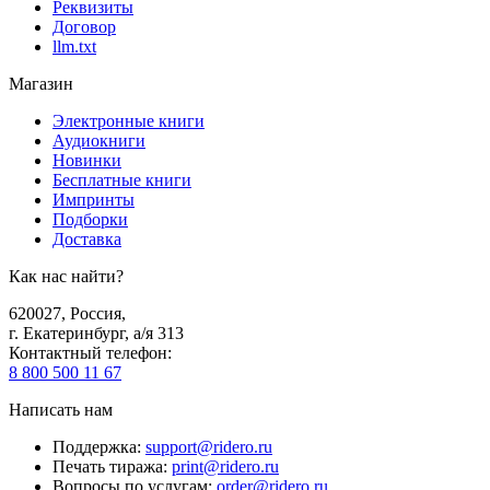
Реквизиты
Договор
llm.txt
Магазин
Электронные книги
Аудиокниги
Новинки
Бесплатные книги
Импринты
Подборки
Доставка
Как нас найти?
620027
,
Россия
,
г. Екатеринбург, а/я 313
Контактный телефон
:
8 800 500 11 67
Написать нам
Поддержка
:
support@ridero.ru
Печать тиража
:
print@ridero.ru
Вопросы по услугам
:
order@ridero.ru