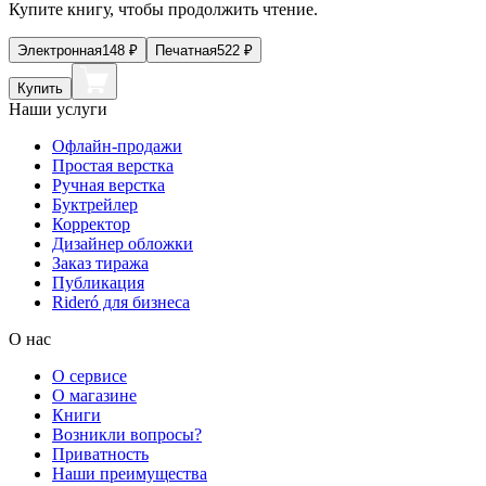
Купите книгу, чтобы продолжить чтение.
Электронная
148
₽
Печатная
522
₽
Купить
Наши услуги
Офлайн-продажи
Простая верстка
Ручная верстка
Буктрейлер
Корректор
Дизайнер обложки
Заказ тиража
Публикация
Rideró для бизнеса
О нас
О сервисе
О магазине
Книги
Возникли вопросы?
Приватность
Наши преимущества