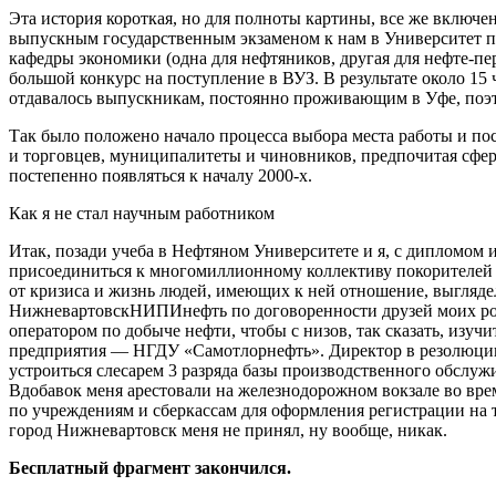
Эта история короткая, но для полноты картины, все же включе
выпускным государственным экзаменом к нам в Университет пр
кафедры экономики (одна для нефтяников, другая для нефте-пе
большой конкурс на поступление в ВУЗ. В результате около 15
отдавалось выпускникам, постоянно проживающим в Уфе, поэто
Так было положено начало процесса выбора места работы и пос
и торговцев, муниципалитеты и чиновников, предпочитая сферу
постепенно появляться к началу 2000-х.
Как я не стал научным работником
Итак, позади учеба в Нефтяном Университете и я, с дипломом
присоединиться к многомиллионному коллективу покорителей 
от кризиса и жизнь людей, имеющих к ней отношение, выгляде
НижневартовскНИПИнефть по договоренности друзей моих роди
оператором по добыче нефти, чтобы с низов, так сказать, изу
предприятия — НГДУ «Самотлорнефть». Директор в резолюции к
устроиться слесарем 3 разряда базы производственного обслужи
Вдобавок меня арестовали на железнодорожном вокзале во врем
по учреждениям и сберкассам для оформления регистрации на т
город Нижневартовск меня не принял, ну вообще, никак.
Бесплатный фрагмент закончился.