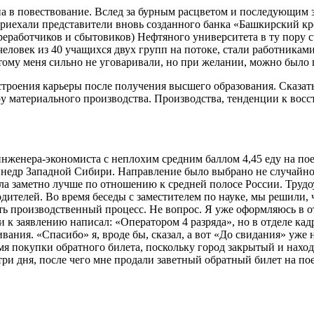
на в повествование. Вслед за бурным расцветом и последующим 
иехали представители вновь созданного банка «Башкирский кред
реработчиков и сбытовиков) Нефтяного университета в ту пору с
 человек из 40 учащихся двух групп на потоке, стали работника
му меня сильно не уговаривали, но при желании, можно было п
троения карьеры после получения высшего образования. Сказать
 материального производства. Производства, тенденции к восст
 инженера-экономиста с неплохим средним баллом 4,45 еду на 
недр Западной Сибири. Направление было выбрано не случайно
ла заметно лучше по отношению к средней полосе России. Трудо
телей. Во время беседы с заместителем по науке, мы решили, 
чить производственный процесс. Не вопрос. Я уже оформляюсь в о
 заявлению написал: «Оператором 4 разряда», но в отделе кадр
вания. «Спасибо» я, вроде бы, сказал, а вот «До свидания» уже
я покупки обратного билета, поскольку город закрытый и наход
ри дня, после чего мне продали заветный обратный билет на по