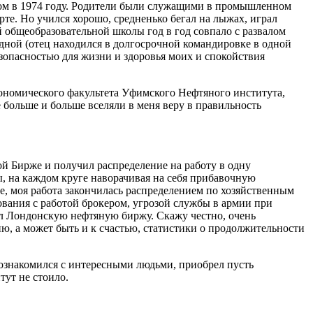
лом в 1974 году. Родители были служащими в промышленном
рте. Но учился хорошо, средненько бегал на лыжах, играл
й общеобразовательной школы год в год совпало с развалом
едной (отец находился в долгосрочной командировке в одной
безопасностью для жизни и здоровья моих и спокойствия
экономического факультета Уфимского Нефтяного института,
 больше и больше вселяли в меня веру в правильность
й Бирже и получил распределение на работу в одну
ы, на каждом круге наворачивая на себя прибавочную
, моя работа закончилась распределением по хозяйственным
вания с работой брокером, угрозой службы в армии при
ил Лондонскую нефтяную биржу. Скажу честно, очень
ю, а может быть и к счастью, статистики о продолжительности
ознакомился с интересными людьми, приобрел пусть
тут не стоило.