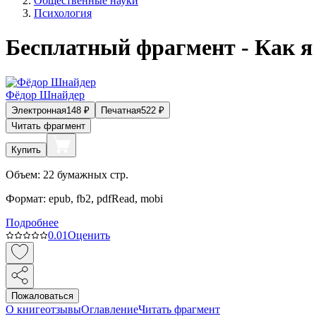
Общественные науки
Психология
Бесплатный фрагмент - Как я
Фёдор Шнайдер
Электронная
148
₽
Печатная
522
₽
Читать фрагмент
Купить
Объем:
22
бумажных стр.
Формат:
epub, fb2, pdfRead, mobi
Подробнее
0.0
1
Оценить
Пожаловаться
О книге
отзывы
Оглавление
Читать фрагмент