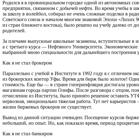
Родился я в провинциальном городке одной из автономных с
предприятии, связанном с добычей нефти. Во время учебы в шко
за школу в волейбол, собирал не очень сложные поделки в рад
Советского союза и началом многим знакомой Эпохи «Лихих 90-
из стран ближнего востока), было решено на учебу далеко от д
родителей.
За плечами выпускные школьные экзамены, вступительные в инс
а с третьего курса — Нефтяного Университета. Экономические 
выбранной мною специальности для дальнейшего построения 
Как я не стал брокером
Параллельно с учебой в Институте в 1992 году я с отличием 
из брокерских контор Уфы. Время для бирж было золотое! Одн
стоимость. Еще бы — в стране гиперинфляция достигала уровн
магазинам города партии Олифы. После разговора с отцом, п
отчислении из Института, было принято решение оставить УТФ
нервозная, эмоционально тяжелая работа. Тут нет карьеристов
жизни биржевых брокеров не существует.
Вывод из данной ситуации очевиден: Посещение курсов биржев
небольшой, но опыт. Но, как показало время, период процветан
Как я не стал банкиром