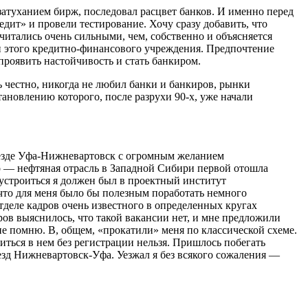
затуханием бирж, последовал расцвет банков. И именно перед
ит» и провели тестирование. Хочу сразу добавить, что
читались очень сильными, чем, собственно и объясняется
ми этого кредитно-финансового учреждения. Предпочтение
роявить настойчивость и стать банкиром.
 честно, никогда не любил банки и банкиров, рынки
ановлению которого, после разрухи 90-х, уже начали
поезде Уфа-Нижневартовск с огромным желанием
 — нефтяная отрасль в Западной Сибири первой отошла
устроиться я должен был в проектный институт
что для меня было бы полезным поработать немного
тделе кадров очень известного в определенных кругах
ов выяснилось, что такой вакансии нет, и мне предложили
 не помню. В, общем, «прокатили» меня по классической схеме.
иться в нем без регистрации нельзя. Пришлось побегать
езд Нижневартовск-Уфа. Уезжал я без всякого сожаления —