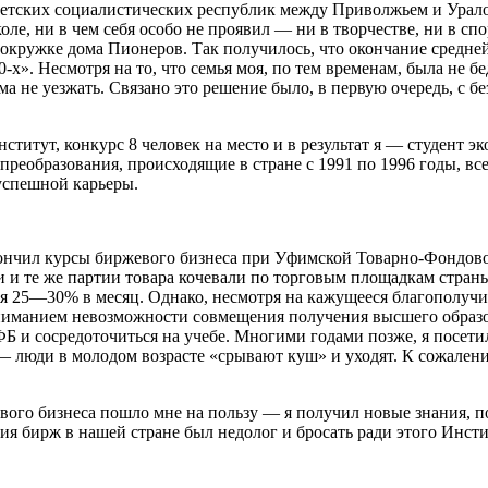
оветских социалистических республик между Приволжьем и Ура
ле, ни в чем себя особо не проявил — ни в творчестве, ни в спо
иокружке дома Пионеров. Так получилось, что окончание средне
х». Несмотря на то, что семья моя, по тем временам, была не б
ома не уезжать. Связано это решение было, в первую очередь, с 
титут, конкурс 8 человек на место и в результат я — студент 
преобразования, происходящие в стране с 1991 по 1996 годы, все
успешной карьеры.
окончил курсы биржевого бизнеса при Уфимской Товарно-Фондово
и и те же партии товара кочевали по торговым площадкам стран
я 25—30% в месяц. Однако, несмотря на кажущееся благополучие
ониманием невозможности совмещения получения высшего образо
Б и сосредоточиться на учебе. Многими годами позже, я посет
 — люди в молодом возрасте «срывают куш» и уходят. К сожалени
ого бизнеса пошло мне на пользу — я получил новые знания, п
ия бирж в нашей стране был недолог и бросать ради этого Инсти