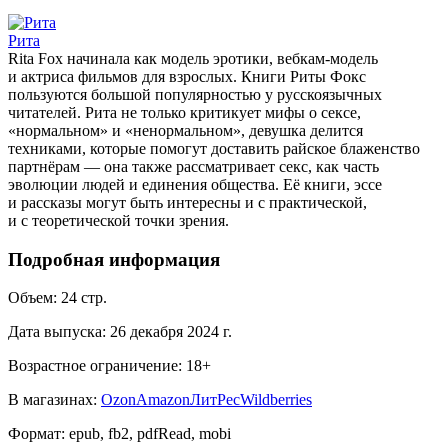
Рита
Rita Fox начинала как модель эротики, вебкам-модель
и актриса фильмов для взрослых. Книги Риты Фокс
пользуются большой популярностью у русскоязычных
читателей. Рита не только критикует мифы о сексе,
«нормальном» и «ненормальном», девушка делится
техниками, которые помогут доставить райское блаженство
партнёрам — она также рассматривает секс, как часть
эволюции людей и единения общества. Её книги, эссе
и рассказы могут быть интересны и с практической,
и с теоретической точки зрения.
Подробная информация
Объем:
24
стр.
Дата выпуска:
26 декабря 2024 г.
Возрастное ограничение:
18
+
В магазинах:
Ozon
Amazon
ЛитРес
Wildberries
Формат:
epub, fb2, pdfRead, mobi