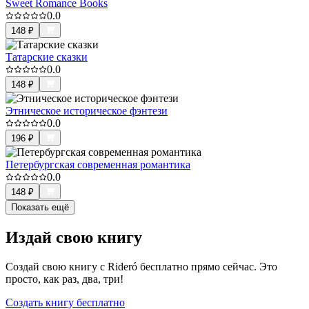
Sweet Romance Books
0.0
148
₽
Татарские сказки
0.0
148
₽
Этническое историческое фэнтези
0.0
196
₽
Петербургская современная романтика
0.0
148
₽
Показать ещё
Издай свою книгу
Создай свою книгу с Rideró бесплатно прямо сейчас. Это
просто, как раз, два, три!
Создать книгу бесплатно