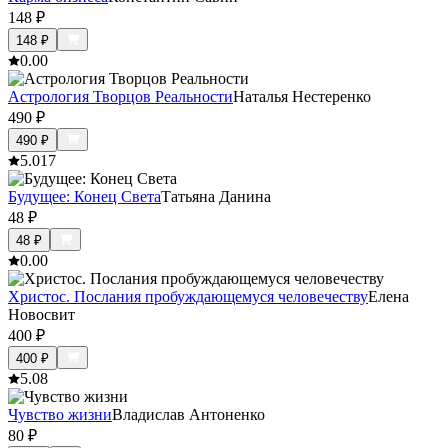
148
₽
148
₽
0.0
0
Астрология Творцов Реальности
Наталья Нестеренко
490
₽
490
₽
5.0
17
Будущее: Конец Света
Татьяна Данина
48
₽
48
₽
0.0
0
Христос. Послания пробуждающемуся человечеству
Елена
Новосвит
400
₽
400
₽
5.0
8
Чувство жизни
Владислав Антоненко
80
₽