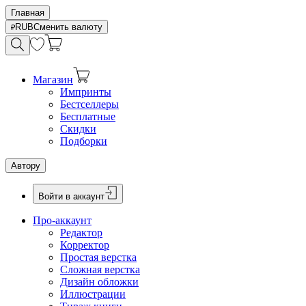
Главная
RUB
Сменить валюту
Магазин
Импринты
Бестселлеры
Бесплатные
Скидки
Подборки
Автору
Войти в аккаунт
Про-аккаунт
Редактор
Корректор
Простая верстка
Сложная верстка
Дизайн обложки
Иллюстрации