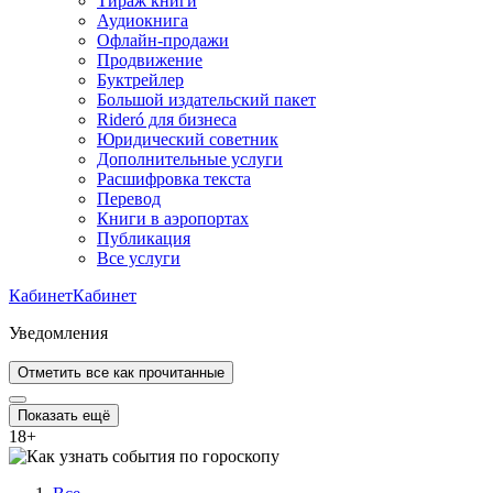
Тираж книги
Аудиокнига
Офлайн-продажи
Продвижение
Буктрейлер
Большой издательский пакет
Rideró для бизнеса
Юридический советник
Дополнительные услуги
Расшифровка текста
Перевод
Книги в аэропортах
Публикация
Все услуги
Кабинет
Кабинет
Уведомления
Отметить все как прочитанные
Показать ещё
18
+