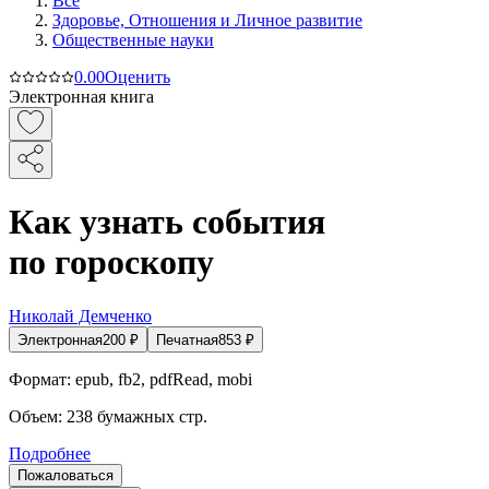
Все
Здоровье, Отношения и Личное развитие
Общественные науки
0.0
0
Оценить
Электронная книга
Как узнать события
по гороскопу
Николай Демченко
Электронная
200
₽
Печатная
853
₽
Формат:
epub, fb2, pdfRead, mobi
Объем:
238
бумажных стр.
Подробнее
Пожаловаться