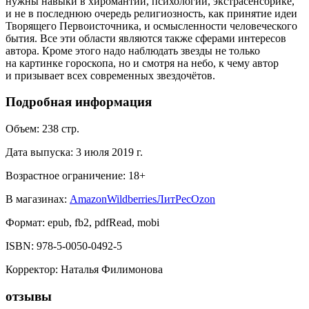
нужны навыки в хиромантии, психологии, экстрасенсорике,
и не в последнюю очередь религиозность, как принятие идеи
Творящего Первоисточника, и осмысленности человеческого
бытия. Все эти области являются также сферами интересов
автора. Кроме этого надо наблюдать звезды не только
на картинке гороскопа, но и смотря на небо, к чему автор
и призывает всех современных звездочётов.
Подробная информация
Объем:
238
стр.
Дата выпуска:
3 июля 2019 г.
Возрастное ограничение:
18
+
В магазинах:
Amazon
Wildberries
ЛитРес
Ozon
Формат:
epub, fb2, pdfRead, mobi
ISBN:
978-5-0050-0492-5
Корректор
:
Наталья Филимонова
отзывы