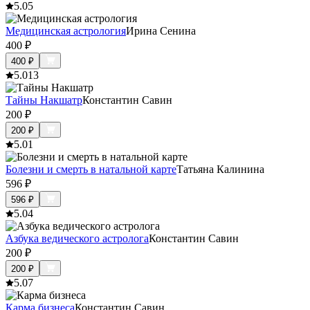
5.0
5
Медицинская астрология
Ирина Сенина
400
₽
400
₽
5.0
13
Тайны Накшатр
Константин Савин
200
₽
200
₽
5.0
1
Болезни и смерть в натальной карте
Татьяна Калинина
596
₽
596
₽
5.0
4
Азбука ведического астролога
Константин Савин
200
₽
200
₽
5.0
7
Карма бизнеса
Константин Савин