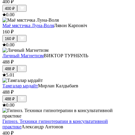
400
₽
400
₽
0.0
0
Маё мястэчка Луна-Воля
Лявон Карповіч
160
₽
160
₽
0.0
0
Личный Магнетизм
ВИКТОР ТУРНБУЛЬ
488
₽
488
₽
5.0
1
Тамгалар ырдайт
Мирлан Калдыбаев
488
₽
488
₽
0.0
0
Гипноз. Техники гипнотерапии в консультативной
практике
Александр Антонов
400
₽