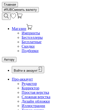
Главная
RUB
Сменить валюту
Магазин
Импринты
Бестселлеры
Бесплатные
Скидки
Подборки
Автору
Войти в аккаунт
Про-аккаунт
Редактор
Корректор
Простая верстка
Сложная верстка
Дизайн обложки
Иллюстрации