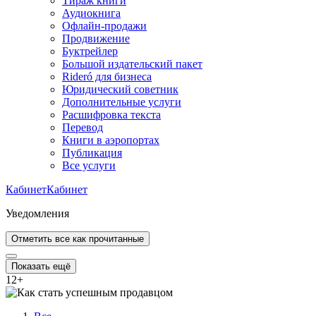
Тираж книги
Аудиокнига
Офлайн-продажи
Продвижение
Буктрейлер
Большой издательский пакет
Rideró для бизнеса
Юридический советник
Дополнительные услуги
Расшифровка текста
Перевод
Книги в аэропортах
Публикация
Все услуги
Кабинет
Кабинет
Уведомления
Отметить все как прочитанные
Показать ещё
12
+