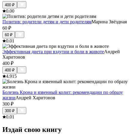
400
₽
0.0
0
Позитив: родители детям и дети родителям
Марина Звёздная
60
₽
60
₽
0.0
1
Эффективная диета при вздутии и боли в животе
Андрей
Харитонов
400
₽
400
₽
4.9
15
Болезнь Крона и язвенный колит: рекомендации по образу
жизни
Андрей Харитонов
300
₽
300
₽
0.0
1
Издай свою книгу