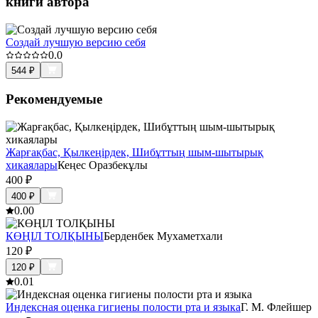
книги автора
Создай лучшую версию себя
0.0
544
₽
Рекомендуемые
Жарғақбас, Қылкеңірдек, Шибұттың шым-шытырық
хикаялары
Кеңес Оразбекұлы
400
₽
400
₽
0.0
0
КӨҢІЛ ТОЛҚЫНЫ
Берденбек Мухаметхали
120
₽
120
₽
0.0
1
Индексная оценка гигиены полости рта и языка
Г. М. Флейшер