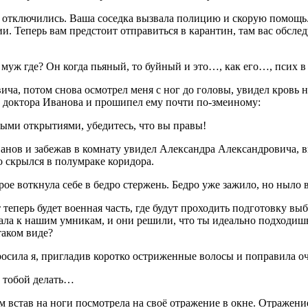
ы отключились. Ваша соседка вызвала полицию и скорую помощ
 Теперь вам предстоит отправиться в карантин, там вас обследу
 муж где? Он когда пьяный, то буйный и это…, как его…, псих в
ча, потом снова осмотрел меня с ног до головы, увидел кровь на
го доктора Иванова и прошипел ему почти по-змеиному:
ыми открытиями, убедитесь, что вы правы!
нов и забежав в комнату увидел Александра Александровича, в
о скрылся в полумраке коридора.
орое воткнула себе в бедро стержень. Бедро уже зажило, но ныло 
теперь будет военная часть, где будут проходить подготовку вы
ала к нашим умникам, и они решили, что ты идеально подходиш
таком виде?
осила я, пригладив коротко остриженные волосы и поправила оч
с тобой делать…
став на ноги посмотрела на своё отражение в окне. Отражение м