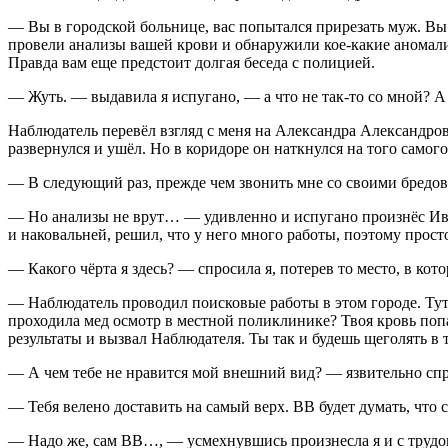
— Вы в городской больнице, вас попытался прирезать муж. В
провели анализы вашей крови и обнаружили кое-какие аномалии.
Правда вам еще предстоит долгая беседа с полицией.
— Жуть. — выдавила я испугано, — а что не так-то со мной? А
Наблюдатель перевёл взгляд с меня на Александра Александрови
развернулся и ушёл. Но в коридоре он наткнулся на того само
— В следующий раз, прежде чем звонить мне со своими бредов
— Но анализы не врут… — удивленно и испугано произнёс Ива
и наковальней, решил, что у него много работы, поэтому прост
— Какого чёрта я здесь? — спросила я, потерев то место, в кот
— Наблюдатель проводил поисковые работы в этом городе. Тут 
проходила мед осмотр в местной поликлинике? Твоя кровь поп
результаты и вызвал Наблюдателя. Ты так и будешь щеголять в 
— А чем тебе не нравится мой внешний вид? — язвительно спр
— Тебя велено доставить на самый верх. ВВ будет думать, что 
— Надо же, сам ВВ…, — усмехнувшись произнесла я и с трудом в