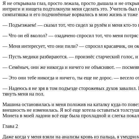
Я не открывала глаз, просто лежала, просто дышала и не откры
интриги и нищета подтолкнули меня сделать это. Учитель был 
симпатяшка и его подчинённые ворвались в мою жизнь и тоже
— Подъезжаем! — сказал тот, что сидел за рулём и меня кто-то
— Что он ей вколол? — озадачено спросил тот, что меня потряс
— Меня интересует, что они пили? — спросил красавчик, он оказ
— Пусть медики разбираются. — произнёс старческий голос, и я
— Семёныч, они же никогда и ничего не объясняют. — посмеявш
— Это они тебе никогда и ничего, ты еще не дорос. — весело 
— Надеюсь я не зря в том подъезде сторожевых духов завалил.
тянуть меня на пол.
Машина остановилась и меня положив на каталку куда-то повез
внешность не изменилась. Я всё еще хотела оставаться толстушк
Монета в моей ладони всё еще была прохладной и слегка покалы
Глава 2
Даже когда у меня взяли на анализы кровь из пальца, я умудрил