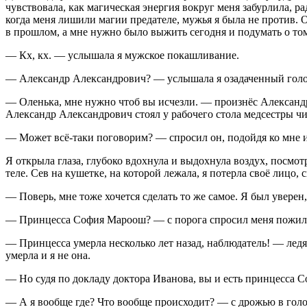
чувствовала, как магическая энергия вокруг меня забурлила, ра
когда меня лишили магии предателе, мужья я была не против. 
в прошлом, а мне нужно было выжить сегодня и подумать о том,
— Кх, кх. — услышала я мужское покашливание.
— Александр Александрович? — услышала я озадаченный голо
— Оленька, мне нужно чтоб вы исчезли. — произнёс Александр
Александр Александрович стоял у рабочего стола медсестры чи
— Может всё-таки поговорим? — спросил он, подойдя ко мне и
Я открыла глаза, глубоко вдохнула и выдохнула воздух, посмотр
теле. Сев на кушетке, на которой лежала, я потерла своё лицо,
— Поверь, мне тоже хочется сделать то же самое. Я был уверен
— Принцесса София Мароош? — с порога спросил меня пожилой
— Принцесса умерла несколько лет назад, наблюдатель! — ледян
умерла и я не она.
— Но судя по докладу доктора Иванова, вы и есть принцесса С
— А я вообще где? Что вообще происходит? — с дрожью в голос