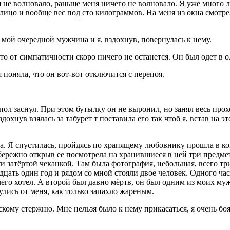
я не волновало, раньше меня ничего не волновало. Я уже много 
 лицо и вообще вес под сто килограммов. На меня из окна смотр
 мой очередной мужчина и я, вздохнув, повернулась к нему.
то от симпатичности скоро ничего не останется. Он был одет в 
я поняла, что он вот-вот отключится с перепоя.
ол заснул. При этом бутылку он не выронил, но занял весь про
охнув взялась за табурет т поставила его так чтоб я, встав на э
ра. Я спустилась, пройдясь по храпящему любовнику прошла в ко
 бережно открыв ее посмотрела на хранившиеся в ней три предмет
ти затёртой чеканкой. Там была фотография, небольшая, всего тр
цать один год и рядом со мной стояли двое человек. Одного час
о чего хотел. А второй был давно мёртв, он был одним из моих м
улись от меня, как только запахло жареным.
скому стержню. Мне нельзя было к нему прикасаться, я очень боял