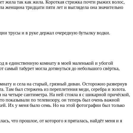
лет жила так как жила. Короткая стрижка почти рыжих волос,
ела женщина тридцати пяти лет и выглядела она значительно
одни трусы и в руке держал очередную бутылку водки.
ход в единственную комнату в моей маленькой и убогой
тот самый табурет могла дотянуться до небольшого свёртка,
мнату и села на старый, грязный диван. Осторожно развернув
а. Там был стержень из переплетения меди, серебра и золота.
и на четыре сантиметра. На ней стояла я с шикарной причёской,
то показывали по телевизору, он теперь был очень важной
ужей. Их у меня было семь. Но на этой фотографии был только
ась, что прошлое, от которого я пряталась, найдёт меня и я