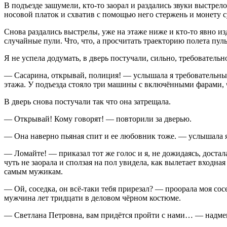
В подъезде зашумели, кто-то заорал и раздались звуки выстрел
носовой платок и схватив с помощью него стержень и монету с
Снова раздались выстрелы, уже на этаже ниже и кто-то явно изд
случайные пули. Что, что, а просчитать траекторию полета пуль
Я не успела додумать, в дверь постучали, сильно, требовательн
— Сасарина, открывай, полиция! — услышала я требовательный г
этажа. У подъезда стояло три машины с включёнными фарами, ч
В дверь снова постучали так что она затрещала.
— Открывай! Кому говорят! — повторили за дверью.
— Она наверно пьяная спит и ее любовник тоже. — услышала я
— Ломайте! — приказал тот же голос и я, не дожидаясь, достала
чуть не заорала и сползая на пол увидела, как вылетает вход
самым мужикам.
— Ой, соседка, он всё-таки тебя прирезал? — проорала моя сос
мужчина лет тридцати в деловом чёрном костюме.
— Светлана Петровна, вам придётся пройти с нами… — надменно