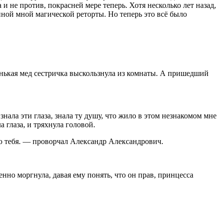
 и не против, покрасней мере теперь. Хотя несколько лет назад,
ной мной магической реторты. Но теперь это всё было
енькая мед сестричка выскользнула из комнаты. А пришедший
знала эти глаза, знала ту душу, что жило в этом незнакомом мне
а глаза, и тряхнула головой.
наю тебя. — проворчал Александр Александрович.
нно моргнула, давая ему понять, что он прав, принцесса