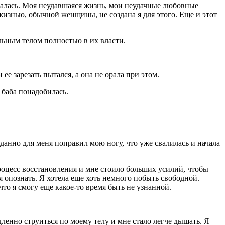
зывалась. Моя неудавшаяся жизнь, мои неудачные любовные
жизнью, обычной женщины, не создана я для этого. Еще и этот
ельным телом полностью в их власти.
ее зарезать пытался, а она не орала при этом.
 баба понадобилась.
данно для меня поправил мою ногу, что уже свалилась и начала
процесс восстановления и мне стоило больших усилий, чтобы
ня опознать. Я хотела еще хоть немного побыть свободной.
то я смогу еще какое-то время быть не узнанной.
дленно струиться по моему телу и мне стало легче дышать. Я