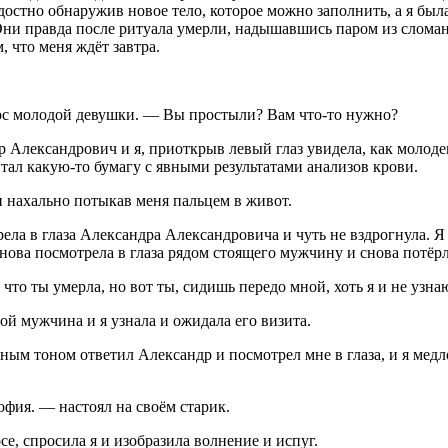
достно обнаружив новое тело, которое можно заполнить, а я была
Они правда после ритуала умерли, надышавшись паром из сломан
 что меня ждёт завтра.
с молодой девушки. — Вы простыли? Вам что-то нужно?
 Александрович и я, приоткрыв левый глаз увидела, как молод
тал какую-то бумагу с явными результатами анализов крови.
 нахально потыкав меня пальцем в живот.
ела в глаза Александра Александровича и чуть не вздрогнула. Я 
 снова посмотрела в глаза рядом стоящего мужчину и снова потёрл
, что ты умерла, но вот ты, сидишь передо мной, хоть я и не уз
 мужчина и я узнала и ожидала его визита.
ым тоном ответил Александр и посмотрел мне в глаза, и я медле
офия. — настоял на своём старик.
е, спросила я и изобразила волнение и испуг.