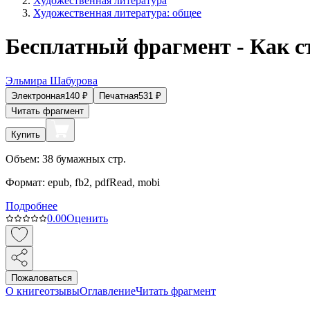
Художественная литература
Художественная литература: общее
Бесплатный фрагмент - Как с
Эльмира Шабурова
Электронная
140
₽
Печатная
531
₽
Читать фрагмент
Купить
Объем:
38
бумажных стр.
Формат:
epub, fb2, pdfRead, mobi
Подробнее
0.0
0
Оценить
Пожаловаться
О книге
отзывы
Оглавление
Читать фрагмент