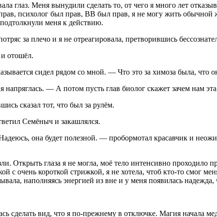
вала глаз. Меня вынудили сделать то, от чего я много лет отка
прав, психолог был прав, ВВ был прав, я не могу жить обычной 
 подтолкнули меня к действию.
 потряс за плечо и я не отреагировала, претворившись бессознат
 и отошёл.
ывается сидел рядом со мной. — Что это за химоза была, что он 
 напряглась. — А потом пусть глав биолог скажет зачем нам эта
ись сказал тот, что был за рулём.
ответил Семёныч и закашлялся.
 Надеюсь, она будет полезной. — пробормотал красавчик и неожи
ли. Открыть глаза я не могла, моё тело интенсивно проходило 
ой с очень короткой стрижкой, я не хотела, чтоб кто-то смог ме
вала, наполняясь энергией из вне и у меня появилась надежда, ч
ась сделать вид, что я по-прежнему в отключке. Магия начала ме