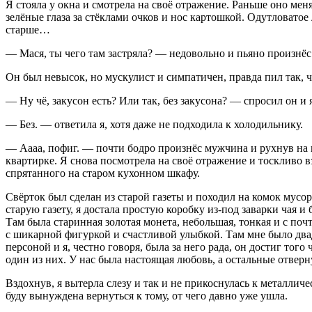
Я стояла у окна и смотрела на своё отражение. Раньше оно мен
зелёные глаза за стёклами очков и нос картошкой. Одутловатое
старше…
— Мася, ты чего там застряла? — недовольно и пьяно произнёс
Он был невысок, но мускулист и симпатичен, правда пил так, ч
— Ну чё, закусон есть? Или так, без закусона? — спросил он и 
— Без. — ответила я, хотя даже не подходила к холодильнику.
— Аааа, пофиг. — почти бодро произнёс мужчина и рухнув на п
квартирке. Я снова посмотрела на своё отражение и тоскливо взд
спрятанного на старом кухонном шкафу.
Свёрток был сделан из старой газеты и походил на комок мусо
старую газету, я достала простую коробку из-под заварки чая и
Там была старинная золотая монета, небольшая, тонкая и с поч
с шикарной фигуркой и счастливой улыбкой. Там мне было двад
персоной и я, честно говоря, была за него рада, он достиг тог
один из них. У нас была настоящая любовь, а остальные отверн
Вздохнув, я вытерла слезу и так и не прикоснулась к металличе
буду вынуждена вернуться к тому, от чего давно уже ушла.