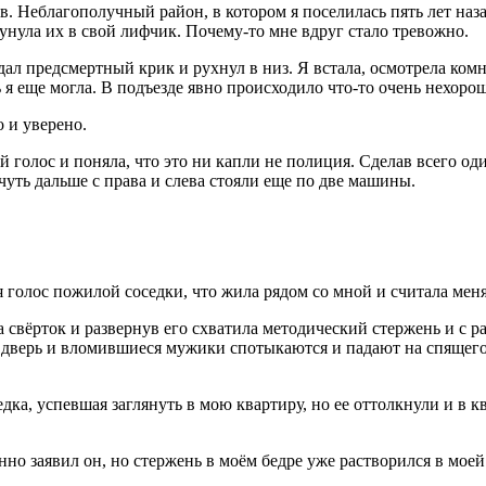
ов. Неблагополучный район, в котором я поселилась пять лет наз
унула их в свой лифчик. Почему-то мне вдруг стало тревожно.
ал предсмертный крик и рухнул в низ. Я встала, осмотрела комна
 я еще могла. В подъезде явно происходило что-то очень нехорош
о и уверено.
олос и поняла, что это ни капли не полиция. Сделав всего один 
уть дальше с права и слева стояли еще по две машины.
 голос пожилой соседки, что жила рядом со мной и считала мен
 свёрток и развернув его схватила методический стержень и с ра
ная дверь и вломившиеся мужики спотыкаются и падают на спящег
едка, успевшая заглянуть в мою квартиру, но ее оттолкнули и в
 заявил он, но стержень в моём бедре уже растворился в моей к