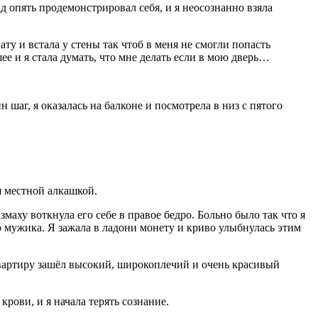
ад опять продемонстрировал себя, и я неосознанно взяла
ту и встала у стены так чтоб в меня не смогли попасть
ее и я стала думать, что мне делать если в мою дверь…
шаг, я оказалась на балконе и посмотрела в низ с пятого
я местной алкашкой.
змаху воткнула его себе в правое бедро. Больно было так что я
о мужика. Я зажала в ладони монету и криво улыбнулась этим
 квартиру зашёл высокий, широкоплечий и очень красивый
рови, и я начала терять сознание.