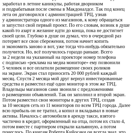
заработал в летние каникулы, работая дворником
и подрабатывая после смены в Макдоналдсе. Так под конец
лета он договорился с администрацией ТРЦ, узнав
у администратора одного из магазинов, к кому обращаться
и запустил свой первый проект. По его словам, возник в душе
какой-то азарт и желание идти до конца, пока не достигнет
своей цели. Глубоко в душе он думал, что в очередной раз
потеряет все свои сбережения, потом начнет копить
и экономить заново и вот, уже тогда что-нибудь обязательно
получится. Но, всё получилось гораздо раньше. Всего
за 2 недели на указанный на проекторе номер телефона
с подписью «реклама на медиа мониторе» ему позвонили
5 человек и все оплатили размещение своих роликов
на экране. Экран стал приносить 20 000 рублей каждый
месяц. Спустя 2 месяца мой друг вернул инвестированные
средства и разместил ещё один монитор в этом же ТРЦ.
Владельцы магазинов сами звонили с предложениями
о размещении объявлений. Так он заполнил и второй экран.
Потом разместил свои мониторы в других ТРЦ, создав
за 10 месяцев сеть из 11 мониторов по всем ТРЦ города. Далее
всю прибыль он не тратил, а копил и вкладывал в новые
активы. Началось с автомобиля в аренду такси, взятого
частично в кредит, оформленный на отца, потом их стало 4,
потом вместе с партнером открыли кальянную, а потом
понеслось. По книгам Роберта Кийосаки он всегда знал, что