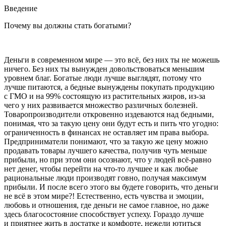
Введение
Почему вы должны стать богатыми?
Деньги в современном мире — это всё, без них ты не можешь
ничего. Без них ты вынужден довольствоваться меньшим
уровнем благ. Богатые люди лучше выглядят, потому что
лучше питаются, а бедные вынуждены покупать продукцию
с ГМО и на 99% состоящую из растительных жиров, из-за
чего у них развивается множество различных болезней.
Товаропроизводители откровенно издеваются над бедными,
понимая, что за такую цену они будут есть и пить что угодно:
ограниченность в финансах не оставляет им права выбора.
Предприниматели понимают, что за такую же цену можно
продавать товары лучшего качества, получив чуть меньше
прибыли, но при этом они осознают, что у людей всё-равно
нет денег, чтобы перейти на что-то лучшее и как любые
рациональные люди производят говно, получая максимум
прибыли. И после всего этого вы будете говорить, что деньги
не всё в этом мире?! Естественно, есть чувства и эмоции,
любовь и отношения, где деньги не самое главное, но даже
здесь благосостояние способствует успеху. Гораздо лучше
и приятнее жить в достатке и комфорте, нежели ютиться