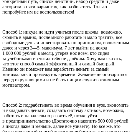
конкретный путь, список действий, набор средств и даже
алгоритм в пяти вариантах, как разбогатеть. Только
попробуйте им не воспользоваться!
Способ 1:
никуда не идти учиться после школы, возможно,
сходить в армию, после много работать и мало тратить, все
свободные деньги инвестировать по принципам, изложенным
далее и через 3—5, максимум, 7 лет выйти на доход
1 000 000 рублей в месяц, утерев нос всем, кто сидел
за учебниками и считал тебя не далёким. Хочу вам сказать,
что этот способ самый эффективный и самый быстрый.
Именно он поможет вам заработать деньги за самый
минимальный промежуток времени. Желание не опозориться
перед окружающими и не быть нищим служит отличным
мотиватором.
Способ 2:
подрабатывать во время обучения в вузе, экономить
и вкладывать деньги, создавать систему активов, возможно,
работать и параллельно развить её, позже уйти
в предпринимательство (Достаточно накопить 500 000 рублей,
а иногда даже и меньше, далее всё узнаете). Но всё же, это
более медленный способ достижения богатства: все силы надо