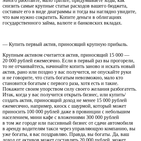
Много работайте, мало тратьте, придумываете ходы, как
снизить самые крупные статьи расходов вашего бюджета,
составьте его в виде диаграммы и тогда вы наглядно увидите,
что вам нужно сократить. Копите деньги в облигациях
государственного займа, валюте и банковских вкладах.
— Купить первый актив, приносящий крупную прибыль.
Крупным активом считается актив, приносящий 15 000 —
20 000 рублей ежемесячно. Если в первый раз вы прогорели,
то не отчаивайтесь, начинайте копить заново и искать новый
актив, рано или поздно у вас получится, не опускайте руки
и не говорите, что стать богатым невозможно, мало кто
становится богатым с первого раза, хотя есть и такие.
Покажите своим упорством силу своего желания разбогатеть.
Итак, когда у вас получится открыть бизнес, или купить/
создать актив, приносящий доход не менее 15 000 рублей
ежемесячно, например, киоск с шаурмой, который может
приносить 100 000 рублей даже в провинции с небольшим
населением, мини кафе с вложениями 300 000 рублей
в том же городе или пассивный бизнес от сдачи автомобиля
в аренду водителям такси через управляющую компанию, вы
уже богаты, я вас поздравляю. Правда, вы богаты. Да, ваш
доход от активов может составлять 20 000 рублей, может