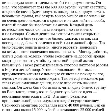
не знал, куда вложить деньги, чтобы их приумножить. Он
знал, что заработает хотя бы 600 000 рублей, купит квартиру,
откроет бизнес и будет получать доход, но как приумножать
небольшие суммы, как создать микро бизнес он не знал. Так
он очень долго находился в кризисе и не мог найти способа,
который помог бы заработать на актив. Каждый день
по несколько часов он читал интернет, но так ничего
и не находил. Самым дешевым активом считал открытие
кальянной и был уверен, что бизнес удастся, так как сам
посещал подобные заведения и всё знал о данной сфере. Так
было решено копить деньги, много работать, экономить
на всём, а после окончания школы поехать в Москву работать,
жить в доме на колёсах, чтобы экономить на дорогой аренде
квартиры и копить, чтобы купить свой первый актив —
кальянную. Также рассматривались способы вахтовой работы
в Корее и летней подработки в Финляндии. Но, мысли
приумножить капитал с помощью бизнеса не покидали его,
очень уж не хотелось долго ждать. Так он ещё несколько раз
терял сэкономленные деньги, после чего опять начинал
сначала. Он хотел быть богатым и, читая одну бизнес группу
во Вконтакте, наткнулся на бюджетную бизнес идею —
рекламные мониторы в ТРЦ. Эта идея показалась
привлекательной, и он задумался над её осуществлением.
Стоимость монитора составляла всего 40 000 рублей. Так он
сэкономил около 15 000 рублей и оставшиеся 25 000 рублей