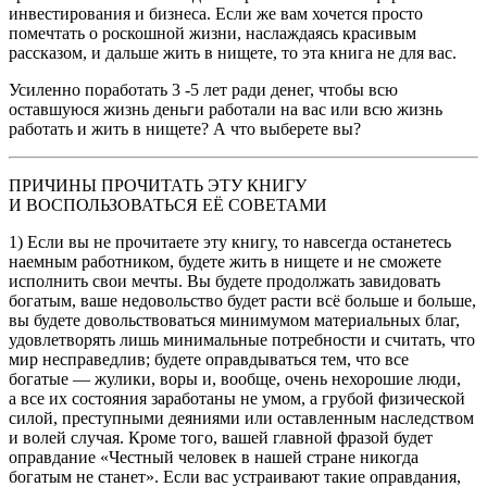
инвестирования и бизнеса. Если же вам хочется просто
помечтать о роскошной жизни, наслаждаясь красивым
рассказом, и дальше жить в нищете, то эта книга не для вас.
Усиленно поработать 3 -5 лет ради денег, чтобы всю
оставшуюся жизнь деньги работали на вас или всю жизнь
работать и жить в нищете? А что выберете вы?
ПРИЧИНЫ ПРОЧИТАТЬ ЭТУ КНИГУ
И ВОСПОЛЬЗОВАТЬСЯ ЕЁ СОВЕТАМИ
1) Если вы не прочитаете эту книгу, то навсегда останетесь
наемным работником, будете жить в нищете и не сможете
исполнить свои мечты. Вы будете продолжать завидовать
богатым, ваше недовольство будет расти всё больше и больше,
вы будете довольствоваться минимумом материальных благ,
удовлетворять лишь минимальные потребности и считать, что
мир несправедлив; будете оправдываться тем, что все
богатые — жулики, воры и, вообще, очень нехорошие люди,
а все их состояния заработаны не умом, а грубой физической
силой, преступными деяниями или оставленным наследством
и волей случая. Кроме того, вашей главной фразой будет
оправдание «Честный человек в нашей стране никогда
богатым не станет». Если вас устраивают такие оправдания,