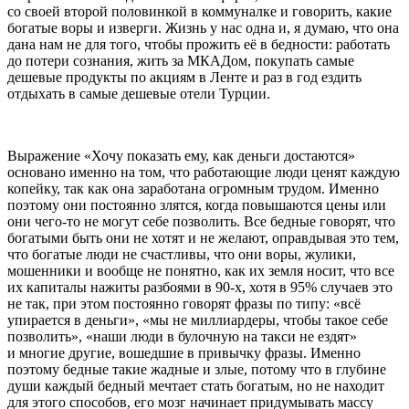
со своей второй половинкой в коммуналке и говорить, какие
богатые воры и изверги. Жизнь у нас одна и, я думаю, что она
дана нам не для того, чтобы прожить её в бедности: работать
до потери сознания, жить за МКАДом, покупать самые
дешевые продукты по акциям в Ленте и раз в год ездить
отдыхать в самые дешевые отели Турции.
Выражение «Хочу показать ему, как деньги достаются»
основано именно на том, что работающие люди ценят каждую
копейку, так как она заработана огромным трудом. Именно
поэтому они постоянно злятся, когда повышаются цены или
они чего-то не могут себе позволить. Все бедные говорят, что
богатыми быть они не хотят и не желают, оправдывая это тем,
что богатые люди не счастливы, что они воры, жулики,
мошенники и вообще не понятно, как их земля носит, что все
их капиталы нажиты разбоями в 90-х, хотя в 95% случаев это
не так, при этом постоянно говорят фразы по типу: «всё
упирается в деньги», «мы не миллиардеры, чтобы такое себе
позволить», «наши люди в булочную на такси не ездят»
и многие другие, вошедшие в привычку фразы. Именно
поэтому бедные такие жадные и злые, потому что в глубине
души каждый бедный мечтает стать богатым, но не находит
для этого способов, его мозг начинает придумывать массу