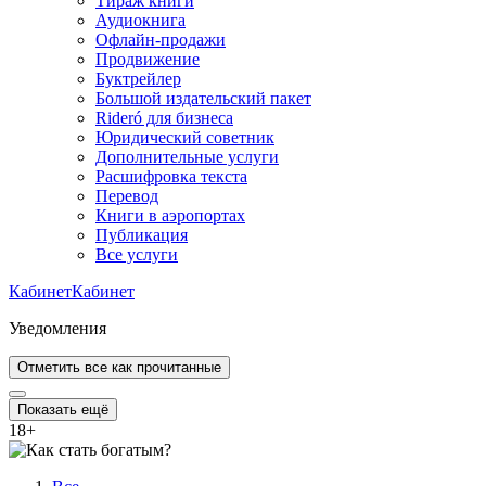
Тираж книги
Аудиокнига
Офлайн-продажи
Продвижение
Буктрейлер
Большой издательский пакет
Rideró для бизнеса
Юридический советник
Дополнительные услуги
Расшифровка текста
Перевод
Книги в аэропортах
Публикация
Все услуги
Кабинет
Кабинет
Уведомления
Отметить все как прочитанные
Показать ещё
18
+