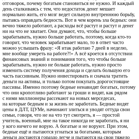
отговорок, почему богатым становиться не нужно. И каждый
день сталкиваясь с тем, что недостаток денег мешает
нормально жить, его мозг ведет сильную внутреннюю борьбу,
пытаясь оправдать бедность. Вот в чем корень зла бедных: они
вечно тяжело работают, а расходы всё растут и растут и денег
ни на что не хватает. Они думают, что, чтобы больше
зарабатывать, нужно больше работать, поэтому, когда кто-то
говорит, что человек зарабатывает мало, то в ответ часто
можно услышать фразу: «Я итак работаю 7 дней в неделю,
мне вообще умереть на работе?!» А всё кроется в отсутствии
финансовых знаний и понимания того, что чтобы больше
зарабатывать, нужно не больше работать, нужно просто
изменить систему получения дохода и сделать большую его
часть пассивным. Нужно инвестировать и сначала тратить
деньги на активы, и только потом покупать дорогостоящие
пассивы. Именно поэтому бедные ненавидят богатых, потому
что они кропотливо работают за гроши и видят, как рядом
с ними миллионеры рассекают на новых мерседесах,
на которые бедным и за жизнь не заработать. Бедные видят
цены в ДЛТ, ЦУМе, начинают злиться и уводят оттуда свои
семьи, говоря, что не на что тут смотреть, я — простой
учитель, военный, мне на такое никогда не заработать, я ни
у кого ничего не ворую. А богатые и не воруют. При этом,
бедные ещё и пытаются угнаться за богатыми, которым
деньги достаются гораздо легче и пытаются на свои тяжело