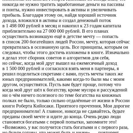
никогда не нужно тратить заработанные деньги на пассивы
и понты, нужно инвестировать в активы и увеличивать
прибыль. Благодаря этому он, найдя хороший источник
дохода, вложился в активы и создал денежный поток
в 1 498 000 рублей в месяц и накопил к 23 годам капитала
приблизительно на 27 000 000 рублей. В его планах
осуществить возникшую ещё в детстве мечту — попасть
в список 200 богатейших людей
Росси
и, мечту, которая сейчас
превратилась в осознанную цель. Все принципы, которым он
следовал, чтобы этого достичь изложены в книге. Изначально
я делал этот сборник советов и алгоритмов для себя,
но сейчас, когда мой друг вышел на ежемесячный доход
в 1 500 000 рублей и согласился взять меня в партнеры, я
решил поделиться секретами с вами, пусть мечты таких же
юных предпринимателей, какими когда-то были мы с моим
другом, осуществятся. Пусть вам будет проще, потому что
когда мой друг шёл к богатству, кроме мусора и рассуждений
ни о чём ничего полезного по теме богатства на книжных
полках не было, только сильно отдалённые от жизни в
Росси
и
книги Роберта Кийосаки. Приятного прочтения, Мои дорогие
предприниматели! А главное, никогда не сдавайтесь, будьте
преданы своей мечте и идите до конца. Очень редко люди
становятся богатыми с первой попытки, запомните это!
«Возможно, у вас получится стать богатыми и с первого раза,
но будьте готовы, что может быть и иначе», — повторяет