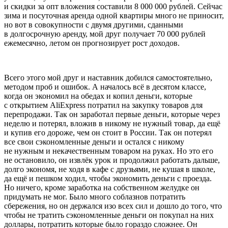
и скидки за опт вложения составили 8 000 000 рублей. Сейчас
зима и посуточная аренда одной квартиры много не приносит,
но вот в совокупности с двумя другими, сданными
в долгосрочную аренду, мой друг получает 70 000 рублей
ежемесячно, летом он прогнозирует рост доходов.
Всего этого мой друг и наставник добился самостоятельно,
методом проб и ошибок. А началось всё в десятом классе,
когда он экономил на обедах и копил деньги, которые
с открытием AliExpress потратил на закупку товаров для
перепродажи. Так он заработал первые деньги, которые через
неделю и потерял, вложив в никому не нужный товар, да ещё
и купив его дороже, чем он стоит в
Росси
и. Так он потерял
все свои сэкономленные деньги и остался с никому
не нужным и некачественным товаром на руках. Но это его
не остановило, он извлёк урок и продолжил работать дальше,
долго экономя, не ходя в кафе с друзьями, не кушая в школе,
да ещё и пешком ходил, чтобы экономить деньги с проезда.
Но ничего, кроме заработка на собственном желудке он
придумать не мог. Было много соблазнов потратить
сбережения, но он держался изо всех сил и дошло до того, что
чтобы не тратить сэкономленные деньги он покупал на них
доллары, потратить которые было гораздо сложнее. Он