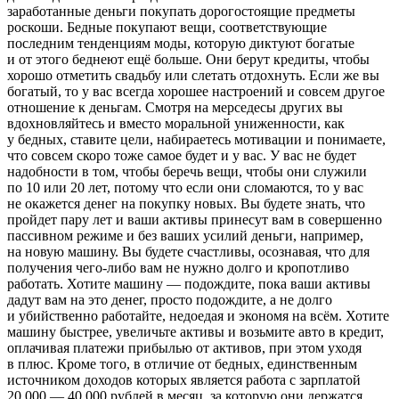
заработанные деньги покупать дорогостоящие предметы
роскоши. Бедные покупают вещи, соответствующие
последним тенденциям моды, которую диктуют богатые
и от этого беднеют ещё больше. Они берут кредиты, чтобы
хорошо отметить свадьбу или слетать отдохнуть. Если же вы
богатый, то у вас всегда хорошее настроений и совсем другое
отношение к деньгам. Смотря на мерседесы других вы
вдохновляйтесь и вместо моральной униженности, как
у бедных, ставите цели, набираетесь мотивации и понимаете,
что совсем скоро тоже самое будет и у вас. У вас не будет
надобности в том, чтобы беречь вещи, чтобы они служили
по 10 или 20 лет, потому что если они сломаются, то у вас
не окажется денег на покупку новых. Вы будете знать, что
пройдет пару лет и ваши активы принесут вам в совершенно
пассивном режиме и без ваших усилий деньги, например,
на новую машину. Вы будете счастливы, осознавая, что для
получения чего-либо вам не нужно долго и кропотливо
работать. Хотите машину — подождите, пока ваши активы
дадут вам на это денег, просто подождите, а не долго
и убийственно работайте, недоедая и экономя на всём. Хотите
машину быстрее, увеличьте активы и возьмите авто в кредит,
оплачивая платежи прибылью от активов, при этом уходя
в плюс. Кроме того, в отличие от бедных, единственным
источником доходов которых является работа с зарплатой
20 000 — 40 000 рублей в месяц, за которую они держатся