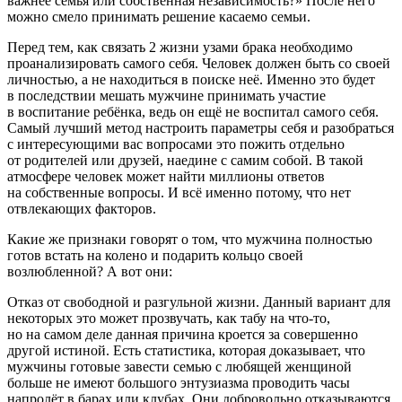
важнее семья или собственная независимость?» После него
можно смело принимать решение касаемо семьи.
Перед тем, как связать 2 жизни узами брака необходимо
проанализировать самого себя. Человек должен быть со своей
личностью, а не находиться в поиске неё. Именно это будет
в последствии мешать мужчине принимать участие
в воспитание ребёнка, ведь он ещё не воспитал самого себя.
Самый лучший метод настроить параметры себя и разобраться
с интересующими вас вопросами это пожить отдельно
от родителей или друзей, наедине с самим собой. В такой
атмосфере человек может найти миллионы ответов
на собственные вопросы. И всё именно потому, что нет
отвлекающих факторов.
Какие же признаки говорят о том, что мужчина полностью
готов встать на колено и подарить кольцо своей
возлюбленной? А вот они:
Отказ от свободной и разгульной жизни.
Данный вариант для
некоторых это может прозвучать, как табу на что-то,
но на самом деле данная причина кроется за совершенно
другой истиной. Есть статистика, которая доказывает, что
мужчины готовые завести семью с любящей женщиной
больше не имеют большого энтузиазма проводить часы
напролёт в барах или клубах. Они добровольно отказываются