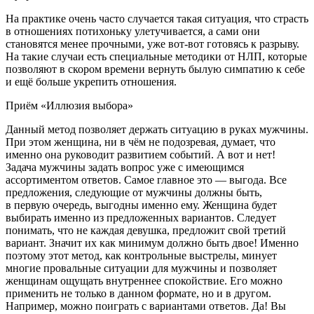
На практике очень часто случается такая ситуация, что страсть
в отношениях потихоньку улетучивается, а сами они
становятся менее прочными, уже вот-вот готовясь к разрыву.
На такие случаи есть специальные методики от НЛП, которые
позволяют в скором времени вернуть былую симпатию к себе
и ещё больше укрепить отношения.
Приём «Иллюзия выбора»
Данный метод позволяет держать ситуацию в руках мужчины.
При этом женщина, ни в чём не подозревая, думает, что
именно она руководит развитием событий. А вот и нет!
Задача мужчины задать вопрос уже с имеющимся
ассортиментом ответов. Самое главное это — выгода. Все
предложения, следующие от мужчины должны быть,
в первую очередь, выгодны именно ему. Женщина будет
выбирать именно из предложенных вариантов. Следует
понимать, что не каждая девушка, предложит свой третий
вариант. Значит их как минимум должно быть двое! Именно
поэтому этот метод, как контрольные выстрелы, минует
многие провальные ситуации для мужчины и позволяет
женщинам ощущать внутреннее спокойствие. Его можно
применить не только в данном формате, но и в другом.
Например, можно поиграть с вариантами ответов. Да! Вы