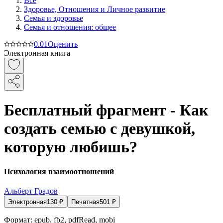
Все
Здоровье, Отношения и Личное развитие
Семья и здоровье
Семья и отношения: общее
0.0
1
Оценить
Электронная книга
Бесплатный фрагмент - Как
создать семью с девушкой,
которую любишь?
Психология взаимоотношений
Альберт Градов
Электронная
130
₽
Печатная
501
₽
Формат:
epub, fb2, pdfRead, mobi