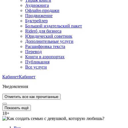
Тираж книги
Аудиокнига
Офлайн-продажи
Продвижение
Буктрейлер
Большой издательский пакет
Rideró для бизнеса
Юридический советник
Дополнительные услуги
Расшифровка текста
Перевод
Книги в аэропортах
Публикация
Все услуги
Кабинет
Кабинет
Уведомления
Отметить все как прочитанные
Показать ещё
18
+