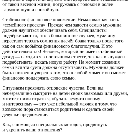
от такой весёлой жизни, погружаясь с головой в более
гармоничную и спокойную.
Стабильное финансовое положение.
Немаловажная часть
«семейного проекта». Прежде чем завести семью мужчина
должен научиться обеспечивать себя. Специалисты
подчёркивают то, что в большинстве случаев, мужчину
перестают терзать сомнения насчёт брака только после того,
как он сам добьётся финансового благополучия. И это
действительно так! Человек, который не имеет стабильный
доход — находится в постоянном стрессе, так как вынужден
подрабатывать, искать новую работу. На момент создания
семьи вся эта суета должна отсутствовать. Мужчина должен
быть спокоен и уверен в том, что в любой момент он сможет
финансово поддержать свою семью.
Энтузиазм проявлять отцовские чувства.
Если вы
небезразлично смотрите на детей своих знакомых или друзей,
хотите с ними играться, обучать чему-то новому
и интересному — это уже небольшой маячок к тому, что
возможно пора становиться родителем и сделать своей
девушке предложение.
Как, с помощью специальных методов, продвинуть
и укрепить ваши отношения?