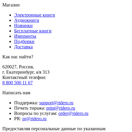
Магазин
Электронные книги
Аудиокниги
Новинки
Бесплатные книги
Импринты
Подборки
Доставка
Как нас найти?
620027
,
Россия
,
г. Екатеринбург, а/я 313
Контактный телефон
:
8 800 500 11 67
Написать нам
Поддержка
:
support@ridero.ru
Печать тиража
:
print@ridero.ru
Вопросы по услугам
:
order@ridero.ru
PR
:
pr@ridero.ru
Предоставляя персональные данные по указанным