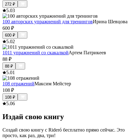
272
₽
5.0
3
100 авторских упражнений для тренингов
Ирина Шевцова
600
₽
600
₽
5.0
2
1011 упражнений со скакалкой
Артем Патрикеев
88
₽
88
₽
5.0
1
108 отражений
Максим Мейстер
108
₽
108
₽
5.0
6
Издай свою книгу
Создай свою книгу с Rideró бесплатно прямо сейчас. Это
просто, как раз, два, три!