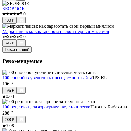
SEOBOOK
5.0
488
₽
Маркетплейсы: как заработать свой первый миллион
0.0
396
₽
Показать ещё
Рекомендуемые
100 способов увеличить посещаемость сайта
1PS.RU
196
₽
196
₽
0.0
3
100 рецептов для аэрогриля: вкусно и легко
Наталья Бибекина
288
₽
288
₽
5.0
8