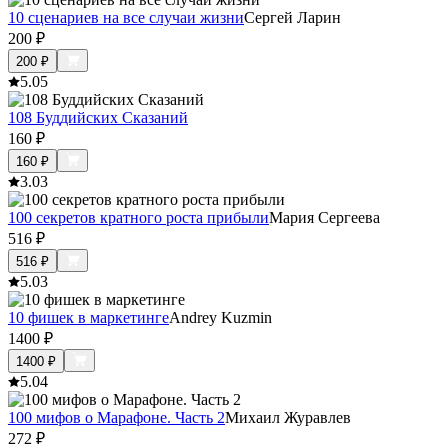
10 сценариев на все случаи жизни
Сергей Ларин
200
₽
200
₽
5.0
5
108 Буддийских Сказаний
160
₽
160
₽
3.0
3
100 секретов кратного роста прибыли
Мария Сергеева
516
₽
516
₽
5.0
3
10 фишек в маркетинге
Andrey Kuzmin
1400
₽
1400
₽
5.0
4
100 мифов о Марафоне. Часть 2
Михаил Журавлев
272
₽