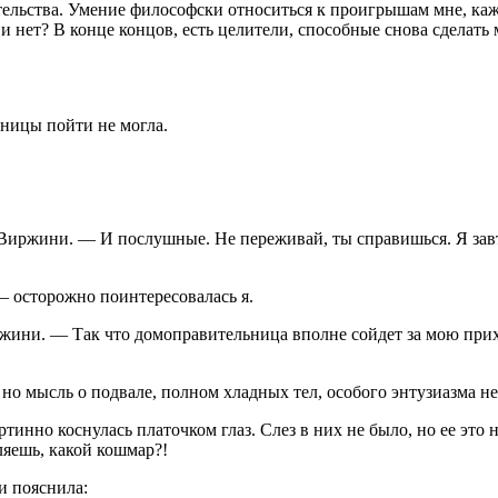
тельства. Умение философски относиться к проигрышам мне, каже
и нет? В конце концов, есть целители, способные снова сделать
еницы пойти не могла.
Виржини. — И послушные. Не переживай, ты справишься. Я завтр
— осторожно поинтересовалась я.
и. — Так что домоправительница вполне сойдет за мою прихоть:
 но мысль о подвале, полном хладных тел, особого энтузиазма н
инно коснулась платочком глаз. Слез в них не было, но ее это 
яешь, какой кошмар?!
и пояснила: