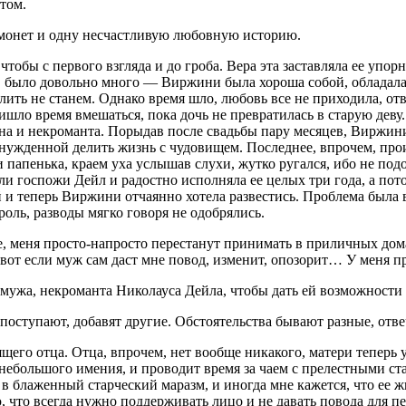
том.
яч монет и одну несчастливую любовную историю.
чтобы с первого взгляда и до гроба. Вера эта заставляла ее упор
ь, было довольно много — Виржини была хороша собой, обладал
лить не станем. Однако время шло, любовь все не приходила, о
ришло время вмешаться, пока дочь не превратилась в старую дев
а и некроманта. Порыдав после свадьбы пару месяцев, Виржини
вынужденной делить жизнь с чудовищем. Последнее, впрочем, пр
 папенька, краем уха услышав слухи, жутко ругался, ибо не подо
 госпожи Дейл и радостно исполняла ее целых три года, а пот
 и теперь Виржини отчаянно хотела развестись. Проблема была в 
оль, разводы мягко говоря не одобрялись.
де, меня просто-напросто перестанут принимать в приличных до
А вот если муж сам даст мне повод, изменит, опозорит… У меня п
мужа, некроманта Николауса Дейла, чтобы дать ей возможности о
поступают, добавят другие. Обстоятельства бывают разные, отве
ящего отца. Отца, впрочем, нет вообще никакого, матери теперь 
ебольшого имения, и проводит время за чаем с прелестными ста
а в блаженный старческий маразм, и иногда мне кажется, что ее 
 что всегда нужно поддерживать лицо и не давать повода для пе