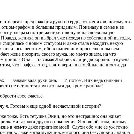
но отвергать предложения руки и сердца от женихов, потому что
а отцом-графом и большим приданым. Поначалу в семье к ее
твергнутые раза по три женихи плюнули на своевольную
у. Правда, жениха он выбрал уже исходя из собственной выгоды,
 смирилась с новым статусом и даже стала находить некую
оизносилось шепотом, ибо в нынешнем просвещенном веке
бает жене позорить своего мужа, но мы-то знаем, на что
ом пришла Она — та самая Любовь в лице двоюродного кузена
том, что граф, ее отец, свято верил в семейные ценности, да
мах! — заламывала руки она. — И потом, Ник ведь сильный
росто не останется другого выхода, кроме развода!
брести свое счастье.
чу я. Готовы к еще одной несчастливой истории?
уже тоже. Есть тетушка Энни, но это нестрашно: она живет
ричками закалки другого поколения. Я знаю об этом, потому
жизнь в чем-то даже приятнее моей. Слухи обо мне ее уж точно
ресудов, даже когда мужчина, которого она безусловно любила