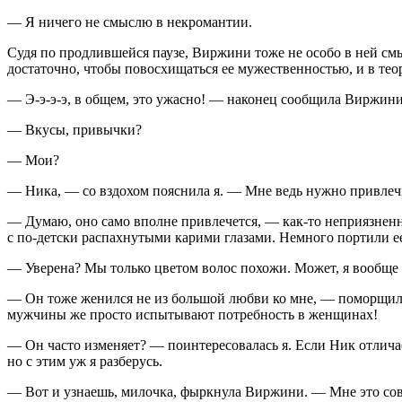
— Я ничего не смыслю в некромантии.
Судя по продлившейся паузе, Виржини тоже не особо в ней смы
достаточно, чтобы повосхищаться ее мужественностью, и в тео
— Э-э-э-э, в общем, это ужасно! — наконец сообщила Виржини
— Вкусы, привычки?
— Мои?
— Ника, — со вздохом пояснила я. — Мне ведь нужно привлеч
— Думаю, оно само вполне привлечется, — как-то неприязнен
с по-детски распахнутыми карими глазами. Немного портили ее
— Уверена? Мы только цветом волос похожи. Может, я вообще н
— Он тоже женился не из большой любви ко мне, — поморщила
мужчины же просто испытывают потребность в женщинах!
— Он часто изменяет? — поинтересовалась я. Если Ник отличае
но с этим уж я разберусь.
— Вот и узнаешь, милочка, фыркнула Виржини. — Мне это совер