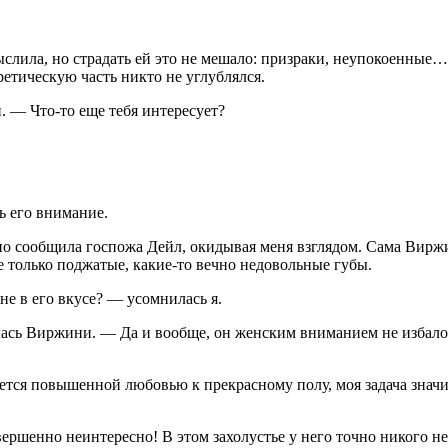
слила, но страдать ей это не мешало: призраки, неупокоенные… 
ретическую часть никто не углублялся.
. — Что-то еще тебя интересует?
ь его внимание.
но сообщила госпожа Дейл, окидывая меня взглядом. Сама Вирж
 только поджатые, какие-то вечно недовольные губы.
е в его вкусе? — усомнилась я.
сь Виржини. — Да и вообще, он женским вниманием не избалован
тся повышенной любовью к прекрасному полу, моя задача значит
шенно неинтересно! В этом захолустье у него точно никого не 