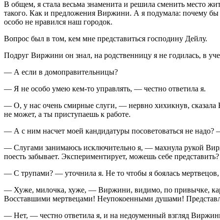
В общем, я стала весьма знаменита и решила сменить место жи
такого. Как и предложения Виржини. А я подумала: почему бы 
особо не нравился наш городок.
Вопрос был в том, кем мне представиться господину Дейлу.
Подруг Виржини он знал, на родственницу я не годилась, в уч
— А если в домоправительницы?
— Я не особо умею кем-то управлять, — честно ответила я.
— О, у нас очень смирные слуги, — нервно хихикнув, сказала 
не может, а ты приступаешь к работе.
— А с ним насчет моей кандидатуры посоветоваться не надо? 
— Слугами занимаюсь исключительно я, — махнула рукой Виржин
поесть забывает. Экспериментирует, можешь себе представить?
— С трупами? — уточнила я. Не то чтобы я боялась мертвецов,
— Хуже, милочка, хуже, — Виржини, видимо, по привычке, карт
Восставшими мертвецами! Неупокоенными душами! Представл
— Нет, — честно ответила я, и на недоуменный взгляд Виржин