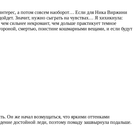
 интерес, а потом совсем наоборот… Если для Ника Виржини
 дойдет. Значит, нужно сыграть на чувствах… Я хихикнула:
и чем сильнее некромант, чем дольше практикует темное
стороной, смертью, поистине кошмарными вещами, и если будут
ать. Он же начал возмущаться, что яркими оттенками
идение достойной леди, поэтому помаду зашвырнула подальше.