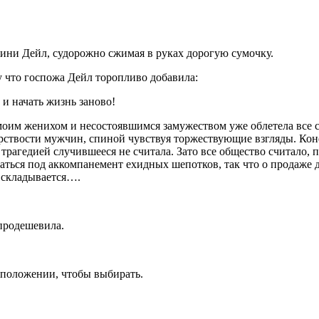
ини Дейл, судорожно сжимая в руках дорогую сумочку.
 что госпожа Дейл торопливо добавила:
 и начать жизнь заново!
оим женихом и несостоявшимся замужеством уже облетела все све
ствости мужчин, спиной чувствуя торжествующие взгляды. Конеч
и трагедией случившееся не считала. Зато все общество считало,
ваться под аккомпанемент ехидных шепотков, так что о продаже д
к складывается….
продешевила.
 положении, чтобы выбирать.