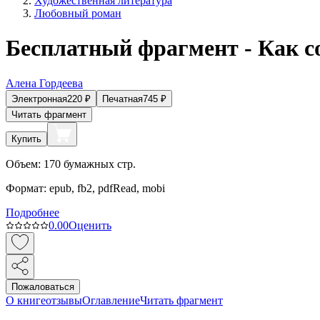
Художественная литература
Любовный роман
Бесплатный фрагмент - Как с
Алена Гордеева
Электронная
220
₽
Печатная
745
₽
Читать фрагмент
Купить
Объем:
170
бумажных стр.
Формат:
epub, fb2, pdfRead, mobi
Подробнее
0.0
0
Оценить
Пожаловаться
О книге
отзывы
Оглавление
Читать фрагмент