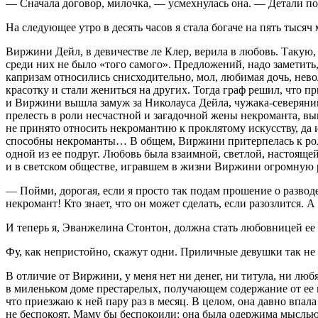
— Сначала договор, милочка, — усмехнулась она. — Детали по
На следующее утро в десять часов я стала богаче на пять тыс
Виржини Дейл, в девичестве ле Клер, верила в любовь. Такую, 
среди них не было «того самого». Предложений, надо заметит
капризам относились снисходительно, мол, любимая дочь, нево
красотку и стали жениться на других. Тогда граф решил, что п
и Виржини вышла замуж за Николауса Дейла, чужака-северянин
прелесть в роли несчастной и загадочной жены некроманта, 
не принято относить некромантию к проклятому искусству, да и
способны некроманты… В общем, Виржини притерпелась к роли
одной из ее подруг. Любовь была взаимной, светлой, настоящей
и в светском обществе, игравшем в жизни Виржини огромную р
— Пойми, дорогая, если я просто так подам прошение о разво
некромант! Кто знает, что он может сделать, если разозлится. 
И теперь я, Эванжелина Стонтон, должна стать любовницей ее 
Фу, как непристойно, скажут одни. Приличные девушки так не 
В отличие от Виржини, у меня нет ни денег, ни титула, ни люб
в миленьком доме престарелых, получающем содержание от ее н
что приезжаю к ней пару раз в месяц. В целом, она давно впал
не беспокоят. Маму бы беспокоили: она была одержима мыслью,