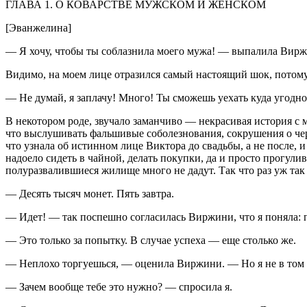
ГЛАВА 1. О КОВАРСТВЕ МУЖСКОМ И ЖЕНСКОМ
[Эванжелина]
— Я хочу, чтобы ты соблазнила моего мужа! — выпалила Вирж
Видимо, на моем лице отразился самый настоящий шок, потому
— Не думай, я заплачу! Много! Ты сможешь уехать куда угодно
В некотором роде, звучало заманчиво — некрасивая история с м
что выслушивать фальшивые соболезнования, сокрушения о чер
что узнала об истинном лице Виктора до свадьбы, а не после, 
надоело сидеть в чайной, делать покупки, да и просто прогули
полуразвалившиеся жилище много не дадут. Так что раз уж та
— Десять тысяч монет. Пять завтра.
— Идет! — так поспешно согласилась Виржини, что я поняла: 
— Это только за попытку. В случае успеха — еще столько же.
— Неплохо торгуешься, — оценила Виржини. — Но я не в том
— Зачем вообще тебе это нужно? — спросила я.