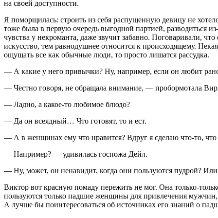
на своей доступности.
Я поморщилась: строить из себя распущенную девицу не хоте
тоже была в первую очередь выгодной партией, разводиться из
чувства у некроманта, даже звучит забавно. Поговаривали, что
искусство, тем равнодушнее относится к происходящему. Нека
ощущать все как обычные люди, то просто лишатся рассудка.
— А какие у него привычки? Ну, например, если он любит рано 
— Честно говоря, не обращала внимание, — пробормотала Ви
— Ладно, а какое-то любимое блюдо?
— Да он всеядный… Что готовят, то и ест.
— А в женщинах ему что нравится? Вдруг я сделаю что-то, что
— Например? — удивилась госпожа Дейл.
— Ну, может, он ненавидит, когда они пользуются пудрой? Ил
Виктор вот красную помаду пережить не мог. Она только-только
пользуются только падшие женщины для привлечения мужчин, а
А лучше бы поинтересоваться об источниках его знаний о падш