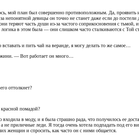
лось, мой план был совершенно противоположным. Да, проявить
-за непонятной девицы он точно не станет даже если до постели
 они теряют часть души из-за частого соприкосновения с тьмой, 
я логика в этом была — они слишком часто сталкиваются с Той 
вставать и пить чай на веранде, я могу делать то же самое…
ржини. — Вот работает он много…
 его оттолкнет?
и красной помадой?
 входила в моду, и я была страшно рада, что получилось ее дост
 не приличные леди. Я тогда очень хотела подпадать под его в
их женщин и спросить, как часто он с ними общается.