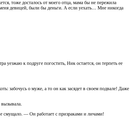
тся, тоже досталось от моего отца, мама бы не пережила
 меня девицей, были бы деньги. А если уехать… Мне никогда
а уезжаю к подруге погостить, Ник остается, он терпеть ее
 забочусь о муже, а то он как засядет в своем подвале! Даже
е вызывала.
не смущало. — Он работает с призраками и личами!