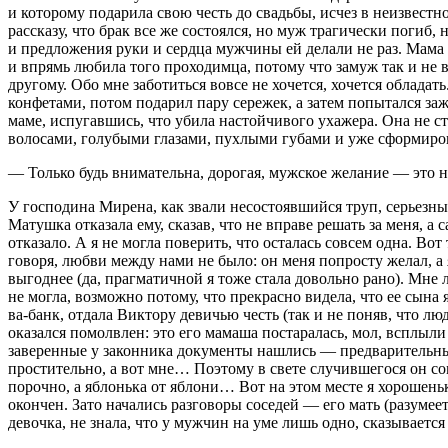
и которому подарила свою честь до свадьбы, исчез в неизвестно
рассказу, что брак все же состоялся, но муж трагически погиб,
и предложения руки и сердца мужчины ей делали не раз. Мама 
и впрямь любила того проходимца, потому что замуж так и не вы
другому. Обо мне заботиться вовсе не хочется, хочется облада
конфетами, потом подарил пару сережек, а затем попытался зажат
маме, испугавшись, что убила настойчивого ухажера. Она не с
волосами, голубыми глазами, пухлыми губами и уже сформиро
— Только будь внимательна, дорогая, мужское желание — это не
У господина Мирена, как звали несостоявшийся труп, серьезн
Матушка отказала ему, сказав, что не вправе решать за меня, а 
отказало. А я не могла поверить, что осталась совсем одна. Во
говоря, любви между нами не было: он меня попросту желал, а 
выгоднее (да, прагматичной я тоже стала довольно рано). Мне 
не могла, возможно потому, что прекрасно видела, что ее сына
ва-банк, отдала Виктору девичью честь (так и не поняв, что лю
оказался помолвлен: это его мамаша постаралась, мол, всплыли 
заверенные у законника документы нашлись — предварительный
простительно, а вот мне… Поэтому в свете случившегося он со
порочно, а яблонька от яблони… Вот на этом месте я хорошень
окончен. Зато начались разговоры соседей — его мать (разуме
девочка, не знала, что у мужчин на уме лишь одно, сказываетс