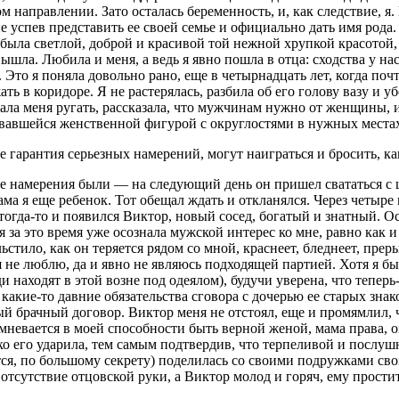
м направлении. Зато осталась беременность, и, как следствие, я
 не успев представить ее своей семье и официально дать имя род
была светлой, доброй и красивой той нежной хрупкой красотой, 
шла. Любила и меня, а ведь я явно пошла в отца: сходства у нас 
ть. Это я поняла довольно рано, еще в четырнадцать лет, когда 
ь в коридоре. Я не растерялась, разбила об его голову вазу и уб
тала меня ругать, рассказала, что мужчинам нужно от женщины,
вавшейся женственной фигурой с округлостями в нужных местах
 гарантия серьезных намерений, могут наиграться и бросить, ка
ые намерения были — на следующий день он пришел свататься с
сама я еще ребенок. Тот обещал ждать и откланялся. Через четыре 
т тогда-то и появился Виктор, новый сосед, богатый и знатный. О
я за это время уже осознала мужской интерес ко мне, равно как 
льстило, как он теряется рядом со мной, краснеет, бледнеет, пр
 я не люблю, да и явно не являюсь подходящей партией. Хотя я б
ди находят в этой возне под одеялом), будучи уверена, что тепер
какие-то давние обязательства сговора с дочерью ее старых знак
 брачный договор. Виктор меня не отстоял, еще и промямлил, ч
мневается в моей способности быть верной женой, мама права, 
ко его ударила, тем самым подтвердив, что терпеливой и послуш
ется, по большому секрету) поделилась со своими подружками с
я отсутствие отцовской руки, а Виктор молод и горяч, ему прос