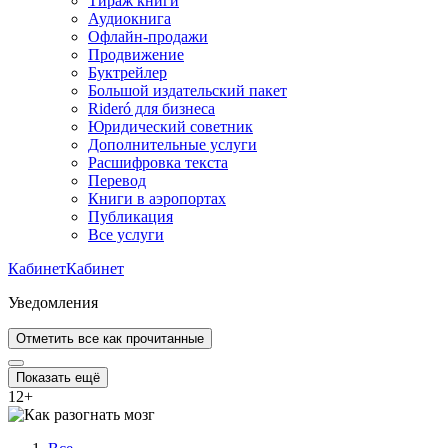
Тираж книги
Аудиокнига
Офлайн-продажи
Продвижение
Буктрейлер
Большой издательский пакет
Rideró для бизнеса
Юридический советник
Дополнительные услуги
Расшифровка текста
Перевод
Книги в аэропортах
Публикация
Все услуги
Кабинет
Кабинет
Уведомления
Отметить все как прочитанные
Показать ещё
12
+