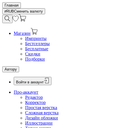
Главная
RUB
Сменить валюту
Магазин
Импринты
Бестселлеры
Бесплатные
Скидки
Подборки
Автору
Войти в аккаунт
Про-аккаунт
Редактор
Корректор
Простая верстка
Сложная верстка
Дизайн обложки
Иллюстрации