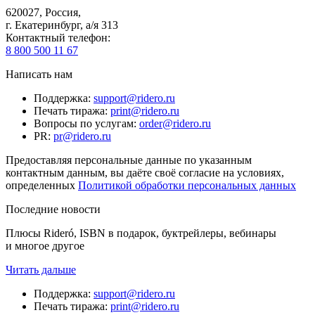
620027
,
Россия
,
г. Екатеринбург, а/я 313
Контактный телефон
:
8 800 500 11 67
Написать нам
Поддержка
:
support@ridero.ru
Печать тиража
:
print@ridero.ru
Вопросы по услугам
:
order@ridero.ru
PR
:
pr@ridero.ru
Предоставляя персональные данные по указанным
контактным данным, вы даёте своё согласие на условиях,
определенных
Политикой обработки персональных данных
Последние новости
Плюсы Rideró, ISBN в подарок, буктрейлеры, вебинары
и многое другое
Читать дальше
Поддержка
:
support@ridero.ru
Печать тиража
:
print@ridero.ru