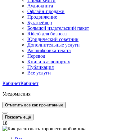
Тираж книги
Аудиокнига
Офлайн-продажи
Продвижение
Буктрейлер
Большой издательский пакет
Rideró для бизнеса
Юридический советник
Дополнительные услуги
Расшифровка текста
Перевод
Книги в аэропортах
Публикация
Все услуги
Кабинет
Кабинет
Уведомления
Отметить все как прочитанные
Показать ещё
18
+