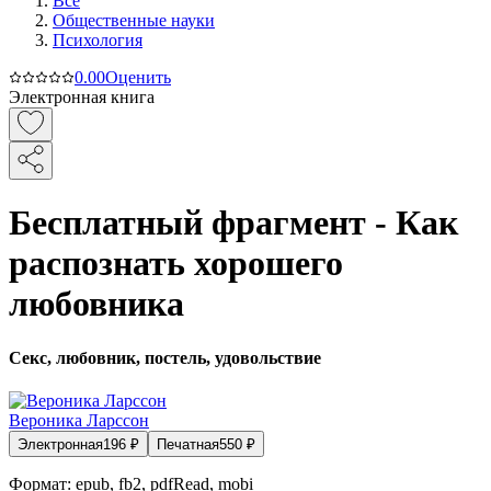
Все
Общественные науки
Психология
0.0
0
Оценить
Электронная книга
Бесплатный фрагмент - Как
распознать хорошего
любовника
Секс, любовник, постель, удовольствие
Вероника Ларссон
Электронная
196
₽
Печатная
550
₽
Формат:
epub, fb2, pdfRead, mobi