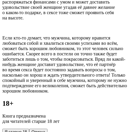
распоряжаться финансами с умом и может доставить
удовольствие своей женщине угадав её давнее желание
о каком-то подарке, в
секс
е тоже сможет проявить себя
на высоте.
Если кто-то думает, что мужчина, которому нравится
любоваться собой и хвалиться своими успехами во всём,
сможет быть хорошим любовником, то этот человек сильно
ошибается. Скорее всего в постели он точно также будет
заботиться лишь о том, чтобы пок
расов
аться. Вряд ли какой-
нибудь женщине доставит удовольствие, что её партнёр
во время
секс
а будет постоянно задавать вопросы о том,
насколько он хорош и ждать утвердительного ответа! Только
спокойный и уверенный в себе мужчина, которому не нужно
подтверждение его великолепия, сможет быть действительно
хорошим любовником.
18+
Книга предназначена
для читателей старше 18 лет
Я старше 18
Отмена