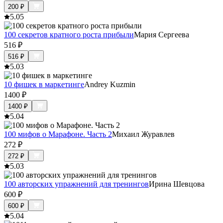
200
₽
5.0
5
100 секретов кратного роста прибыли
Мария Сергеева
516
₽
516
₽
5.0
3
10 фишек в маркетинге
Andrey Kuzmin
1400
₽
1400
₽
5.0
4
100 мифов о Марафоне. Часть 2
Михаил Журавлев
272
₽
272
₽
5.0
3
100 авторских упражнений для тренингов
Ирина Шевцова
600
₽
600
₽
5.0
4