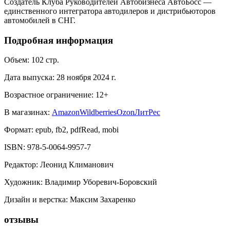
Создатель Клуба Руководителей Автобизнеса АвтоБосс —
единственного интегратора автодилеров и дистрибьюторов
автомобилей в СНГ.
Подробная информация
Объем:
102
стр.
Дата выпуска:
28 ноября 2024 г.
Возрастное ограничение:
12
+
В магазинах:
Amazon
Wildberries
Ozon
ЛитРес
Формат:
epub, fb2, pdfRead, mobi
ISBN:
978-5-0064-9957-7
Редактор
:
Леонид Климанович
Художник
:
Владимир Уборевич-Боровский
Дизайн и верстка
:
Максим Захаренко
отзывы