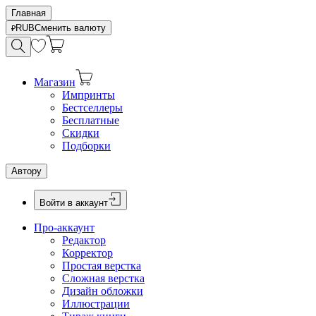
Главная
RUB
Сменить валюту
Магазин
Импринты
Бестселлеры
Бесплатные
Скидки
Подборки
Автору
Войти в аккаунт
Про-аккаунт
Редактор
Корректор
Простая верстка
Сложная верстка
Дизайн обложки
Иллюстрации