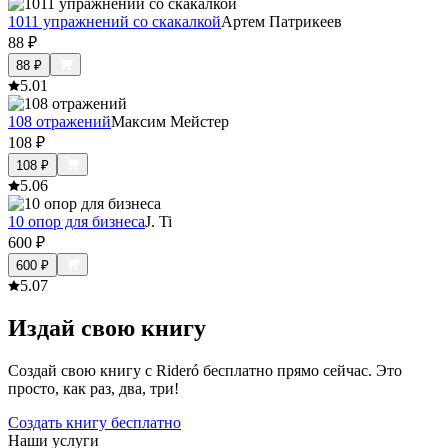
1011 упражнений со скакалкой
Артем Патрикеев
88
₽
88
₽
5.0
1
108 отражений
Максим Мейстер
108
₽
108
₽
5.0
6
10 опор для бизнеса
J. Ti
600
₽
600
₽
5.0
7
Издай свою книгу
Создай свою книгу с Rideró бесплатно прямо сейчас. Это
просто, как раз, два, три!
Создать книгу бесплатно
Наши услуги