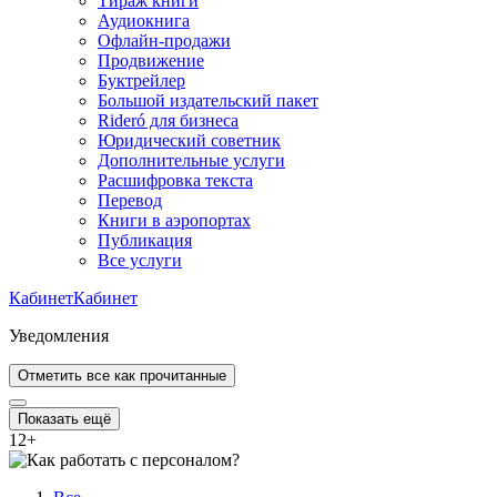
Тираж книги
Аудиокнига
Офлайн-продажи
Продвижение
Буктрейлер
Большой издательский пакет
Rideró для бизнеса
Юридический советник
Дополнительные услуги
Расшифровка текста
Перевод
Книги в аэропортах
Публикация
Все услуги
Кабинет
Кабинет
Уведомления
Отметить все как прочитанные
Показать ещё
12
+