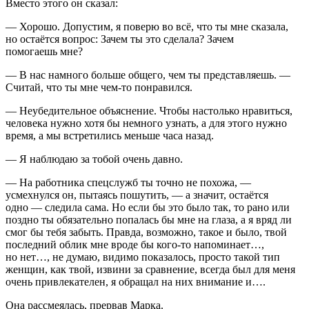
Вместо этого он сказал:
— Хорошо. Допустим, я поверю во всё, что ты мне сказала,
но остаётся вопрос: Зачем ты это сделала? Зачем
помогаешь мне?
— В нас намного больше общего, чем ты представляешь. —
Считай, что ты мне чем-то понравился.
— Неубедительное объяснение. Чтобы настолько нравиться,
человека нужно хотя бы немного узнать, а для этого нужно
время, а мы встретились меньше часа назад.
— Я наблюдаю за тобой очень давно.
— На работника спецслужб ты точно не похожа, —
усмехнулся он, пытаясь пошутить, — а значит, остаётся
одно — следила сама. Но если бы это было так, то рано или
поздно ты обязательно попалась бы мне на глаза, а я вряд ли
смог бы тебя забыть. Правда, возможно, такое и было, твой
последний облик мне вроде бы кого-то напоминает…,
но нет…, не думаю, видимо показалось, просто такой тип
женщин, как твой, извини за сравнение, всегда был для меня
очень привлекателен, я обращал на них внимание и….
Она рассмеялась, прервав Марка.