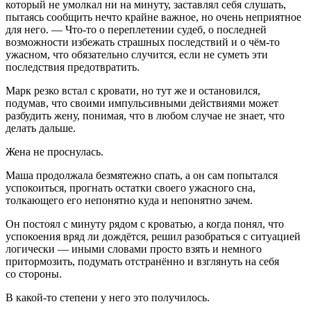
который не умолкал ни на минуту, заставлял себя слушать,
пытаясь сообщить нечто крайне важное, но очень неприятное
для него. — Что-то о переплетении судеб, о последней
возможности избежать страшных последствий и о чём-то
ужасном, что обязательно случится, если не суметь эти
последствия предотвратить.
Марк резко встал с кровати, но тут же и остановился,
подумав, что своими импульсивными действиями может
разбудить жену, понимая, что в любом случае не знает, что
делать дальше.
Жена не проснулась.
Маша продолжала безмятежно спать, а он сам попытался
успокоиться, прогнать остатки своего ужасного сна,
толкающего его непонятно куда и непонятно зачем.
Он постоял с минуту рядом с кроватью, а когда понял, что
успокоения вряд ли дождётся, решил разобраться с ситуацией
логически — иными словами просто взять и немного
притормозить, подумать отстранённо и взглянуть на себя
со стороны.
В какой-то степени у него это получилось.