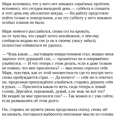
Марк вспомнил, что у него нет никаких серьёзных проблем,
вспомнил, что сегодня выходной день — суббота и спешить
в этот день ему абсолютно некуда. — На работу предстояло
пойти только в понедельник, а на эту субботу у него никаких
особых планов не было.
Марк немного расслабился, снова сел на кровать,
но от чувства, что грядёт нечто неизбежное, о чём ему
сообщила ведьма во сне (а он к своему ужасу забыл),
полностью избавиться не удалось.
— Чушь какая…, настоящим неврастеником стал, мощно меня
зацепил этот дурацкий сон, — прошептал он и напряжённо
улыбнулся. — И что теперь с этим делать, если я даже толком
не помню, что мне приснилось? — мысленно спросил себя
Марк, чувствуя, как от этой неизвестности где-то внутри него
снова пробуждается страх. — Да ничего! — себе же и ответил
он, продолжая принуждённо улыбаться, стараясь держать себя
в руках. — Приснится какая-то муть, сиди теперь и ломай
голову. Дёргайся, переживай, думай, а не знак ли всё это?
Не вещий ли мне приснился сон? — Так можно и с ума сойти,
если размышлять об этом долго.
Он, стараясь не шуметь (жена продолжала спать), снова лёг
на кровать, постарался выбросить ненужные мысли из головы