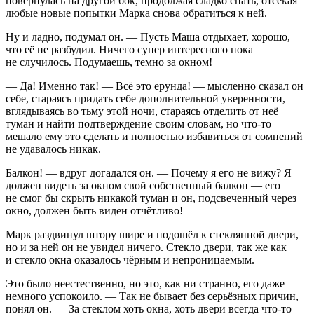
повернулась на другой бок, продолжая сладко спать, отсекая
любые новые попытки Марка снова обратиться к ней.
Ну и ладно, подумал он. — Пусть Маша отдыхает, хорошо,
что её не разбудил. Ничего супер интересного пока
не случилось. Подумаешь, темно за окном!
— Да! Именно так! — Всё это ерунда! — мысленно сказал он
себе, стараясь придать себе дополнительной уверенности,
вглядываясь во тьму этой ночи, стараясь отделить от неё
туман и найти подтверждение своим словам, но что-то
мешало ему это сделать и полностью избавиться от сомнений
не удавалось никак.
Балкон! — вдруг догадался он. — Почему я его не вижу? Я
должен видеть за окном свой собственный балкон — его
не смог бы скрыть никакой туман и он, подсвеченный через
окно, должен быть виден отчётливо!
Марк раздвинул штору шире и подошёл к стеклянной двери,
но и за ней он не увидел ничего. Стекло двери, так же как
и стекло окна оказалось чёрным и непроницаемым.
Это было неестественно, но это, как ни странно, его даже
немного успокоило. — Так не бывает без серьёзных причин,
понял он. — За стеклом хоть окна, хоть двери всегда что-то