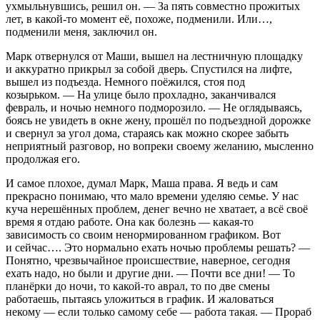
ухмыльнувшись, решил он. — За пять совместно прожитых
лет, в какой-то момент её, похоже, подменили. Или…,
подменили меня, заключил он.
Марк отвернулся от Маши, вышел на лестничную площадку
и аккуратно прикрыл за собой дверь. Спустился на лифте,
вышел из подъезда. Немного поёжился, стоя под
козырьком. — На улице было прохладно, заканчивался
февраль, и ночью немного подморозило. — Не оглядываясь,
боясь не увидеть в окне жену, прошёл по подъездной дорожке
и свернул за угол дома, стараясь как можно скорее забыть
неприятный разговор, но вопреки своему желанию, мысленно
продолжая его.
И самое плохое, думал Марк, Маша права. Я ведь и сам
прекрасно понимаю, что мало времени уделяю семье. У нас
куча нерешённых проблем, денег вечно не хватает, а всё своё
время я отдаю работе. Она как болезнь — какая-то
зависимость со своим ненормированном графиком. Вот
и сейчас…. Это нормально ехать ночью проблемы решать? —
Понятно, чрезвычайное происшествие, наверное, сегодня
ехать надо, но были и другие дни. — Почти все дни! — То
планёрки до ночи, то какой-то аврал, то по две смены
работаешь, пытаясь уложиться в график. И жаловаться
некому — если только самому себе — работа такая. — Прораб