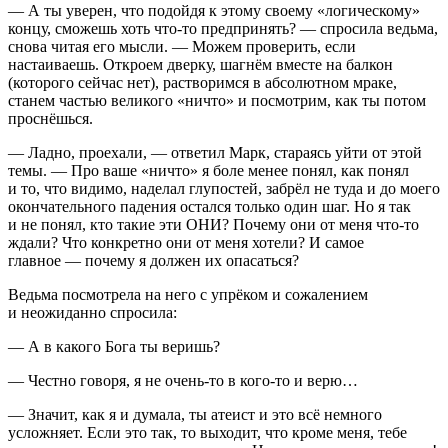
— А ты уверен, что подойдя к этому своему «логическому»
концу, сможешь хоть что-то предпринять? — спросила ведьма,
снова читая его мысли. — Можем проверить, если
настаиваешь. Откроем дверку, шагнём вместе на балкон
(которого сейчас нет), растворимся в абсолютном мраке,
станем частью великого «ничто» и посмотрим, как ты потом
проснёшься.
— Ладно, проехали, — ответил Марк, стараясь уйти от этой
темы. — Про ваше «ничто» я боле менее понял, как понял
и то, что видимо, наделал глупостей, забрёл не туда и до моего
окончательного падения остался только один шаг. Но я так
и не понял, кто такие эти ОНИ? Почему они от меня что-то
ждали? Что конкретно они от меня хотели? И самое
главное — почему я должен их опасаться?
Ведьма посмотрела на него с упрёком и сожалением
и неожиданно спросила:
— А в какого Бога ты веришь?
— Честно говоря, я не очень-то в кого-то и верю…
— Значит, как я и думала, ты атеист и это всё немного
усложняет. Если это так, то выходит, что кроме меня, тебе