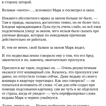
в сторону шторой.
Великое «ничто»…, вспомнил Марк и посмотрел в окно.
Никакого абсолютного мрака за окном больше не было. —
Там и правда, оказалось достаточно темно, но не более того.
Бледная зарождающаяся Луна пусть очень слабо, но всё-таки
подсвечивала улицу за окном, чего нельзя было сказать про
уличные фонари, которые по неведомым причинам
действительно не работали.
И, тем не менее, свой балкон за окном Марк видел.
И это недвусмысленно говорило ему о том, что его бред
закончился и он, наконец, окончательно проснулся.
Приснится же такое, подумал он. — Очень реалистичным
оказался этот кошмарный сон. Казалось, что проснулся уже
давно, но отпустило только сейчас. Даже ведьму из своего
кошмара в квартиру перетащил. Как она говорила? — он
попытался вспомнить её слова: «Сам для себя создал при
помощи подсознания картинку, сам же чуть и не обделался
от страха, когда её увидел» — чуть перефразировал слова
ведьмы Марк и нервно улыбнулся.
Ладно, решил он. — Нужно выбросить это из головы