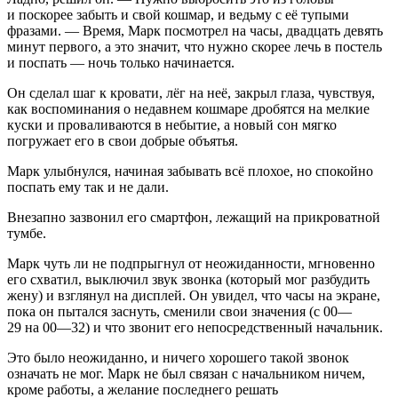
и поскорее забыть и свой кошмар, и ведьму с её тупыми
фразами. — Время, Марк посмотрел на часы, двадцать девять
минут первого, а это значит, что нужно скорее лечь в постель
и поспать — ночь только начинается.
Он сделал шаг к кровати, лёг на неё, закрыл глаза, чувствуя,
как воспоминания о недавнем кошмаре дробятся на мелкие
куски и проваливаются в небытие, а новый сон мягко
погружает его в свои добрые объятья.
Марк улыбнулся, начиная забывать всё плохое, но спокойно
поспать ему так и не дали.
Внезапно зазвонил его смартфон, лежащий на прикроватной
тумбе.
Марк чуть ли не подпрыгнул от неожиданности, мгновенно
его схватил, выключил звук звонка (который мог разбудить
жену) и взглянул на дисплей. Он увидел, что часы на экране,
пока он пытался заснуть, сменили свои значения (с 00—
29 на 00—32) и что звонит его непосредственный начальник.
Это было неожиданно, и ничего хорошего такой звонок
означать не мог. Марк не был связан с начальником ничем,
кроме работы, а желание последнего решать