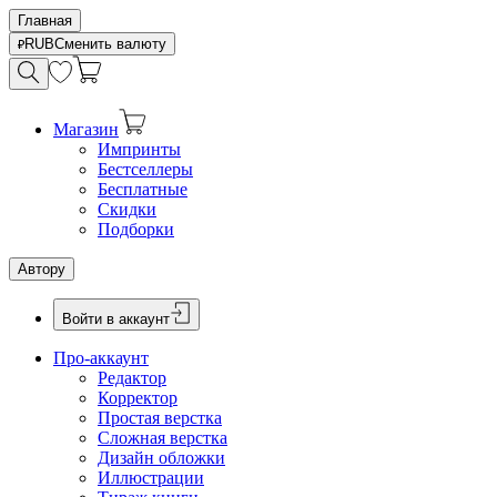
Главная
RUB
Сменить валюту
Магазин
Импринты
Бестселлеры
Бесплатные
Скидки
Подборки
Автору
Войти в аккаунт
Про-аккаунт
Редактор
Корректор
Простая верстка
Сложная верстка
Дизайн обложки
Иллюстрации