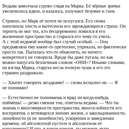
Ведьма замолчала сурово глядя на Марка. Её чёрные зрачки
увеличились вдвое, и казалось, излучают безумие и гнев.
Странно, но Марк её почти не испугался. Его снова
наполнила злость и вытеснила все зарождающиеся страхи. Он
терпеть не мог тех, кто бесцеремонно ломился в его
жизненное пространство и старался его чему-то учить.
А с этой ведьмой вообще был случай особый. — Она
предъявляла ему какие-то претензии, упрекала, но фактически
просто так. Пыталась что-то объяснить, но ничего
конкретного не говорила. Вроде бы даже пугала, но как
можно напугать безличным словом «ОНИ»? Иными словами,
на взгляд Марка, старуха несла полную чушь и его это
страшно раздражало.
— Хватит говорить загадками! — снова вспылил он. — Я
не понимаю!
— Естественно не понимаешь и вряд ли когда-нибудь
поймёшь! — резко сменив тон, ответила ведьма. — Что ты
знаешь о многомерности пространства, многослойности его
восприятия, о ветвящихся линиях жизни, о закольцованности,
линейности (и не линейности), ускорении и замедлении
времени, об абсолютной пустоте и абсолютном её
наполнении? И что, в конце концов, ты можешь знать