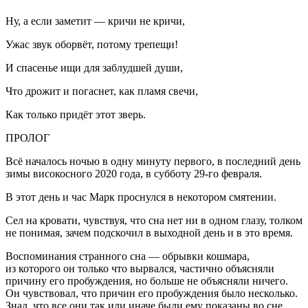
Ну, а если заметит — кричи не кричи,
Ужас звук оборвёт, потому трепещи!
И спасенье ищи для заблудшей души,
Что дрожит и погаснет, как пламя свечи,
Как только придёт этот зверь.
ПРОЛОГ
Всё началось ночью в одну минуту первого, в последний день
зимы високосного 2020 года, в субботу 29-го февраля.
В этот день и час Марк проснулся в некотором смятении.
Сел на кровати, чувствуя, что сна нет ни в одном глазу, толком
не понимая, зачем подскочил в выходной день и в это время.
Воспоминания странного сна — обрывки кошмара,
из которого он только что вырвался, частично объясняли
причину его пробуждения, но больше не объясняли ничего.
Он чувствовал, что причин его пробуждения было несколько.
Знал, что все они так или иначе были ему показаны во сне,