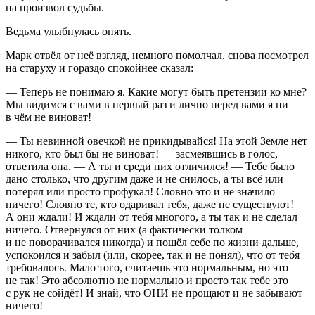
на произвол судьбы.
Ведьма улыбнулась опять.
Марк отвёл от неё взгляд, немного помолчал, снова посмотрел
на старуху и гораздо спокойнее сказал:
— Теперь не понимаю я. Какие могут быть претензии ко мне?
Мы видимся с вами в первый раз и лично перед вами я ни
в чём не
вино
ват!
— Ты невинной овечкой не прикидывайся! На этой Земле нет
никого, кто был бы не
вино
ват! — засмеявшись в голос,
ответила она. — А ты и среди них отличился! — Тебе было
дано столько, что другим даже и не снилось, а ты всё или
потерял или просто профукал! Словно это и не значило
ничего! Словно те, кто одаривал тебя, даже не существуют!
А они ждали! И ждали от тебя многого, а ты так и не сделал
ничего. Отвернулся от них (а фактически толком
и не поворачивался никогда) и пошёл себе по жизни дальше,
успокоился и забыл (или, скорее, так и не понял), что от тебя
требовалось. Мало того, считаешь это нормальным, но это
не так! Это абсолютно не нормально и просто так тебе это
с рук не сойдёт! И знай, что ОНИ не прощают и не забывают
ничего!