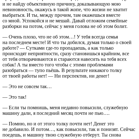
и не найду объективную причину, доказывающую мою
не
вино
вность, окажусь в такой жопе, что жизни не хватит
выбраться. И ты, между прочим, там окажешься вместе
со мной. Успокойся и не мешай. Давай отложим семейные
разборки на потом, сейчас у меня голова не об этом болит.
— Очень плохо, что не об этом…! У тебя всегда семья
на последнем месте! И что ты добился, думая только о своей
работе? — Сутками где-то пропадаешь, а как только
происходят неприятности, сразу становишься крайним, все
от тебя отворачиваются и стараются навесить на тебя всех
собак! А ты вместо того чтобы с этими проблемами
разобраться — тупо пьёшь. В результате никакого толку
от твоей работы нет! — Ни перспектив, ни денег!
— Это не совсем так…
— Это так!
— Если ты помнишь, меня недавно повысили, служебную
машину дали, я последний месяц почти не пью….
— Помню, но и от этого толку почти нет! Денег это
не добавило. И потом…, как повысили, так и понизят. Сейчас
поедешь, и машину твою служебную отберут. Ты снова