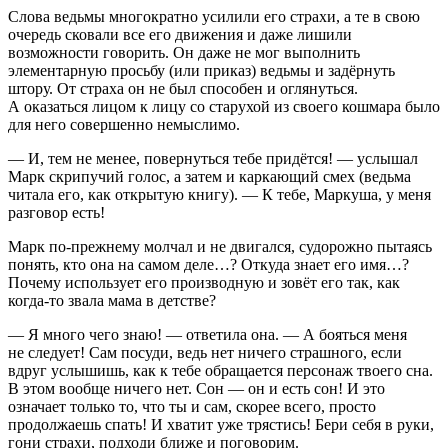
Слова ведьмы многократно усилили его страхи, а те в свою
очередь сковали все его движения и даже лишили
возможности говорить. Он даже не мог выполнить
элементарную просьбу (или приказ) ведьмы и задёрнуть
штору. От страха он не был способен и оглянуться.
А оказаться лицом к лицу со старухой из своего кошмара было
для него совершенно немыслимо.
— И, тем не менее, повернуться тебе придётся! — услышал
Марк скрипучий голос, а затем и каркающий смех (ведьма
читала его, как открытую книгу). — К тебе, Маркуша, у меня
разговор есть!
Марк по-прежнему молчал и не двигался, судорожно пытаясь
понять, кто она на самом деле…? Откуда знает его имя…?
Почему использует его производную и зовёт его так, как
когда-то звала мама в детстве?
— Я много чего знаю! — ответила она. — А бояться меня
не следует! Сам посуди, ведь нет ничего страшного, если
вдруг услышишь, как к тебе обращается персонаж твоего сна.
В этом вообще ничего нет. Сон — он и есть сон! И это
означает только то, что ты и сам, скорее всего, просто
продолжаешь спать! И хватит уже трястись! Бери себя в руки,
гони страхи, подходи ближе и поговорим.