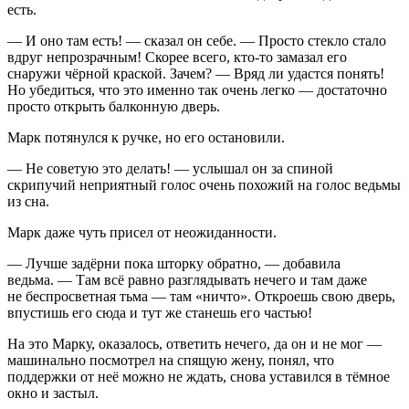
есть.
— И оно там есть! — сказал он себе. — Просто стекло стало
вдруг непрозрачным! Скорее всего, кто-то замазал его
снаружи чёрной краской. Зачем? — Вряд ли удастся понять!
Но убедиться, что это именно так очень легко — достаточно
просто открыть балконную дверь.
Марк потянулся к ручке, но его остановили.
— Не советую это делать! — услышал он за спиной
скрипучий неприятный голос очень похожий на голос ведьмы
из сна.
Марк даже чуть присел от неожиданности.
— Лучше задёрни пока шторку обратно, — добавила
ведьма. — Там всё равно разглядывать нечего и там даже
не беспросветная тьма — там «ничто». Откроешь свою дверь,
впустишь его сюда и тут же станешь его частью!
На это Марку, оказалось, ответить нечего, да он и не мог —
машинально посмотрел на спящую жену, понял, что
поддержки от неё можно не ждать, снова уставился в тёмное
окно и застыл.