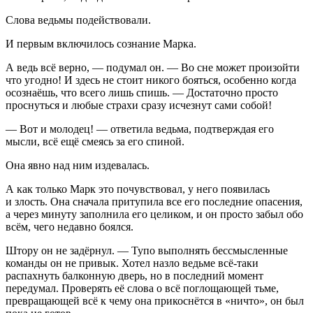
Слова ведьмы подействовали.
И первым включилось сознание Марка.
А ведь всё верно, — подумал он. — Во сне может произойти
что угодно! И здесь не стоит никого бояться, особенно когда
осознаёшь, что всего лишь спишь. — Достаточно просто
проснуться и любые страхи сразу исчезнут сами собой!
— Вот и молодец! — ответила ведьма, подтверждая его
мысли, всё ещё смеясь за его спиной.
Она явно над ним издевалась.
А как только Марк это почувствовал, у него появилась
и злость. Она сначала притупила все его последние опасения,
а через минуту заполнила его целиком, и он просто забыл обо
всём, чего недавно боялся.
Штору он не задёрнул. — Тупо выполнять бессмысленные
команды он не привык. Хотел назло ведьме всё-таки
распахнуть балконную дверь, но в последний момент
передумал. Проверять её слова о всё поглощающей тьме,
превращающей всё к чему она прикоснётся в «ничто», он был