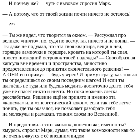
— И почему же? — чуть с вызовом спросил Марк.
— А потому, что от твоей жизни почти ничего не осталось!
— ???
— Ты же видел, что творится за окном. — Рассуждал про
великое «ничто», но, судя по всему, так ничего и не понял. —
Ты даже не подумал, что эта твоя квартира, вещи в ней,
горящие лампочки в торшере, кровать на которой ты спал,
просто последний островок твоей надежды? — Своеобразная
капсула вне времени и пространства, милостиво
предоставленная до принятия окончательного решения! —
А ОНИ его примут — будь уверен! И примут сразу, как только
ты определишься со своим последним шагом! И если ты
шагнёшь не туда или будешь медлить достаточно долго, тебя
уже не спасёт никто и ничто. Но пока можешь слегка
расслабиться. Решение ещё не принято и именно эта
«капсула» или «энергетический кокон», если так тебе легче
понять, где ты оказался, не позволяет разобрать тебя
на молекулы и размазать тонким слоем по Вселенной.
— И предоставила этот «кокон», конечно же, именно ты? —
хмурясь, спросил Марк, думая, что такие возможности как-то
не очень вяжутся с её внешним видом.