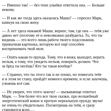
— Именно так! — без тени улыбки ответила она. — Больше
некому.
— И как же тогда здесь оказалась Маша? — спросил Марк,
кивнув на свою жену.
— А нет здесь никакой Маши, вернее, там, где она — тебя уже
давно нет (поэтому её и невозможно разбудить). То, что ты
видишь — это всего лишь работа твоего подсознания,
привычная картинка, которую всё ещё способен
воспринимать твой мозг.
— Опять какая-то ерунда. Тому, что я вижу, выходит, верить
нельзя, а тому, что увидеть нельзя, поверить должен. Что
за бред ты несёшь? Кто ты такая вообще?
— Странно, что ты этого так и не понял, но помогать тебе
и в этом не стану, пройдёт немного времени, и если захочешь,
узнаешь всё сам.
— Не уверен, что этого захочу! — вызывающе ответил
Марк. — Тем более что все твои сказки, про волшебный
энергетический кокон и прочую нереальную ерунду звучат
не очень-то убедительно. Посмотришь на тебя, и сразу
становится ясно….