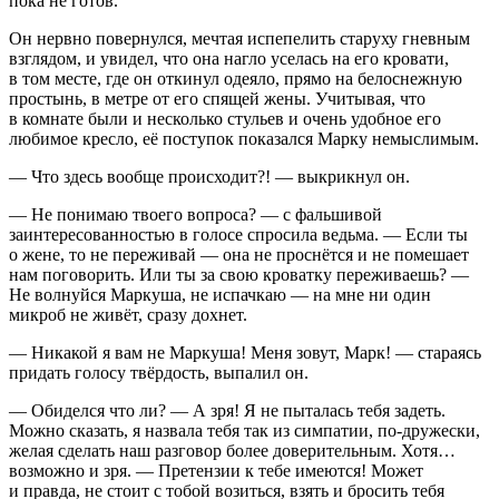
пока не готов.
Он нервно повернулся, мечтая испепелить старуху гневным
взглядом, и увидел, что она нагло уселась на его кровати,
в том месте, где он откинул одеяло, прямо на белоснежную
простынь, в метре от его спящей жены. Учитывая, что
в комнате были и несколько стульев и очень удобное его
любимое кресло, её поступок показался Марку немыслимым.
— Что здесь вообще происходит?! — выкрикнул он.
— Не понимаю твоего вопроса? — с фальшивой
заинтересованностью в голосе спросила ведьма. — Если ты
о жене, то не переживай — она не проснётся и не помешает
нам поговорить. Или ты за свою кроватку переживаешь? —
Не волнуйся Маркуша, не испачкаю — на мне ни один
микроб не живёт, сразу дохнет.
— Никакой я вам не Маркуша! Меня зовут, Марк! — стараясь
придать голосу твёрдость, выпалил он.
— Обиделся что ли? — А зря! Я не пыталась тебя задеть.
Можно сказать, я назвала тебя так из симпатии, по-дружески,
желая сделать наш разговор более доверительным. Хотя…
возможно и зря. — Претензии к тебе имеются! Может
и правда, не стоит с тобой возиться, взять и бросить тебя