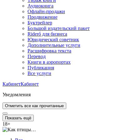
Тираж книги
Аудиокнига
Офлайн-продажи
Продвижение
Буктрейлер
Большой издательский пакет
Rideró для бизнеса
Юридический советник
Дополнительные услуги
Расшифровка текста
Перевод
Книги в аэропортах
Публикация
Все услуги
Кабинет
Кабинет
Уведомления
Отметить все как прочитанные
Показать ещё
18
+