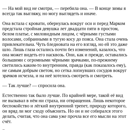
— На мой вид не смотри, — перебила она. — В конце зимы я
всегда так выгляжу, но могу выглядеть и иначе.
Она встала с кровати, обернулась вокруг оси и перед Марком
предстала стройная девушка лет двадцати пяти в простом,
белом платье, с миловидным лицом, с чёрными густыми
волосами, собранными в тугую косу до пояса. Она стала очень
привлекательна. Чуть бледновата на его взгляд, но ей это даже
шло. Лишь глаза остались почти без изменений, казалось, что
она может видеть его насквозь. Они, как и прежде, оставались
большими с огромными чёрными зрачками, по-прежнему
светились каким-то внутренним, правда (как показалось ему),
не самым добрым светом, но сетка лопнувших сосудов вокруг
зрачков исчезла, и на неё хотелось смотреть и смотреть.
— Так лучше? — спросила она.
Естественно так было лучше. По крайней мере, такой её вид
не вызывал в нём ни страха, ни отвращения. Лишь некоторое
беспокойство и лёгкий внутренний трепет, природу которого,
он вряд ли мог сходу объяснить. Но он и не собирался этого
делать, считая, что она сама уже прочла все его мысли на этот
счёт.