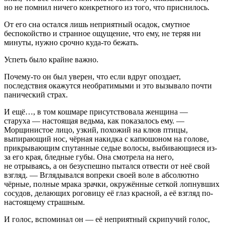
но не помнил ничего конкретного из того, что приснилось.
От его сна остался лишь неприятный осадок, смутное
беспокойство и странное ощущение, что ему, не теряя ни
минуты, нужно срочно куда-то бежать.
Успеть было крайне важно.
Почему-то он был уверен, что если вдруг опоздает,
последствия окажутся необратимыми и это вызывало почти
панический страх.
И ещё…, в том кошмаре присутствовала женщина —
старуха — настоящая ведьма, как показалось ему. —
Морщинистое лицо, узкий, похожий на клюв птицы,
выпирающий нос, чёрная накидка с капюшоном на голове,
прикрывающим спутанные седые волосы, выбивающиеся из-
за его края, бледные губы. Она смотрела на него,
не отрываясь, а он безуспешно пытался отвести от неё свой
взгляд. — Вглядывался вопреки своей воле в абсолютно
чёрные, полные мрака зрачки, окружённые сеткой лопнувших
сосудов, делающих роговицу её глаз красной, а её взгляд по-
настоящему страшным.
И голос, вспоминал он — её неприятный скрипучий голос,