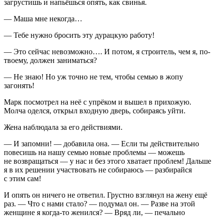
загрустишь и напьёшься опять, как свинья.
— Маша мне некогда…
— Тебе нужно бросить эту дурацкую работу!
— Это сейчас невозможно…. И потом, я строитель, чем я, по-
твоему, должен заниматься?
— Не знаю! Но уж точно не тем, чтобы семью в жопу
загонять!
Марк посмотрел на неё с упрёком и вышел в прихожую.
Молча оделся, открыл входную дверь, собираясь уйти.
Жена наблюдала за его действиями.
— И запомни! — добавила она. — Если ты действительно
повеси
шь на нашу семью новые проблемы — можешь
не возвращаться — у нас и без этого хватает проблем! Дальше
я в их решении участвовать не собираюсь — разбирайся
с этим сам!
И опять он ничего не ответил. Грустно взглянул на жену ещё
раз. — Что с нами стало? — подумал он. — Разве на этой
женщине я когда-то женился? — Вряд ли, — печально