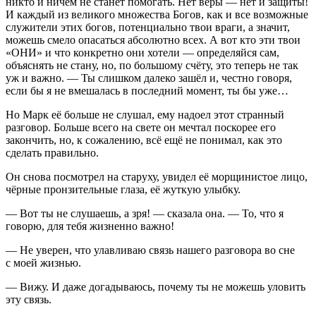
никто и ничем не станет помогать. Нет веры — нет и защиты!
И каждый из великого множества Богов, как и все возможные
служители этих богов, потенциально твои враги, а значит,
можешь смело опасаться абсолютно всех. А вот кто эти твои
«ОНИ» и что конкретно они хотели — определяйся сам,
объяснять не стану, но, по большому счёту, это теперь не так
уж и важно. — Ты слишком далеко зашёл и, честно говоря,
если бы я не вмешалась в последний момент, ты бы уже…
Но Марк её больше не слушал, ему надоел этот странный
разговор. Больше всего на свете он мечтал поскорее его
закончить, но, к сожалению, всё ещё не понимал, как это
сделать правильно.
Он снова посмотрел на старуху, увидел её морщинистое лицо,
чёрные пронзительные глаза, её жуткую улыбку.
— Вот ты не слушаешь, а зря! — сказала она. — То, что я
говорю, для тебя жизненно важно!
— Не уверен, что улавливаю связь нашего разговора во сне
с моей жизнью.
— Вижу. И даже догадываюсь, почему ты не можешь уловить
эту связь.