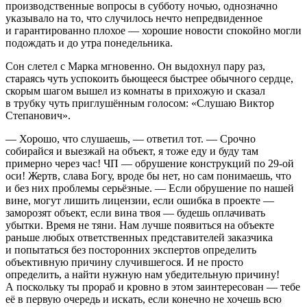
производственные вопросы в субботу ночью, однозначно
указывало на то, что случилось нечто непредвиденное
и гарантированно плохое — хорошие новости спокойно могли
подождать и до утра понедельника.
Сон слетел с Марка мгновенно. Он выдохнул пару раз,
стараясь чуть успокоить бьющееся быстрее обычного сердце,
скорым шагом вышел из комнаты в прихожую и сказал
в трубку чуть приглушённым голосом: «Слушаю Виктор
Степанович».
— Хорошо, что слушаешь, — ответил тот. — Срочно
собирайся и выезжай на объект, я тоже еду и буду там
примерно через час! ЧП — обрушение конструкций по 29-ой
оси! Жертв, слава Богу, вроде бы нет, но сам понимаешь, что
и без них проблемы серьёзные. — Если обрушение по нашей
вине, могут лишить лицензии, если ошибка в проекте —
заморозят объект, если вина твоя — будешь оплачивать
убытки. Время не тяни. Нам лучше появиться на объекте
раньше любых ответственных представителей заказчика
и попытаться без посторонних экспертов определить
объективную причину случившегося. И не просто
определить, а найти нужную нам убедительную причину!
А поскольку ты прораб и кровно в этом заинтересован — тебе
её в первую очередь и искать, если конечно не хочешь всю