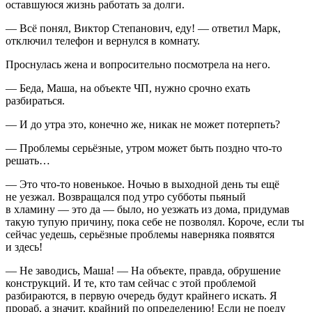
оставшуюся жизнь работать за долги.
— Всё понял, Виктор Степанович, еду! — ответил Марк,
отключил телефон и вернулся в комнату.
Проснулась жена и вопросительно посмотрела на него.
— Беда, Маша, на объекте ЧП, нужно срочно ехать
разбираться.
— И до утра это, конечно же, никак не может потерпеть?
— Проблемы серьёзные, утром может быть поздно что-то
решать…
— Это что-то новенькое. Ночью в выходной день ты ещё
не уезжал. Возвращался под утро субботы пьяный
в хламину — это да — было, но уезжать из дома, придумав
такую тупую причину, пока себе не позволял. Короче, если ты
сейчас уедешь, серьёзные проблемы наверняка появятся
и здесь!
— Не заводись, Маша! — На объекте, правда, обрушение
конструкций. И те, кто там сейчас с этой проблемой
разбираются, в первую очередь будут крайнего искать. Я
прораб, а значит, крайний по определению! Если не поеду