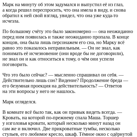
Марк на минуту об этом задумался и выпустил её из глаз,
а когда решил переспросить, что она имела в виду, и снова
обратил к ней свой взгляд, увидел, что она уже куда-то
исчезла.
По большому счёту это было закономерно — она неожиданно
перед ним появилась и также неожиданно пропала. В конце
концов, она была лишь персонажем его сна, но Марку всё
равно это показалось неправильным. — Он не знал, как
понимать её исчезновение (они вроде бы не договорили),
не знал он и как относиться к тому, о чём они успели
поговорить.
Что это было сейчас? — мысленно спрашивал он себя. —
Действительно лишь сон? Видение? Продолжение бреда —
его безумная проекция на действительность? — Ответов
на эти вопросы у него не нашлось.
Марк огляделся.
В комнате всё было так, как он привык видеть всегда. —
Кровать, на которой по-прежнему спала Маша. Торшер
у изголовья кровати, который несколько минут назад он
сам же и включил. Две прикроватные тумбы, несколько
стульев, его любимое кресло, шкаф. Тёмное окно с одёрнутой