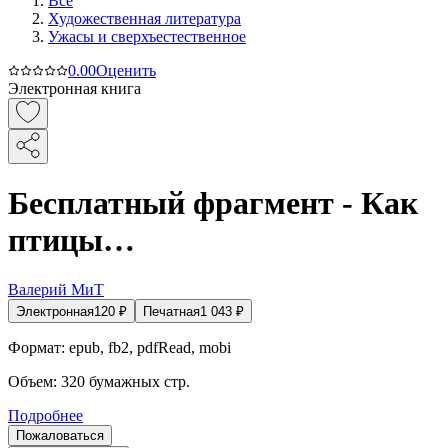
Все
Художественная литература
Ужасы и сверхъестественное
0.0
0
Оценить
Электронная книга
Бесплатный фрагмент - Как
птицы…
Валерий МиТ
Электронная
120
₽
Печатная
1 043
₽
Формат:
epub, fb2, pdfRead, mobi
Объем:
320
бумажных стр.
Подробнее
Пожаловаться