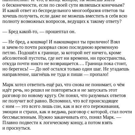
о бесконечности, если по своей сути являешься конечным?
И какой ответ из беспредельного многообразия ответов ты
хочешь получить, если даже не можешь вместить в себя всю
полноту возможных вопросов, ведущих к такому ответу?
— Бред какой-то, — прошептал он.
— Не бред, а кошмар! И накошмарил ты прилично! Взял
и зачем-то почти разорвал свою последнюю временную
петлю. Подошёл к границе, за которой нет ничего, кроме
абсолютной пустоты, где нет ни времени, ни пространства,
откуда почти никто не возвращается…. Граница пока стоит,
но берегись! — До неё остался только один шаг. Не угадаешь
направление, шагнёшь не туда и пиши — пропало!
Марк хотел ответить ещё раз, что снова не понимает, о чём
идёт речь, но решил не повторяться и не запускать этот
разговор по новому кругу. Он понял, что разумных ответов
не получит всё равно. Вспомнил, что всё происходящее
с ним — это всего лишь сон, как и все его переживания,
эмоции и страхи, как и ведьма, разговор с которой, стал почти
бессмысленным. Нужно заканчивать его, понял Марк. —
Плавно подвести к логическому концу, а потом взять
и проснуться.