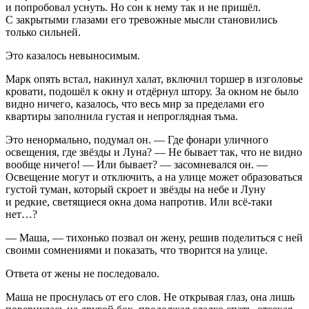
и попробовал уснуть. Но сон к нему так и не пришёл.
С закрытыми глазами его тревожные мысли становились
только сильней.
Это казалось невыносимым.
Марк опять встал, накинул халат, включил торшер в изголовье
кровати, подошёл к окну и отдёрнул штору. За окном не было
видно ничего, казалось, что весь мир за пределами его
квартиры заполнила густая и непроглядная тьма.
Это ненормально, подумал он. — Где фонари уличного
освещения, где звёзды и Луна? — Не бывает так, что не видно
вообще ничего! — Или бывает? — засомневался он. —
Освещение могут и отключить, а на улице может образоваться
густой туман, который скроет и звёзды на небе и Луну
и редкие, светящиеся окна дома напротив. Или всё-таки
нет…?
— Маша, — тихонько позвал он жену, решив поделиться с ней
своими сомнениями и показать, что творится на улице.
Ответа от жены не последовало.
Маша не проснулась от его слов. Не открывая глаз, она лишь