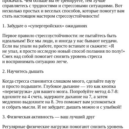
прокачать
. Чем больше вы ее тренируете, тем лучше
справляетесь с трудностями и стрессовыми ситуациями. Вот
несколько простых и веселых способов, которые помогут вам
стать настоящим мастером стрессоустойчивости!
1.
Забудьте о «супергеройских» ожиданиях
Первое правило стрессоустойчивости: не пытайтесь быть
идеальным! Все мы люди, и иногда у нас бывают неудачи.
Если вы упали на работе, просто встаньте и скажите: «Я
не упал, я просто исследую новый способ ползания по полу!»
Смех над собой помогает снизить уровень стресса
и воспринимать ситуацию легче.
2.
Научитесь дышать
Когда стресса становится слишком много, сделайте паузу
и просто подышите. Глубокое дыхание — это как кнопка
«перезагрузка» для вашего мозга. Попробуйте метод 4-7-8:
вдохните на 4 счета, задержите дыхание на 7, а затем
медленно выдохните на 8. Это поможет вам успокоиться
и собрать мысли. И не забудьте: дышать можно и с улыбкой!
3.
Физическая активность — ваш лучший друг
Регулярные физические нагрузки помогают снизить уровень