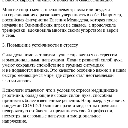
Многие спортсмены, преодолевая травмы или неудачи
на соревнованиях, развивают уверенность в себе. Например,
росси
йская фигуристка Евгения
Медведев
а, которая после
неудачи на Олимпийских играх не сдалась, а продолжила
тренировки, вдохновила многих своим упорством и верой
в себя.
3. Повышение устойчивости к стрессу
Сила духа помогает людям лучше справляться со стрессом
и эмоциональными нагрузками. Люди с развитой силой духа
умеют сохранять спокойствие в трудных ситуациях
и не поддаются панике. Это качество особенно важно в нашем
быстро меняющемся мире, где стресс стал неотъемлемой
частью жизни.
Психологи отмечают, что в условиях стресса медицинские
работники, обладающие высокой силой духа, способны
принимать более взвешенные решения. Например, в условиях
пандем
ии
COVID
-19 многие врачи и медсестры проявили
невероятную стойкость и преданность своей профессии,
несмотря на огромные нагрузки и эмоциональное
напряжение.