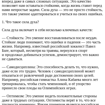
вперед даже в самых сложных ситуациях. Это качество
позволяет нам оставаться стойкими, когда жизнь ставит перед
нами непростые задачи. Сила духа — это не просто стойкость,
это также умение адаптироваться и учиться на своих ошибках.
1. Что такое сила духа?
Сила духа включает в себя несколько ключевых качеств:
—
Стойкость
: Это умение восстанавливаться после неудач.
Стойкие люди понимают, что ошибки и падения — это часть
жизни. Например, известный
росси
йский хоккеист Павел
Бure, который, несмотря на травмы, вернулся в спорт
и продолжал добиваться успехов, демонстрирует, что важно
не сдаваться.
—
Самодисциплина
: Это способность делать то, что нужно,
даже если это трудно. Человек с самодисциплиной может
отказаться от развлечений ради достижения своих целей.
Например,
росси
йская гимнастка Алина Кабаева много лет
тренировалась, чтобы стать чемпионкой, и её упорство
принесло свои плоды на Олимпийских играх.
—
Оптимизм
: Это умение видеть положительные стороны
даже в трудных ситуациях. Оптимисты верят в то, что все
трудности временны. Ярким примером является
росси
йская