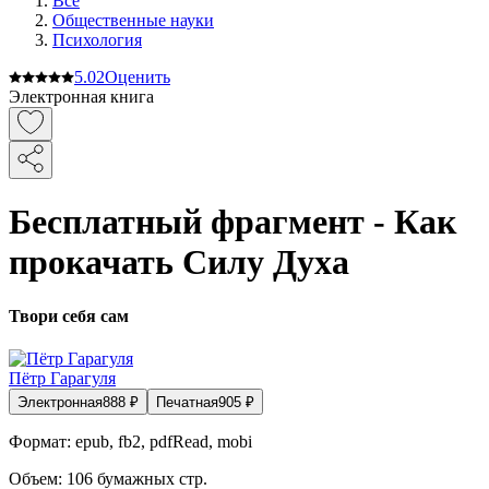
Все
Общественные науки
Психология
5.0
2
Оценить
Электронная книга
Бесплатный фрагмент - Как
прокачать Силу Духа
Твори себя сам
Пётр Гарагуля
Электронная
888
₽
Печатная
905
₽
Формат:
epub, fb2, pdfRead, mobi
Объем:
106
бумажных стр.