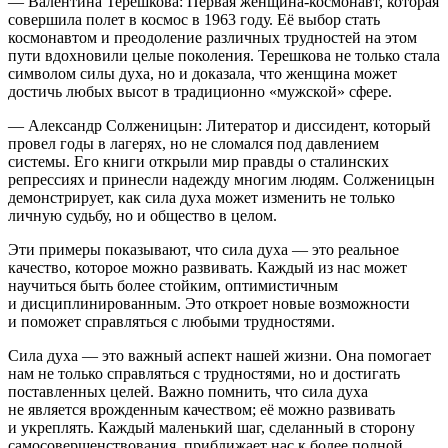
—
Валентина Терешкова
: Первая женщина-космонавт, которая
совершила полет в космос в 1963 году. Её выбор стать
космонавтом и преодоление различных трудностей на этом
пути вдохновили целые поколения. Терешкова не только стала
символом силы духа, но и доказала, что женщина может
достичь любых высот в традиционно «мужской» сфере.
—
Александр Солженицын
: Литератор и диссидент, который
провел годы в лагерях, но не сломался под давлением
системы. Его книги открыли мир правды о сталинских
репрессиях и принесли надежду многим людям. Солженицын
демонстрирует, как сила духа может изменить не только
личную судьбу, но и общество в целом.
Эти примеры показывают, что сила духа — это реальное
качество, которое можно развивать. Каждый из нас может
научиться быть более стойким, оптимистичным
и дисциплинированным. Это откроет новые возможности
и поможет справляться с любыми трудностями.
Сила духа — это важный аспект нашей жизни. Она помогает
нам не только справляться с трудностями, но и достигать
поставленных целей.
Важно помнить, что сила духа
не является врожденным качеством; её можно развивать
и укреплять.
Каждый маленький шаг, сделанный в сторону
самосовершенствования, приближает нас к более полной