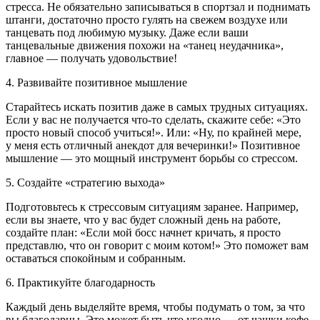
стресса. Не обязательно записываться в спортзал и поднимать
штанги, достаточно просто гулять на свежем воздухе или
танцевать под любимую музыку. Даже если ваши
танцевальные движения похожи на «танец неудачника»,
главное — получать удовольствие!
4.
Развивайте позитивное мышление
Старайтесь искать позитив даже в самых трудных ситуациях.
Если у вас не получается что-то сделать, скажите себе: «Это
просто новый способ учиться!». Или: «Ну, по крайней мере,
у меня есть отличный анекдот для вечеринки!» Позитивное
мышление — это мощный инструмент борьбы со стрессом.
5.
Создайте «стратегию выхода»
Подготовьтесь к стрессовым ситуациям заранее. Например,
если вы знаете, что у вас будет сложный день на работе,
создайте план: «Если мой босс начнет кричать, я просто
представлю, что он говорит с моим котом!» Это поможет вам
оставаться спокойным и собранным.
6.
Практикуйте благодарность
Каждый день выделяйте время, чтобы подумать о том, за что
вы благодарны. Это может быть что угодно — от чашки кофе