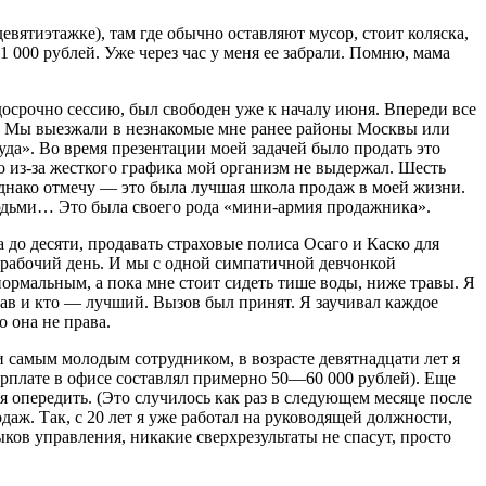
девятиэтажке), там где обычно оставляют мусор, стоит коляска,
1 000 рублей. Уже через час у меня ее забрали. Помню, мама
 досрочно сессию, был свободен уже к началу июня. Впереди все
осы. Мы выезжали в незнакомые мне ранее районы Москвы или
а». Во время презентации моей задачей было продать это
Но из-за жесткого графика мой организм не выдержал. Шесть
 Однако отмечу — это была лучшая школа продаж в моей жизни.
 людьми… Это была своего рода «мини-армия продажника».
 до десяти, продавать страховые полиса Осаго и Каско для
 рабочий день. И мы с одной симпатичной девчонкой
 нормальным, а пока мне стоит сидеть тише воды, ниже травы. Я
прав и кто — лучший. Вызов был принят. Я заучивал каждое
 она не права.
и самым молодым сотрудником, в возрасте девятнадцати лет я
зарплате в офисе составлял примерно 50—60 000 рублей). Еще
я опередить. (Это случилось как раз в следующем месяце после
даж. Так, с 20 лет я уже работал на руководящей должности,
ыков управления, никакие сверхрезультаты не спасут, просто