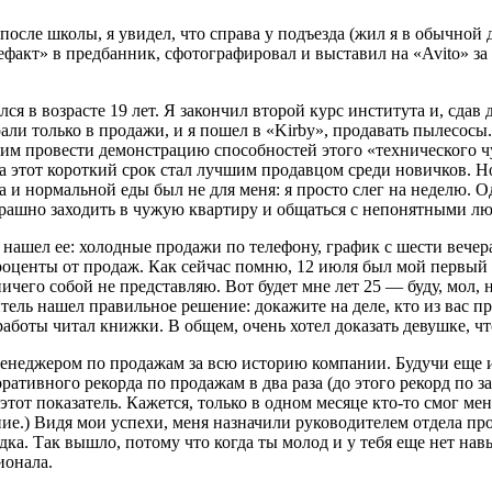
после школы, я увидел, что справа у подъезда (жил я в обычной 
тефакт» в предбанник, сфотографировал и выставил на «Avito» за 
ся в возрасте 19 лет. Я закончил второй курс института и, сдав
 брали только в продажи, и я пошел в «Kirby», продавать пылес
м провести демонстрацию способностей этого «технического чуд
 за этот короткий срок стал лучшим продавцом среди новичков. 
на и нормальной еды был не для меня: я просто слег на неделю.
о страшно заходить в чужую квартиру и общаться с непонятными
нашел ее: холодные продажи по телефону, график с шести вечера
проценты от продаж. Как сейчас помню, 12 июля был мой первый
ничего собой не представляю. Вот будет мне лет 25 — буду, мол,
итель нашел правильное решение: докажите на деле, кто из вас 
боты читал книжки. В общем, очень хотел доказать девушке, что
 менеджером по продажам за всю историю компании. Будучи еще 
ративного рекорда по продажам в два раза (до этого рекорд по 
тот показатель. Кажется, только в одном месяце кто-то смог мен
ние.) Видя мои успехи, меня назначили руководителем отдела про
дка. Так вышло, потому что когда ты молод и у тебя еще нет нав
ионала.