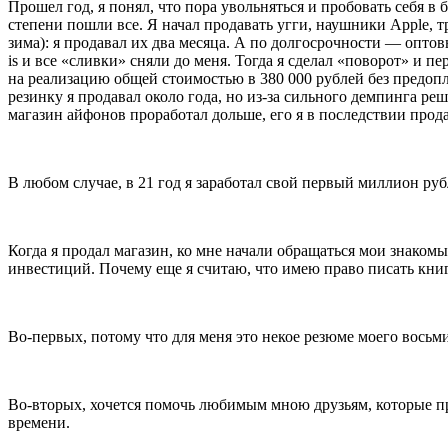
Прошел год, я понял, что пора увольняться и пробовать себя в
степени пошли все. Я начал продавать угги, наушники Apple, 
зима): я продавал их два месяца. А по долгосрочности — опто
is и все «сливки» сняли до меня. Тогда я сделал «поворот» и п
на реализацию общей стоимостью в 380 000 рублей без предоп
резинку я продавал около года, но из-за сильного демпинга ре
магазин айфонов проработал дольше, его я в последствии прода
В любом случае, в 21 год я заработал свой первый миллион руб
Когда я продал магазин, ко мне начали обращаться мои знакомы
инвестиций. Почему еще я считаю, что имею право писать книгу
Во-первых
, потому что для меня это некое резюме моего восьм
Во-вторых
, хочется помочь любимым мною друзьям, которые пр
времени.