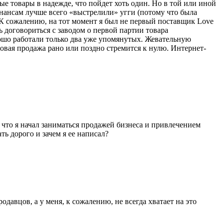
ные товары в надежде, что пойдет хоть один. Но в той или иной
инансам лучше всего «выстрелили» угги (потому что была
 К сожалению, на тот момент я был не первый поставщик Love
ь договориться с заводом о первой партии товара
рошо работали только два уже упомянутых. Жевательную
птовая продажа рано или поздно стремится к нулю. Интернет-
, что я начал заниматься продажей бизнеса и привлечением
ь дорого и зачем я ее написал?
авцов, а у меня, к сожалению, не всегда хватает на это