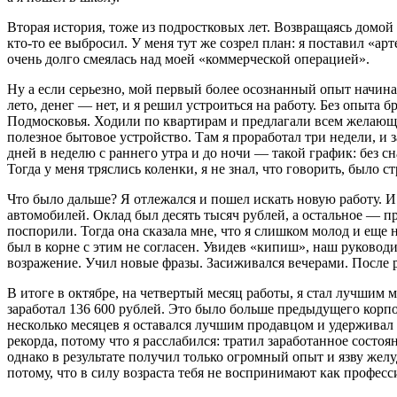
Вторая история, тоже из
подрост
ковых лет. Возвращаясь домой 
кто-то ее выбросил. У меня тут же созрел план: я поставил «ар
очень долго смеялась над моей «коммерческой операцией».
Ну а если серьезно, мой первый более осознанный опыт начинал
лето, денег — нет, и я решил устроиться на работу. Без опыта
Подмосковья. Ходили по квартирам и предлагали всем желающи
полезное бытовое устройство. Там я проработал три недели, и
дней в неделю с раннего утра и до ночи — такой график: без с
Тогда у меня тряслись коленки, я не знал, что говорить, был
Что было дальше? Я отлежался и пошел искать новую работу. И 
автомобилей. Оклад был десять тысяч рублей, а остальное — 
поспорили. Тогда она сказала мне, что я слишком молод и еще 
был в корне с этим не согласен. Увидев «кипиш», наш руковод
возражение. Учил новые фразы. Засиживался вечерами. После ра
В итоге в октябре, на четвертый месяц работы, я стал лучшим
заработал 136 600 рублей. Это было больше предыдущего корпо
несколько месяцев я оставался лучшим продавцом и удерживал э
рекорда, потому что я расслабился: тратил заработанное состоя
однако в результате получил только огромный опыт и язву желу
потому, что в силу возраста тебя не воспринимают как професс