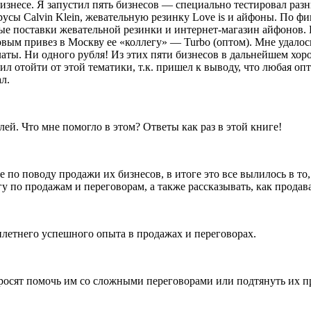
 бизнесе. Я запустил пять бизнесов — специально тестировал раз
трусы Calvin Klein, жевательную резинку Love is и айфоны. По ф
вые поставки жевательной резинки и интернет-магазин айфонов.
ервым привез в Москву ее «коллегу» — Turbo (оптом). Мне удалос
латы. Ни одного рубля! Из этих пяти бизнесов в дальнейшем хо
шил отойти от этой тематики, т.к. пришел к выводу, что любая о
л.
лей. Что мне помогло в этом? Ответы как раз в этой книге!
е по поводу продажи их бизнесов, в итоге это все вылилось в то
 по продажам и переговорам, а также рассказывать, как продават
илетн
его успешного опыта в продажах и переговорах.
осят помочь им со сложными переговорами или подтянуть их прод