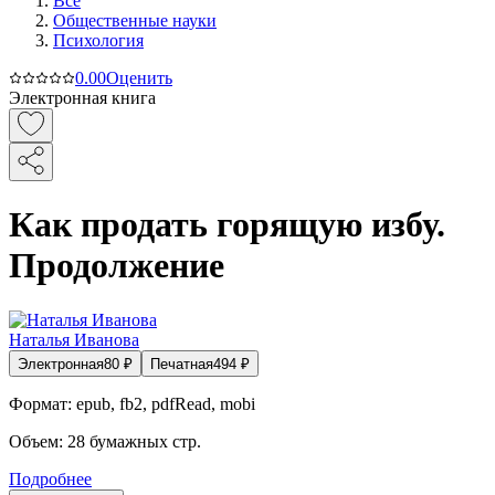
Все
Общественные науки
Психология
0.0
0
Оценить
Электронная книга
Как продать горящую избу.
Продолжение
Наталья Иванова
Электронная
80
₽
Печатная
494
₽
Формат:
epub, fb2, pdfRead, mobi
Объем:
28
бумажных стр.
Подробнее