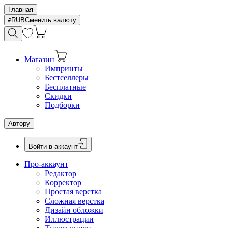
Главная
RUB
Сменить валюту
Магазин
Импринты
Бестселлеры
Бесплатные
Скидки
Подборки
Автору
Войти в аккаунт
Про-аккаунт
Редактор
Корректор
Простая верстка
Сложная верстка
Дизайн обложки
Иллюстрации