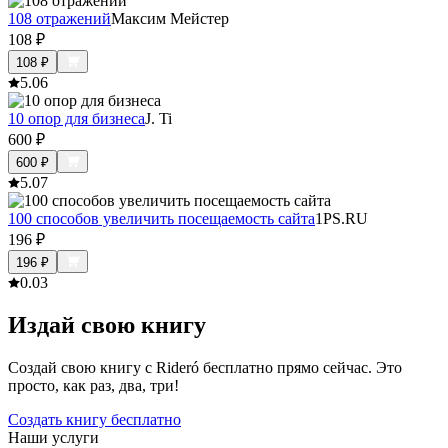
108 отражений
Максим Мейстер
108
₽
108
₽
5.0
6
10 опор для бизнеса
J. Ti
600
₽
600
₽
5.0
7
100 способов увеличить посещаемость сайта
1PS.RU
196
₽
196
₽
0.0
3
Издай свою книгу
Создай свою книгу с Rideró бесплатно прямо сейчас. Это
просто, как раз, два, три!
Создать книгу бесплатно
Наши услуги