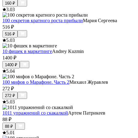
160
₽
3.0
3
100 секретов кратного роста прибыли
Мария Сергеева
516
₽
516
₽
5.0
3
10 фишек в маркетинге
Andrey Kuzmin
1400
₽
1400
₽
5.0
4
100 мифов о Марафоне. Часть 2
Михаил Журавлев
272
₽
272
₽
5.0
3
1011 упражнений со скакалкой
Артем Патрикеев
88
₽
88
₽
5.0
1