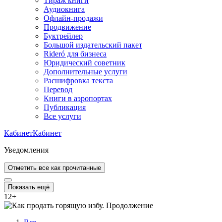
Тираж книги
Аудиокнига
Офлайн-продажи
Продвижение
Буктрейлер
Большой издательский пакет
Rideró для бизнеса
Юридический советник
Дополнительные услуги
Расшифровка текста
Перевод
Книги в аэропортах
Публикация
Все услуги
Кабинет
Кабинет
Уведомления
Отметить все как прочитанные
Показать ещё
12
+