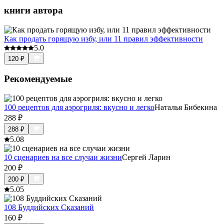
книги автора
Как продать горящую избу, или 11 правил эффективности
5.0
120
₽
Рекомендуемые
100 рецептов для аэрогриля: вкусно и легко
Наталья Бибекина
288
₽
288
₽
5.0
8
10 сценариев на все случаи жизни
Сергей Ларин
200
₽
200
₽
5.0
5
108 Буддийских Сказаний
160
₽