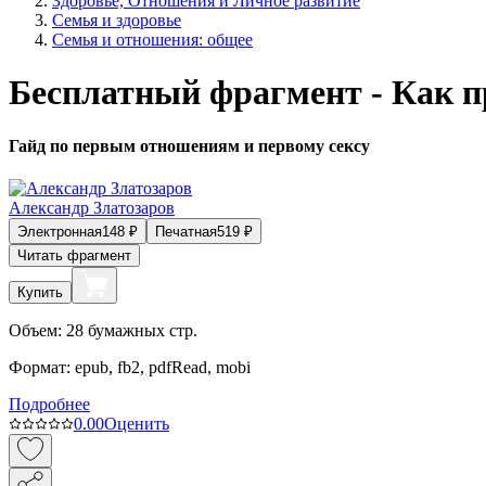
Здоровье, Отношения и Личное развитие
Семья и здоровье
Семья и отношения: общее
Бесплатный фрагмент - Как п
Гайд по первым отношениям и первому сексу
Александр Златозаров
Электронная
148
₽
Печатная
519
₽
Читать фрагмент
Купить
Объем:
28
бумажных стр.
Формат:
epub, fb2, pdfRead, mobi
Подробнее
0.0
0
Оценить