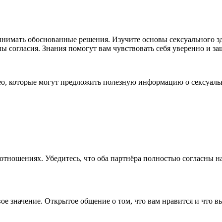
ринимать обоснованные решения. Изучите основы
секс
уального з
согласия. Знания помогут вам чувствовать себя уверенно и защ
део, которые могут предложить полезную информацию о
секс
уаль
отношениях. Убедитесь, что оба партнёра полностью согласны на
е значение. Открытое общение о том, что вам нравится и что в