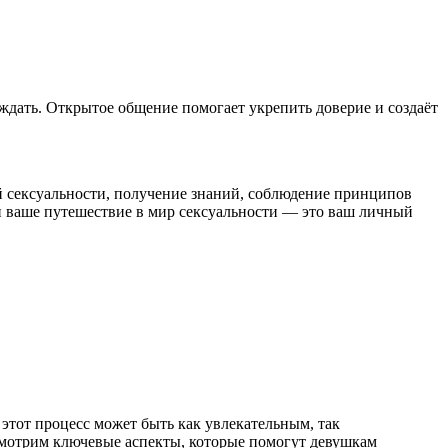
уждать. Открытое общение помогает укрепить доверие и создаёт
й
секс
уальности, получение знаний, соблюдение принципов
 и ваше путешествие в мир
секс
уальности — это ваш личный
тот процесс может быть как увлекательным, так
ссмотрим ключевые аспекты, которые помогут девушкам