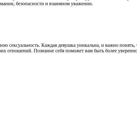
ман
ии, безопасности и взаимном уважении.
свою
секс
уальность. Каждая девушка уникальна, и важно понять, 
своих отношений. Познание себя поможет вам быть более уверенн