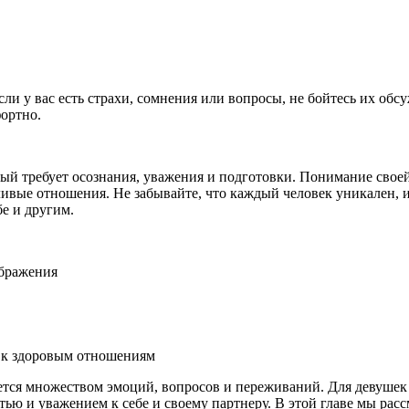
ли у вас есть страхи, сомнения или вопросы, не бойтесь их обс
фортно.
ый требует осознания, уважения и подготовки. Пон
иман
ие свое
тливые отношения. Не забывайте, что каждый человек уникален,
бе и другим.
ображения
ь к здоровым отношениям
ся множеством эмоций, вопросов и переживаний. Для девушек э
тью и уважением к себе и своему партнеру. В этой главе мы ра