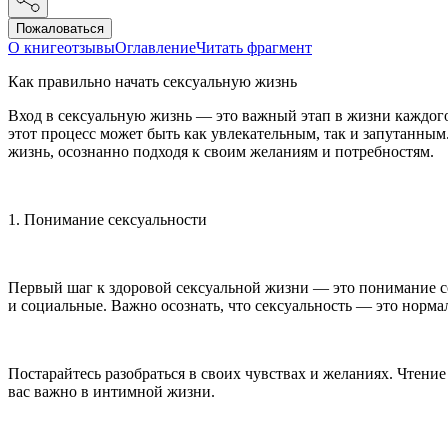
Пожаловаться
О книге
отзывы
Оглавление
Читать фрагмент
Как правильно начать
секс
уальную жизнь
Вход в
секс
уальную жизнь — это важный этап в жизни каждого 
этот процесс может быть как увлекательным, так и запутанны
жизнь, осознанно подходя к своим желаниям и потребностям.
1. Пон
иман
ие
секс
уальности
Первый шаг к здоровой
секс
уальной жизни — это пон
иман
ие 
и социальные. Важно осознать, что
секс
уальность — это нормал
Постарайтесь разобраться в своих чувствах и желаниях. Чтени
вас важно в интимной жизни.