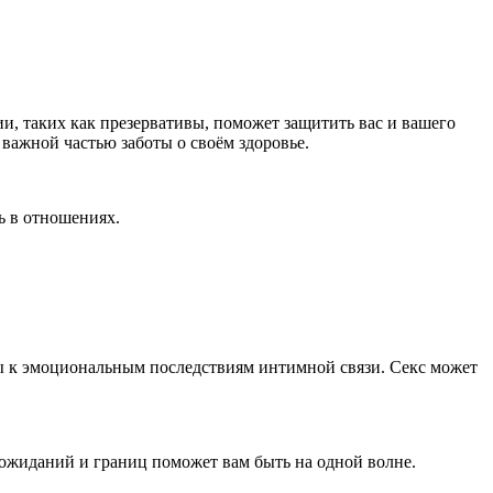
ии, таких как
презерватив
ы, поможет защитить вас и вашего
важной частью заботы о своём здоровье.
ь в отношениях.
овы к эмоциональным последствиям интимной связи.
Секс
может
ожиданий и границ поможет вам быть на одной волне.