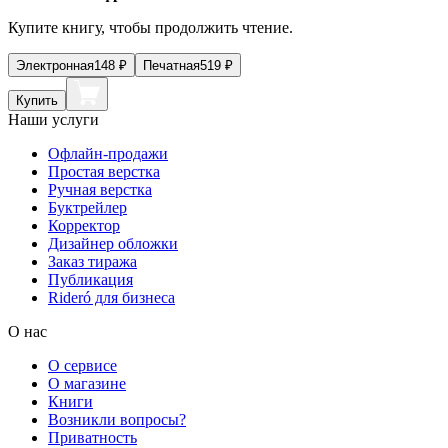
Купите книгу, чтобы продолжить чтение.
Электронная
148
₽
Печатная
519
₽
Купить
Наши услуги
Офлайн-продажи
Простая верстка
Ручная верстка
Буктрейлер
Корректор
Дизайнер обложки
Заказ тиража
Публикация
Rideró для бизнеса
О нас
О сервисе
О магазине
Книги
Возникли вопросы?
Приватность