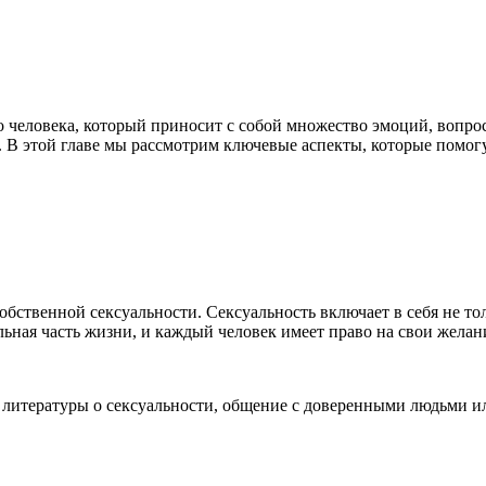
человека, который приносит с собой множество эмоций, вопрос
м. В этой главе мы рассмотрим ключевые аспекты, которые помо
собственной
секс
уальности.
Секс
уальность включает в себя не т
ьная часть жизни, и каждый человек имеет право на свои желан
е литературы о
секс
уальности, общение с доверенными людьми ил